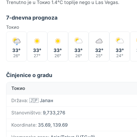
Trenutno je u Токио 1.4°C toplije nego u Las Vegas.
7-dnevna prognoza
Токио
33°
33°
33°
33°
32°
33°
26°
27°
26°
26°
25°
24°
Činjenice o gradu
Токио
Država:
🇯🇵 Јапан
Stanovništvo:
9,733,276
Koordinate:
35.69, 139.69