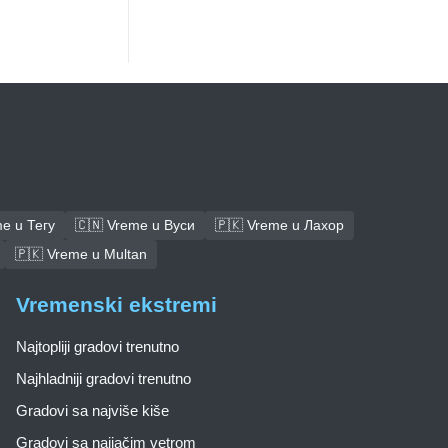
e u Тегу
🇨🇳 Vreme u Вуси
🇵🇰 Vreme u Лахор
🇵🇰 Vreme u Multan
Vremenski ekstremi
Najtopliji gradovi trenutno
Najhladniji gradovi trenutno
Gradovi sa najviše kiše
Gradovi sa najjačim vetrom