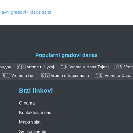
glavni gradovi
·
Mapa sajta
Popularni gradovi danas
Лондон
🇨🇳 Vreme u Џухај
🇹🇼 Vreme u Нови Тајпеј
🇰🇷 Vrem
🇦🇹 Vreme u Беч
🇪🇸 Vreme u Барселона
🇾🇪 Vreme u Сана
Brzi linkovi
O nama
Kontaktirajte nas
Mapa sajta
Svi kontinentii