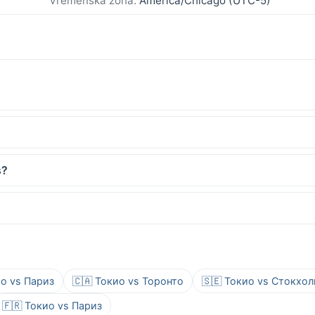
Vremenska zona:
America/Chicago (UTC-5)
s?
ио vs Париз
🇨🇦 Токио vs Торонто
🇸🇪 Токио vs Стокхо
🇫🇷 Токио vs Париз