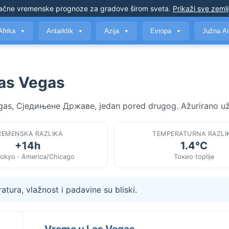
ačne vremenske prognoze
za gradove širom sveta
.
Prikaži sve zeml
Afrika
Antarktik
Azija
Evropa
Južna A
▼
▼
▼
▼
Las Vegas
Vegas, Сједињене Државе, jedan pored drugog. Ažurirano už
REMENSKA RAZLIKA
TEMPERATURNA RAZLI
+14h
1.4°C
Tokyo · America/Chicago
Токио toplije
tura, vlažnost i padavine su bliski.
Vreme u Las Vegas