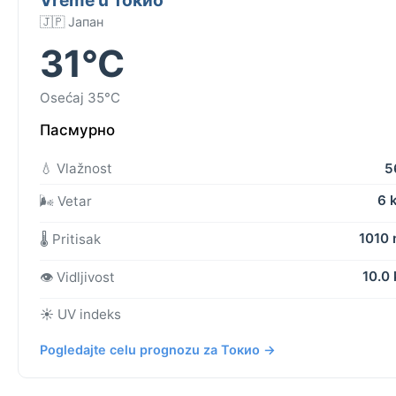
🇯🇵 Јапан
31°C
Osećaj 35°C
Пасмурно
💧 Vlažnost
5
6 
🌬️ Vetar
1010
🌡️ Pritisak
10.0
👁️ Vidljivost
☀️ UV indeks
Pogledajte celu prognozu za Токио →