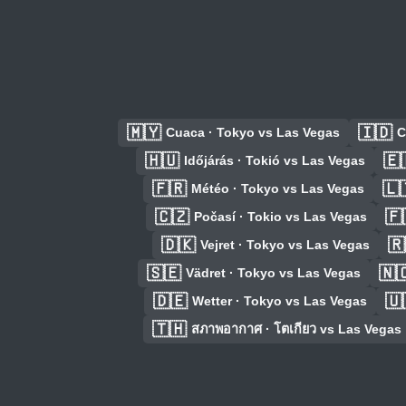
🇲🇾
🇮🇩
Cuaca · Tokyo vs Las Vegas
C
🇭🇺
🇪
Időjárás · Tokió vs Las Vegas
🇫🇷
🇱
Météo · Tokyo vs Las Vegas
🇨🇿
🇫
Počasí · Tokio vs Las Vegas
🇩🇰
🇷
Vejret · Tokyo vs Las Vegas
🇸🇪
🇳
Vädret · Tokyo vs Las Vegas
🇩🇪
🇺
Wetter · Tokyo vs Las Vegas
🇹🇭
สภาพอากาศ · โตเกียว vs Las Vegas