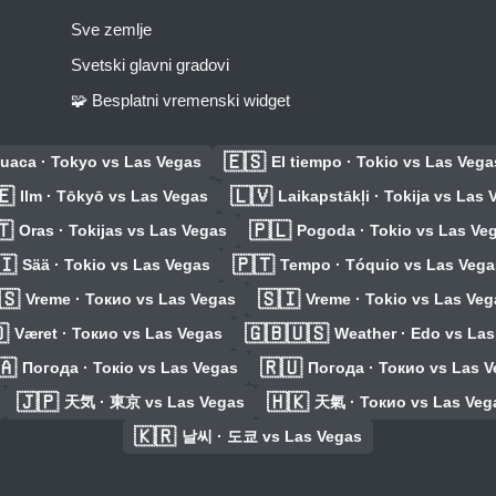
Sve zemlje
Svetski glavni gradovi
🧩 Besplatni vremenski widget
🇪🇸
uaca · Tokyo vs Las Vegas
El tiempo · Tokio vs Las Vega
🇪
🇱🇻
Ilm · Tōkyō vs Las Vegas
Laikapstākļi · Tokija vs Las
🇹
🇵🇱
Oras · Tokijas vs Las Vegas
Pogoda · Tokio vs Las Ve
🇮
🇵🇹
Sää · Tokio vs Las Vegas
Tempo · Tóquio vs Las Vega
🇸
🇸🇮
Vreme · Токио vs Las Vegas
Vreme · Tokio vs Las Veg

🇬🇧🇺🇸
Været · Токио vs Las Vegas
Weather · Edo vs La
🇦
🇷🇺
Погода · Токіо vs Las Vegas
Погода · Токио vs Las V
🇯🇵
🇭🇰
天気 · 東京 vs Las Vegas
天氣 · Токио vs Las Veg
🇰🇷
날씨 · 도쿄 vs Las Vegas