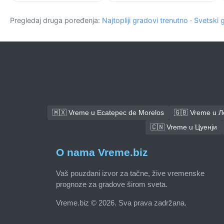
Pregledaj druga poređenja:
Najtopliji gradovi trenutno
·
Svetski 
🇲🇽 Vreme u Ecatepec de Morelos
🇬🇧 Vreme u 
🇨🇳 Vreme u Цуенји
O nama Vreme.biz
Vaš pouzdani izvor za tačne, žive vremenske
prognoze za gradove širom sveta.
Vreme.biz © 2026. Sva prava zadržana.