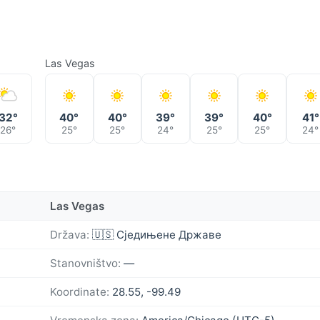
Las Vegas
32°
40°
40°
39°
39°
40°
41°
26°
25°
25°
24°
25°
25°
24°
Las Vegas
Država:
🇺🇸 Сједињене Државе
Stanovništvo:
—
Koordinate:
28.55, -99.49