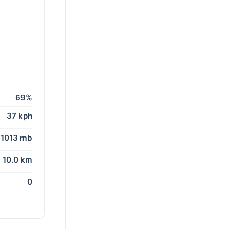
69%
37 kph
1013 mb
10.0 km
0