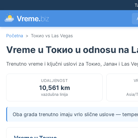
T
Vreme.
biz
Početna
>
Токио vs Las Vegas
Vreme u Токио u odnosu na 
Trenutno vreme i ključni uslovi za Токио, Јапан i Las 
UDALJENOST
V
10,561 km
vazdušna linija
Asia/
Oba grada trenutno imaju vrlo slične uslove — tempera
Vreme u Токио