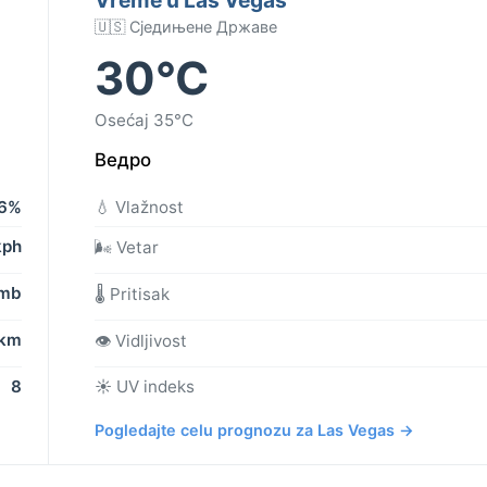
🇺🇸 Сједињене Државе
30°C
Osećaj 35°C
Ведро
6%
💧 Vlažnost
kph
🌬️ Vetar
 mb
🌡️ Pritisak
 km
👁️ Vidljivost
8
☀️ UV indeks
Pogledajte celu prognozu za Las Vegas →