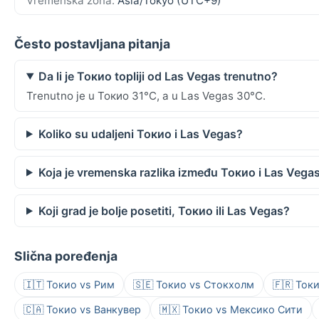
Vremenska zona:
Asia/Tokyo (UTC+9)
Često postavljana pitanja
Da li je Токио topliji od Las Vegas trenutno?
Trenutno je u Токио 31°C, a u Las Vegas 30°C.
Koliko su udaljeni Токио i Las Vegas?
Koja je vremenska razlika između Токио i Las Vega
Koji grad je bolje posetiti, Токио ili Las Vegas?
Slična poređenja
🇮🇹 Токио vs Рим
🇸🇪 Токио vs Стокхолм
🇫🇷 Ток
🇨🇦 Токио vs Ванкувер
🇲🇽 Токио vs Мексико Сити