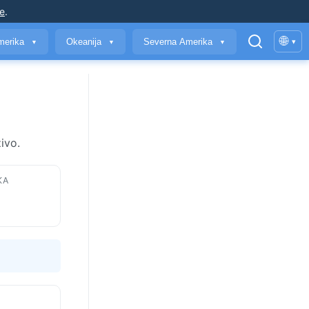
je
.
🌐
merika
Okeanija
Severna Amerika
▾
▼
▼
▼
ivo.
KA