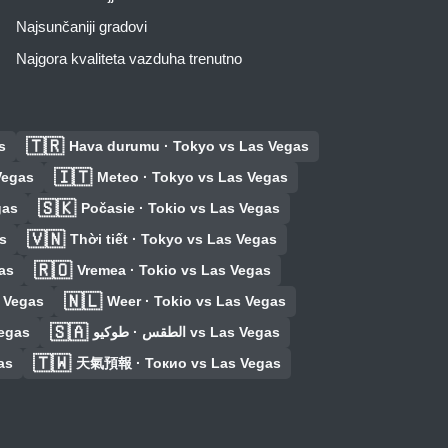
Najsunčaniji gradovi
Najgora kvaliteta vazduha trenutno
🇹🇷
s
Hava durumu · Tokyo vs Las Vegas
🇮🇹
 Vegas
Meteo · Tokyo vs Las Vegas
🇸🇰
gas
Počasie · Tokio vs Las Vegas
🇻🇳
s
Thời tiết · Tokyo vs Las Vegas
🇷🇴
as
Vremea · Tokio vs Las Vegas
🇳🇱
s Vegas
Weer · Tokio vs Las Vegas
🇸🇦
egas
الطقس · طوكيو vs Las Vegas
🇹🇼
as
天氣預報 · Токио vs Las Vegas