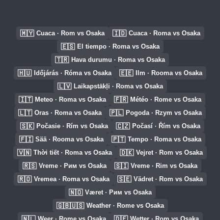
🇲🇾
🇮🇩
Cuaca · Rom vs Osaka
Cuaca · Roma vs Osaka
🇪🇸
El tiempo · Roma vs Osaka
🇹🇷
Hava durumu · Roma vs Osaka
🇭🇺
🇪🇪
Időjárás · Róma vs Osaka
Ilm · Rooma vs Osaka
🇱🇻
Laikapstākļi · Roma vs Osaka
🇮🇹
🇫🇷
Meteo · Roma vs Osaka
Météo · Rome vs Osaka
🇱🇹
🇵🇱
Oras · Roma vs Osaka
Pogoda · Rzym vs Osaka
🇸🇰
🇨🇿
Počasie · Rím vs Osaka
Počasí · Řím vs Osaka
🇫🇮
🇵🇹
Sää · Rooma vs Osaka
Tempo · Roma vs Osaka
🇻🇳
🇩🇰
Thời tiết · Roma vs Osaka
Vejret · Rom vs Osaka
🇷🇸
🇸🇮
Vreme · Рим vs Osaka
Vreme · Rim vs Osaka
🇷🇴
🇸🇪
Vremea · Roma vs Osaka
Vädret · Rom vs Osaka
🇳🇴
Været · Рим vs Osaka
🇬🇧🇺🇸
Weather · Rome vs Osaka
🇳🇱
🇩🇪
Weer · Rome vs Osaka
Wetter · Rom vs Osaka