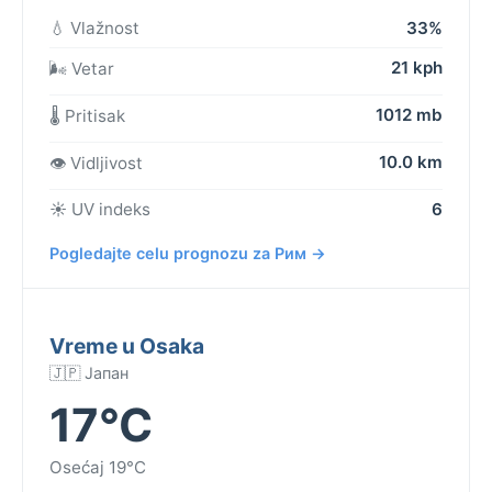
💧 Vlažnost
33%
21 kph
🌬️ Vetar
1012 mb
🌡️ Pritisak
10.0 km
👁️ Vidljivost
☀️ UV indeks
6
Pogledajte celu prognozu za Рим →
Vreme u Osaka
🇯🇵 Јапан
17°C
Osećaj 19°C