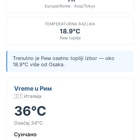
Europe/Rome · Asia/Tokyo
TEMPERATURNA RAZLIKA
18.9°C
Рим toplije
Trenutno je Рим osetno topliji izbor — oko
18.9°C više od Osaka.
Vreme u Рим
🇮🇹 Италија
36°C
Osećaj 34°C
Сунчано