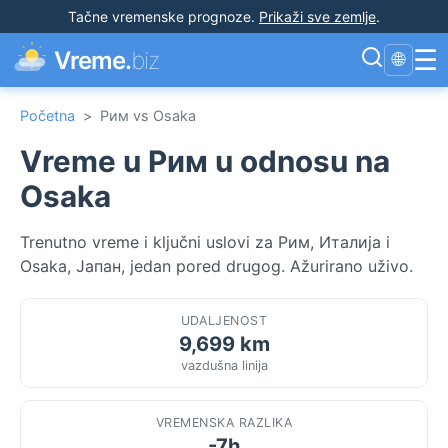
Tačne vremenske prognoze
.
Prikaži sve zemlje
.
☰
Vreme.
biz
🌐
Početna
>
Рим vs Osaka
Vreme u Рим u odnosu na
Osaka
Trenutno vreme i ključni uslovi za Рим, Италија i
Osaka, Јапан, jedan pored drugog. Ažurirano uživo.
UDALJENOST
9,699 km
vazdušna linija
VREMENSKA RAZLIKA
-7h