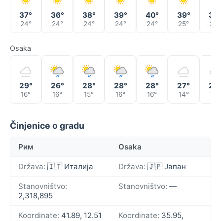
37°
36°
38°
39°
40°
39°
37
24°
24°
24°
24°
24°
25°
25°
Osaka
29°
26°
28°
28°
28°
27°
28
16°
16°
15°
16°
16°
14°
13°
Činjenice o gradu
Рим
Osaka
Država:
🇮🇹 Италија
Država:
🇯🇵 Јапан
Stanovništvo:
Stanovništvo:
—
2,318,895
Koordinate:
41.89, 12.51
Koordinate:
35.95,