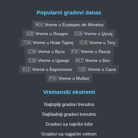
Popularni gradovi danas
🇲🇽 Vreme u Ecatepec de Morelos
🇬🇧 Vreme u Лондон
🇨🇳 Vreme u Џухај
🇹🇼 Vreme u Нови Тајпеј
🇰🇷 Vreme u Тегу
🇨🇳 Vreme u Вуси
🇵🇰 Vreme u Лахор
🇨🇳 Vreme u Цуенји
🇦🇹 Vreme u Беч
🇪🇸 Vreme u Барселона
🇾🇪 Vreme u Сана
🇵🇰 Vreme u Multan
Vremenski ekstremi
Najtopliji gradovi trenutno
Najhladniji gradovi trenutno
Gradovi sa najviše kiše
Gradovi sa najjačim vetrom