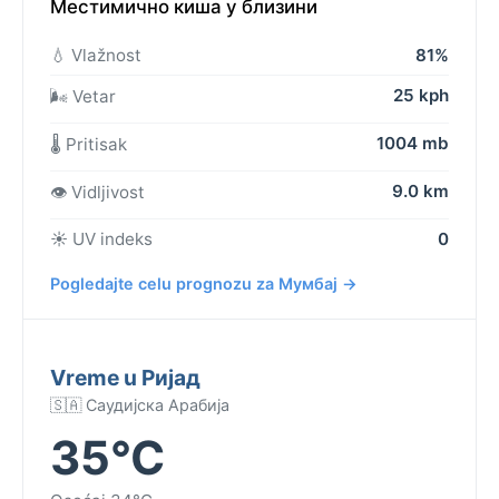
Местимично киша у близини
💧 Vlažnost
81%
25 kph
🌬️ Vetar
1004 mb
🌡️ Pritisak
9.0 km
👁️ Vidljivost
☀️ UV indeks
0
Pogledajte celu prognozu za Мумбај →
Vreme u Ријад
🇸🇦 Саудијска Арабија
35°C