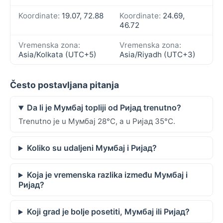
Koordinate:
19.07, 72.88
Koordinate:
24.69,
46.72
Vremenska zona:
Vremenska zona:
Asia/Kolkata (UTC+5)
Asia/Riyadh (UTC+3)
Često postavljana pitanja
Da li je Мумбај topliji od Ријад trenutno?
Trenutno je u Мумбај 28°C, a u Ријад 35°C.
Koliko su udaljeni Мумбај i Ријад?
Koja je vremenska razlika između Мумбај i
Ријад?
Koji grad je bolje posetiti, Мумбај ili Ријад?