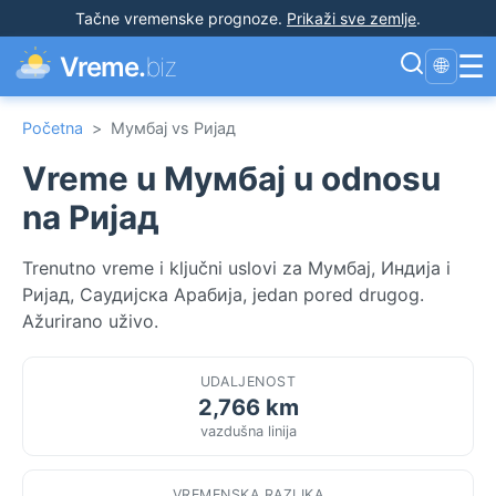
Tačne vremenske prognoze
.
Prikaži sve zemlje
.
☰
Vreme.
biz
🌐
Početna
>
Мумбај vs Ријад
Vreme u Мумбај u odnosu
na Ријад
Trenutno vreme i ključni uslovi za Мумбај, Индија i
Ријад, Саудијска Арабија, jedan pored drugog.
Ažurirano uživo.
UDALJENOST
2,766 km
vazdušna linija
VREMENSKA RAZLIKA