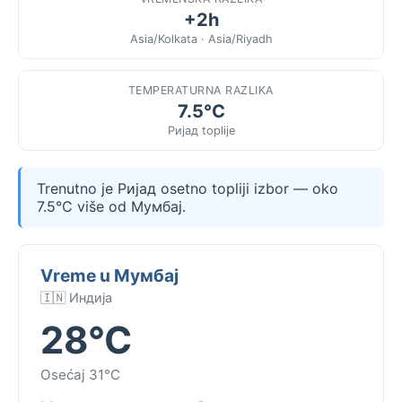
+2h
Asia/Kolkata · Asia/Riyadh
TEMPERATURNA RAZLIKA
7.5°C
Ријад toplije
Trenutno je Ријад osetno topliji izbor — oko
7.5°C više od Мумбај.
Vreme u Мумбај
🇮🇳 Индија
28°C
Osećaj 31°C