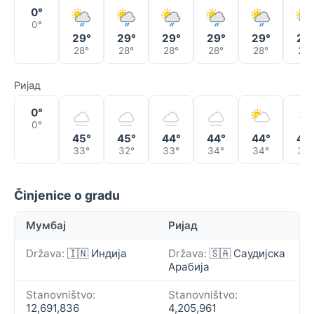
0°
0°
29°
29°
29°
29°
29°
29
28°
28°
28°
28°
28°
28°
Ријад
0°
0°
45°
45°
44°
44°
44°
45
33°
32°
33°
34°
34°
34°
Činjenice o gradu
Мумбај
Ријад
Država:
🇮🇳 Индија
Država:
🇸🇦 Саудијска
Арабија
Stanovništvo:
Stanovništvo:
12,691,836
4,205,961