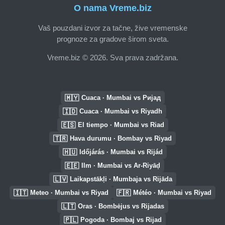
O nama Vreme.biz
Vaš pouzdani izvor za tačne, žive vremenske
prognoze za gradove širom sveta.
Vreme.biz © 2026. Sva prava zadržana.
🇲🇾
Cuaca · Mumbai vs Ријад
🇮🇩
Cuaca · Mumbai vs Riyadh
🇪🇸
El tiempo · Mumbai vs Riad
🇹🇷
Hava durumu · Bombay vs Riyad
🇭🇺
Időjárás · Mumbai vs Rijád
🇪🇪
Ilm · Mumbai vs Ar-Riyāḑ
🇱🇻
Laikapstākļi · Mumbaja vs Rijāda
🇮🇹
🇫🇷
Meteo · Mumbai vs Riyad
Météo · Mumbai vs Riyad
🇱🇹
Oras · Bombėjus vs Rijadas
🇵🇱
Pogoda · Bombaj vs Rijad