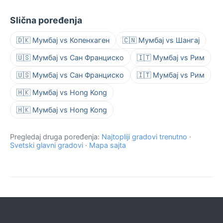
Slična poređenja
🇩🇰 Мумбај vs Копенхаген
🇨🇳 Мумбај vs Шангај
🇺🇸 Мумбај vs Сан Франциско
🇮🇹 Мумбај vs Рим
🇺🇸 Мумбај vs Сан Франциско
🇮🇹 Мумбај vs Рим
🇭🇰 Мумбај vs Hong Kong
🇭🇰 Мумбај vs Hong Kong
Pregledaj druga poređenja:
Najtopliji gradovi trenutno
·
Svetski glavni gradovi
·
Mapa sajta