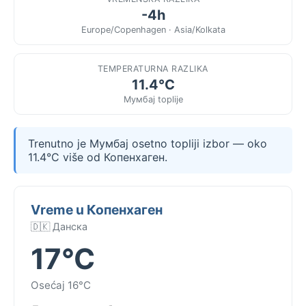
-4h
Europe/Copenhagen · Asia/Kolkata
TEMPERATURNA RAZLIKA
11.4°C
Мумбај toplije
Trenutno je Мумбај osetno topliji izbor — oko
11.4°C više od Копенхаген.
Vreme u Копенхаген
🇩🇰 Данска
17°C
Osećaj 16°C