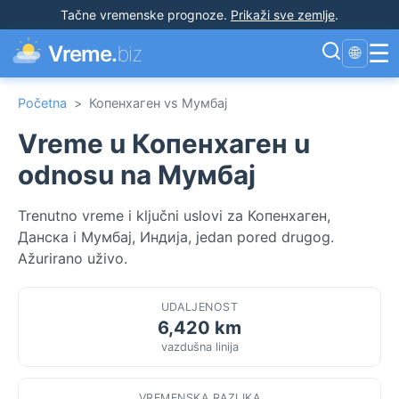
Tačne vremenske prognoze
.
Prikaži sve zemlje
.
☰
Vreme.
biz
🌐
Početna
>
Копенхаген vs Мумбај
Vreme u Копенхаген u
odnosu na Мумбај
Trenutno vreme i ključni uslovi za Копенхаген,
Данска i Мумбај, Индија, jedan pored drugog.
Ažurirano uživo.
UDALJENOST
6,420 km
vazdušna linija
VREMENSKA RAZLIKA