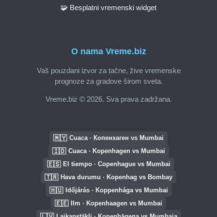
🧩 Besplatni vremenski widget
O nama Vreme.biz
Vaš pouzdani izvor za tačne, žive vremenske
prognoze za gradove širom sveta.
Vreme.biz © 2026. Sva prava zadržana.
🇲🇾
Cuaca · Копенхаген vs Mumbai
🇮🇩
Cuaca · Kopenhagen vs Mumbai
🇪🇸
El tiempo · Copenhague vs Mumbai
🇹🇷
Hava durumu · Kopenhag vs Bombay
🇭🇺
Időjárás · Koppenhága vs Mumbai
🇪🇪
Ilm · Kopenhaagen vs Mumbai
🇱🇻
Laikapstākļi · Kopenhāgena vs Mumbaja