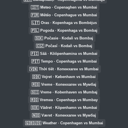
🇮🇹
Meteo · Copenaghen vs Mumbai
🇫🇷
Météo · Copenhague vs Mumbai
🇱🇹
Oras · Kopenhaga vs Bombėjus
🇵🇱
Pogoda · Kopenhaga vs Bombaj
🇸🇰
Počasie · Kodaň vs Bombaj
🇨🇿
Počasí · Kodaň vs Bombaj
🇫🇮
Sää · Kööpenhamina vs Mumbai
🇵🇹
Tempo · Copenhaga vs Mumbai
🇻🇳
Thời tiết · Копенхаген vs Mumbai
🇩🇰
Vejret · København vs Mumbai
🇷🇸
Vreme · Копенхаген vs Мумбај
🇸🇮
Vreme · Kobenhaven vs Mumbaj
🇷🇴
Vremea · Copenhaga vs Mumbay
🇸🇪
Vädret · Köpenhamn vs Mumbai
🇳🇴
Været · Копенхаген vs Мумбај
🇬🇧🇺🇸
Weather · Copenhagen vs Mumbai