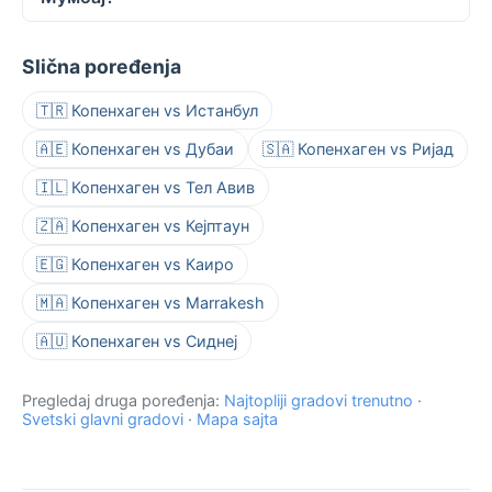
Slična poređenja
🇹🇷 Копенхаген vs Истанбул
🇦🇪 Копенхаген vs Дубаи
🇸🇦 Копенхаген vs Ријад
🇮🇱 Копенхаген vs Тел Авив
🇿🇦 Копенхаген vs Кејптаун
🇪🇬 Копенхаген vs Каиро
🇲🇦 Копенхаген vs Marrakesh
🇦🇺 Копенхаген vs Сиднеј
Pregledaj druga poređenja:
Najtopliji gradovi trenutno
·
Svetski glavni gradovi
·
Mapa sajta