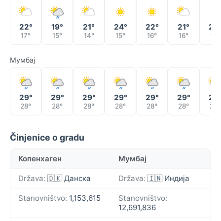
22°
19°
21°
24°
22°
21°
22
17°
15°
14°
15°
16°
16°
16°
Мумбај
29°
29°
29°
29°
29°
29°
29
28°
28°
28°
28°
28°
28°
28°
Činjenice o gradu
Копенхаген
Мумбај
Država:
🇩🇰 Данска
Država:
🇮🇳 Индија
Stanovništvo:
1,153,615
Stanovništvo:
12,691,836