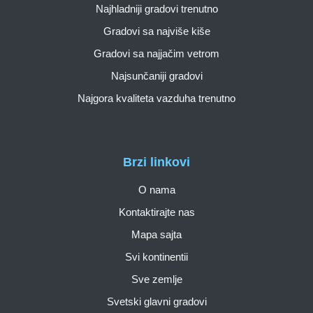
Najhladniji gradovi trenutno
Gradovi sa najviše kiše
Gradovi sa najjačim vetrom
Najsunčaniji gradovi
Najgora kvaliteta vazduha trenutno
Brzi linkovi
O nama
Kontaktirajte nas
Mapa sajta
Svi kontinentii
Sve zemlje
Svetski glavni gradovi