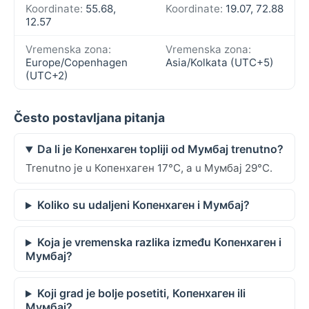
Koordinate:
55.68,
Koordinate:
19.07, 72.88
12.57
Vremenska zona:
Vremenska zona:
Europe/Copenhagen
Asia/Kolkata (UTC+5)
(UTC+2)
Često postavljana pitanja
Da li je Копенхаген topliji od Мумбај trenutno?
Trenutno je u Копенхаген 17°C, a u Мумбај 29°C.
Koliko su udaljeni Копенхаген i Мумбај?
Koja je vremenska razlika između Копенхаген i
Мумбај?
Koji grad je bolje posetiti, Копенхаген ili
Мумбај?