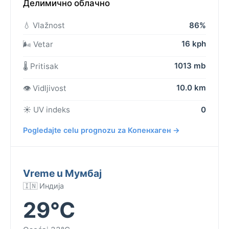
Делимично облачно
💧 Vlažnost
86%
16 kph
🌬️ Vetar
1013 mb
🌡️ Pritisak
10.0 km
👁️ Vidljivost
☀️ UV indeks
0
Pogledajte celu prognozu za Копенхаген →
Vreme u Мумбај
🇮🇳 Индија
29°C