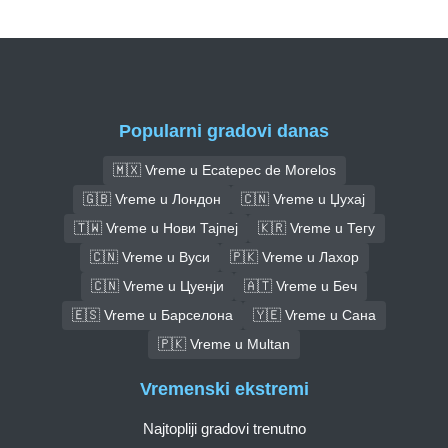
Popularni gradovi danas
🇲🇽 Vreme u Ecatepec de Morelos
🇬🇧 Vreme u Лондон
🇨🇳 Vreme u Џухај
🇹🇼 Vreme u Нови Тајпеј
🇰🇷 Vreme u Тегу
🇨🇳 Vreme u Вуси
🇵🇰 Vreme u Лахор
🇨🇳 Vreme u Цуенји
🇦🇹 Vreme u Беч
🇪🇸 Vreme u Барселона
🇾🇪 Vreme u Сана
🇵🇰 Vreme u Multan
Vremenski ekstremi
Najtopliji gradovi trenutno