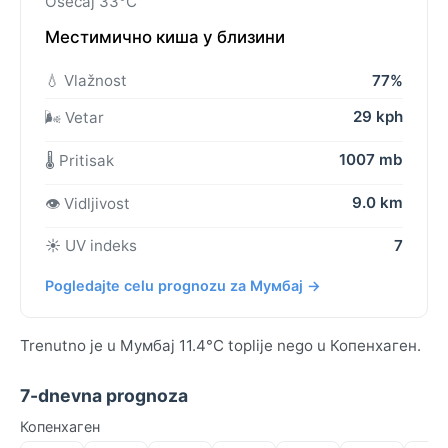
Osećaj 33°C
Местимично киша у близини
💧 Vlažnost
77%
29 kph
🌬️ Vetar
1007 mb
🌡️ Pritisak
9.0 km
👁️ Vidljivost
☀️ UV indeks
7
Pogledajte celu prognozu za Мумбај →
Trenutno je u Мумбај 11.4°C toplije nego u Копенхаген.
7-dnevna prognoza
Копенхаген