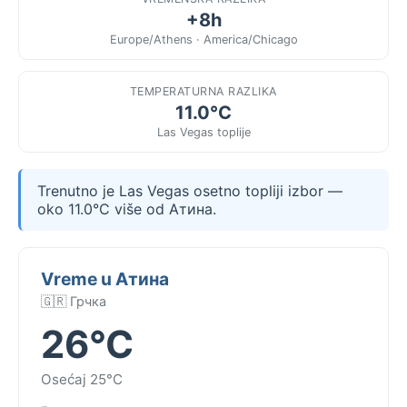
+8h
Europe/Athens · America/Chicago
TEMPERATURNA RAZLIKA
11.0°C
Las Vegas toplije
Trenutno je Las Vegas osetno topliji izbor —
oko 11.0°C više od Атина.
Vreme u Атина
🇬🇷 Грчка
26°C
Osećaj 25°C