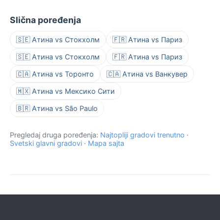
Slična poređenja
🇸🇪 Атина vs Стокхолм
🇫🇷 Атина vs Париз
🇸🇪 Атина vs Стокхолм
🇫🇷 Атина vs Париз
🇨🇦 Атина vs Торонто
🇨🇦 Атина vs Ванкувер
🇲🇽 Атина vs Мексико Сити
🇧🇷 Атина vs São Paulo
Pregledaj druga poređenja:
Najtopliji gradovi trenutno
·
Svetski glavni gradovi
·
Mapa sajta