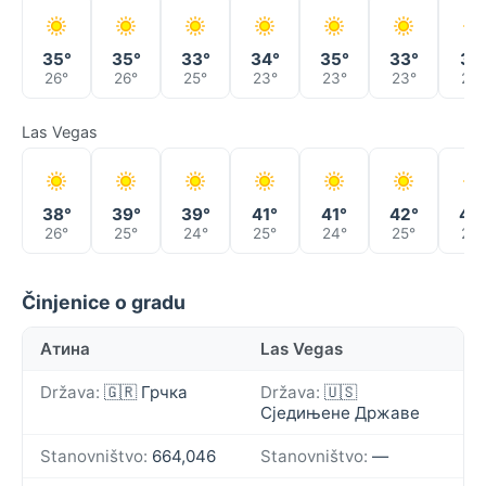
35°
35°
33°
34°
35°
33°
31°
26°
26°
25°
23°
23°
23°
23°
Las Vegas
38°
39°
39°
41°
41°
42°
42
26°
25°
24°
25°
24°
25°
26°
Činjenice o gradu
Атина
Las Vegas
Država:
🇬🇷 Грчка
Država:
🇺🇸
Сједињене Државе
Stanovništvo:
664,046
Stanovništvo:
—