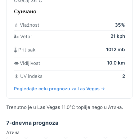
Osećaj 36°C
Сунчано
💧 Vlažnost
35%
21 kph
🌬️ Vetar
1012 mb
🌡️ Pritisak
10.0 km
👁️ Vidljivost
☀️ UV indeks
2
Pogledajte celu prognozu za Las Vegas →
Trenutno je u Las Vegas 11.0°C toplije nego u Атина.
7-dnevna prognoza
Атина