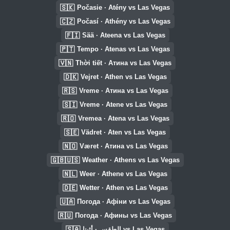
🇸🇰
Počasie · Atény vs Las Vegas
🇨🇿
Počasí · Athény vs Las Vegas
🇫🇮
Sää · Ateena vs Las Vegas
🇵🇹
Tempo · Atenas vs Las Vegas
🇻🇳
Thời tiết · Атина vs Las Vegas
🇩🇰
Vejret · Athen vs Las Vegas
🇷🇸
Vreme · Атина vs Las Vegas
🇸🇮
Vreme · Atene vs Las Vegas
🇷🇴
Vremea · Atena vs Las Vegas
🇸🇪
Vädret · Aten vs Las Vegas
🇳🇴
Været · Атина vs Las Vegas
🇬🇧🇺🇸
Weather · Athens vs Las Vegas
🇳🇱
Weer · Athene vs Las Vegas
🇩🇪
Wetter · Athen vs Las Vegas
🇺🇦
Погода · Афіни vs Las Vegas
🇷🇺
Погода · Афины vs Las Vegas
🇸🇦
الطقس · أثينا vs Las Vegas