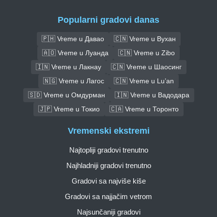
Popularni gradovi danas
🇵🇭 Vreme u Давао
🇨🇳 Vreme u Вухан
🇦🇴 Vreme u Луанда
🇨🇳 Vreme u Zibo
🇮🇳 Vreme u Лакнау
🇨🇳 Vreme u Шаосинг
🇳🇬 Vreme u Лагос
🇨🇳 Vreme u Lu’an
🇸🇩 Vreme u Омдурман
🇮🇳 Vreme u Вадодара
🇯🇵 Vreme u Токио
🇨🇦 Vreme u Торонто
Vremenski ekstremi
Najtopliji gradovi trenutno
Najhladniji gradovi trenutno
Gradovi sa najviše kiše
Gradovi sa najjačim vetrom
Najsunčaniji gradovi