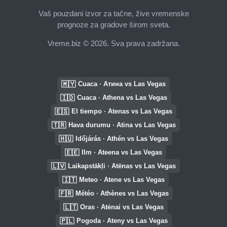
Vaš pouzdani izvor za tačne, žive vremenske
prognoze za gradove širom sveta.
Vreme.biz © 2026. Sva prava zadržana.
🇲🇾
Cuaca · Атина vs Las Vegas
🇮🇩
Cuaca · Athena vs Las Vegas
🇪🇸
El tiempo · Atenas vs Las Vegas
🇹🇷
Hava durumu · Atina vs Las Vegas
🇭🇺
Időjárás · Athén vs Las Vegas
🇪🇪
Ilm · Ateena vs Las Vegas
🇱🇻
Laikapstākļi · Atēnas vs Las Vegas
🇮🇹
Meteo · Atene vs Las Vegas
🇫🇷
Météo · Athènes vs Las Vegas
🇱🇹
Oras · Atėnai vs Las Vegas
🇵🇱
Pogoda · Ateny vs Las Vegas