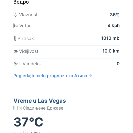
Ведро
💧 Vlažnost
36%
9 kph
🌬️ Vetar
1010 mb
🌡️ Pritisak
10.0 km
👁️ Vidljivost
☀️ UV indeks
0
Pogledajte celu prognozu za Атина →
Vreme u Las Vegas
🇺🇸 Сједињене Државе
37°C