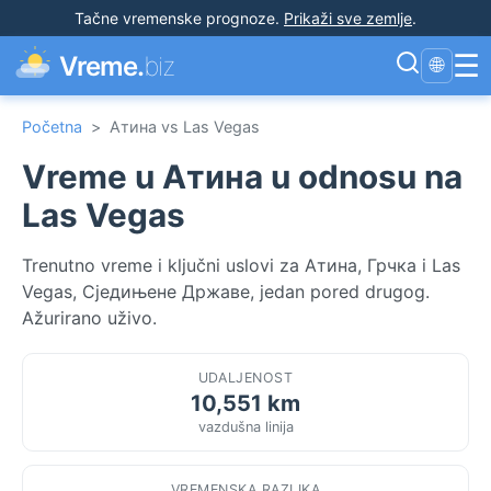
Tačne vremenske prognoze
.
Prikaži sve zemlje
.
☰
Vreme.
biz
🌐
Početna
>
Атина vs Las Vegas
Vreme u Атина u odnosu na
Las Vegas
Trenutno vreme i ključni uslovi za Атина, Грчка i Las
Vegas, Сједињене Државе, jedan pored drugog.
Ažurirano uživo.
UDALJENOST
10,551 km
vazdušna linija
VREMENSKA RAZLIKA