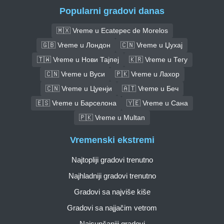
Popularni gradovi danas
🇲🇽 Vreme u Ecatepec de Morelos
🇬🇧 Vreme u Лондон
🇨🇳 Vreme u Џухај
🇹🇼 Vreme u Нови Тајпеј
🇰🇷 Vreme u Тегу
🇨🇳 Vreme u Вуси
🇵🇰 Vreme u Лахор
🇨🇳 Vreme u Цуенји
🇦🇹 Vreme u Беч
🇪🇸 Vreme u Барселона
🇾🇪 Vreme u Сана
🇵🇰 Vreme u Multan
Vremenski ekstremi
Najtopliji gradovi trenutno
Najhladniji gradovi trenutno
Gradovi sa najviše kiše
Gradovi sa najjačim vetrom
Najsunčaniji gradovi