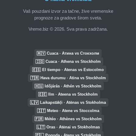
Vaš pouzdani izvor za tačne, žive vremenske
prognoze za gradove širom sveta.
Vreme.biz © 2026. Sva prava zadržana.
🇲🇾
Cuaca · Атина vs Стокхолм
🇮🇩
Cuaca · Athena vs Stockholm
🇪🇸
El tiempo · Atenas vs Estocolmo
🇹🇷
Hava durumu · Atina vs Stockholm
🇭🇺
Időjárás · Athén vs Stockholm
🇪🇪
Ilm · Ateena vs Stockholm
🇱🇻
Laikapstākļi · Atēnas vs Stokholma
🇮🇹
Meteo · Atene vs Stoccolma
🇫🇷
Météo · Athènes vs Stockholm
🇱🇹
Oras · Atėnai vs Stokholmas
🇵🇱
Pogoda · Ateny vs Sztokholm