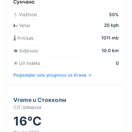
Сунчано
💧 Vlažnost
50%
20 kph
🌬️ Vetar
1011 mb
🌡️ Pritisak
10.0 km
👁️ Vidljivost
☀️ UV indeks
0
Pogledajte celu prognozu za Атина →
Vreme u Стокхолм
🇸🇪 Шведска
16°C