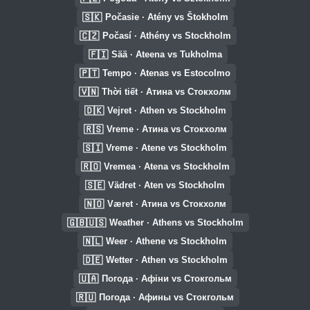
🇸🇰
Počasie · Atény vs Štokholm
🇨🇿
Počasí · Athény vs Stockholm
🇫🇮
Sää · Ateena vs Tukholma
🇵🇹
Tempo · Atenas vs Estocolmo
🇻🇳
Thời tiết · Атина vs Стокхолм
🇩🇰
Vejret · Athen vs Stockholm
🇷🇸
Vreme · Атина vs Стокхолм
🇸🇮
Vreme · Atene vs Stockholm
🇷🇴
Vremea · Atena vs Stockholm
🇸🇪
Vädret · Aten vs Stockholm
🇳🇴
Været · Атина vs Стокхолм
🇬🇧🇺🇸
Weather · Athens vs Stockholm
🇳🇱
Weer · Athene vs Stockholm
🇩🇪
Wetter · Athen vs Stockholm
🇺🇦
Погода · Афіни vs Стокгольм
🇷🇺
Погода · Афины vs Стокгольм