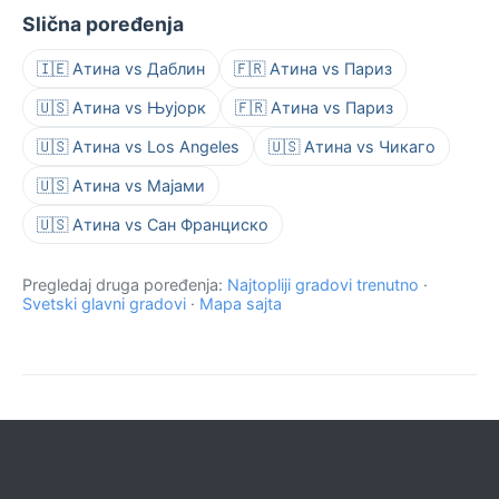
Slična poređenja
🇮🇪 Атина vs Даблин
🇫🇷 Атина vs Париз
🇺🇸 Атина vs Њујорк
🇫🇷 Атина vs Париз
🇺🇸 Атина vs Los Angeles
🇺🇸 Атина vs Чикаго
🇺🇸 Атина vs Мајами
🇺🇸 Атина vs Сан Франциско
Pregledaj druga poređenja:
Najtopliji gradovi trenutno
·
Svetski glavni gradovi
·
Mapa sajta