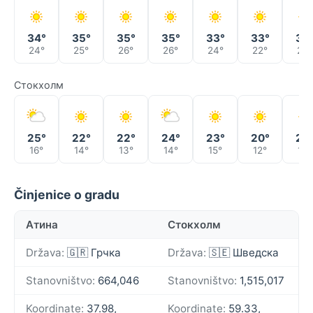
34°
35°
35°
35°
33°
33°
34
24°
25°
26°
26°
24°
22°
22°
Стокхолм
25°
22°
22°
24°
23°
20°
22
16°
14°
13°
14°
15°
12°
10°
Činjenice o gradu
Атина
Стокхолм
Država:
🇬🇷 Грчка
Država:
🇸🇪 Шведска
Stanovništvo:
664,046
Stanovništvo:
1,515,017
Koordinate:
37.98,
Koordinate:
59.33,