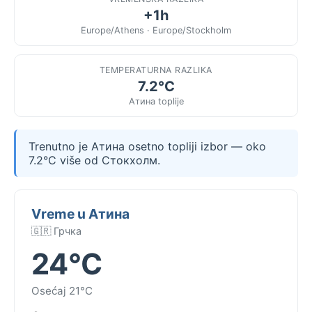
+1h
Europe/Athens · Europe/Stockholm
TEMPERATURNA RAZLIKA
7.2°C
Атина toplije
Trenutno je Атина osetno topliji izbor — oko
7.2°C više od Стокхолм.
Vreme u Атина
🇬🇷 Грчка
24°C
Osećaj 21°C