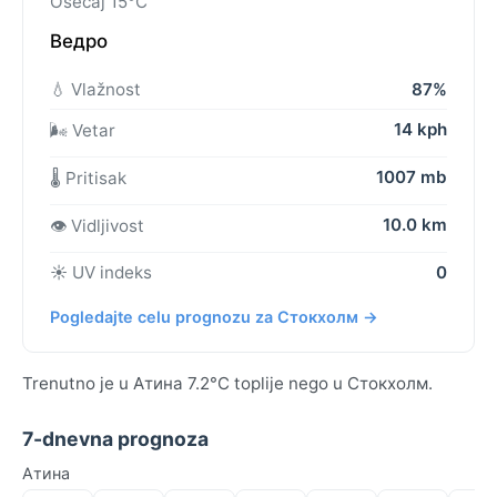
Osećaj 15°C
Ведро
💧 Vlažnost
87%
14 kph
🌬️ Vetar
1007 mb
🌡️ Pritisak
10.0 km
👁️ Vidljivost
☀️ UV indeks
0
Pogledajte celu prognozu za Стокхолм →
Trenutno je u Атина 7.2°C toplije nego u Стокхолм.
7-dnevna prognoza
Атина