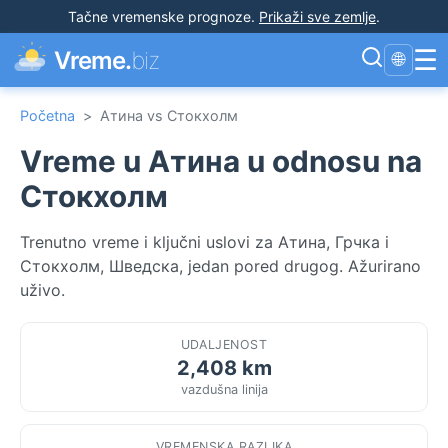
Tačne vremenske prognoze
.
Prikaži sve zemlje
.
☰
Vreme.
biz
🌐
Početna
>
Атина vs Стокхолм
Vreme u Атина u odnosu na
Стокхолм
Trenutno vreme i ključni uslovi za Атина, Грчка i
Стокхолм, Шведска, jedan pored drugog. Ažurirano
uživo.
UDALJENOST
2,408 km
vazdušna linija
VREMENSKA RAZLIKA