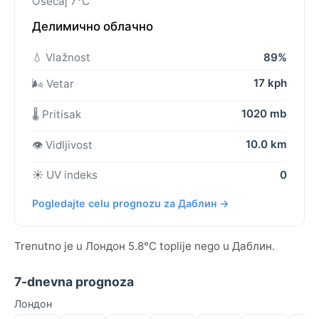
Osećaj 7°C
Делимично облачно
💧 Vlažnost
89%
17 kph
🌬️ Vetar
1020 mb
🌡️ Pritisak
10.0 km
👁️ Vidljivost
☀️ UV indeks
0
Pogledajte celu prognozu za Даблин →
Trenutno je u Лондон 5.8°C toplije nego u Даблин.
7-dnevna prognoza
Лондон