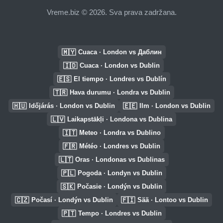
Vreme.biz © 2026. Sva prava zadržana.
🇲🇾
Cuaca · London vs Даблин
🇮🇩
Cuaca · London vs Dublin
🇪🇸
El tiempo · Londres vs Dublín
🇹🇷
Hava durumu · Londra vs Dublin
🇭🇺
🇪🇪
Időjárás · London vs Dublin
Ilm · London vs Dublin
🇱🇻
Laikapstākļi · Londona vs Dublina
🇮🇹
Meteo · Londra vs Dublino
🇫🇷
Météo · Londres vs Dublin
🇱🇹
Oras · Londonas vs Dublinas
🇵🇱
Pogoda · Londyn vs Dublin
🇸🇰
Počasie · Londýn vs Dublin
🇨🇿
🇫🇮
Počasí · Londýn vs Dublin
Sää · Lontoo vs Dublin
🇵🇹
Tempo · Londres vs Dublin