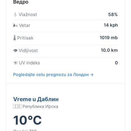
Ведро
💧 Vlažnost
58%
14 kph
🌬️ Vetar
1019 mb
🌡️ Pritisak
10.0 km
👁️ Vidljivost
☀️ UV indeks
0
Pogledajte celu prognozu za Лондон →
Vreme u Даблин
🇮🇪 Република Ирска
10°C