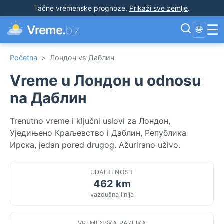
Tačne vremenske prognoze
.
Prikaži sve zemlje
.
☰
Vreme.
biz
🌐
Početna
>
Лондон vs Даблин
Vreme u Лондон u odnosu
na Даблин
Trenutno vreme i ključni uslovi za Лондон,
Уједињено Краљевство i Даблин, Република
Ирска, jedan pored drugog. Ažurirano uživo.
UDALJENOST
462 km
vazdušna linija
VREMENSKA RAZLIKA