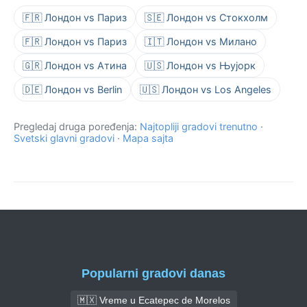
🇫🇷 Лондон vs Париз
🇸🇪 Лондон vs Стокхолм
🇫🇷 Лондон vs Париз
🇮🇹 Лондон vs Милано
🇬🇷 Лондон vs Атина
🇺🇸 Лондон vs Њујорк
🇩🇪 Лондон vs Berlin
🇺🇸 Лондон vs Los Angeles
Pregledaj druga poređenja:
Najtopliji gradovi trenutno
·
Svetski glavni gradovi
·
Mapa sajta
Popularni gradovi danas
🇲🇽 Vreme u Ecatepec de Morelos