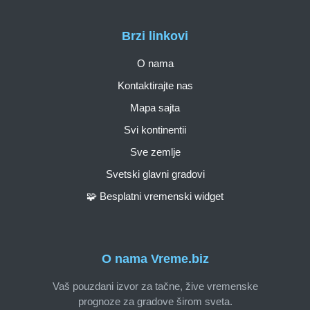
Brzi linkovi
O nama
Kontaktirajte nas
Mapa sajta
Svi kontinentii
Sve zemlje
Svetski glavni gradovi
🧩 Besplatni vremenski widget
O nama Vreme.biz
Vaš pouzdani izvor za tačne, žive vremenske
prognoze za gradove širom sveta.