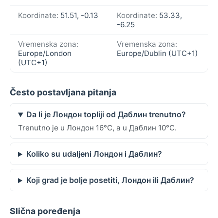
Koordinate:
51.51, -0.13
Koordinate:
53.33,
-6.25
Vremenska zona:
Vremenska zona:
Europe/London
Europe/Dublin (UTC+1)
(UTC+1)
Često postavljana pitanja
Da li je Лондон topliji od Даблин trenutno?
Trenutno je u Лондон 16°C, a u Даблин 10°C.
Koliko su udaljeni Лондон i Даблин?
Koji grad je bolje posetiti, Лондон ili Даблин?
Slična poređenja