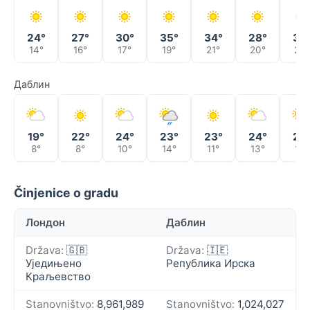
24°
27°
30°
35°
34°
28°
33
14°
16°
17°
19°
21°
20°
20°
Даблин
19°
22°
24°
23°
23°
24°
26
8°
8°
10°
14°
11°
13°
14°
Činjenice o gradu
Лондон
Даблин
Država:
🇬🇧
Država:
🇮🇪
Уједињено
Република Ирска
Краљевство
Stanovništvo:
8,961,989
Stanovništvo:
1,024,027