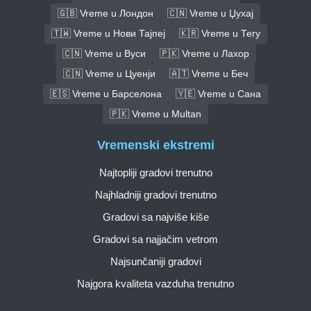
🇬🇧 Vreme u Лондон
🇨🇳 Vreme u Џухај
🇹🇼 Vreme u Нови Тајпеј
🇰🇷 Vreme u Тегу
🇨🇳 Vreme u Вуси
🇵🇰 Vreme u Лахор
🇨🇳 Vreme u Цуенји
🇦🇹 Vreme u Беч
🇪🇸 Vreme u Барселона
🇾🇪 Vreme u Сана
🇵🇰 Vreme u Multan
Vremenski ekstremi
Najtopliji gradovi trenutno
Najhladniji gradovi trenutno
Gradovi sa najviše kiše
Gradovi sa najjačim vetrom
Najsunčaniji gradovi
Najgora kvaliteta vazduha trenutno