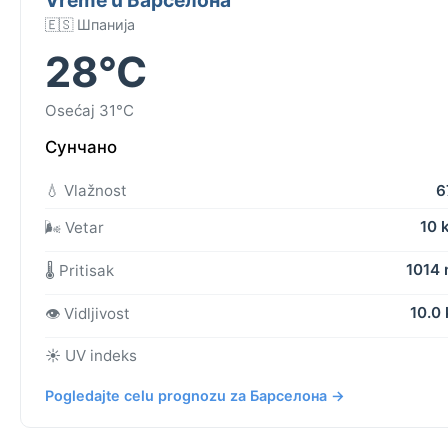
🇪🇸 Шпанија
28°C
Osećaj 31°C
Сунчано
💧 Vlažnost
6
10 
🌬️ Vetar
1014
🌡️ Pritisak
10.0
👁️ Vidljivost
☀️ UV indeks
Pogledajte celu prognozu za Барселона →