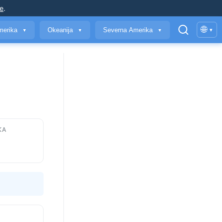
je
.
🌐
merika
Okeanija
Severna Amerika
▾
▼
▼
▼
KA