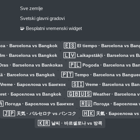
Sve zemlje
Svetski glavni gradovi
🧩 Besplatni vremenski widget
🇪🇸
ca · Barcelona vs Bangkok
El tiempo · Barcelona vs Ba
🇱🇻
Ilm · Barcelona vs Bangkok
Laikapstākļi · Barselona vs 
🇵🇱
Oras · Barselona vs Bankokas
Pogoda · Barcelona vs Ba
🇵🇹
ä · Barcelona vs Bangkok
Tempo · Barcelona vs Bangu
🇸🇮
Vreme · Барселона vs Бангкок
Vreme · Barcelona vs Ba
🇬🇧🇺🇸
ret · Барселона vs Bangkok
Weather · Barcelona 
🇦
🇷🇺
Погода · Барселона vs Бангкок
Погода · Барселона 
🇯🇵
🇭🇰
天気 · バルセロナ vs バンコク
天氣 · Барселона vs
🇰🇷
날씨 · 바르셀로나 vs 방콕