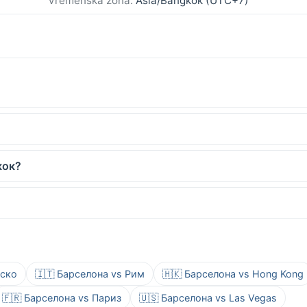
Vremenska zona:
Asia/Bangkok (UTC+7)
кок?
иско
🇮🇹 Барселона vs Рим
🇭🇰 Барселона vs Hong Kong
🇫🇷 Барселона vs Париз
🇺🇸 Барселона vs Las Vegas