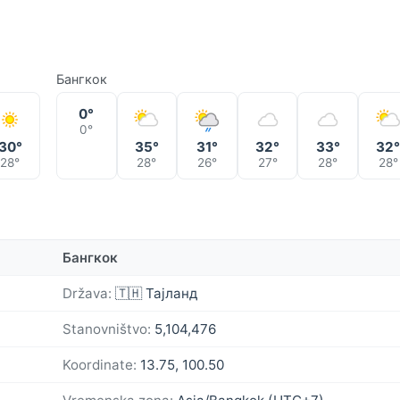
Бангкок
0°
0°
30°
35°
31°
32°
33°
32
28°
28°
26°
27°
28°
28°
Бангкок
Država:
🇹🇭 Тајланд
Stanovništvo:
5,104,476
Koordinate:
13.75, 100.50