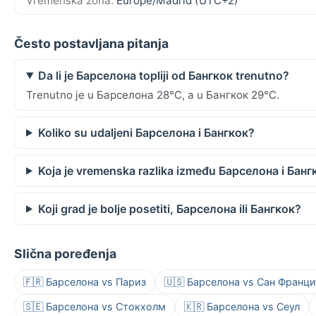
Vremenska zona:
Europe/Madrid (UTC+2)
Često postavljana pitanja
Da li je Барселона topliji od Бангкок trenutno?
Trenutno je u Барселона 28°C, a u Бангкок 29°C.
Koliko su udaljeni Барселона i Бангкок?
Koja je vremenska razlika između Барселона i Банг
Koji grad je bolje posetiti, Барселона ili Бангкок?
Slična poređenja
🇫🇷 Барселона vs Париз
🇺🇸 Барселона vs Сан Франц
🇸🇪 Барселона vs Стокхолм
🇰🇷 Барселона vs Сеул