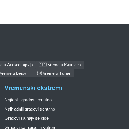
me u Александрија
🇨🇩 Vreme u Киншаса
 Vreme u Бејрут
🇹🇼 Vreme u Tainan
Vremenski ekstremi
Najtopliji gradovi trenutno
Najhladniji gradovi trenutno
Gradovi sa najviše kiše
Gradovi sa najjačim vetrom