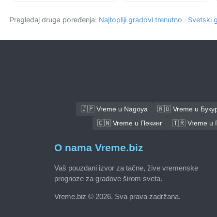
Pregledaj druga poređenja:
Najtopliji gradovi trenutno
·
Svetski 
🇯🇵 Vreme u Nagoya
🇷🇴 Vreme u Буку
🇨🇳 Vreme u Пекинг
🇹🇷 Vreme u 
O nama Vreme.biz
Vaš pouzdani izvor za tačne, žive vremenske
prognoze za gradove širom sveta.
Vreme.biz © 2026. Sva prava zadržana.