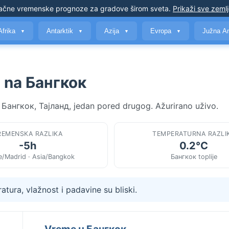
ačne vremenske prognoze
za gradove širom sveta
.
Prikaži sve zeml
Afrika
Antarktik
Azija
Evropa
Južna A
▼
▼
▼
▼
 na Бангкок
 Бангкок, Тајланд, jedan pored drugog. Ažurirano uživo.
REMENSKA RAZLIKA
TEMPERATURNA RAZLI
-5h
0.2°C
e/Madrid · Asia/Bangkok
Бангкок toplije
tura, vlažnost i padavine su bliski.
Vreme u Бангкок