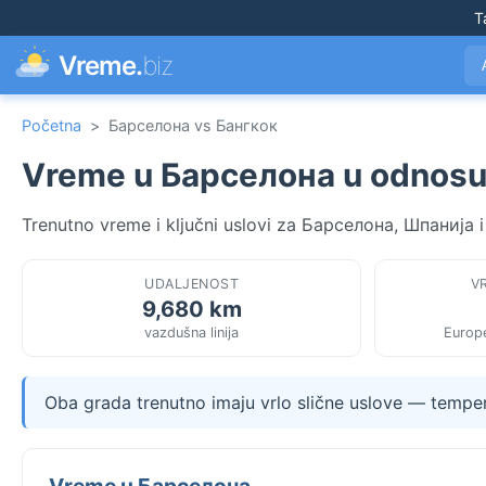
T
Vreme.
biz
Početna
>
Барселона vs Бангкок
Vreme u Барселона u odnosu
Trenutno vreme i ključni uslovi za Барселона, Шпанија i
UDALJENOST
V
9,680 km
vazdušna linija
Europ
Oba grada trenutno imaju vrlo slične uslove — tempera
Vreme u Барселона