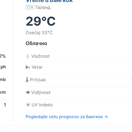
🇹🇭 Тајланд
29°C
Osećaj 33°C
Облачно
7%
💧 Vlažnost
kph
🌬️ Vetar
 mb
🌡️ Pritisak
 km
👁️ Vidljivost
1
☀️ UV indeks
Pogledajte celu prognozu za Бангкок →