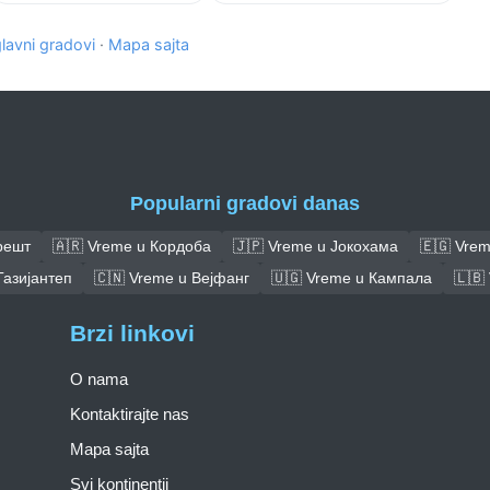
glavni gradovi
·
Mapa sajta
Popularni gradovi danas
решт
🇦🇷 Vreme u Кордоба
🇯🇵 Vreme u Јокохама
🇪🇬 Vre
Газијантеп
🇨🇳 Vreme u Вејфанг
🇺🇬 Vreme u Кампала
🇱🇧
Brzi linkovi
O nama
Kontaktirajte nas
Mapa sajta
Svi kontinentii