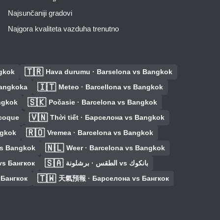
Najsunčaniji gradovi
Najgora kvaliteta vazduha trenutno
🇹🇷
ngkok
Hava durumu · Barselona vs Bangkok
🇮🇹
Bangkoka
Meteo · Barcellona vs Bangkok
🇸🇰
ngkok
Počasie · Barcelona vs Bangkok
🇻🇳
ecoque
Thời tiết · Барселона vs Bangkok
🇷🇴
ngkok
Vremea · Barcelona vs Bangkok
🇳🇱
vs Bangkok
Weer · Barcelona vs Bangkok
🇸🇦
vs Бангкок
الطقس · برشلونة vs بانكوك
🇹🇼
 Бангкок
天氣預報 · Барселона vs Бангкок