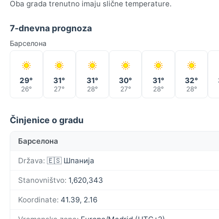
Oba grada trenutno imaju slične temperature.
7-dnevna prognoza
Барселона
29°
31°
31°
30°
31°
32°
26°
27°
28°
27°
28°
28°
Činjenice o gradu
Барселона
Država:
🇪🇸 Шпанија
Stanovništvo:
1,620,343
Koordinate:
41.39, 2.16