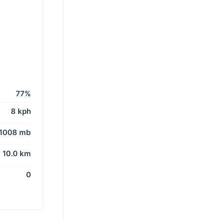
77%
8 kph
1008 mb
10.0 km
0