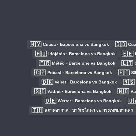
🇲🇾
🇮🇩
Cuaca · Барселона vs Bangkok
Cua
🇭🇺
🇪🇪
Időjárás · Barcelona vs Bangkok
🇫🇷
🇱🇹
Météo · Barcelone vs Bangkok
🇨🇿
🇫🇮
Počasí · Barcelona vs Bangkok
Sä
🇩🇰
🇷🇸
Vejret · Barcelona vs Bangkok
🇸🇪
🇳🇴
Vädret · Barcelona vs Bangkok
Væ
🇩🇪
🇺
Wetter · Barcelona vs Bangkok
🇹🇭
สภาพอากาศ · บาร์เซโลนา vs กรุงเทพมหานคร