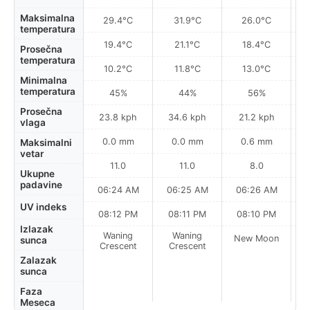
Maksimalna
29.4°C
31.9°C
26.0°C
temperatura
19.4°C
21.1°C
18.4°C
Prosečna
temperatura
10.2°C
11.8°C
13.0°C
Minimalna
temperatura
45%
44%
56%
Prosečna
23.8 kph
34.6 kph
21.2 kph
vlaga
0.0 mm
0.0 mm
0.6 mm
Maksimalni
vetar
11.0
11.0
8.0
Ukupne
padavine
06:24 AM
06:25 AM
06:26 AM
UV indeks
08:12 PM
08:11 PM
08:10 PM
Izlazak
Waning
Waning
New Moon
N
sunca
Crescent
Crescent
Zalazak
sunca
Faza
Meseca