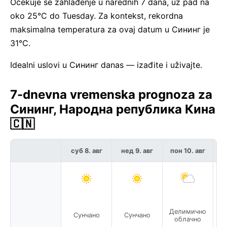
Očekuje se zahlađenje u narednih 7 dana, uz pad na
oko 25°C do Tuesday. Za kontekst, rekordna
maksimalna temperatura za ovaj datum u Сининг je
31°C.
Idealni uslovi u Сининг danas — izađite i uživajte.
7-dnevna vremenska prognoza za
Сининг, Народна република Кина
🇨🇳
суб 8. авг
нед 9. авг
пон 10. авг
у
Ме
Делимично
Сунчано
Сунчано
облачно