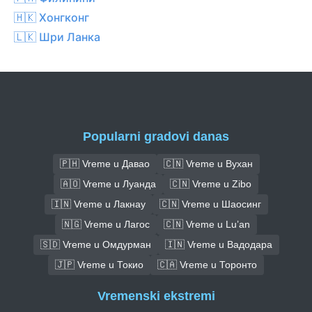
🇭🇰 Хонгконг
🇱🇰 Шри Ланка
Popularni gradovi danas
🇵🇭 Vreme u Давао
🇨🇳 Vreme u Вухан
🇦🇴 Vreme u Луанда
🇨🇳 Vreme u Zibo
🇮🇳 Vreme u Лакнау
🇨🇳 Vreme u Шаосинг
🇳🇬 Vreme u Лагос
🇨🇳 Vreme u Lu’an
🇸🇩 Vreme u Омдурман
🇮🇳 Vreme u Вадодара
🇯🇵 Vreme u Токио
🇨🇦 Vreme u Торонто
Vremenski ekstremi