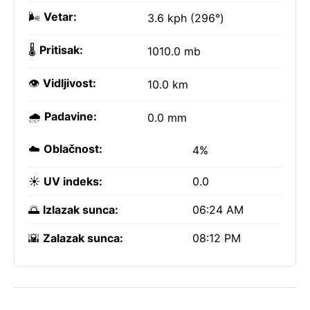
🌬️
Vetar:
3.6 kph (296°)
🌡️
Pritisak:
1010.0 mb
👁️
Vidljivost:
10.0 km
🌧️
Padavine:
0.0 mm
☁️
Oblačnost:
4%
☀️
UV indeks:
0.0
🌅
Izlazak sunca:
06:24 AM
🌇
Zalazak sunca:
08:12 PM