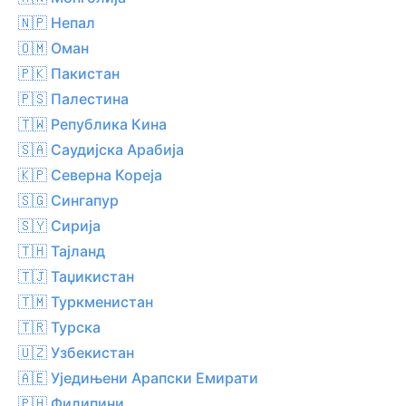
🇳🇵 Непал
🇴🇲 Оман
🇵🇰 Пакистан
🇵🇸 Палестина
🇹🇼 Република Кина
🇸🇦 Саудијска Арабија
🇰🇵 Северна Кореја
🇸🇬 Сингапур
🇸🇾 Сирија
🇹🇭 Тајланд
🇹🇯 Таџикистан
🇹🇲 Туркменистан
🇹🇷 Турска
🇺🇿 Узбекистан
🇦🇪 Уједињени Арапски Емирати
🇵🇭 Филипини