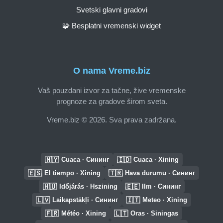
Svetski glavni gradovi
🧩 Besplatni vremenski widget
O nama Vreme.biz
Vaš pouzdani izvor za tačne, žive vremenske
prognoze za gradove širom sveta.
Vreme.biz © 2026. Sva prava zadržana.
🇲🇾
🇮🇩
Cuaca · Сининг
Cuaca · Xining
🇪🇸
🇹🇷
El tiempo · Xining
Hava durumu · Сининг
🇭🇺
🇪🇪
Időjárás · Hszining
Ilm · Сининг
🇱🇻
🇮🇹
Laikapstākļi · Сининг
Meteo · Xining
🇫🇷
🇱🇹
Météo · Xining
Oras · Siningas