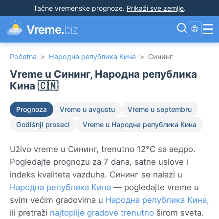
Tačne vremenske prognoze
.
Prikaži sve zemlje
.
☰
Vreme.
biz
🌐
Početna
>
Народна република Кина
>
Сининг
Vreme u Сининг, Народна република
Кина 🇨🇳
Prognoza
Vreme u avgustu
Vreme u septembru
Godišnji proseci
Vreme u Народна република Кина
Uživo vreme u Сининг, trenutno 12°C sa ведро.
Pogledajte prognozu za 7 dana, satne uslove i
indeks kvaliteta vazduha. Сининг se nalazi u
Народна република Кина
— pogledajte vreme u
svim većim gradovima u
Народна република Кина
,
ili pretraži
najtoplije gradove trenutno
širom sveta.