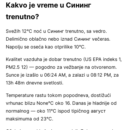
Kakvo je vreme u Сининг
trenutno?
Svežih 12°C noć u Сининг trenutno, sa vedro.
Delimično oblačno nebo iznad Сининг večeras.
Napolju se oseća kao otprilike 10°C.
Kvalitet vazduha je dobar trenutno (US EPA indeks 1,
PM2.5 12) — pogodno za vežbanje na otvorenom.
Sunce je izašlo u 06:24 AM, a zalazi u 08:12 PM, za
13h 48m dnevne svetlosti.
Temperature rastu tokom popodneva, dostižući
vrhunac blizu None°C oko 16. Danas je hladnije od
normalnog — oko 11°C ispod tipičnog август
maksimuma od 23°C.