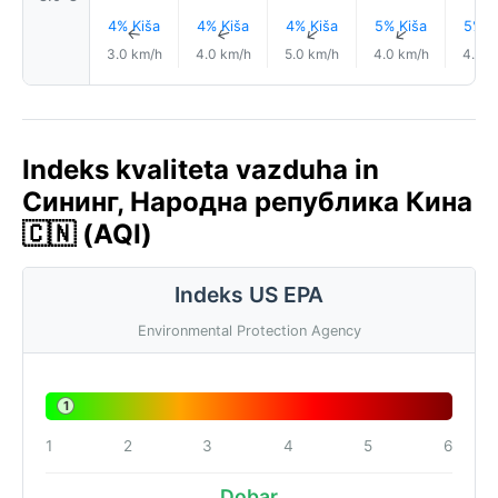
4% Kiša
4% Kiša
4% Kiša
5% Kiša
5% K
↑
↑
↑
↑
3.0 km/h
4.0 km/h
5.0 km/h
4.0 km/h
4.0 k
Indeks kvaliteta vazduha in
Сининг, Народна република Кина
🇨🇳 (AQI)
Indeks US EPA
Environmental Protection Agency
1
1
2
3
4
5
6
Dobar