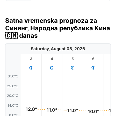
Satna vremenska prognoza za
Сининг, Народна република Кина
🇨🇳 danas
Saturday, August 08, 2026
3
4
5
6
7
31.0°C
25.0°C
20.0°C
14.0°C
12.0°
11.0°
11.
11.0°
10.0°
8.0°C