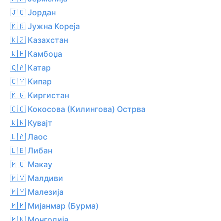
🇯🇴 Јордан
🇰🇷 Јужна Кореја
🇰🇿 Казахстан
🇰🇭 Камбоџа
🇶🇦 Катар
🇨🇾 Кипар
🇰🇬 Киргистан
🇨🇨 Кокосова (Килингова) Острва
🇰🇼 Кувајт
🇱🇦 Лаос
🇱🇧 Либан
🇲🇴 Макау
🇲🇻 Малдиви
🇲🇾 Малезија
🇲🇲 Мијанмар (Бурма)
🇲🇳 Монголија