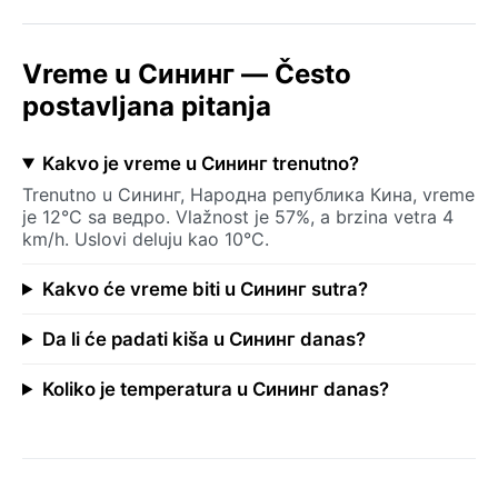
Vreme u Сининг — Često
postavljana pitanja
Kakvo je vreme u Сининг trenutno?
Trenutno u Сининг, Народна република Кина, vreme
je 12°C sa ведро. Vlažnost je 57%, a brzina vetra 4
km/h. Uslovi deluju kao 10°C.
Kakvo će vreme biti u Сининг sutra?
Da li će padati kiša u Сининг danas?
Koliko je temperatura u Сининг danas?