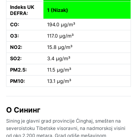
Indeks UK
1 (Nizak)
DEFRA:
CO:
194.0 µg/m³
O3:
117.0 µg/m³
NO2:
15.8 µg/m³
SO2:
3.4 µg/m³
PM2.5:
11.5 µg/m³
PM10:
13.1 µg/m³
O Сининг
Sining je glavni grad provincije Ćinghaj, smešten na
severoistoku Tibetske visoravni, na nadmorskoj visini
od oko 2.200 metara. Grad odiše mešavinom