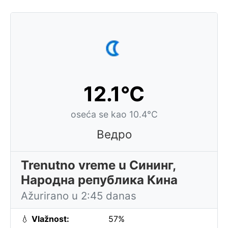
12.1°C
oseća se kao 10.4°C
Ведро
Trenutno vreme u Сининг,
Народна република Кина
Ažurirano u 2:45 danas
💧
Vlažnost:
57%