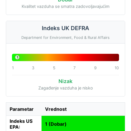
Kvalitet vazduha se smatra zadovoljavajućim
Indeks UK DEFRA
Department for Environment, Food & Rural Affairs
1
1
3
5
7
9
10
Nizak
Zagađenje vazduha je nisko
Parametar
Vrednost
Indeks US
1 (Dobar)
EPA: