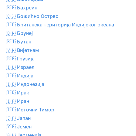
🇧🇭 Бахреин
🇨🇽 Божићно Острво
🇮🇴 Британска територија Индијског океана
🇧🇳 Брунеј
🇧🇹 Бутан
🇻🇳 Вијетнам
🇬🇪 Грузија
🇮🇱 Израел
🇮🇳 Индија
🇮🇩 Индонезија
🇮🇶 Ирак
🇮🇷 Иран
🇹🇱 Источни Тимор
🇯🇵 Јапан
🇾🇪 Јемен
🇦🇲 Јерменија