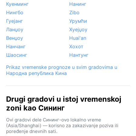
Куенминг
Нанинг
Нингбо
Zibo
Гуејанг
Урумћи
Ланџоу
Хуејџоу
Венџоу
Huai'an
Нанчанг
Хохот
Шаосинг
Нантунг
Prikaz vremenske prognoze u svim gradovima u
Народна република Кина
Drugi gradovi u istoj vremenskoj
zoni kao Сининг
Ovi gradovi dele Сининг-ovo lokalno vreme
(Asia/Shanghai) — korisno za zakazivanje poziva ili
poređenje dnevnih sati.