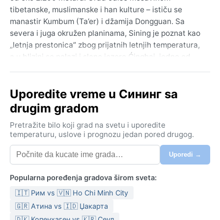
tibetanske, muslimanske i han kulture – ističu se
manastir Kumbum (Ta’er) i džamija Dongguan. Sa
severa i juga okružen planinama, Sining je poznat kao
„letnja prestonica” zbog prijatnih letnjih temperatura,
a u blizini se nalazi i slano jezero Ćinghaj, jedno od
najvećih u Kini. Ulice su široke i uređene, a vazduh je
suv i bistar, što daje osećaj prostranstva i vedrine.
Uporedite vreme u Сининг sa
Po Köppenovoj klasifikaciji, klima je hladna
drugim gradom
polupustinjska (BSk). Zime su duge, hladne i sunčane,
sa prosečnim temperaturama ispod nule, ali sa malo
Pretražite bilo koji grad na svetu i uporedite
snega zbog izrazite suvoće. Leta su blaga i suva, sa
temperaturu, uslove i prognozu jedan pored drugog.
maksimalnim temperaturama od 20 do 25 stepeni, dok
Uporedi →
noći ostaju sveže. Padavine su retke – većina kiše
padne između jula i avgusta, ali ukupna količina ne
Popularna poređenja gradova širom sveta:
prelazi 400 mm godišnje. Vlažnost vazduha je niska
tokom cele godine. Prtljag treba prilagoditi velikim
🇮🇹 Рим vs 🇻🇳 Ho Chi Minh City
dnevnim temperaturnim razlikama: slojevita odeća,
🇬🇷 Атина vs 🇮🇩 Џакарта
vetrovka i jakna za veče, zimi debeli kaput, a
🇩🇰 Копенхаген vs 🇰🇷 Сеул