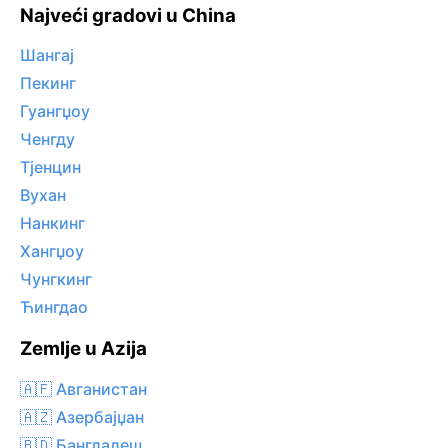
Najveći gradovi u China
Шангај
Пекинг
Гуангџоу
Ченгду
Тјенцин
Вухан
Нанкинг
Хангџоу
Чунгкинг
Ћингдао
Zemlje u Azija
🇦🇫 Авганистан
🇦🇿 Азербајџан
🇧🇩 Бангладеш