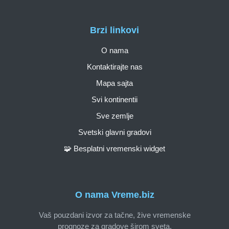
Brzi linkovi
O nama
Kontaktirajte nas
Mapa sajta
Svi kontinentii
Sve zemlje
Svetski glavni gradovi
🧩 Besplatni vremenski widget
O nama Vreme.biz
Vaš pouzdani izvor za tačne, žive vremenske
prognoze za gradove širom sveta.