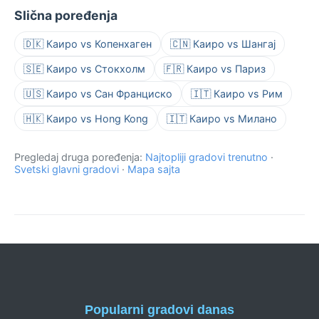
Slična poređenja
🇩🇰 Каиро vs Копенхаген
🇨🇳 Каиро vs Шангај
🇸🇪 Каиро vs Стокхолм
🇫🇷 Каиро vs Париз
🇺🇸 Каиро vs Сан Франциско
🇮🇹 Каиро vs Рим
🇭🇰 Каиро vs Hong Kong
🇮🇹 Каиро vs Милано
Pregledaj druga poređenja:
Najtopliji gradovi trenutno
·
Svetski glavni gradovi
·
Mapa sajta
Popularni gradovi danas