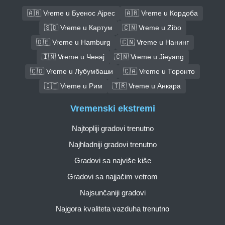
🇦🇷 Vreme u Буенос Ајрес
🇦🇷 Vreme u Кордоба
🇸🇩 Vreme u Картум
🇨🇳 Vreme u Zibo
🇩🇪 Vreme u Hamburg
🇨🇳 Vreme u Нанинг
🇮🇳 Vreme u Ченај
🇨🇳 Vreme u Jieyang
🇨🇩 Vreme u Лубумбаши
🇨🇦 Vreme u Торонто
🇮🇹 Vreme u Рим
🇹🇷 Vreme u Анкара
Vremenski ekstremi
Najtopliji gradovi trenutno
Najhladniji gradovi trenutno
Gradovi sa najviše kiše
Gradovi sa najjačim vetrom
Najsunčaniji gradovi
Najgora kvaliteta vazduha trenutno