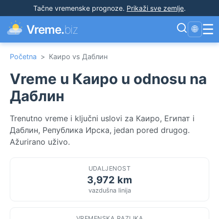
Tačne vremenske prognoze
.
Prikaži sve zemlje
.
☰
Vreme.
biz
🌐
Početna
>
Каиро vs Даблин
Vreme u Каиро u odnosu na
Даблин
Trenutno vreme i ključni uslovi za Каиро, Египат i
Даблин, Република Ирска, jedan pored drugog.
Ažurirano uživo.
UDALJENOST
3,972 km
vazdušna linija
VREMENSKA RAZLIKA