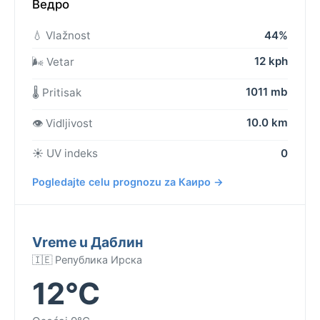
Ведро
💧 Vlažnost
44%
12 kph
🌬️ Vetar
1011 mb
🌡️ Pritisak
10.0 km
👁️ Vidljivost
☀️ UV indeks
0
Pogledajte celu prognozu za Каиро →
Vreme u Даблин
🇮🇪 Република Ирска
12°C