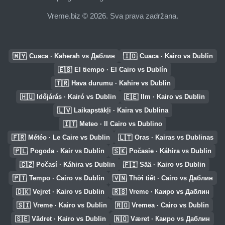
Vreme.biz © 2026. Sva prava zadržana.
🇲🇾
🇮🇩
Cuaca · Kaherah vs Даблин
Cuaca · Kairo vs Dublin
🇪🇸
El tiempo · El Cairo vs Dublín
🇹🇷
Hava durumu · Kahire vs Dublin
🇭🇺
🇪🇪
Időjárás · Kairó vs Dublin
Ilm · Kairo vs Dublin
🇱🇻
Laikapstākļi · Kaira vs Dublina
🇮🇹
Meteo · Il Cairo vs Dublino
🇫🇷
🇱🇹
Météo · Le Caire vs Dublin
Oras · Kairas vs Dublinas
🇵🇱
🇸🇰
Pogoda · Kair vs Dublin
Počasie · Káhira vs Dublin
🇨🇿
🇫🇮
Počasí · Káhira vs Dublin
Sää · Kairo vs Dublin
🇵🇹
🇻🇳
Tempo · Cairo vs Dublin
Thời tiết · Cairo vs Даблин
🇩🇰
🇷🇸
Vejret · Kairo vs Dublin
Vreme · Каиро vs Даблин
🇸🇮
🇷🇴
Vreme · Kairo vs Dublin
Vremea · Cairo vs Dublin
🇸🇪
🇳🇴
Vädret · Kairo vs Dublin
Været · Каиро vs Даблин