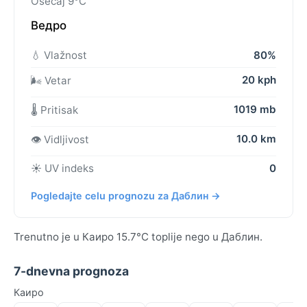
Osećaj 9°C
Ведро
💧 Vlažnost
80%
20 kph
🌬️ Vetar
1019 mb
🌡️ Pritisak
10.0 km
👁️ Vidljivost
☀️ UV indeks
0
Pogledajte celu prognozu za Даблин →
Trenutno je u Каиро 15.7°C toplije nego u Даблин.
7-dnevna prognoza
Каиро