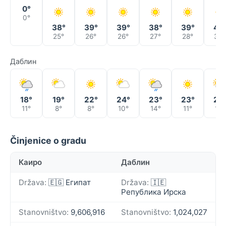
0°
0°
38°
39°
39°
38°
39°
42
25°
26°
26°
27°
28°
30°
Даблин
18°
19°
22°
24°
23°
23°
24
11°
8°
8°
10°
14°
11°
13°
Činjenice o gradu
Каиро
Даблин
Država:
🇪🇬 Египат
Država:
🇮🇪
Република Ирска
Stanovništvo:
9,606,916
Stanovništvo:
1,024,027