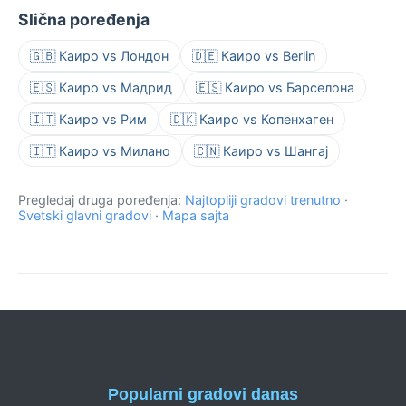
Slična poređenja
🇬🇧 Каиро vs Лондон
🇩🇪 Каиро vs Berlin
🇪🇸 Каиро vs Мадрид
🇪🇸 Каиро vs Барселона
🇮🇹 Каиро vs Рим
🇩🇰 Каиро vs Копенхаген
🇮🇹 Каиро vs Милано
🇨🇳 Каиро vs Шангај
Pregledaj druga poređenja:
Najtopliji gradovi trenutno
·
Svetski glavni gradovi
·
Mapa sajta
Popularni gradovi danas