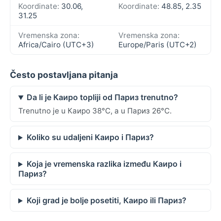
Koordinate:
30.06,
Koordinate:
48.85, 2.35
31.25
Vremenska zona:
Vremenska zona:
Africa/Cairo (UTC+3)
Europe/Paris (UTC+2)
Često postavljana pitanja
Da li je Каиро topliji od Париз trenutno?
Trenutno je u Каиро 38°C, a u Париз 26°C.
Koliko su udaljeni Каиро i Париз?
Koja je vremenska razlika između Каиро i
Париз?
Koji grad je bolje posetiti, Каиро ili Париз?