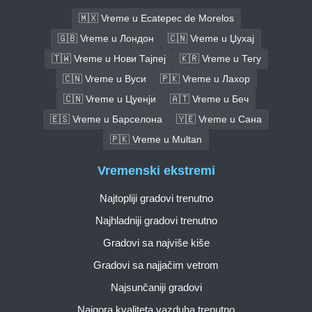
🇲🇽 Vreme u Ecatepec de Morelos
🇬🇧 Vreme u Лондон
🇨🇳 Vreme u Џухај
🇹🇼 Vreme u Нови Тајпеј
🇰🇷 Vreme u Тегу
🇨🇳 Vreme u Вуси
🇵🇰 Vreme u Лахор
🇨🇳 Vreme u Цуенји
🇦🇹 Vreme u Беч
🇪🇸 Vreme u Барселона
🇾🇪 Vreme u Сана
🇵🇰 Vreme u Multan
Vremenski ekstremi
Najtopliji gradovi trenutno
Najhladniji gradovi trenutno
Gradovi sa najviše kiše
Gradovi sa najjačim vetrom
Najsunčaniji gradovi
Najgora kvaliteta vazduha trenutno