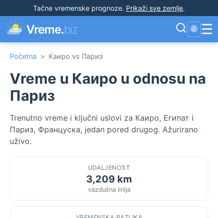
Tačne vremenske prognoze
.
Prikaži sve zemlje
.
☰
Vreme.
biz
🌐
Početna
>
Каиро vs Париз
Vreme u Каиро u odnosu na
Париз
Trenutno vreme i ključni uslovi za Каиро, Египат i
Париз, Француска, jedan pored drugog. Ažurirano
uživo.
UDALJENOST
3,209 km
vazdušna linija
VREMENSKA RAZLIKA