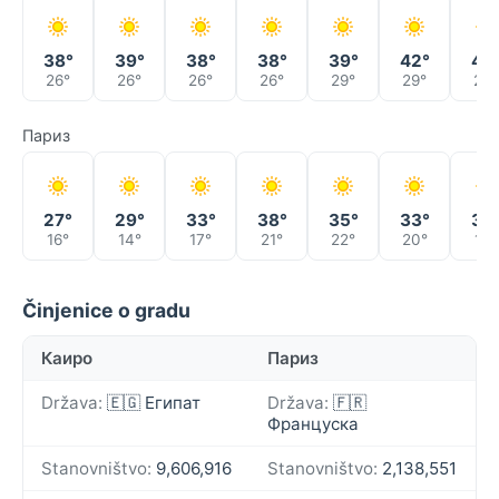
38°
39°
38°
38°
39°
42°
42
26°
26°
26°
26°
29°
29°
29°
Париз
27°
29°
33°
38°
35°
33°
34
16°
14°
17°
21°
22°
20°
19°
Činjenice o gradu
Каиро
Париз
Država:
🇪🇬 Египат
Država:
🇫🇷
Француска
Stanovništvo:
9,606,916
Stanovništvo:
2,138,551