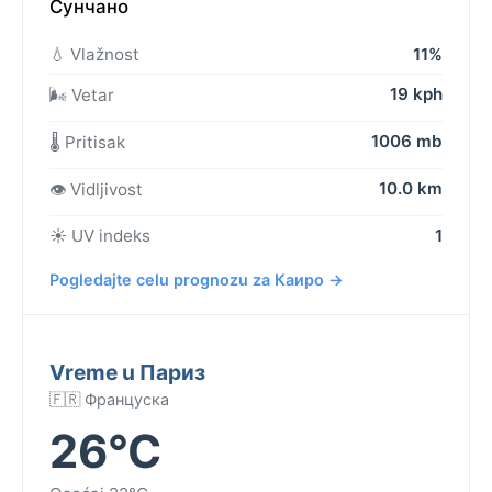
Сунчано
💧 Vlažnost
11%
19 kph
🌬️ Vetar
1006 mb
🌡️ Pritisak
10.0 km
👁️ Vidljivost
☀️ UV indeks
1
Pogledajte celu prognozu za Каиро →
Vreme u Париз
🇫🇷 Француска
26°C