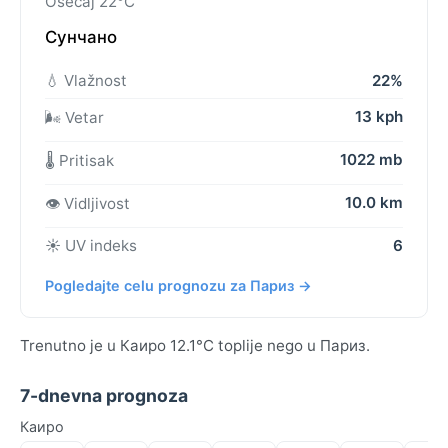
Osećaj 22°C
Сунчано
💧 Vlažnost
22%
13 kph
🌬️ Vetar
1022 mb
🌡️ Pritisak
10.0 km
👁️ Vidljivost
☀️ UV indeks
6
Pogledajte celu prognozu za Париз →
Trenutno je u Каиро 12.1°C toplije nego u Париз.
7-dnevna prognoza
Каиро