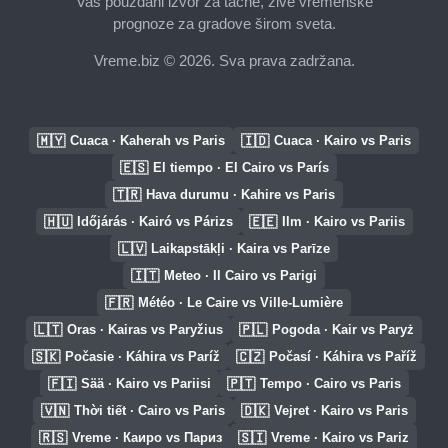
Vaš pouzdani izvor za tačne, žive vremenske
prognoze za gradove širom sveta.
Vreme.biz © 2026. Sva prava zadržana.
🇲🇾
🇮🇩
Cuaca · Kaherah vs Paris
Cuaca · Kairo vs Paris
🇪🇸
El tiempo · El Cairo vs París
🇹🇷
Hava durumu · Kahire vs Paris
🇭🇺
🇪🇪
Időjárás · Kairó vs Párizs
Ilm · Kairo vs Pariis
🇱🇻
Laikapstākļi · Kaira vs Parīze
🇮🇹
Meteo · Il Cairo vs Parigi
🇫🇷
Météo · Le Caire vs Ville-Lumière
🇱🇹
🇵🇱
Oras · Kairas vs Paryžius
Pogoda · Kair vs Paryż
🇸🇰
🇨🇿
Počasie · Káhira vs Paríž
Počasí · Káhira vs Paříž
🇫🇮
🇵🇹
Sää · Kairo vs Pariisi
Tempo · Cairo vs Paris
🇻🇳
🇩🇰
Thời tiết · Cairo vs Paris
Vejret · Kairo vs Paris
🇷🇸
🇸🇮
Vreme · Каиро vs Париз
Vreme · Kairo vs Pariz