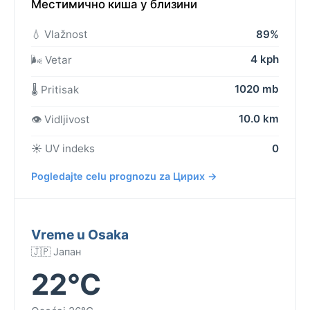
Местимично киша у близини
💧 Vlažnost
89%
4 kph
🌬️ Vetar
1020 mb
🌡️ Pritisak
10.0 km
👁️ Vidljivost
☀️ UV indeks
0
Pogledajte celu prognozu za Цирих →
Vreme u Osaka
🇯🇵 Јапан
22°C