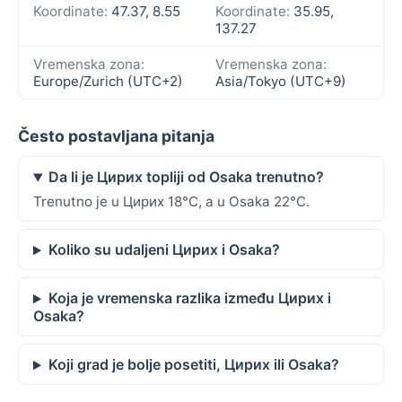
Koordinate:
47.37, 8.55
Koordinate:
35.95,
137.27
Vremenska zona:
Vremenska zona:
Europe/Zurich (UTC+2)
Asia/Tokyo (UTC+9)
Često postavljana pitanja
Da li je Цирих topliji od Osaka trenutno?
Trenutno je u Цирих 18°C, a u Osaka 22°C.
Koliko su udaljeni Цирих i Osaka?
Koja je vremenska razlika između Цирих i
Osaka?
Koji grad je bolje posetiti, Цирих ili Osaka?