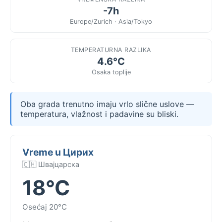
-7h
Europe/Zurich · Asia/Tokyo
TEMPERATURNA RAZLIKA
4.6°C
Osaka toplije
Oba grada trenutno imaju vrlo slične uslove —
temperatura, vlažnost i padavine su bliski.
Vreme u Цирих
🇨🇭 Швајцарска
18°C
Osećaj 20°C