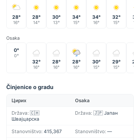
28°
28°
30°
34°
34°
32°
31°
16°
14°
13°
15°
16°
15°
14°
Osaka
0°
0°
32°
28°
28°
30°
29°
28
16°
16°
16°
15°
15°
16°
Činjenice o gradu
Цирих
Osaka
Država:
🇨🇭
Država:
🇯🇵 Јапан
Швајцарска
Stanovništvo:
415,367
Stanovništvo:
—