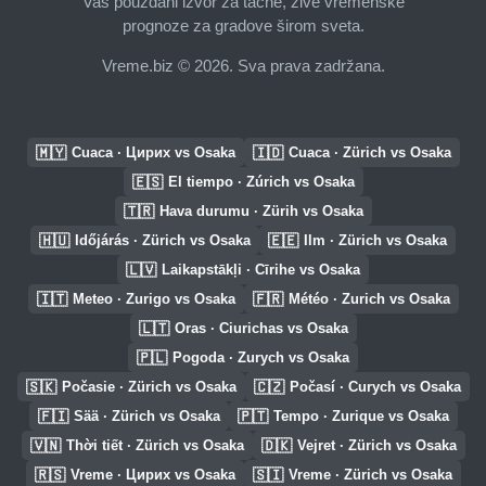
Vaš pouzdani izvor za tačne, žive vremenske
prognoze za gradove širom sveta.
Vreme.biz © 2026. Sva prava zadržana.
🇲🇾
🇮🇩
Cuaca · Цирих vs Osaka
Cuaca · Zürich vs Osaka
🇪🇸
El tiempo · Zúrich vs Osaka
🇹🇷
Hava durumu · Zürih vs Osaka
🇭🇺
🇪🇪
Időjárás · Zürich vs Osaka
Ilm · Zürich vs Osaka
🇱🇻
Laikapstākļi · Cīrihe vs Osaka
🇮🇹
🇫🇷
Meteo · Zurigo vs Osaka
Météo · Zurich vs Osaka
🇱🇹
Oras · Ciurichas vs Osaka
🇵🇱
Pogoda · Zurych vs Osaka
🇸🇰
🇨🇿
Počasie · Zürich vs Osaka
Počasí · Curych vs Osaka
🇫🇮
🇵🇹
Sää · Zürich vs Osaka
Tempo · Zurique vs Osaka
🇻🇳
🇩🇰
Thời tiết · Zürich vs Osaka
Vejret · Zürich vs Osaka
🇷🇸
🇸🇮
Vreme · Цирих vs Osaka
Vreme · Zürich vs Osaka