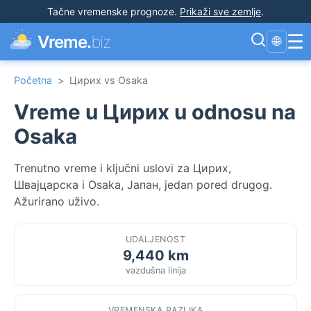
Tačne vremenske prognoze
.
Prikaži sve zemlje
.
☰
Vreme.
biz
🌐
Početna
>
Цирих vs Osaka
Vreme u Цирих u odnosu na
Osaka
Trenutno vreme i ključni uslovi za Цирих,
Швајцарска i Osaka, Јапан, jedan pored drugog.
Ažurirano uživo.
UDALJENOST
9,440 km
vazdušna linija
VREMENSKA RAZLIKA