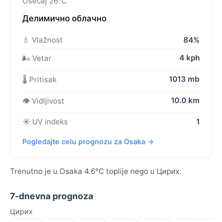
Osećaj 26°C
Делимично облачно
💧 Vlažnost
84%
4 kph
🌬️ Vetar
1013 mb
🌡️ Pritisak
10.0 km
👁️ Vidljivost
☀️ UV indeks
1
Pogledajte celu prognozu za Osaka →
Trenutno je u Osaka 4.6°C toplije nego u Цирих.
7-dnevna prognoza
Цирих