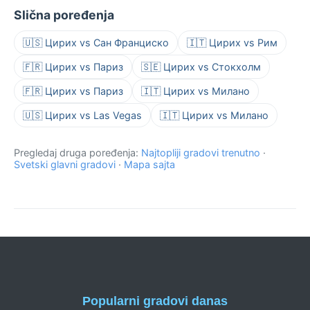
Slična poređenja
🇺🇸 Цирих vs Сан Франциско
🇮🇹 Цирих vs Рим
🇫🇷 Цирих vs Париз
🇸🇪 Цирих vs Стокхолм
🇫🇷 Цирих vs Париз
🇮🇹 Цирих vs Милано
🇺🇸 Цирих vs Las Vegas
🇮🇹 Цирих vs Милано
Pregledaj druga poređenja:
Najtopliji gradovi trenutno
·
Svetski glavni gradovi
·
Mapa sajta
Popularni gradovi danas