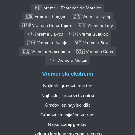
🇲🇽 Vreme u Ecatepec de Morelos
🇬🇧 Vreme u Лондон
🇨🇳 Vreme u Џухај
🇹🇼 Vreme u Нови Тајпеј
🇰🇷 Vreme u Тегу
🇨🇳 Vreme u Вуси
🇵🇰 Vreme u Лахор
🇨🇳 Vreme u Цуенји
🇦🇹 Vreme u Беч
🇪🇸 Vreme u Барселона
🇾🇪 Vreme u Сана
🇵🇰 Vreme u Multan
Vremenski ekstremi
Najtopliji gradovi trenutno
Najhladniji gradovi trenutno
Gradovi sa najviše kiše
Gradovi sa najjačim vetrom
Najsunčaniji gradovi
Najgora kvaliteta vazduha trenutno