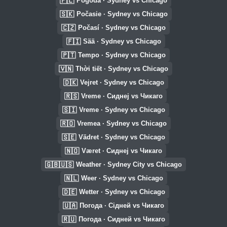
🇵🇱
Pogoda · Sydney vs Chicago
🇸🇰
Počasie · Sydney vs Chicago
🇨🇿
Počasí · Sydney vs Chicago
🇫🇮
Sää · Sydney vs Chicago
🇵🇹
Tempo · Sydney vs Chicago
🇻🇳
Thời tiết · Sydney vs Chicago
🇩🇰
Vejret · Sydney vs Chicago
🇷🇸
Vreme · Сиднеј vs Чикаго
🇸🇮
Vreme · Sydney vs Chicago
🇷🇴
Vremea · Sydney vs Chicago
🇸🇪
Vädret · Sydney vs Chicago
🇳🇴
Været · Сиднеј vs Чикаго
🇬🇧🇺🇸
Weather · Sydney City vs Chicago
🇳🇱
Weer · Sydney vs Chicago
🇩🇪
Wetter · Sydney vs Chicago
🇺🇦
Погода · Сідней vs Чикаго
🇷🇺
Погода · Сидней vs Чикаго