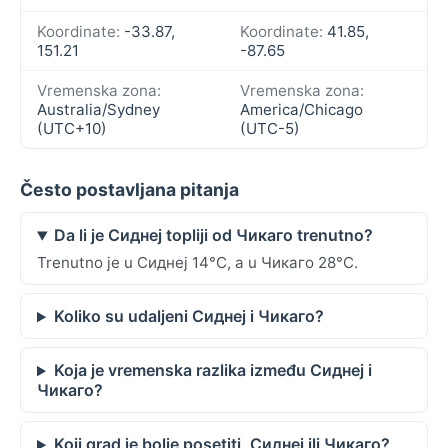
Koordinate:
-33.87,
Koordinate:
41.85,
151.21
-87.65
Vremenska zona:
Vremenska zona:
Australia/Sydney
America/Chicago
(UTC+10)
(UTC-5)
Često postavljana pitanja
Da li je Сиднеј topliji od Чикаго trenutno?
Trenutno je u Сиднеј 14°C, a u Чикаго 28°C.
Koliko su udaljeni Сиднеј i Чикаго?
Koja je vremenska razlika između Сиднеј i
Чикаго?
Koji grad je bolje posetiti, Сиднеј ili Чикаго?