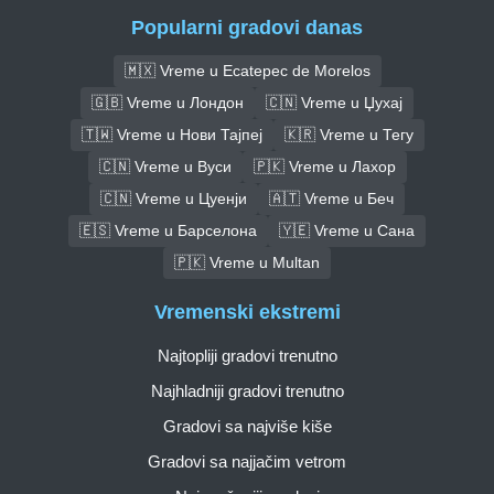
Popularni gradovi danas
🇲🇽 Vreme u Ecatepec de Morelos
🇬🇧 Vreme u Лондон
🇨🇳 Vreme u Џухај
🇹🇼 Vreme u Нови Тајпеј
🇰🇷 Vreme u Тегу
🇨🇳 Vreme u Вуси
🇵🇰 Vreme u Лахор
🇨🇳 Vreme u Цуенји
🇦🇹 Vreme u Беч
🇪🇸 Vreme u Барселона
🇾🇪 Vreme u Сана
🇵🇰 Vreme u Multan
Vremenski ekstremi
Najtopliji gradovi trenutno
Najhladniji gradovi trenutno
Gradovi sa najviše kiše
Gradovi sa najjačim vetrom