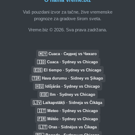
O nama Vreme.biz
Vaš pouzdani izvor za tačne, žive vremenske
prognoze za gradove širom sveta.
Vreme.biz © 2026. Sva prava zadržana.
🇲🇾
Cuaca · Сиднеј vs Чикаго
🇮🇩
Cuaca · Sydney vs Chicago
🇪🇸
El tiempo · Sydney vs Chicago
🇹🇷
Hava durumu · Sidney vs Şikago
🇭🇺
Időjárás · Sydney vs Chicago
🇪🇪
Ilm · Sydney vs Chicago
🇱🇻
Laikapstākļi · Sidneja vs Čikāga
🇮🇹
Meteo · Sydney vs Chicago
🇫🇷
Météo · Sydney vs Chicago
🇱🇹
Oras · Sidnėjus vs Čikaga