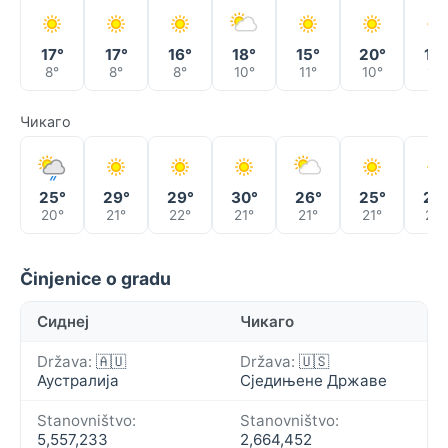
17°
17°
16°
18°
15°
20°
14°
8°
8°
8°
10°
11°
10°
11°
Чикаго
25°
29°
29°
30°
26°
25°
25
20°
21°
22°
21°
21°
21°
20°
Činjenice o gradu
Сиднеј
Чикаго
Država:
🇦🇺
Država:
🇺🇸
Аустралија
Сједињене Државе
Stanovništvo:
Stanovništvo:
5,557,233
2,664,452