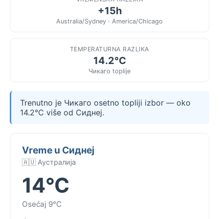
+15h
Australia/Sydney · America/Chicago
TEMPERATURNA RAZLIKA
14.2°C
Чикаго toplije
Trenutno je Чикаго osetno topliji izbor — oko
14.2°C više od Сиднеј.
Vreme u Сиднеј
🇦🇺 Аустралија
14°C
Osećaj 9°C