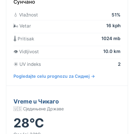
Сунчано
💧 Vlažnost
51%
16 kph
🌬️ Vetar
1024 mb
🌡️ Pritisak
10.0 km
👁️ Vidljivost
☀️ UV indeks
2
Pogledajte celu prognozu za Сиднеј →
Vreme u Чикаго
🇺🇸 Сједињене Државе
28°C