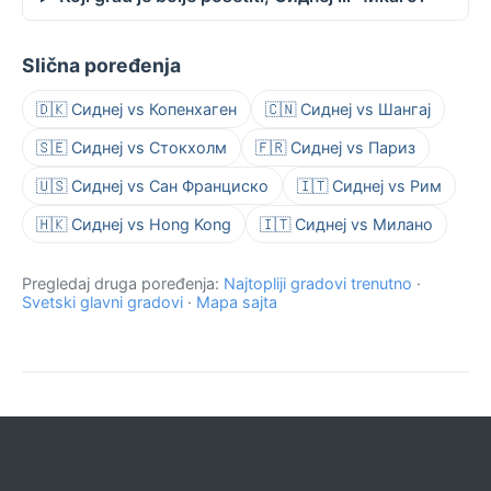
Slična poređenja
🇩🇰 Сиднеј vs Копенхаген
🇨🇳 Сиднеј vs Шангај
🇸🇪 Сиднеј vs Стокхолм
🇫🇷 Сиднеј vs Париз
🇺🇸 Сиднеј vs Сан Франциско
🇮🇹 Сиднеј vs Рим
🇭🇰 Сиднеј vs Hong Kong
🇮🇹 Сиднеј vs Милано
Pregledaj druga poređenja:
Najtopliji gradovi trenutno
·
Svetski glavni gradovi
·
Mapa sajta