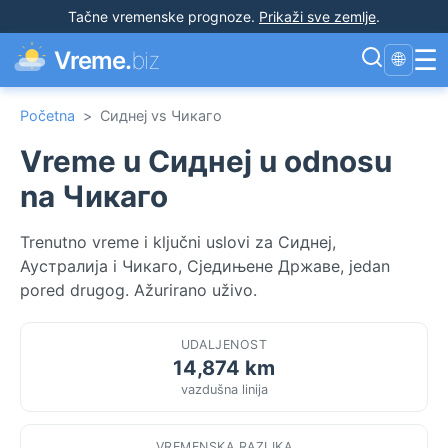
Tačne vremenske prognoze
.
Prikaži sve zemlje
.
☰
Vreme.
biz
🌐
Početna
>
Сиднеј vs Чикаго
Vreme u Сиднеј u odnosu
na Чикаго
Trenutno vreme i ključni uslovi za Сиднеј,
Аустралија i Чикаго, Сједињене Државе, jedan
pored drugog. Ažurirano uživo.
UDALJENOST
14,874 km
vazdušna linija
VREMENSKA RAZLIKA