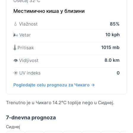
Osećaj 32°C
Местимично киша у близини
💧 Vlažnost
85%
10 kph
🌬️ Vetar
1015 mb
🌡️ Pritisak
8.0 km
👁️ Vidljivost
☀️ UV indeks
0
Pogledajte celu prognozu za Чикаго →
Trenutno je u Чикаго 14.2°C toplije nego u Сиднеј.
7-dnevna prognoza
Сиднеј