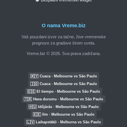
O nama Vreme.biz
Vaš pouzdani izvor za tačne, žive vremenske
prognoze za gradove širom sveta.
Vreme.biz © 2026. Sva prava zadržana.
🇲🇾
Cuaca · Melbourne vs São Paulo
🇮🇩
Cuaca · Melbourne vs São Paulo
🇪🇸
El tiempo · Melbourne vs São Paulo
🇹🇷
Hava durumu · Melbourne vs São Paulo
🇭🇺
Időjárás · Melbourne vs São Paulo
🇪🇪
Ilm · Melbourne vs São Paulo
🇱🇻
Laikapstākļi · Melburna vs São Paulo