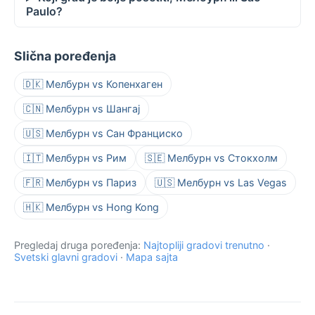
Paulo?
Slična poređenja
🇩🇰 Мелбурн vs Копенхаген
🇨🇳 Мелбурн vs Шангај
🇺🇸 Мелбурн vs Сан Франциско
🇮🇹 Мелбурн vs Рим
🇸🇪 Мелбурн vs Стокхолм
🇫🇷 Мелбурн vs Париз
🇺🇸 Мелбурн vs Las Vegas
🇭🇰 Мелбурн vs Hong Kong
Pregledaj druga poređenja:
Najtopliji gradovi trenutno
·
Svetski glavni gradovi
·
Mapa sajta