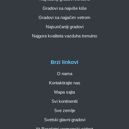
Gradovi sa najviše kiše
Gradovi sa najjačim vetrom
Najsunčaniji gradovi
Najgora kvaliteta vazduha trenutno
Brzi linkovi
O nama
Kontaktirajte nas
Mapa sajta
Svi kontinentii
Sve zemlje
Svetski glavni gradovi
🧩 Besplatni vremenski widget