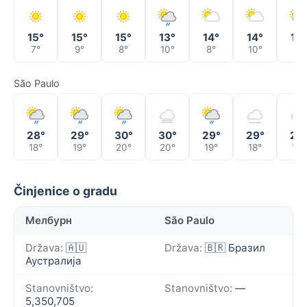
15°
15°
15°
13°
14°
14°
13°
7°
9°
8°
10°
8°
10°
6°
São Paulo
28°
29°
30°
30°
29°
29°
29
18°
19°
20°
20°
19°
18°
19°
Činjenice o gradu
Мелбурн
São Paulo
Država:
🇦🇺
Država:
🇧🇷 Бразил
Аустралија
Stanovništvo:
Stanovništvo:
—
5,350,705