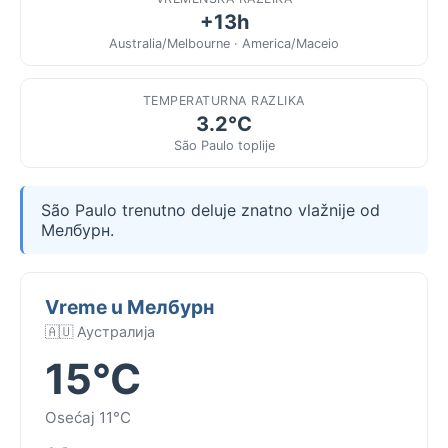
+13h
Australia/Melbourne · America/Maceio
TEMPERATURNA RAZLIKA
3.2°C
São Paulo toplije
São Paulo trenutno deluje znatno vlažnije od
Мелбурн.
Vreme u Мелбурн
🇦🇺 Аустралија
15°C
Osećaj 11°C