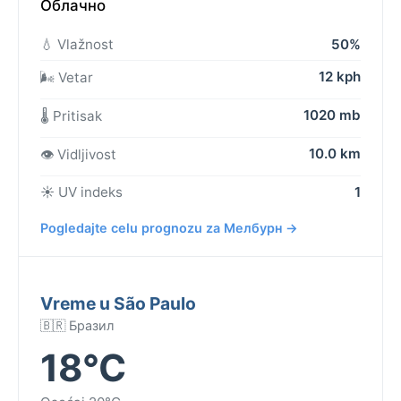
Облачно
💧 Vlažnost
50%
12 kph
🌬️ Vetar
1020 mb
🌡️ Pritisak
10.0 km
👁️ Vidljivost
☀️ UV indeks
1
Pogledajte celu prognozu za Мелбурн →
Vreme u São Paulo
🇧🇷 Бразил
18°C