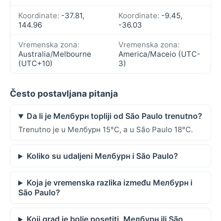
Koordinate:
-37.81,
Koordinate:
-9.45,
144.96
-36.03
Vremenska zona:
Vremenska zona:
Australia/Melbourne
America/Maceio (UTC-
(UTC+10)
3)
Često postavljana pitanja
Da li je Мелбурн topliji od São Paulo trenutno?
Trenutno je u Мелбурн 15°C, a u São Paulo 18°C.
Koliko su udaljeni Мелбурн i São Paulo?
Koja je vremenska razlika između Мелбурн i
São Paulo?
Koji grad je bolje posetiti, Мелбурн ili São