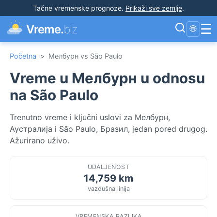
Tačne vremenske prognoze
.
Prikaži sve zemlje
.
☰
Vreme.
biz
🌐
Početna
>
Мелбурн vs São Paulo
Vreme u Мелбурн u odnosu
na São Paulo
Trenutno vreme i ključni uslovi za Мелбурн,
Аустралија i São Paulo, Бразил, jedan pored drugog.
Ažurirano uživo.
UDALJENOST
14,759 km
vazdušna linija
VREMENSKA RAZLIKA