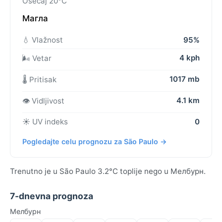
Osećaj 20°C
Магла
💧 Vlažnost
95%
4 kph
🌬️ Vetar
1017 mb
🌡️ Pritisak
4.1 km
👁️ Vidljivost
☀️ UV indeks
0
Pogledajte celu prognozu za São Paulo →
Trenutno je u São Paulo 3.2°C toplije nego u Мелбурн.
7-dnevna prognoza
Мелбурн