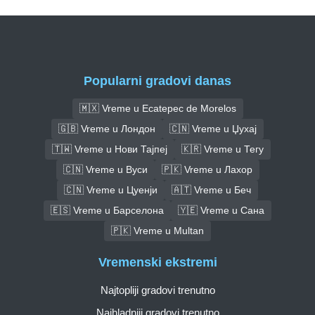
Popularni gradovi danas
🇲🇽 Vreme u Ecatepec de Morelos
🇬🇧 Vreme u Лондон
🇨🇳 Vreme u Џухај
🇹🇼 Vreme u Нови Тајпеј
🇰🇷 Vreme u Тегу
🇨🇳 Vreme u Вуси
🇵🇰 Vreme u Лахор
🇨🇳 Vreme u Цуенји
🇦🇹 Vreme u Беч
🇪🇸 Vreme u Барселона
🇾🇪 Vreme u Сана
🇵🇰 Vreme u Multan
Vremenski ekstremi
Najtopliji gradovi trenutno
Najhladniji gradovi trenutno