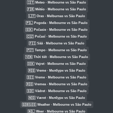
🇮🇹
Meteo · Melbourne vs São Paulo
🇫🇷
Météo · Melbourne vs São Paulo
🇱🇹
Oras · Melburnas vs São Paulo
🇵🇱
Pogoda · Melbourne vs São Paulo
🇸🇰
Počasie · Melbourne vs São Paulo
🇨🇿
Počasí · Melbourne vs São Paulo
🇫🇮
Sää · Melbourne vs São Paulo
🇵🇹
Tempo · Melbourne vs São Paulo
🇻🇳
Thời tiết · Melbourne vs São Paulo
🇩🇰
Vejret · Melbourne vs São Paulo
🇷🇸
Vreme · Мелбурн vs São Paulo
🇸🇮
Vreme · Melbourne vs São Paulo
🇷🇴
Vremea · Melbourne vs São Paulo
🇸🇪
Vädret · Melbourne vs São Paulo
🇳🇴
Været · Мелбурн vs São Paulo
🇬🇧🇺🇸
Weather · Melbourne vs São Paulo
🇳🇱
Weer · Melbourne vs São Paulo