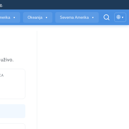
je
.
🌐
merika
Okeanija
Severna Amerika
▾
▼
▼
▼
 uživo.
KA