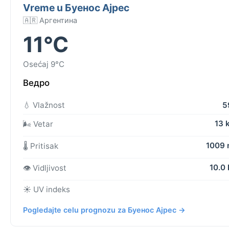
Vreme u Буенос Ајрес
🇦🇷 Аргентина
11°C
Osećaj 9°C
Ведро
💧 Vlažnost
5
13 
🌬️ Vetar
1009
🌡️ Pritisak
10.0
👁️ Vidljivost
☀️ UV indeks
Pogledajte celu prognozu za Буенос Ајрес →