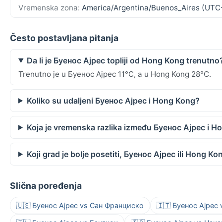
Vremenska zona:
America/Argentina/Buenos_Aires (UTC
Često postavljana pitanja
Da li je Буенос Ајрес topliji od Hong Kong trenutno
Trenutno je u Буенос Ајрес 11°C, a u Hong Kong 28°C.
Koliko su udaljeni Буенос Ајрес i Hong Kong?
Koja je vremenska razlika između Буенос Ајрес i 
Koji grad je bolje posetiti, Буенос Ајрес ili Hong Ko
Slična poređenja
🇺🇸 Буенос Ајрес vs Сан Франциско
🇮🇹 Буенос Ајрес