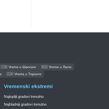
🇨🇳 Vreme u Шаосинг
🇳🇬 Vreme u Лагос
о
🇨🇦 Vreme u Торонто
Vremenski ekstremi
Najtopliji gradovi trenutno
Najhladniji gradovi trenutno