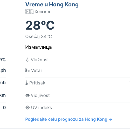
Vreme u Hong Kong
🇭🇰 Хонгконг
28°C
Osećaj 34°C
Изматлица
9%
💧 Vlažnost
kph
🌬️ Vetar
 mb
🌡️ Pritisak
 km
👁️ Vidljivost
0
☀️ UV indeks
Pogledajte celu prognozu za Hong Kong →