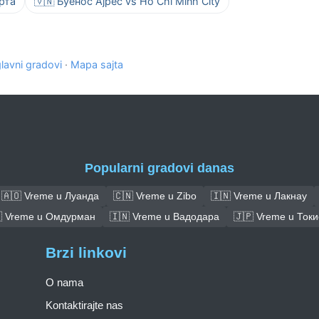
рта
🇻🇳 Буенос Ајрес vs Ho Chi Minh City
glavni gradovi
·
Mapa sajta
Popularni gradovi danas
🇦🇴 Vreme u Луанда
🇨🇳 Vreme u Zibo
🇮🇳 Vreme u Лакнау
 Vreme u Омдурман
🇮🇳 Vreme u Вадодара
🇯🇵 Vreme u Токи
Brzi linkovi
O nama
Kontaktirajte nas