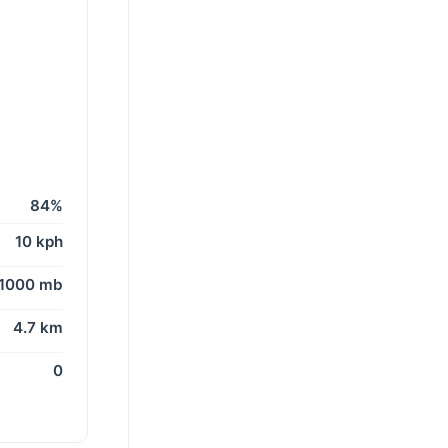
84%
10 kph
1000 mb
4.7 km
0