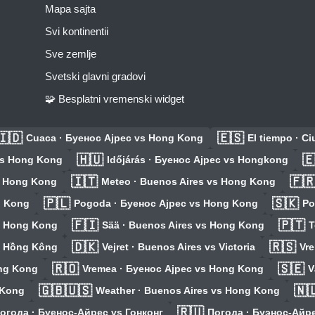
Mapa sajta
Svi kontinentii
Sve zemlje
Svetski glavni gradovi
🧩 Besplatni vremenski widget
🇮🇩
🇪🇸
Cuaca · Буенос Ајрес vs Hong Kong
El tiempo · 
🇭🇺

vs Hong Kong
Időjárás · Буенос Ајрес vs Hongkong
🇮🇹
🇫
vs Hong Kong
Meteo · Buenos Aires vs Hong Kong
🇵🇱
🇸🇰
g Kong
Pogoda · Буенос Ајрес vs Hong Kong
Po
🇫🇮
🇵🇹
s Hong Kong
Sää · Buenos Aires vs Hong Kong
T
🇩🇰
🇷🇸
vs Hồng Kông
Vejret · Buenos Aires vs Victoria
Vr
🇷🇴
🇸🇪
ong Kong
Vremea · Буенос Ајрес vs Hong Kong
V
🇬🇧🇺🇸
🇳
 Kong
Weather · Buenos Aires vs Hong Kong
🇷🇺
огода · Буенос-Айрес vs Гонконг
Погода · Буэнос-Айре