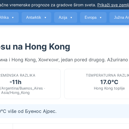
ačne vremenske prognoze
za gradove širom sveta
.
Prikaži sve zeml
Afrika
Antarktik
Azija
Evropa
Južna A
▼
▼
▼
▼
osu na Hong Kong
тина i Hong Kong, Хонгконг, jedan pored drugog. Ažurirano
REMENSKA RAZLIKA
TEMPERATURNA RAZLI
-11h
17.0°C
/Argentina/Buenos_Aires ·
Hong Kong toplije
Asia/Hong_Kong
.0°C više od Буенос Ајрес.