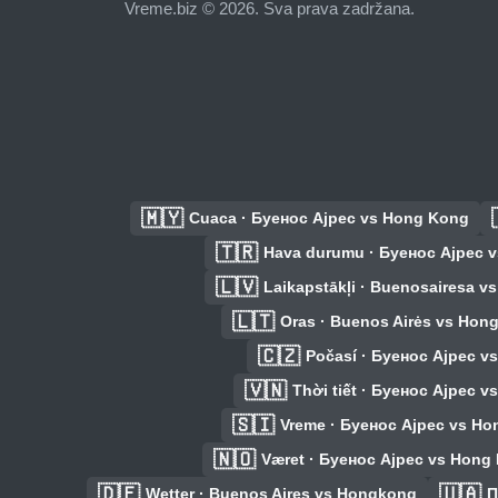
Vreme.biz © 2026. Sva prava zadržana.
🇲🇾
Cuaca · Буенос Ајрес vs Hong Kong
🇹🇷
Hava durumu · Буенос Ајрес 
🇱🇻
Laikapstākļi · Buenosairesa 
🇱🇹
Oras · Buenos Airės vs Hon
🇨🇿
Počasí · Буенос Ајрес v
🇻🇳
Thời tiết · Буенос Ајрес 
🇸🇮
Vreme · Буенос Ајрес vs H
🇳🇴
Været · Буенос Ајрес vs Hong
🇩🇪
🇺🇦
Wetter · Buenos Aires vs Hongkong
П