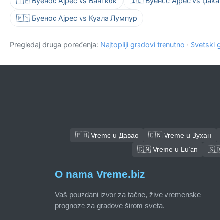
🇹🇭 Буенос Ајрес vs Бангкок
🇮🇩 Буенос Ајрес vs Џака
🇲🇾 Буенос Ајрес vs Куала Лумпур
Pregledaj druga poređenja:
Najtopliji gradovi trenutno
·
Svetski 
🇵🇭 Vreme u Давао
🇨🇳 Vreme u Вухан
🇨🇳 Vreme u Lu’an
🇸
O nama Vreme.biz
Vaš pouzdani izvor za tačne, žive vremenske
prognoze za gradove širom sveta.