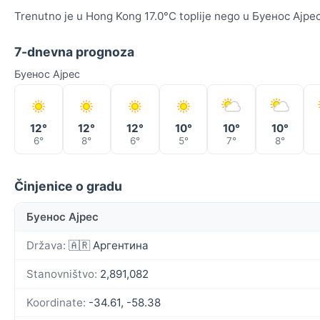
Trenutno je u Hong Kong 17.0°C toplije nego u Буенос Ајрес
7-dnevna prognoza
Буенос Ајрес
12°
12°
12°
10°
10°
10°
6°
8°
6°
5°
7°
8°
Činjenice o gradu
Буенос Ајрес
Država:
🇦🇷 Аргентина
Stanovništvo:
2,891,082
Koordinate:
-34.61, -58.38