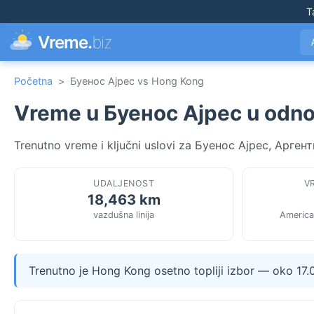
T
Vreme.
biz
Početna
>
Буенос Ајрес vs Hong Kong
Vreme u Буенос Ајрес u odn
Trenutno vreme i ključni uslovi za Буенос Ајрес, Арген
UDALJENOST
V
18,463 km
vazdušna linija
America
Trenutno je Hong Kong osetno topliji izbor — oko 17