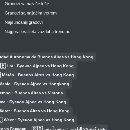
Gradovi sa najviše kiše
Gradovi sa najjačim vetrom
Najsunčaniji gradovi
Najgora kvaliteta vazduha trenutno
Ciudad Autónoma de Buenos Aires vs Hong Kong
🇪
Ilm · Буенос Ајрес vs Hong Kong

Météo · Buenos Aires vs Hong Kong
časie · Буенос Ајрес vs Hongkong
empo · Buenos Aires vs Victoria
eme · Буенос Ајрес vs Hong Kong
ädret · Buenos Aires vs Hong Kong

Weer · Буенос Ајрес vs Hong Kong
🇸🇦
с vs Гонконг
الطقس · بوينس آيرس vs هونغ كونغ