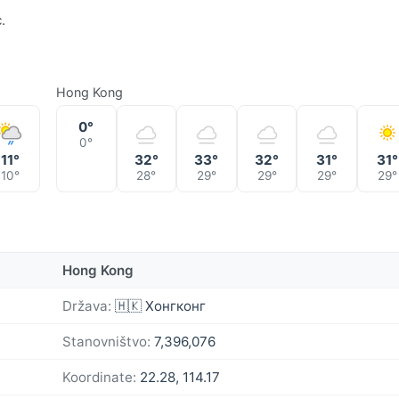
.
Hong Kong
0°
0°
11°
32°
33°
32°
31°
31°
10°
28°
29°
29°
29°
29°
Hong Kong
Država:
🇭🇰 Хонгконг
Stanovništvo:
7,396,076
Koordinate:
22.28, 114.17