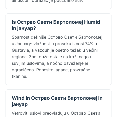
ali ukupni obrazac je pouzdano suv.
Is Острво Свети Бартоломеј Humid
In јануар?
Sparnost definiše Острво Свети Бартоломеј
u January: vlažnost u proseku iznosi 74% u
Gustavia, a vazduh je osetno težak u većini
regiona. Znoj duže ostaje na koži nego u
suvljim uslovima, a noćno osveženje je
ograničeno. Ponesite lagane, prozračne
tkanine.
Wind In Острво Свети Бартоломеј In
јануар
Vetroviti uslovi preovlađuju u Острво Свети