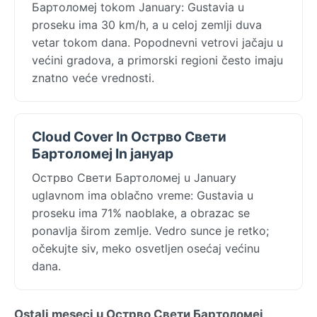
Бартоломеј tokom January: Gustavia u
proseku ima 30 km/h, a u celoj zemlji duva
vetar tokom dana. Popodnevni vetrovi jačaju u
većini gradova, a primorski regioni često imaju
znatno veće vrednosti.
Cloud Cover In Острво Свети
Бартоломеј In јануар
Острво Свети Бартоломеј u January
uglavnom ima oblačno vreme: Gustavia u
proseku ima 71% naoblake, a obrazac se
ponavlja širom zemlje. Vedro sunce je retko;
očekujte siv, meko osvetljen osećaj većinu
dana.
Ostali meseci u Острво Свети Бартоломеј