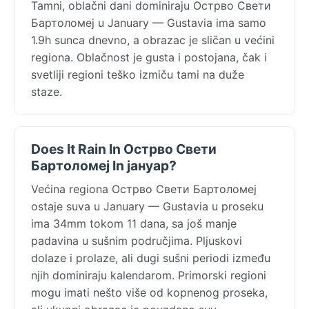
Tamni, oblačni dani dominiraju Острво Свети
Бартоломеј u January — Gustavia ima samo
1.9h sunca dnevno, a obrazac je sličan u većini
regiona. Oblačnost je gusta i postojana, čak i
svetliji regioni teško izmiču tami na duže
staze.
Does It Rain In Острво Свети
Бартоломеј In јануар?
Većina regiona Острво Свети Бартоломеј
ostaje suva u January — Gustavia u proseku
ima 34mm tokom 11 dana, sa još manje
padavina u sušnim područjima. Pljuskovi
dolaze i prolaze, ali dugi sušni periodi između
njih dominiraju kalendarom. Primorski regioni
mogu imati nešto više od kopnenog proseka,