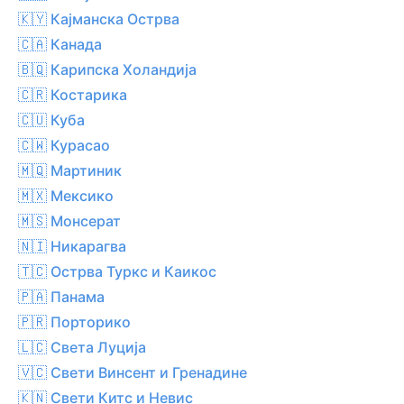
🇰🇾 Кајманска Острва
🇨🇦 Канада
🇧🇶 Карипска Холандија
🇨🇷 Костарика
🇨🇺 Куба
🇨🇼 Курасао
🇲🇶 Мартиник
🇲🇽 Мексико
🇲🇸 Монсерат
🇳🇮 Никарагва
🇹🇨 Острва Туркс и Каикос
🇵🇦 Панама
🇵🇷 Порторико
🇱🇨 Света Луција
🇻🇨 Свети Винсент и Гренадине
🇰🇳 Свети Китс и Невис