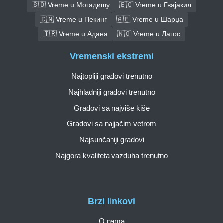
🇸🇴 Vreme u Могадишу
🇪🇨 Vreme u Гвајакил
🇨🇳 Vreme u Пекинг
🇦🇪 Vreme u Шарџа
🇹🇷 Vreme u Адана
🇳🇬 Vreme u Лагос
Vremenski ekstremi
Najtopliji gradovi trenutno
Najhladniji gradovi trenutno
Gradovi sa najviše kiše
Gradovi sa najjačim vetrom
Najsunčaniji gradovi
Najgora kvaliteta vazduha trenutno
Brzi linkovi
O nama