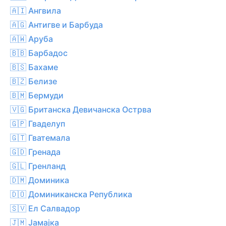
🇦🇮 Ангвила
🇦🇬 Антигве и Барбуда
🇦🇼 Аруба
🇧🇧 Барбадос
🇧🇸 Бахаме
🇧🇿 Белизе
🇧🇲 Бермуди
🇻🇬 Британска Девичанска Острва
🇬🇵 Гваделуп
🇬🇹 Гватемала
🇬🇩 Гренада
🇬🇱 Гренланд
🇩🇲 Доминика
🇩🇴 Доминиканска Република
🇸🇻 Ел Салвадор
🇯🇲 Јамајка