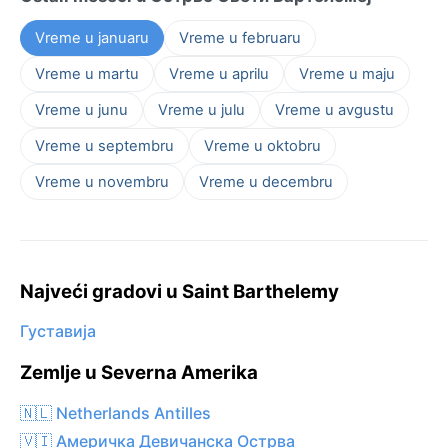
Vreme u januaru
Vreme u februaru
Vreme u martu
Vreme u aprilu
Vreme u maju
Vreme u junu
Vreme u julu
Vreme u avgustu
Vreme u septembru
Vreme u oktobru
Vreme u novembru
Vreme u decembru
Najveći gradovi u Saint Barthelemy
Густавија
Zemlje u Severna Amerika
🇳🇱 Netherlands Antilles
🇻🇮 Америчка Девичанска Острва