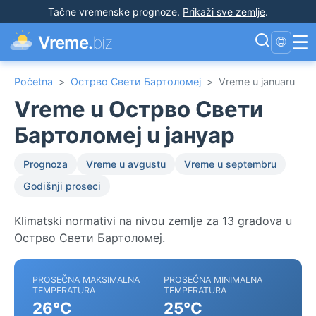
Tačne vremenske prognoze
.
Prikaži sve zemlje
.
☰
Vreme.
biz
🌐
Početna
>
Острво Свети Бартоломеј
>
Vreme u januaru
Vreme u Острво Свети
Бартоломеј u јануар
Prognoza
Vreme u avgustu
Vreme u septembru
Godišnji proseci
Klimatski normativi na nivou zemlje za 13 gradova u
Острво Свети Бартоломеј.
PROSEČNA MAKSIMALNA
PROSEČNA MINIMALNA
TEMPERATURA
TEMPERATURA
26°C
25°C