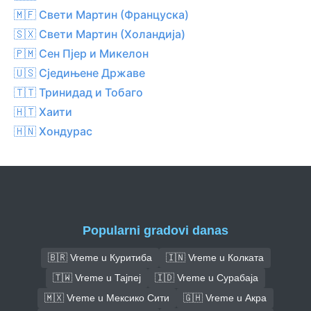
🇲🇫 Свети Мартин (Француска)
🇸🇽 Свети Мартин (Холандија)
🇵🇲 Сен Пјер и Микелон
🇺🇸 Сједињене Државе
🇹🇹 Тринидад и Тобаго
🇭🇹 Хаити
🇭🇳 Хондурас
Popularni gradovi danas
🇧🇷 Vreme u Куритиба
🇮🇳 Vreme u Колката
🇹🇼 Vreme u Тајпеј
🇮🇩 Vreme u Сурабаја
🇲🇽 Vreme u Мексико Сити
🇬🇭 Vreme u Акра