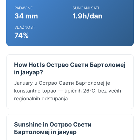
PADAVINE
SUNČANI SATI
34 mm
1.9h/dan
VLAŽNOST
74%
How Hot Is Острво Свети Бартоломеј
in јануар?
January u Острво Свети Бартоломеј je
konstantno topao — tipičnih 26°C, bez većih
regionalnih odstupanja.
Sunshine in Острво Свети
Бартоломеј in јануар