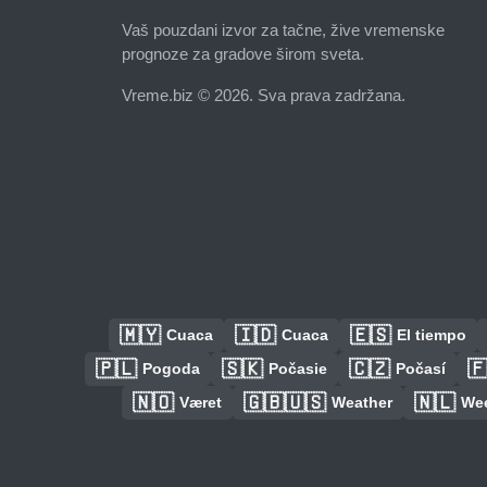
Vaš pouzdani izvor za tačne, žive vremenske
prognoze za gradove širom sveta.
Vreme.biz © 2026. Sva prava zadržana.
🇲🇾
🇮🇩
🇪🇸
Cuaca
Cuaca
El tiempo
🇵🇱
🇸🇰
🇨🇿

Pogoda
Počasie
Počasí
🇳🇴
🇬🇧🇺🇸
🇳🇱
Været
Weather
We