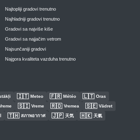
Najtopliji gradovi trenutno
Najhladniji gradovi trenutno
Gradovi sa najviše kiše
Gradovi sa najjačim vetrom
Najsunčaniji gradovi
Najgora kvaliteta vazduha trenutno
🇮🇹
🇫🇷
🇱🇹
tākļi
Meteo
Météo
Oras
🇸🇮
🇷🇴
🇸🇪
Vreme
Vreme
Vremea
Vädret
🇹🇭
🇯🇵
🇭🇰
ا
สภาพอากาศ
天気
天氣