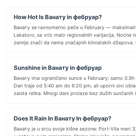
How Hot Is Ванату in фебруар?
Ванату se ravnomerno peče u February — maksimaln
Lakatoro, sa vrlo malo regionalnih varijacija. Noćne
zemlje znači da nema značajnih klimatskih džepova. 
Sunshine in Ванату in фебруар
Ванату ima ograničeno sunce u February: samo 0.9h d
Dan traje od 5:40 am do 6:20 pm, ali uporni sivi obla
zaista retka. Mnogi dani prolaze bez dužih sunčanih i
Does It Rain In Ванату In фебруар?
Ванату je u srcu svoje kišne sezone: Port-Vila mer