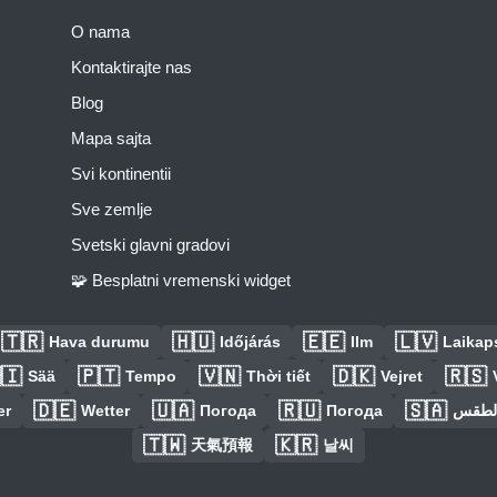
O nama
Kontaktirajte nas
Blog
Mapa sajta
Svi kontinentii
Sve zemlje
Svetski glavni gradovi
🧩 Besplatni vremenski widget
🇹🇷
🇭🇺
🇪🇪
🇱🇻
Hava durumu
Időjárás
Ilm
Laikaps
🇮
🇵🇹
🇻🇳
🇩🇰
🇷🇸
Sää
Tempo
Thời tiết
Vejret
🇩🇪
🇺🇦
🇷🇺
🇸🇦
er
Wetter
Погода
Погода
الطق
🇹🇼
🇰🇷
天氣預報
날씨