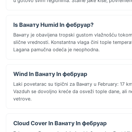
u gotovo svim regionima. Stalne jake kiše, povremene
Is Ванату Humid In фебруар?
Ванату je obavijena tropski gustom vlažnošću tokom 
slične vrednosti. Konstantna vlaga čini tople tempera
Lagana pamučna odeća je neophodna.
Wind In Ванату In фебруар
Laki povetarac su tipični za Ванату u February: 17 km
Vazduh se dovoljno kreće da osveži tople dane, ali 
vetrove.
Cloud Cover In Ванату In фебруар