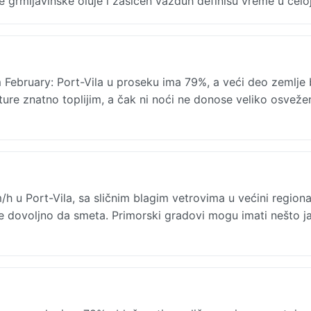
 grmljavinske oluje i zasićen vazduh definišu vreme u celoj
February: Port-Vila u proseku ima 79%, a veći deo zemlje 
ture znatno toplijim, a čak ni noći ne donose veliko osvežen
/h u Port-Vila, sa sličnim blagim vetrovima u većini regiona
ne dovoljno da smeta. Primorski gradovi mogu imati nešto j