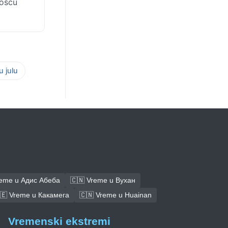
nošću
 julu
reme u Адис Абеба
🇨🇳 Vreme u Вухан
🇪 Vreme u Какамега
🇨🇳 Vreme u Huainan
Vremenski ekstremi