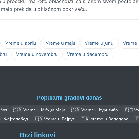
a u proseku ima 78% oblačnosti, sa sličnom sivom postoja
sa malo prekida u oblačnom pokrivaču.
Vreme u aprilu
Vreme u maju
Vreme u junu
Vreme u
bru
Vreme u novembru
Vreme u decembru
Popularni gradovi danas
абат
🇨🇩 Vreme u Мбуџи Маји
🇧🇷 Vreme u Куритиба
🇪🇹 V
 u Фејсалабад
🇱🇧 Vreme u Бејрут
🇮🇳 Vreme u Вадодара
🇰
Brzi linkovi