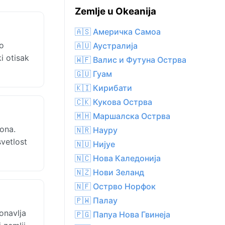
Zemlje u Okeanija
🇦🇸 Америчка Самоа
o
🇦🇺 Аустралија
i otisak
🇼🇫 Валис и Футуна Острва
🇬🇺 Гуам
🇰🇮 Кирибати
🇨🇰 Кукова Острва
🇲🇭 Маршалска Острва
ona.
🇳🇷 Науру
svetlost
🇳🇺 Нијуе
🇳🇨 Нова Каледонија
🇳🇿 Нови Зеланд
🇳🇫 Острво Норфок
🇵🇼 Палау
onavlja
🇵🇬 Папуа Нова Гвинеја