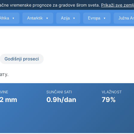
ačne vremenske prognoze
za gradove širom sveta
.
Prikaži sve zeml
Afrika
Antarktik
Azija
Evropa
Južna A
▼
▼
▼
▼
Godišnji proseci
ату.
VINE
SUNČANI SATI
VLAŽNOST
2 mm
0.9h/dan
79%