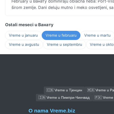
February u Ванату dominiraju oblačna neba: Port-Vil
širom zemlje. Dani deluju mutno i meko osvetljeni, 
Ostali meseci u Ванату
Vreme u januaru
Vreme u februaru
Vreme u martu
Vreme u avgustu
Vreme u septembru
Vreme u okto
🇨🇳 Vreme u Тјенцин
🇲🇦 Vreme u Р
🇮🇳 Vreme u Пимпри-Чинчвад
🇵🇰 Vreme
O nama Vreme.biz