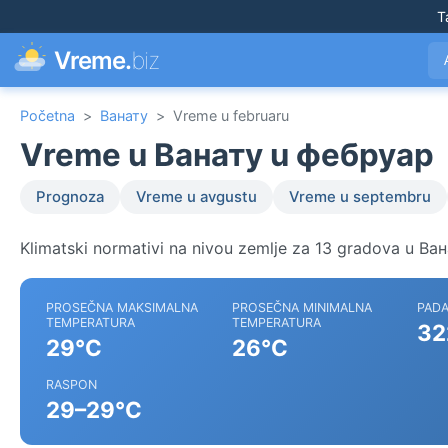
T
Vreme.
biz
Početna
>
Ванату
>
Vreme u februaru
Vreme u Ванату u фебруар
Prognoza
Vreme u avgustu
Vreme u septembru
Klimatski normativi na nivou zemlje za 13 gradova u Ван
PROSEČNA MAKSIMALNA
PROSEČNA MINIMALNA
PADA
TEMPERATURA
TEMPERATURA
32
29°C
26°C
RASPON
29–29°C