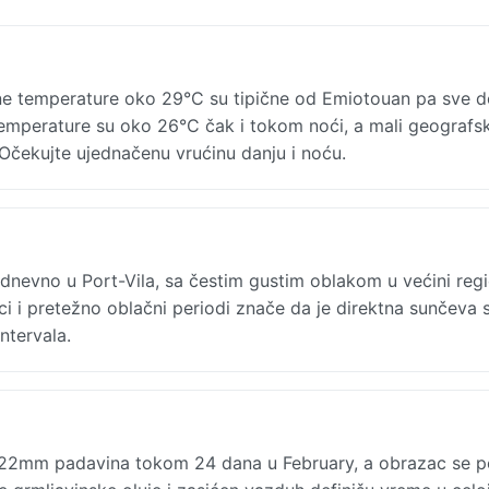
e temperature oko 29°C su tipične od Emiotouan pa sve d
 temperature su oko 26°C čak i tokom noći, a mali geografsk
Očekujte ujednačenu vrućinu danju i noću.
nevno u Port-Vila, sa čestim gustim oblakom u većini regi
ci i pretežno oblačni periodi znače da je direktna sunčeva 
ntervala.
i 322mm padavina tokom 24 dana u February, a obrazac se p