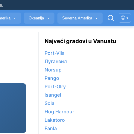
je
.
🌐
merika
Okeanija
Severna Amerika
▾
▼
▼
▼
Najveći gradovi u Vanuatu
Port-Vila
Луганвил
Norsup
Pango
Port-Olry
Isangel
Sola
Hog Harbour
Lakatoro
Fanla