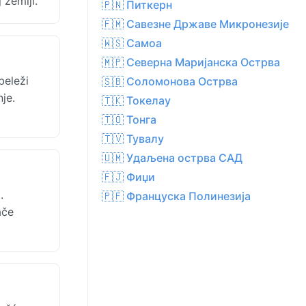
 zemlji.
🇵🇳 Питкерн
🇫🇲 Савезне Државе Микронезије
🇼🇸 Самоа
🇲🇵 Северна Маријанска Острва
beleži
🇸🇧 Соломонова Острва
je.
🇹🇰 Токелау
🇹🇴 Тонга
🇹🇻 Тувалу
🇺🇲 Удаљена острва САД
🇫🇯 Фиџи
.
🇵🇫 Француска Полинезија
ače