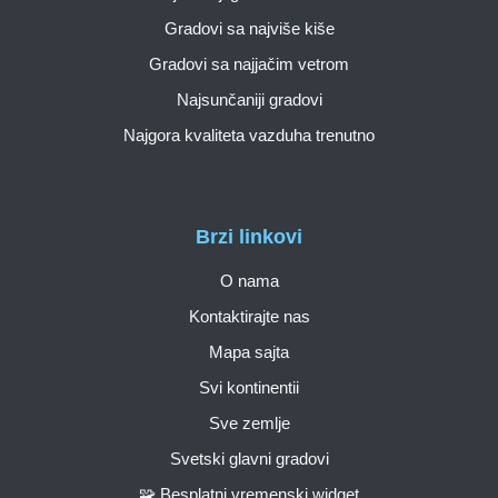
Gradovi sa najviše kiše
Gradovi sa najjačim vetrom
Najsunčaniji gradovi
Najgora kvaliteta vazduha trenutno
Brzi linkovi
O nama
Kontaktirajte nas
Mapa sajta
Svi kontinentii
Sve zemlje
Svetski glavni gradovi
🧩 Besplatni vremenski widget