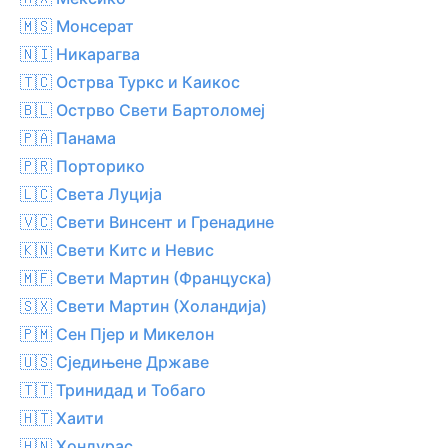
🇲🇸 Монсерат
🇳🇮 Никарагва
🇹🇨 Острва Туркс и Каикос
🇧🇱 Острво Свети Бартоломеј
🇵🇦 Панама
🇵🇷 Порторико
🇱🇨 Света Луција
🇻🇨 Свети Винсент и Гренадине
🇰🇳 Свети Китс и Невис
🇲🇫 Свети Мартин (Француска)
🇸🇽 Свети Мартин (Холандија)
🇵🇲 Сен Пјер и Микелон
🇺🇸 Сједињене Државе
🇹🇹 Тринидад и Тобаго
🇭🇹 Хаити
🇭🇳 Хондурас