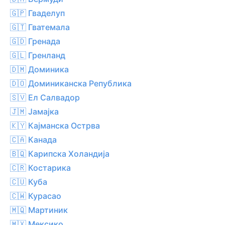
🇬🇵 Гваделуп
🇬🇹 Гватемала
🇬🇩 Гренада
🇬🇱 Гренланд
🇩🇲 Доминика
🇩🇴 Доминиканска Република
🇸🇻 Ел Салвадор
🇯🇲 Јамајка
🇰🇾 Кајманска Острва
🇨🇦 Канада
🇧🇶 Карипска Холандија
🇨🇷 Костарика
🇨🇺 Куба
🇨🇼 Курасао
🇲🇶 Мартиник
🇲🇽 Мексико