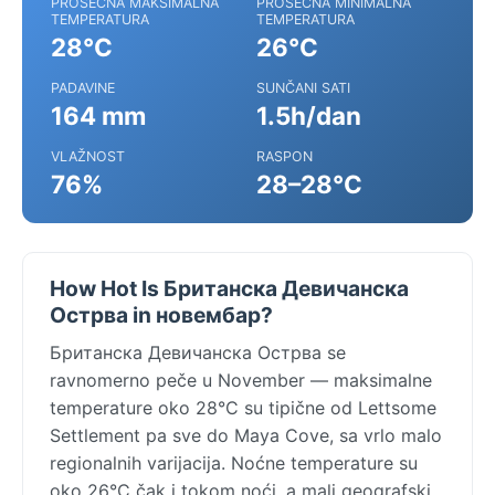
PROSEČNA MAKSIMALNA
PROSEČNA MINIMALNA
TEMPERATURA
TEMPERATURA
28°C
26°C
PADAVINE
SUNČANI SATI
164 mm
1.5h/dan
VLAŽNOST
RASPON
76%
28–28°C
How Hot Is Британска Девичанска
Острва in новембар?
Британска Девичанска Острва se
ravnomerno peče u November — maksimalne
temperature oko 28°C su tipične od Lettsome
Settlement pa sve do Maya Cove, sa vrlo malo
regionalnih varijacija. Noćne temperature su
oko 26°C čak i tokom noći, a mali geografski