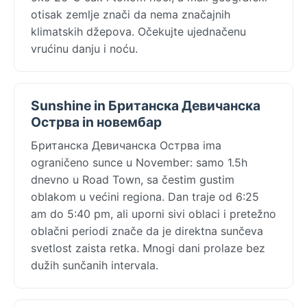
otisak zemlje znači da nema značajnih
klimatskih džepova. Očekujte ujednačenu
vrućinu danju i noću.
Sunshine in Британска Девичанска
Острва in новембар
Британска Девичанска Острва ima
ograničeno sunce u November: samo 1.5h
dnevno u Road Town, sa čestim gustim
oblakom u većini regiona. Dan traje od 6:25
am do 5:40 pm, ali uporni sivi oblaci i pretežno
oblačni periodi znače da je direktna sunčeva
svetlost zaista retka. Mnogi dani prolaze bez
dužih sunčanih intervala.