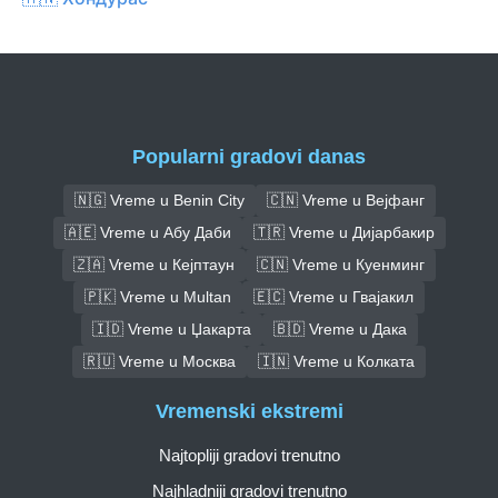
Popularni gradovi danas
🇳🇬 Vreme u Benin City
🇨🇳 Vreme u Вејфанг
🇦🇪 Vreme u Абу Даби
🇹🇷 Vreme u Дијарбакир
🇿🇦 Vreme u Кејптаун
🇨🇳 Vreme u Куенминг
🇵🇰 Vreme u Multan
🇪🇨 Vreme u Гвајакил
🇮🇩 Vreme u Џакарта
🇧🇩 Vreme u Дака
🇷🇺 Vreme u Москва
🇮🇳 Vreme u Колката
Vremenski ekstremi
Najtopliji gradovi trenutno
Najhladniji gradovi trenutno