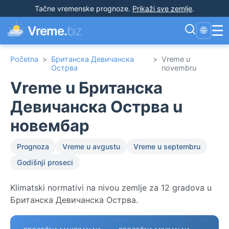
Tačne vremenske prognoze
.
Prikaži sve zemlje
.
☰
Vreme.
biz
🌐
Početna
>
Британска Девичанска
>
Vreme u
Острва
novembru
Vreme u Британска
Девичанска Острва u
новембар
Prognoza
Vreme u avgustu
Vreme u septembru
Godišnji proseci
Klimatski normativi na nivou zemlje za 12 gradova u
Британска Девичанска Острва.