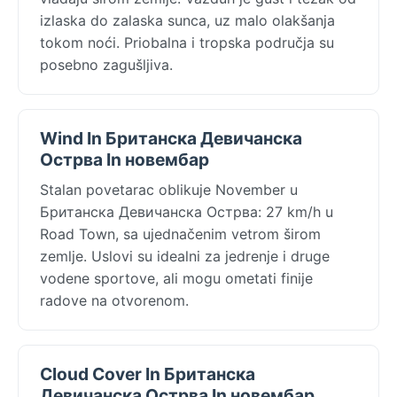
izlaska do zalaska sunca, uz malo olakšanja
tokom noći. Priobalna i tropska područja su
posebno zagušljiva.
Wind In Британска Девичанска
Острва In новембар
Stalan povetarac oblikuje November u
Британска Девичанска Острва: 27 km/h u
Road Town, sa ujednačenim vetrom širom
zemlje. Uslovi su idealni za jedrenje i druge
vodene sportove, ali mogu ometati finije
radove na otvorenom.
Cloud Cover In Британска
Девичанска Острва In новембар