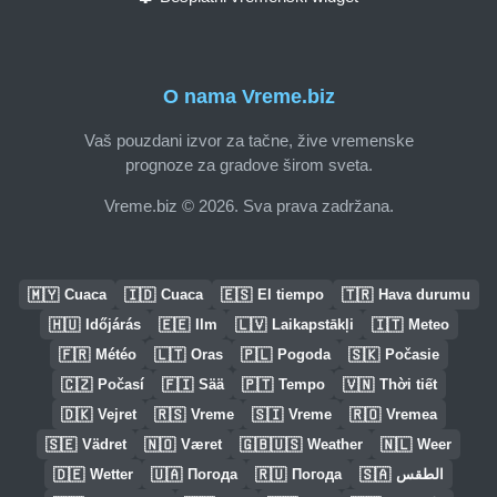
O nama Vreme.biz
Vaš pouzdani izvor za tačne, žive vremenske
prognoze za gradove širom sveta.
Vreme.biz © 2026. Sva prava zadržana.
🇲🇾
🇮🇩
🇪🇸
🇹🇷
Cuaca
Cuaca
El tiempo
Hava durumu
🇭🇺
🇪🇪
🇱🇻
🇮🇹
Időjárás
Ilm
Laikapstākļi
Meteo
🇫🇷
🇱🇹
🇵🇱
🇸🇰
Météo
Oras
Pogoda
Počasie
🇨🇿
🇫🇮
🇵🇹
🇻🇳
Počasí
Sää
Tempo
Thời tiết
🇩🇰
🇷🇸
🇸🇮
🇷🇴
Vejret
Vreme
Vreme
Vremea
🇸🇪
🇳🇴
🇬🇧🇺🇸
🇳🇱
Vädret
Været
Weather
Weer
🇩🇪
🇺🇦
🇷🇺
🇸🇦
Wetter
Погода
Погода
الطقس