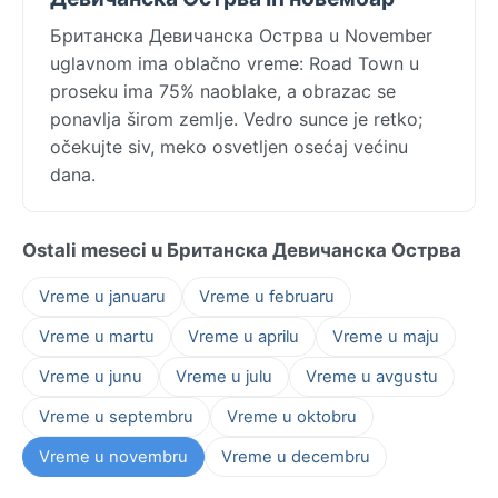
Британска Девичанска Острва u November
uglavnom ima oblačno vreme: Road Town u
proseku ima 75% naoblake, a obrazac se
ponavlja širom zemlje. Vedro sunce je retko;
očekujte siv, meko osvetljen osećaj većinu
dana.
Ostali meseci u Британска Девичанска Острва
Vreme u januaru
Vreme u februaru
Vreme u martu
Vreme u aprilu
Vreme u maju
Vreme u junu
Vreme u julu
Vreme u avgustu
Vreme u septembru
Vreme u oktobru
Vreme u novembru
Vreme u decembru