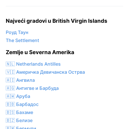
Najveći gradovi u British Virgin Islands
Роуд Таун
The Settlement
Zemlje u Severna Amerika
🇳🇱 Netherlands Antilles
🇻🇮 Америчка Девичанска Острва
🇦🇮 Ангвила
🇦🇬 Антигве и Барбуда
🇦🇼 Аруба
🇧🇧 Барбадос
🇧🇸 Бахаме
🇧🇿 Белизе
🇧🇲 Бермуди