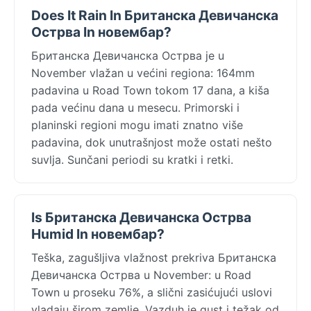
Does It Rain In Британска Девичанска
Острва In новембар?
Британска Девичанска Острва je u
November vlažan u većini regiona: 164mm
padavina u Road Town tokom 17 dana, a kiša
pada većinu dana u mesecu. Primorski i
planinski regioni mogu imati znatno više
padavina, dok unutrašnjost može ostati nešto
suvlja. Sunčani periodi su kratki i retki.
Is Британска Девичанска Острва
Humid In новембар?
Teška, zagušljiva vlažnost prekriva Британска
Девичанска Острва u November: u Road
Town u proseku 76%, a slični zasićujući uslovi
vladaju širom zemlje. Vazduh je gust i težak od