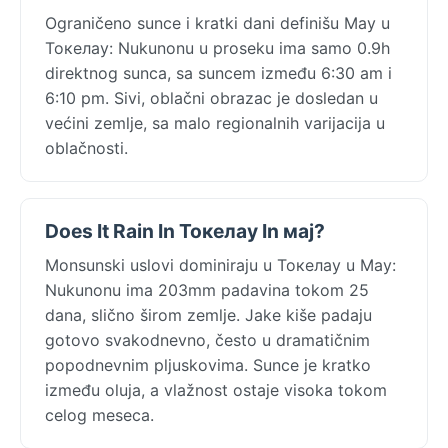
Ograničeno sunce i kratki dani definišu May u
Токелау: Nukunonu u proseku ima samo 0.9h
direktnog sunca, sa suncem između 6:30 am i
6:10 pm. Sivi, oblačni obrazac je dosledan u
većini zemlje, sa malo regionalnih varijacija u
oblačnosti.
Does It Rain In Токелау In мај?
Monsunski uslovi dominiraju u Токелау u May:
Nukunonu ima 203mm padavina tokom 25
dana, slično širom zemlje. Jake kiše padaju
gotovo svakodnevno, često u dramatičnim
popodnevnim pljuskovima. Sunce je kratko
između oluja, a vlažnost ostaje visoka tokom
celog meseca.