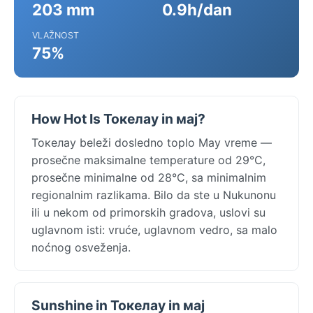
203 mm
0.9h/dan
VLAŽNOST
75%
How Hot Is Токелау in мај?
Токелау beleži dosledno toplo May vreme —
prosečne maksimalne temperature od 29°C,
prosečne minimalne od 28°C, sa minimalnim
regionalnim razlikama. Bilo da ste u Nukunonu
ili u nekom od primorskih gradova, uslovi su
uglavnom isti: vruće, uglavnom vedro, sa malo
noćnog osveženja.
Sunshine in Токелау in мај