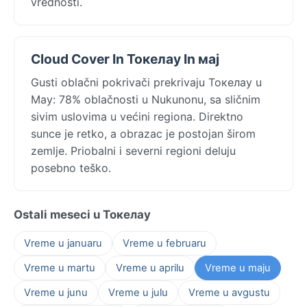
vrednosti.
Cloud Cover In Токелау In мај
Gusti oblačni pokrivači prekrivaju Токелау u
May: 78% oblačnosti u Nukunonu, sa sličnim
sivim uslovima u većini regiona. Direktno
sunce je retko, a obrazac je postojan širom
zemlje. Priobalni i severni regioni deluju
posebno teško.
Ostali meseci u Токелау
Vreme u januaru
Vreme u februaru
Vreme u martu
Vreme u aprilu
Vreme u maju
Vreme u junu
Vreme u julu
Vreme u avgustu