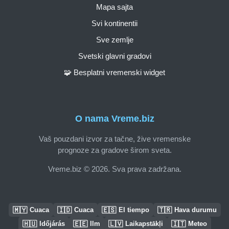
Mapa sajta
Svi kontinentii
Sve zemlje
Svetski glavni gradovi
🧩 Besplatni vremenski widget
O nama Vreme.biz
Vaš pouzdani izvor za tačne, žive vremenske
prognoze za gradove širom sveta.
Vreme.biz © 2026. Sva prava zadržana.
🇲🇾
🇮🇩
🇪🇸
🇹🇷
Cuaca
Cuaca
El tiempo
Hava durumu
🇭🇺
🇪🇪
🇱🇻
🇮🇹
Időjárás
Ilm
Laikapstākļi
Meteo