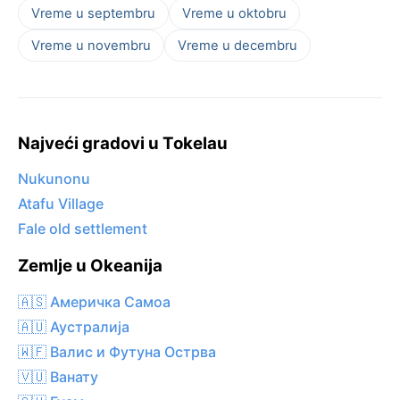
Vreme u septembru
Vreme u oktobru
Vreme u novembru
Vreme u decembru
Najveći gradovi u Tokelau
Nukunonu
Atafu Village
Fale old settlement
Zemlje u Okeanija
🇦🇸 Америчка Самоа
🇦🇺 Аустралија
🇼🇫 Валис и Футуна Острва
🇻🇺 Ванату