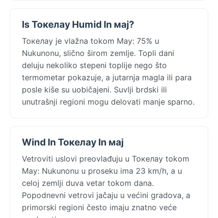
Is Токелау Humid In мај?
Токелау je vlažna tokom May: 75% u
Nukunonu, slično širom zemlje. Topli dani
deluju nekoliko stepeni toplije nego što
termometar pokazuje, a jutarnja magla ili para
posle kiše su uobičajeni. Suvlji brdski ili
unutrašnji regioni mogu delovati manje sparno.
Wind In Токелау In мај
Vetroviti uslovi preovlađuju u Токелау tokom
May: Nukunonu u proseku ima 23 km/h, a u
celoj zemlji duva vetar tokom dana.
Popodnevni vetrovi jačaju u većini gradova, a
primorski regioni često imaju znatno veće