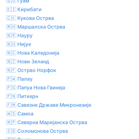
🇬🇺 Гуам
🇰🇮 Кирибати
🇨🇰 Кукова Острва
🇲🇭 Маршалска Острва
🇳🇷 Науру
🇳🇺 Нијуе
🇳🇨 Нова Каледонија
🇳🇿 Нови Зеланд
🇳🇫 Острво Норфок
🇵🇼 Палау
🇵🇬 Папуа Нова Гвинеја
🇵🇳 Питкерн
🇫🇲 Савезне Државе Микронезије
🇼🇸 Самоа
🇲🇵 Северна Маријанска Острва
🇸🇧 Соломонова Острва