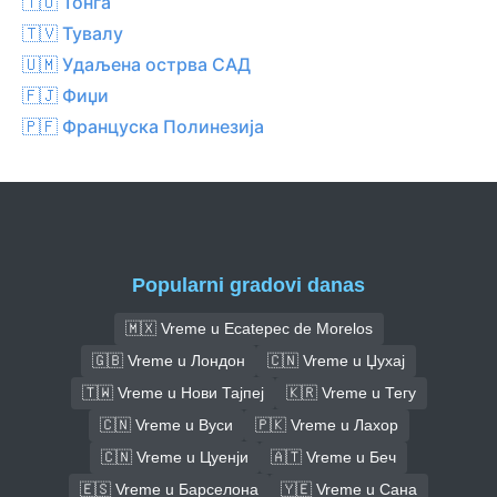
🇹🇴 Тонга
🇹🇻 Тувалу
🇺🇲 Удаљена острва САД
🇫🇯 Фиџи
🇵🇫 Француска Полинезија
Popularni gradovi danas
🇲🇽 Vreme u Ecatepec de Morelos
🇬🇧 Vreme u Лондон
🇨🇳 Vreme u Џухај
🇹🇼 Vreme u Нови Тајпеј
🇰🇷 Vreme u Тегу
🇨🇳 Vreme u Вуси
🇵🇰 Vreme u Лахор
🇨🇳 Vreme u Цуенји
🇦🇹 Vreme u Беч
🇪🇸 Vreme u Барселона
🇾🇪 Vreme u Сана