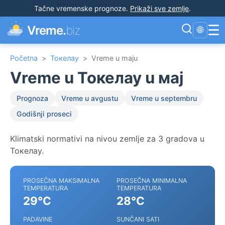
Tačne vremenske prognoze
.
Prikaži sve zemlje
.
☰
Vreme.
biz
🌐
Početna
>
Токелау
>
Vreme u maju
Vreme u Токелау u мај
Prognoza
Vreme u avgustu
Vreme u septembru
Godišnji proseci
Klimatski normativi na nivou zemlje za 3 gradova u
Токелау.
PROSEČNA MAKSIMALNA
PROSEČNA MINIMALNA
TEMPERATURA
TEMPERATURA
29°C
28°C
PADAVINE
SUNČANI SATI