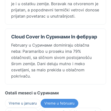
je i u ostatku zemlje. Boravak na otvorenom je
prijatan, a popodnevni termički vetrovi donose
prijatan povetarac u unutrašnjosti.
Cloud Cover In Суринами In фебруар
February u Суринами dominiraju oblačna
neba: Paramaribo u proseku ima 79%
oblačnosti, sa sličnom sivom postojanošću
širom zemlje. Dani deluju mutno i meko
osvetljeni, sa malo prekida u oblačnom
pokrivaču.
Ostali meseci u Суринами
Vreme u januaru
Vreme u februaru