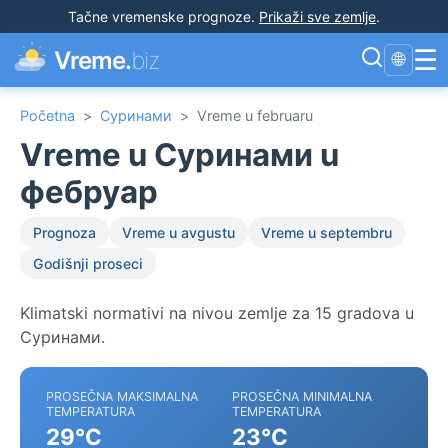
Tačne vremenske prognoze
.
Prikaži sve zemlje
.
☰
Vreme.
biz
🌐
Početna
>
Суринами
>
Vreme u februaru
Vreme u Суринами u
фебруар
Prognoza
Vreme u avgustu
Vreme u septembru
Godišnji proseci
Klimatski normativi na nivou zemlje za 15 gradova u
Суринами.
PROSEČNA MAKSIMALNA
PROSEČNA MINIMALNA
TEMPERATURA
TEMPERATURA
29°C
23°C