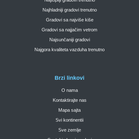
Najhladniji gradovi trenutno
Gradovi sa najviše kiše
Gradovi sa najjačim vetrom
Najsunčaniji gradovi
Najgora kvaliteta vazduha trenutno
Brzi linkovi
O nama
Kontaktirajte nas
Mapa sajta
Svi kontinentii
Sve zemlje