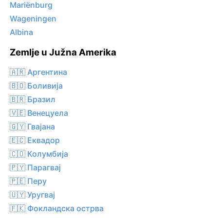
Mariënburg
Wageningen
Albina
Zemlje u Južna Amerika
🇦🇷 Аргентина
🇧🇴 Боливија
🇧🇷 Бразил
🇻🇪 Венецуела
🇬🇾 Гвајана
🇪🇨 Еквадор
🇨🇴 Колумбија
🇵🇾 Парагвај
🇵🇪 Перу
🇺🇾 Уругвај
🇫🇰 Фокландска острва