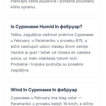
Planirajte česte pljuskove i ponesite pouzdanu
kišnu opremu.
Is Суринами Humid In фебруар?
Teška, zagušljiva vlažnost prekriva Суринами
u February: u Paramaribo u proseku 81%, a
slični zasićujući uslovi vladaju širom zemlje.
Vazduh je gust i težak od izlaska do zalaska
sunca, uz malo olakšanja tokom noći.
Priobalna i tropska područja su posebno
zagušljiva.
Wind In Суринами In фебруар
Суринами u February ima blag vetar —
Paramaribo u proseku beleži 16 km/h, a slično