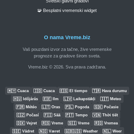
Svetski glavni gradovi
🧩 Besplatni vremenski widget
O nama Vreme.biz
Vaš pouzdani izvor za tačne, žive vremenske
prognoze za gradove širom sveta.
Vreme.biz © 2026. Sva prava zadržana.
🇲🇾
🇮🇩
🇪🇸
🇹🇷
Cuaca
Cuaca
El tiempo
Hava durumu
🇭🇺
🇪🇪
🇱🇻
🇮🇹
Időjárás
Ilm
Laikapstākļi
Meteo
🇫🇷
🇱🇹
🇵🇱
🇸🇰
Météo
Oras
Pogoda
Počasie
🇨🇿
🇫🇮
🇵🇹
🇻🇳
Počasí
Sää
Tempo
Thời tiết
🇩🇰
🇷🇸
🇸🇮
🇷🇴
Vejret
Vreme
Vreme
Vremea
🇸🇪
🇳🇴
🇬🇧🇺🇸
🇳🇱
Vädret
Været
Weather
Weer