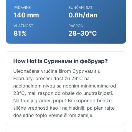
PADAVINE
SUNČANI SATI
140 mm
0.8h/dan
VLAŽNOST
RASPON
81%
28–30°C
How Hot Is Суринами in фебруар?
Ujednačena vrućina širom Суринами u
February: proseci dostižu 29°C na
nacionalnom nivou sa noćnim minimumima od
23°C, mali raspon od obale do unutrašnjosti.
Najtopliji gradovi poput Brokopondo beleže
slične vrednosti kao i najhladniji, pa planirajte
dosledno toplo vreme širom zemlje.