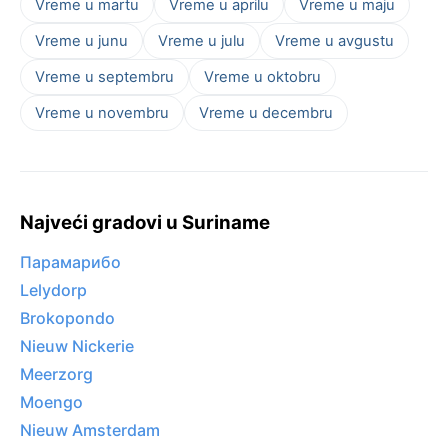
Vreme u martu
Vreme u aprilu
Vreme u maju
Vreme u junu
Vreme u julu
Vreme u avgustu
Vreme u septembru
Vreme u oktobru
Vreme u novembru
Vreme u decembru
Najveći gradovi u Suriname
Парамарибо
Lelydorp
Brokopondo
Nieuw Nickerie
Meerzorg
Moengo
Nieuw Amsterdam