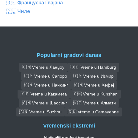
🇬🇫 Француска Гвајана
🇨🇱 Чиле
Popularni gradovi danas
🇨🇳 Vreme u Ланџоу
🇩🇪 Vreme u Hamburg
🇯🇵 Vreme u Сапоро
🇹🇷 Vreme u Измир
🇨🇳 Vreme u Нанкинг
🇨🇳 Vreme u Хефеј
🇰🇪 Vreme u Какамега
🇨🇳 Vreme u Kunshan
🇨🇳 Vreme u Шаосинг
🇰🇿 Vreme u Алмати
🇨🇳 Vreme u Suzhou
🇬🇳 Vreme u Camayenne
Vremenski ekstremi
Najtopliji gradovi trenutno