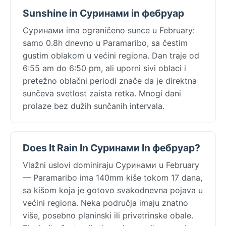
Sunshine in Суринами in фебруар
Суринами ima ograničeno sunce u February:
samo 0.8h dnevno u Paramaribo, sa čestim
gustim oblakom u većini regiona. Dan traje od
6:55 am do 6:50 pm, ali uporni sivi oblaci i
pretežno oblačni periodi znače da je direktna
sunčeva svetlost zaista retka. Mnogi dani
prolaze bez dužih sunčanih intervala.
Does It Rain In Суринами In фебруар?
Vlažni uslovi dominiraju Суринами u February
— Paramaribo ima 140mm kiše tokom 17 dana,
sa kišom koja je gotovo svakodnevna pojava u
većini regiona. Neka područja imaju znatno
više, posebno planinski ili privetrinske obale.