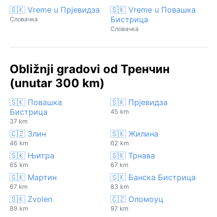
🇸🇰 Vreme u Прјевидза
🇸🇰 Vreme u Повашка
Бистрица
Словачка
Словачка
Obližnji gradovi od Тренчин
(unutar 300 km)
🇸🇰 Повашка
🇸🇰 Прјевидза
Бистрица
45 km
37 km
🇨🇿 Злин
🇸🇰 Жилина
46 km
62 km
🇸🇰 Њитра
🇸🇰 Трнава
65 km
67 km
🇸🇰 Мартин
🇸🇰 Банска Бистрица
67 km
83 km
🇸🇰 Zvolen
🇨🇿 Оломоуц
89 km
97 km