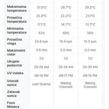
Maksimalna
37.3°C
28.7°C
29.2°C
temperatura
25.8°C
22.2°C
21.1°C
Prosečna
temperatura
17.1°C
16.7°C
13.7°C
Minimalna
temperatura
52%
69%
56%
Prosečna
24.8 kph
19.4 kph
15.5 kph
vlaga
4.6 mm
0.0 mm
0.0 mm
Maksimalni
vetar
7.0
7.0
7.0
Ukupne
padavine
05:28 AM
05:29 AM
05:30 AM
0
UV indeks
08:19 PM
08:17 PM
08:16 PM
Izlazak
Waning
Waning
Last Quarter
sunca
Crescent
Crescent
Zalazak
sunca
Faza
Meseca