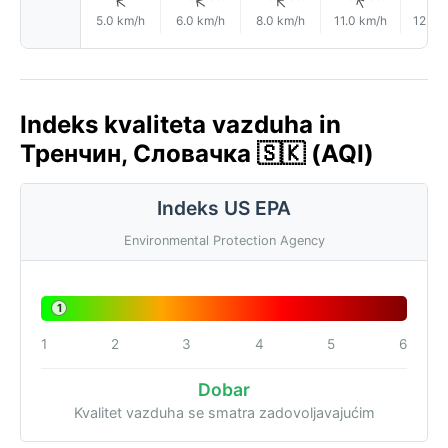
↑
↑
↑
↑
5.0 km/h
6.0 km/h
8.0 km/h
11.0 km/h
12.0 
Indeks kvaliteta vazduha in
Тренчин, Словачка 🇸🇰 (AQI)
Indeks US EPA
Environmental Protection Agency
1
1
2
3
4
5
6
Dobar
Kvalitet vazduha se smatra zadovoljavajućim