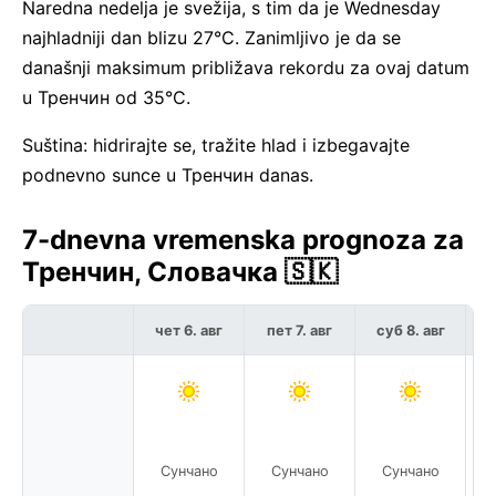
Naredna nedelja je svežija, s tim da je Wednesday
najhladniji dan blizu 27°C. Zanimljivo je da se
današnji maksimum približava rekordu za ovaj datum
u Тренчин od 35°C.
Suština: hidrirajte se, tražite hlad i izbegavajte
podnevno sunce u Тренчин danas.
7-dnevna vremenska prognoza za
Тренчин, Словачка 🇸🇰
чет 6. авг
пет 7. авг
суб 8. авг
н
Сунчано
Сунчано
Сунчано