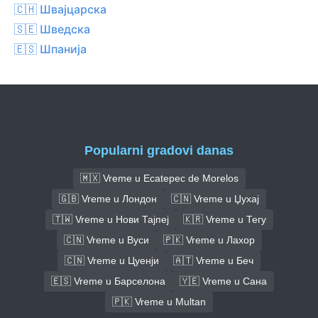
🇨🇭 Швајцарска
🇸🇪 Шведска
🇪🇸 Шпанија
Popularni gradovi danas
🇲🇽 Vreme u Ecatepec de Morelos
🇬🇧 Vreme u Лондон
🇨🇳 Vreme u Џухај
🇹🇼 Vreme u Нови Тајпеј
🇰🇷 Vreme u Тегу
🇨🇳 Vreme u Вуси
🇵🇰 Vreme u Лахор
🇨🇳 Vreme u Цуенји
🇦🇹 Vreme u Беч
🇪🇸 Vreme u Барселона
🇾🇪 Vreme u Сана
🇵🇰 Vreme u Multan