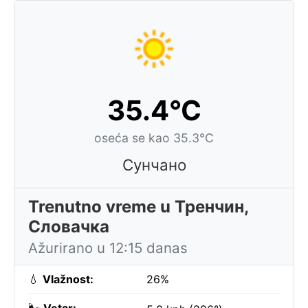
35.4°C
oseća se kao 35.3°C
Сунчано
Trenutno vreme u Тренчин,
Словачка
Ažurirano u 12:15 danas
💧
Vlažnost:
26%