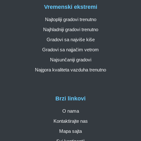
Vremenski ekstremi
Najtopliji gradovi trenutno
Najhladniji gradovi trenutno
Gradovi sa najviše kiše
Gradovi sa najjačim vetrom
Najsunčaniji gradovi
Najgora kvaliteta vazduha trenutno
Brzi linkovi
O nama
Kontaktirajte nas
Mapa sajta