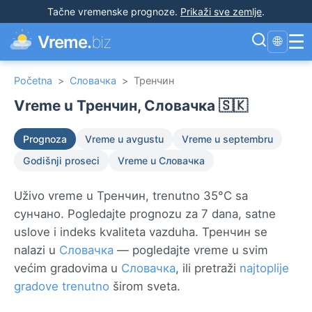
Tačne vremenske prognoze
.
Prikaži sve zemlje
.
☰
Vreme.
biz
🌐
Početna
>
Словачка
>
Тренчин
Vreme u Тренчин, Словачка 🇸🇰
Prognoza
Vreme u avgustu
Vreme u septembru
Godišnji proseci
Vreme u Словачка
Uživo vreme u Тренчин, trenutno 35°C sa
сунчано. Pogledajte prognozu za 7 dana, satne
uslove i indeks kvaliteta vazduha. Тренчин se
nalazi u
Словачка
— pogledajte vreme u svim
većim gradovima u
Словачка
, ili pretraži
najtoplije
gradove trenutno
širom sveta.