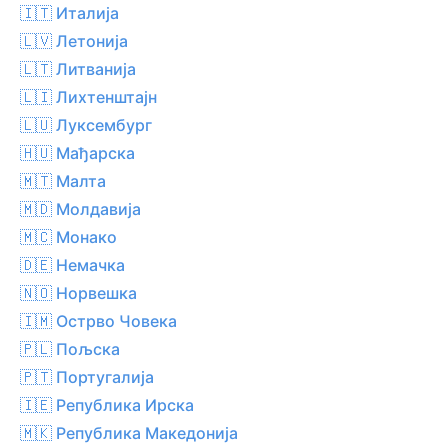
🇮🇹 Италија
🇱🇻 Летонија
🇱🇹 Литванија
🇱🇮 Лихтенштајн
🇱🇺 Луксембург
🇭🇺 Мађарска
🇲🇹 Малта
🇲🇩 Молдавија
🇲🇨 Монако
🇩🇪 Немачка
🇳🇴 Норвешка
🇮🇲 Острво Човека
🇵🇱 Пољска
🇵🇹 Португалија
🇮🇪 Република Ирска
🇲🇰 Република Македонија