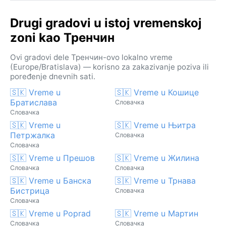
Drugi gradovi u istoj vremenskoj
zoni kao Тренчин
Ovi gradovi dele Тренчин-ovo lokalno vreme
(Europe/Bratislava) — korisno za zakazivanje poziva ili
poređenje dnevnih sati.
🇸🇰 Vreme u
🇸🇰 Vreme u Кошице
Братислава
Словачка
Словачка
🇸🇰 Vreme u
🇸🇰 Vreme u Њитра
Петржалка
Словачка
Словачка
🇸🇰 Vreme u Прешов
🇸🇰 Vreme u Жилина
Словачка
Словачка
🇸🇰 Vreme u Банска
🇸🇰 Vreme u Трнава
Бистрица
Словачка
Словачка
🇸🇰 Vreme u Poprad
🇸🇰 Vreme u Мартин
Словачка
Словачка