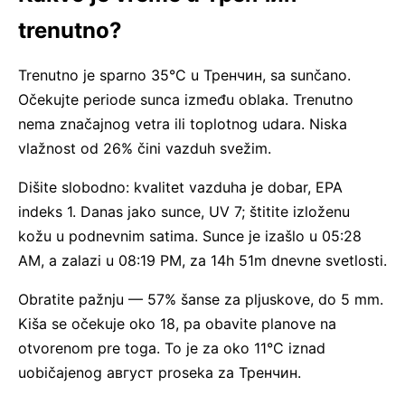
trenutno?
Trenutno je sparno 35°C u Тренчин, sa sunčano.
Očekujte periode sunca između oblaka. Trenutno
nema značajnog vetra ili toplotnog udara. Niska
vlažnost od 26% čini vazduh svežim.
Dišite slobodno: kvalitet vazduha je dobar, EPA
indeks 1. Danas jako sunce, UV 7; štitite izloženu
kožu u podnevnim satima. Sunce je izašlo u 05:28
AM, a zalazi u 08:19 PM, za 14h 51m dnevne svetlosti.
Obratite pažnju — 57% šanse za pljuskove, do 5 mm.
Kiša se očekuje oko 18, pa obavite planove na
otvorenom pre toga. To je za oko 11°C iznad
uobičajenog август proseka za Тренчин.