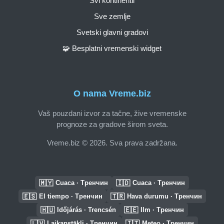
Svi kontinentii
Sve zemlje
Svetski glavni gradovi
🧩 Besplatni vremenski widget
O nama Vreme.biz
Vaš pouzdani izvor za tačne, žive vremenske
prognoze za gradove širom sveta.
Vreme.biz © 2026. Sva prava zadržana.
🇲🇾
🇮🇩
Cuaca · Тренчин
Cuaca · Тренчин
🇪🇸
🇹🇷
El tiempo · Тренчин
Hava durumu · Тренчин
🇭🇺
🇪🇪
Időjárás · Trencsén
Ilm · Тренчин
🇱🇻
🇮🇹
Laikapstākļi · Тренчин
Meteo · Тренчин