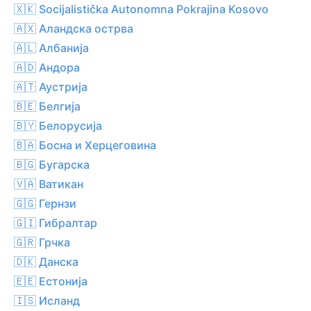
🇽🇰 Socijalistička Autonomna Pokrajina Kosovo
🇦🇽 Аландска острва
🇦🇱 Албанија
🇦🇩 Андора
🇦🇹 Аустрија
🇧🇪 Белгија
🇧🇾 Белорусија
🇧🇦 Босна и Херцеговина
🇧🇬 Бугарска
🇻🇦 Ватикан
🇬🇬 Гернзи
🇬🇮 Гибралтар
🇬🇷 Грчка
🇩🇰 Данска
🇪🇪 Естонија
🇮🇸 Исланд