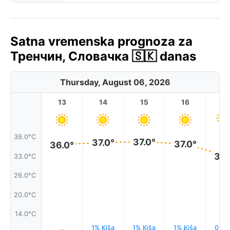
Satna vremenska prognoza za
Тренчин, Словачка 🇸🇰 danas
Thursday, August 06, 2026
13
14
15
16
17
39.0°C
37.0°
37.0°
37.0°
36.0°
33.
33.0°C
26.0°C
20.0°C
14.0°C
1% Kiša
1% Kiša
1% Kiša
0.0