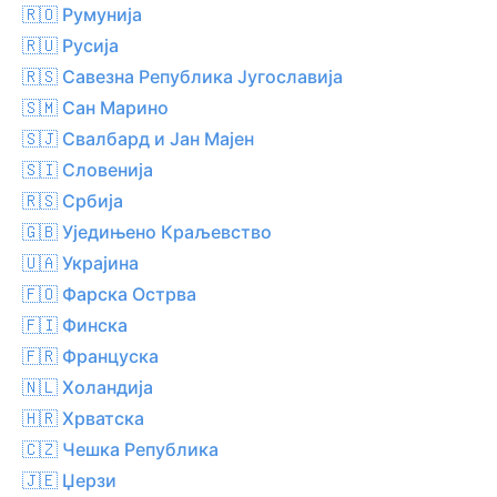
🇷🇴 Румунија
🇷🇺 Русија
🇷🇸 Савезна Република Југославија
🇸🇲 Сан Марино
🇸🇯 Свалбард и Јан Мајен
🇸🇮 Словенија
🇷🇸 Србија
🇬🇧 Уједињено Краљевство
🇺🇦 Украјина
🇫🇴 Фарска Острва
🇫🇮 Финска
🇫🇷 Француска
🇳🇱 Холандија
🇭🇷 Хрватска
🇨🇿 Чешка Република
🇯🇪 Џерзи