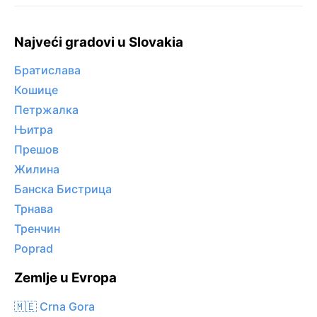
Najveći gradovi u Slovakia
Братислава
Кошице
Петржалка
Њитра
Прешов
Жилина
Банска Бистрица
Трнава
Тренчин
Poprad
Zemlje u Evropa
🇲🇪 Crna Gora