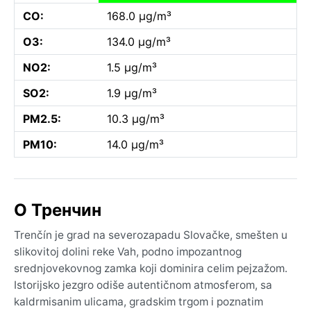
CO:
168.0 µg/m³
O3:
134.0 µg/m³
NO2:
1.5 µg/m³
SO2:
1.9 µg/m³
PM2.5:
10.3 µg/m³
PM10:
14.0 µg/m³
O Тренчин
Trenčín je grad na severozapadu Slovačke, smešten u
slikovitoj dolini reke Vah, podno impozantnog
srednjovekovnog zamka koji dominira celim pejzažom.
Istorijsko jezgro odiše autentičnom atmosferom, sa
kaldrmisanim ulicama, gradskim trgom i poznatim