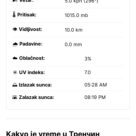
🌬️
Vetar:
5.0 kph (296°)
🌡️
Pritisak:
1015.0 mb
👁️
Vidljivost:
10.0 km
🌧️
Padavine:
0.0 mm
☁️
Oblačnost:
3%
☀️
UV indeks:
7.0
🌅
Izlazak sunca:
05:28 AM
🌇
Zalazak sunca:
08:19 PM
Kakvo je vreme u Тренчин