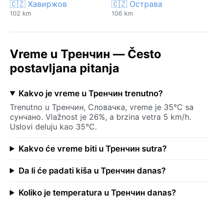
🇨🇿 Хавиржов
🇨🇿 Острава
102 km
106 km
Vreme u Тренчин — Često
postavljana pitanja
Kakvo je vreme u Тренчин trenutno?
Trenutno u Тренчин, Словачка, vreme je 35°C sa
сунчано. Vlažnost je 26%, a brzina vetra 5 km/h.
Uslovi deluju kao 35°C.
Kakvo će vreme biti u Тренчин sutra?
Da li će padati kiša u Тренчин danas?
Koliko je temperatura u Тренчин danas?