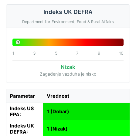
Indeks UK DEFRA
Department for Environment, Food & Rural Affairs
1
1
3
5
7
9
10
Nizak
Zagađenje vazduha je nisko
Parametar
Vrednost
Indeks US
1 (Dobar)
EPA:
Indeks UK
1 (Nizak)
DEFRA: