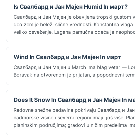
Is Свалбард и Јан Мајен Humid In март?
Свалбард и Јан Мајен je obavijena tropski gustom 
deo zemlje beleži slične vrednosti. Konstantna vlaga 
veliko osveženje. Lagana pamučna odeća je neopho
Wind In Свалбард и Јан Мајен In март
Свалбард и Јан Мајен u March ima blag vetar — Longy
Boravak na otvorenom je prijatan, a popodnevni termi
Does It Snow In Свалбард и Јан Мајен In м
Redovne snežne padavine pokrivaju Свалбард и Јан 
nadmorske visine i severni regioni imaju još više. Pl
planinskim područjima; gradovi u nižim predelima ima