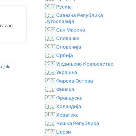
🇷🇺 Русија
🇷🇸 Савезна Република
Југославија
brazac
🇸🇲 Сан Марино
🇸🇰 Словачка
🇸🇮 Словенија
🇷🇸 Србија
🇬🇧 Уједињено Краљевство
 julu
🇺🇦 Украјина
🇫🇴 Фарска Острва
🇫🇮 Финска
🇫🇷 Француска
🇳🇱 Холандија
🇭🇷 Хрватска
🇨🇿 Чешка Република
🇯🇪 Џерзи