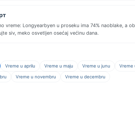
арт
o vreme: Longyearbyen u proseku ima 74% naoblake, a o
ujte siv, meko osvetljen osećaj većinu dana.
Vreme u aprilu
Vreme u maju
Vreme u junu
Vreme u
bru
Vreme u novembru
Vreme u decembru