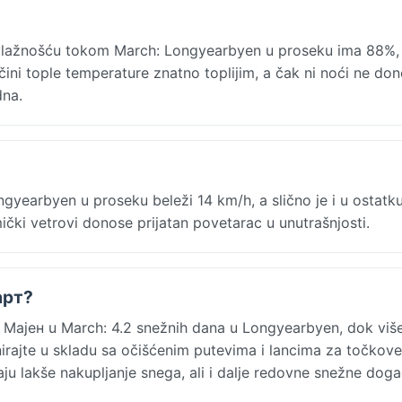
vlažnošću tokom March: Longyearbyen u proseku ima 88%, 
čini tople temperature znatno toplijim, a čak ni noći ne do
dna.
earbyen u proseku beleži 14 km/h, a slično je i u ostatku
čki vetrovi donose prijatan povetarac u unutrašnjosti.
арт?
Мајен u March: 4.2 snežnih dana u Longyearbyen, dok viš
anirajte u skladu sa očišćenim putevima i lancima za točkove
ju lakše nakupljanje snega, ali i dalje redovne snežne doga