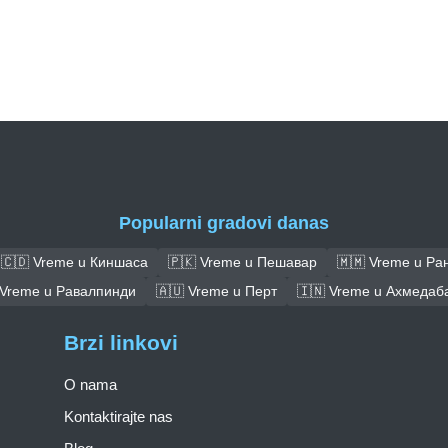
Popularni gradovi danas
🇨🇩 Vreme u Киншаса
🇵🇰 Vreme u Пешавар
🇲🇲 Vreme u Ра
 Vreme u Равалпинди
🇦🇺 Vreme u Перт
🇮🇳 Vreme u Ахмедаб
Brzi linkovi
O nama
Kontaktirajte nas