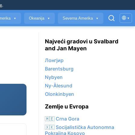
je
.
🌐
merika
Okeanija
Severna Amerika
▾
▼
▼
▼
Najveći gradovi u Svalbard
and Jan Mayen
Лонгјир
Barentsburg
Nybyen
Ny-Ålesund
Olonkinbyen
Zemlje u Evropa
🇲🇪 Crna Gora
🇽🇰 Socijalistička Autonomna
Pokrajina Kosovo