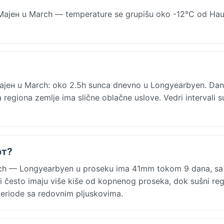
Мајен u March — temperature se grupišu oko -12°C od Ha
Мајен u March: oko 2.5h sunca dnevno u Longyearbyen. Dan
regiona zemlje ima slične oblačne uslove. Vedri intervali su
рт?
ch — Longyearbyen u proseku ima 41mm tokom 9 dana, sa
i često imaju više kiše od kopnenog proseka, dok sušni reg
eriode sa redovnim pljuskovima.