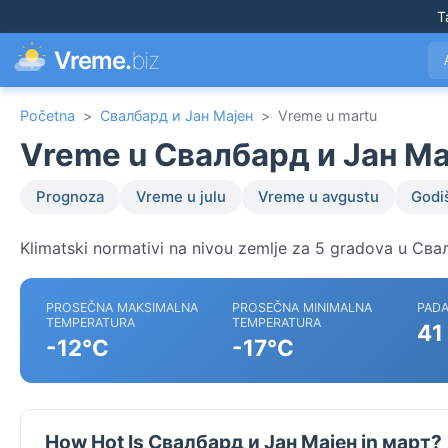
T
Vreme.
biz
Početna
>
Свалбард и Јан Мајен
>
Vreme u martu
Vreme u Свалбард и Јан Ма
Prognoza
Vreme u julu
Vreme u avgustu
Godiš
Klimatski normativi na nivou zemlje za 5 gradova u Сва
PROSEČNA MAKSIMALNA
PROSEČNA MINIMALNA
PADA
TEMPERATURA
TEMPERATURA
41
-12°C
-17°C
How Hot Is Свалбард и Јан Мајен in март?