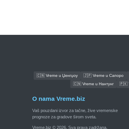
🇨🇳 Vreme u Џенгџоу
🇯🇵 Vreme u Сапоро
🇨🇳 Vreme u Нантунг
🇵🇰
O nama Vreme.biz
Vaš pouzdani izvor za tačne, žive vremenske
prognoze za gradove širom sveta.
Vreme.biz © 2026. Sva prava zadržana.