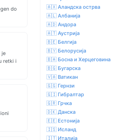
🇦🇽 Аландска острва
ugen do
🇦🇱 Албанија
🇦🇩 Андора
🇦🇹 Аустрија
🇧🇪 Белгија
🇧🇾 Белорусија
 je
🇧🇦 Босна и Херцеговина
 retki i
🇧🇬 Бугарска
🇻🇦 Ватикан
🇬🇬 Гернзи
🇬🇮 Гибралтар
🇬🇷 Грчка
🇩🇰 Данска
ioni
🇪🇪 Естонија
🇮🇸 Исланд
🇮🇹 Италија