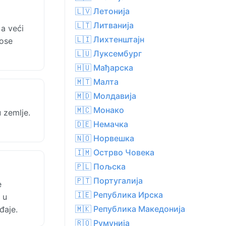
🇱🇻 Летонија
🇱🇹 Литванија
a veći
🇱🇮 Лихтенштајн
nose
🇱🇺 Луксембург
🇭🇺 Мађарска
🇲🇹 Малта
🇲🇩 Молдавија
🇲🇨 Монако
 zemlje.
🇩🇪 Немачка
🇳🇴 Норвешка
🇮🇲 Острво Човека
🇵🇱 Пољска
🇵🇹 Португалија
e
🇮🇪 Република Ирска
 u
🇲🇰 Република Македонија
đaje.
🇷🇴 Румунија