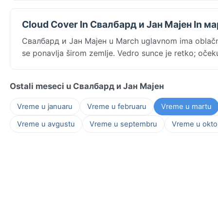
Cloud Cover In Свалбард и Јан Мајен In м
Свалбард и Јан Мајен u March uglavnom ima oblačn
se ponavlja širom zemlje. Vedro sunce je retko; oček
Ostali meseci u Свалбард и Јан Мајен
Vreme u januaru
Vreme u februaru
Vreme u martu
Vreme u avgustu
Vreme u septembru
Vreme u okto