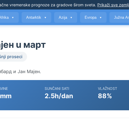
ačne vremenske prognoze
za gradove širom sveta
.
Prikaži sve zeml
Afrika
Antarktik
Azija
Evropa
Južna A
▼
▼
▼
▼
јен u март
nji proseci
лбард и Јан Мајен.
VINE
SUNČANI SATI
VLAŽNOST
 mm
2.5h/dan
88%