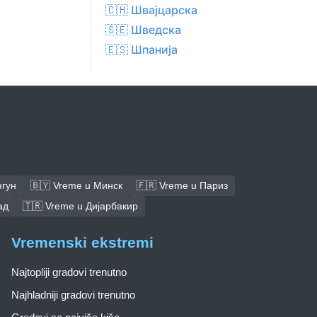
🇨🇭 Швајцарска
🇸🇪 Шведска
🇪🇸 Шпанија
нгун
🇧🇾 Vreme u Минск
🇫🇷 Vreme u Париз
ад
🇹🇷 Vreme u Дијарбакир
Vremenski ekstremi
Najtopliji gradovi trenutno
Najhladniji gradovi trenutno