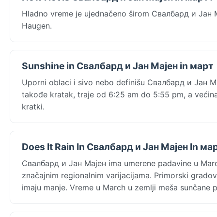
Hladno vreme je ujednačeno širom Свалбард и Јан 
Haugen.
Sunshine in Свалбард и Јан Мајен in март
Uporni oblaci i sivo nebo definišu Свалбард и Јан 
takođe kratak, traje od 6:25 am do 5:55 pm, a većina 
kratki.
Does It Rain In Свалбард и Јан Мајен In ма
Свалбард и Јан Мајен ima umerene padavine u Mar
značajnim regionalnim varijacijama. Primorski gradov
imaju manje. Vreme u March u zemlji meša sunčane p