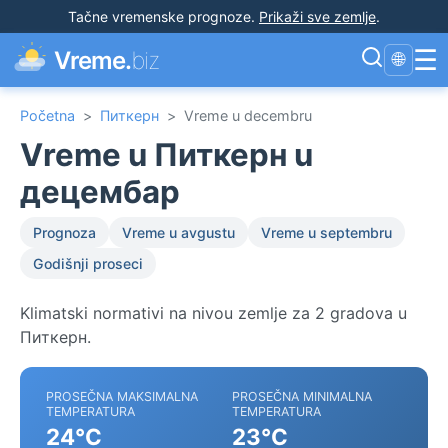
Tačne vremenske prognoze
.
Prikaži sve zemlje
.
☰
Vreme.
biz
🌐
Početna
>
Питкерн
>
Vreme u decembru
Vreme u Питкерн u
децембар
Prognoza
Vreme u avgustu
Vreme u septembru
Godišnji proseci
Klimatski normativi na nivou zemlje za 2 gradova u
Питкерн.
PROSEČNA MAKSIMALNA
PROSEČNA MINIMALNA
TEMPERATURA
TEMPERATURA
24°C
23°C