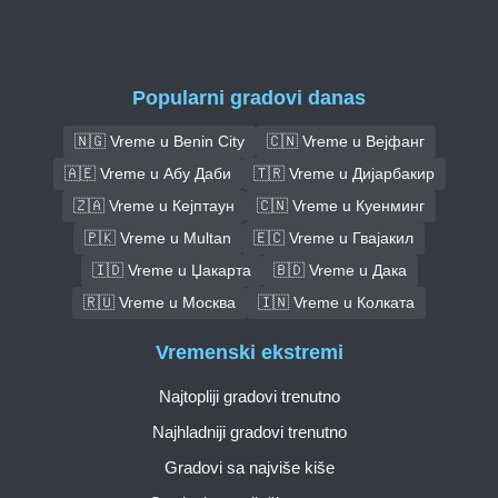
Popularni gradovi danas
🇳🇬 Vreme u Benin City
🇨🇳 Vreme u Вејфанг
🇦🇪 Vreme u Абу Даби
🇹🇷 Vreme u Дијарбакир
🇿🇦 Vreme u Кејптаун
🇨🇳 Vreme u Куенминг
🇵🇰 Vreme u Multan
🇪🇨 Vreme u Гвајакил
🇮🇩 Vreme u Џакарта
🇧🇩 Vreme u Дака
🇷🇺 Vreme u Москва
🇮🇳 Vreme u Колката
Vremenski ekstremi
Najtopliji gradovi trenutno
Najhladniji gradovi trenutno
Gradovi sa najviše kiše