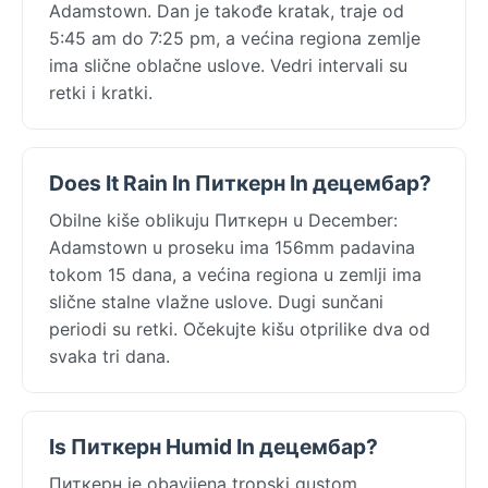
Adamstown. Dan je takođe kratak, traje od
5:45 am do 7:25 pm, a većina regiona zemlje
ima slične oblačne uslove. Vedri intervali su
retki i kratki.
Does It Rain In Питкерн In децембар?
Obilne kiše oblikuju Питкерн u December:
Adamstown u proseku ima 156mm padavina
tokom 15 dana, a većina regiona u zemlji ima
slične stalne vlažne uslove. Dugi sunčani
periodi su retki. Očekujte kišu otprilike dva od
svaka tri dana.
Is Питкерн Humid In децембар?
Питкерн je obavijena tropski gustom