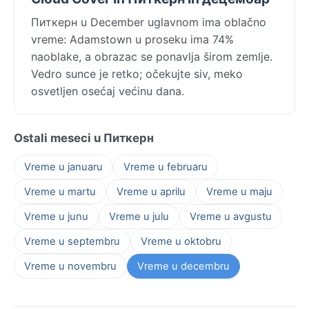
Питкерн u December uglavnom ima oblačno
vreme: Adamstown u proseku ima 74%
naoblake, a obrazac se ponavlja širom zemlje.
Vedro sunce je retko; očekujte siv, meko
osvetljen osećaj većinu dana.
Ostali meseci u Питкерн
Vreme u januaru
Vreme u februaru
Vreme u martu
Vreme u aprilu
Vreme u maju
Vreme u junu
Vreme u julu
Vreme u avgustu
Vreme u septembru
Vreme u oktobru
Vreme u novembru
Vreme u decembru