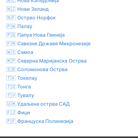
🇳🇨 Нова Каледонија
🇳🇿 Нови Зеланд
🇳🇫 Острво Норфок
🇵🇼 Палау
🇵🇬 Папуа Нова Гвинеја
🇫🇲 Савезне Државе Микронезије
🇼🇸 Самоа
🇲🇵 Северна Маријанска Острва
🇸🇧 Соломонова Острва
🇹🇰 Токелау
🇹🇴 Тонга
🇹🇻 Тувалу
🇺🇲 Удаљена острва САД
🇫🇯 Фиџи
🇵🇫 Француска Полинезија