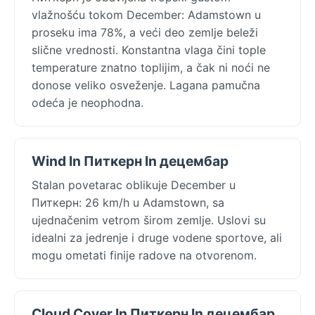
vlažnošću tokom December: Adamstown u
proseku ima 78%, a veći deo zemlje beleži
slične vrednosti. Konstantna vlaga čini tople
temperature znatno toplijim, a čak ni noći ne
donose veliko osveženje. Lagana pamučna
odeća je neophodna.
Wind In Питкерн In децембар
Stalan povetarac oblikuje December u
Питкерн: 26 km/h u Adamstown, sa
ujednačenim vetrom širom zemlje. Uslovi su
idealni za jedrenje i druge vodene sportove, ali
mogu ometati finije radove na otvorenom.
Cloud Cover In Питкерн In децембар