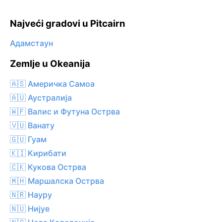
Najveći gradovi u Pitcairn
Адамстаун
Zemlje u Okeanija
🇦🇸 Америчка Самоа
🇦🇺 Аустралија
🇼🇫 Валис и Футуна Острва
🇻🇺 Ванату
🇬🇺 Гуам
🇰🇮 Кирибати
🇨🇰 Кукова Острва
🇲🇭 Маршалска Острва
🇳🇷 Науру
🇳🇺 Нијуе