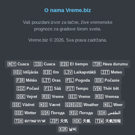
O nama Vreme.biz
Vaš pouzdani izvor za tačne, žive vremenske
prognoze za gradove širom sveta.
Vreme.biz © 2026. Sva prava zadržana.
🇲🇾
🇮🇩
🇪🇸
🇹🇷
Cuaca
Cuaca
El tiempo
Hava durumu
🇭🇺
🇪🇪
🇱🇻
🇮🇹
Időjárás
Ilm
Laikapstākļi
Meteo
🇫🇷
🇱🇹
🇵🇱
🇸🇰
Météo
Oras
Pogoda
Počasie
🇨🇿
🇫🇮
🇵🇹
🇻🇳
Počasí
Sää
Tempo
Thời tiết
🇩🇰
🇷🇸
🇸🇮
🇷🇴
Vejret
Vreme
Vreme
Vremea
🇸🇪
🇳🇴
🇬🇧🇺🇸
🇳🇱
Vädret
Været
Weather
Weer
🇩🇪
🇺🇦
🇷🇺
🇸🇦
Wetter
Погода
Погода
الطقس
🇹🇭
🇯🇵
🇭🇰
🇹🇼
สภาพอากาศ
天気
天氣
天氣預報
🇰🇷
날씨