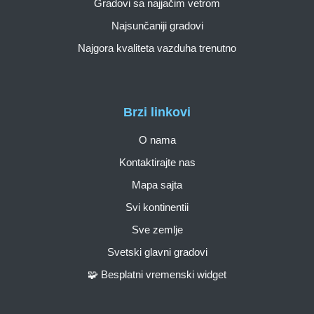
Gradovi sa najjačim vetrom
Najsunčaniji gradovi
Najgora kvaliteta vazduha trenutno
Brzi linkovi
O nama
Kontaktirajte nas
Mapa sajta
Svi kontinentii
Sve zemlje
Svetski glavni gradovi
🧩 Besplatni vremenski widget