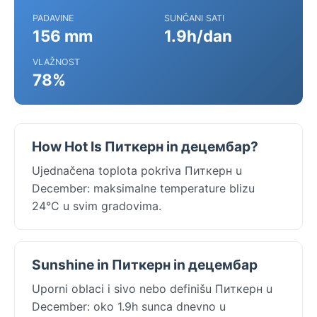
PADAVINE
SUNČANI SATI
156 mm
1.9h/dan
VLAŽNOST
78%
How Hot Is Питкерн in децембар?
Ujednačena toplota pokriva Питкерн u
December: maksimalne temperature blizu
24°C u svim gradovima.
Sunshine in Питкерн in децембар
Uporni oblaci i sivo nebo definišu Питкерн u
December: oko 1.9h sunca dnevno u