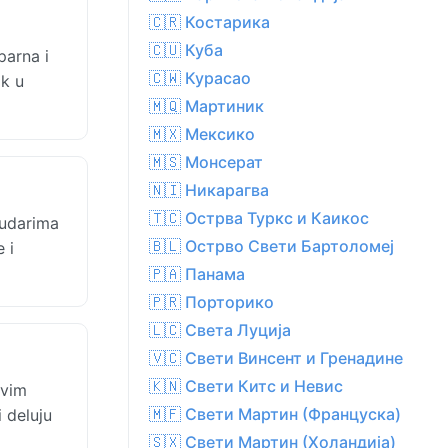
🇨🇷 Костарика
🇨🇺 Куба
parna i
🇨🇼 Курасао
ak u
🇲🇶 Мартиник
🇲🇽 Мексико
🇲🇸 Монсерат
🇳🇮 Никарагва
🇹🇨 Острва Туркс и Каикос
 udarima
🇧🇱 Острво Свети Бартоломеј
 i
🇵🇦 Панама
🇵🇷 Порторико
🇱🇨 Света Луција
🇻🇨 Свети Винсент и Гренадине
🇰🇳 Свети Китс и Невис
ivim
🇲🇫 Свети Мартин (Француска)
i deluju
🇸🇽 Свети Мартин (Холандија)