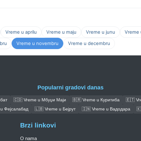
Vreme u aprilu
Vreme u maju
Vreme u junu
Vreme u
bru
Vreme u novembru
Vreme u decembru
Popularni gradovi danas
абат
🇨🇩 Vreme u Мбуџи Маји
🇧🇷 Vreme u Куритиба
🇪🇹 V
 u Фејсалабад
🇱🇧 Vreme u Бејрут
🇮🇳 Vreme u Вадодара
🇰
Brzi linkovi
O nama