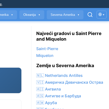
je
.
🌐
merika
Okeanija
Severna Amerika
▾
▼
▼
▼
Najveći gradovi u Saint Pierre
and Miquelon
Saint-Pierre
Miquelon
Zemlje u Severna Amerika
🇳🇱 Netherlands Antilles
🇻🇮 Америчка Девичанска Острва
🇦🇮 Ангвила
🇦🇬 Антигве и Барбуда
🇦🇼 Аруба