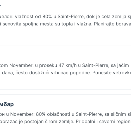
?
он: vlažnost od 80% u Saint-Pierre, dok je cela zemlja s
i senovita spoljna mesta su topla i vlažna. Planirajte borav
okom November: u proseku 47 km/h u Saint-Pierre, sa jačim
dana, često dostižući vrhunac popodne. Ponesite vetrovke
ембар
он u November: 80% oblačnosti u Saint-Pierre, sa sličnim s
obrazac je postojan širom zemlje. Priobalni i severni region