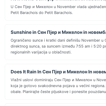
U Сен Пјер и Микелон u November vlada ujednačeno
Petit Barachois do Petit Barachois.
Sunshine in Сен Пјер и Микелон in новемб
Ograničeno sunce i kratki dani definišu November u 
direktnog sunca, sa suncem između 7:55 am i 5:20 pm.
regionalnih varijacija u oblačnosti.
Does It Rain In Сен Пјер и Микелон In нов
Vlažni uslovi dominiraju Сен Пјер и Микелон u Nov
koja je gotovo svakodnevna pojava u većini regiona. 
obale. Planirajte česte pljuskove i ponesite pouzdan