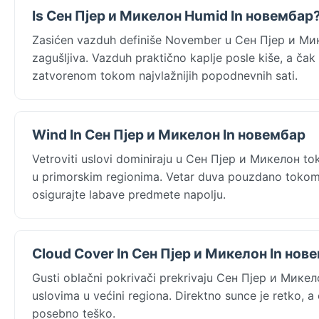
Is Сен Пјер и Микелон Humid In новембар
Zasićen vazduh definiše November u Сен Пјер и Микел
zagušljiva. Vazduh praktično kaplje posle kiše, a čak 
zatvorenom tokom najvlažnijih popodnevnih sati.
Wind In Сен Пјер и Микелон In новембар
Vetroviti uslovi dominiraju u Сен Пјер и Микелон t
u primorskim regionima. Vetar duva pouzdano tokom 
osigurajte labave predmete napolju.
Cloud Cover In Сен Пјер и Микелон In нов
Gusti oblačni pokrivači prekrivaju Сен Пјер и Микел
uslovima u većini regiona. Direktno sunce je retko, a 
posebno teško.