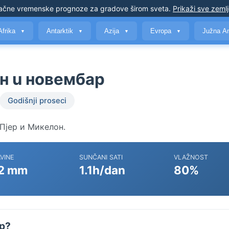
ačne vremenske prognoze
za gradove širom sveta
.
Prikaži sve zeml
Afrika
Antarktik
Azija
Evropa
Južna A
▼
▼
▼
▼
н u новембар
Godišnji proseci
н Пјер и Микелон.
VINE
SUNČANI SATI
VLAŽNOST
2 mm
1.1h/dan
80%
ар?