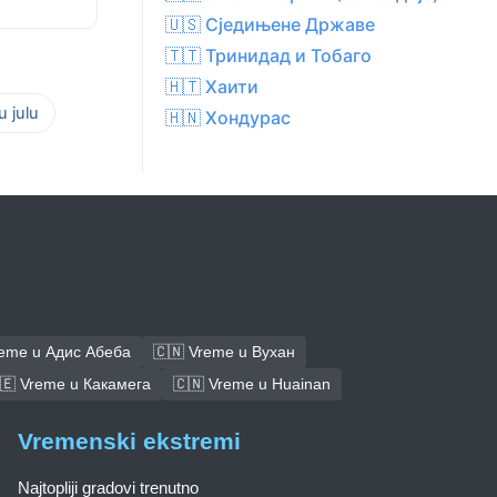
🇺🇸 Сједињене Државе
🇹🇹 Тринидад и Тобаго
🇭🇹 Хаити
 julu
🇭🇳 Хондурас
reme u Адис Абеба
🇨🇳 Vreme u Вухан
🇪 Vreme u Какамега
🇨🇳 Vreme u Huainan
Vremenski ekstremi
Najtopliji gradovi trenutno