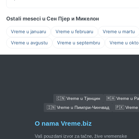
Ostali meseci u Сен Пјер и Микелон
Vreme u januaru
Vreme u februaru
Vreme u martu
Vreme u avgustu
Vreme u septembru
Vreme u okto
🇨🇳 Vreme u Тјенцин
🇲🇦 Vreme u Р
🇮🇳 Vreme u Пимпри-Чинчвад
🇵🇰 Vreme
O nama Vreme.biz
Vaš pouzdani izvor za tačne, žive vremenske