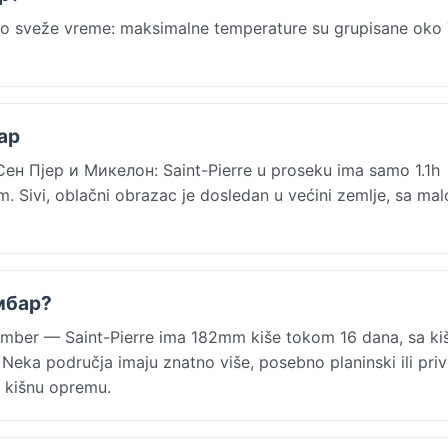
 sveže vreme: maksimalne temperature su grupisane oko
ар
Сен Пјер и Микелон: Saint-Pierre u proseku ima samo 1.1h
 Sivi, oblačni obrazac je dosledan u većini zemlje, sa mal
ембар?
ember — Saint-Pierre ima 182mm kiše tokom 16 dana, sa k
Neka područja imaju znatno više, posebno planinski ili priv
u kišnu opremu.