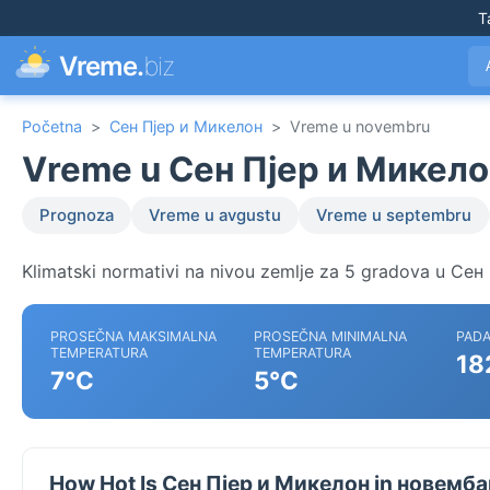
T
Vreme.
biz
Početna
>
Сен Пјер и Микелон
>
Vreme u novembru
Vreme u Сен Пјер и Микело
Prognoza
Vreme u avgustu
Vreme u septembru
Klimatski normativi na nivou zemlje za 5 gradova u Се
PROSEČNA MAKSIMALNA
PROSEČNA MINIMALNA
PADA
TEMPERATURA
TEMPERATURA
18
7°C
5°C
How Hot Is Сен Пјер и Микелон in новемб