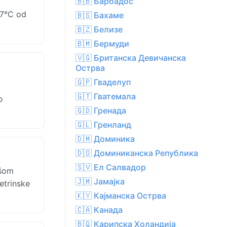
🇧🇧 Барбадос
 7°C od
🇧🇸 Бахаме
🇧🇿 Белизе
🇧🇲 Бермуди
🇻🇬 Британска Девичанска
Острва
🇬🇵 Гваделуп
🇬🇹 Гватемала
o
🇬🇩 Гренада
🇬🇱 Гренланд
🇩🇲 Доминика
🇩🇴 Доминиканска Република
🇸🇻 Ел Салвадор
išom
🇯🇲 Јамајка
etrinske
🇰🇾 Кајманска Острва
🇨🇦 Канада
🇧🇶 Карипска Холандија