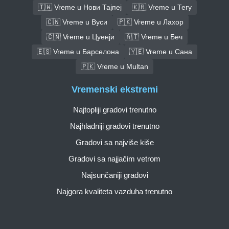
🇹🇼 Vreme u Нови Тајпеј
🇰🇷 Vreme u Тегу
🇨🇳 Vreme u Вуси
🇵🇰 Vreme u Лахор
🇨🇳 Vreme u Цуенји
🇦🇹 Vreme u Беч
🇪🇸 Vreme u Барселона
🇾🇪 Vreme u Сана
🇵🇰 Vreme u Multan
Vremenski ekstremi
Najtopliji gradovi trenutno
Najhladniji gradovi trenutno
Gradovi sa najviše kiše
Gradovi sa najjačim vetrom
Najsunčaniji gradovi
Najgora kvaliteta vazduha trenutno