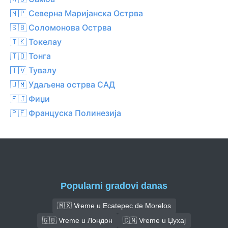
🇲🇵 Северна Маријанска Острва
🇸🇧 Соломонова Острва
🇹🇰 Токелау
🇹🇴 Тонга
🇹🇻 Тувалу
🇺🇲 Удаљена острва САД
🇫🇯 Фиџи
🇵🇫 Француска Полинезија
Popularni gradovi danas
🇲🇽 Vreme u Ecatepec de Morelos
🇬🇧 Vreme u Лондон
🇨🇳 Vreme u Џухај