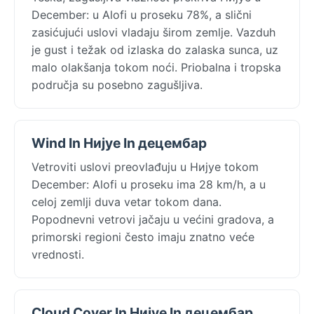
December: u Alofi u proseku 78%, a slični
zasićujući uslovi vladaju širom zemlje. Vazduh
je gust i težak od izlaska do zalaska sunca, uz
malo olakšanja tokom noći. Priobalna i tropska
područja su posebno zagušljiva.
Wind In Нијуе In децембар
Vetroviti uslovi preovlađuju u Нијуе tokom
December: Alofi u proseku ima 28 km/h, a u
celoj zemlji duva vetar tokom dana.
Popodnevni vetrovi jačaju u većini gradova, a
primorski regioni često imaju znatno veće
vrednosti.
Cloud Cover In Нијуе In децембар