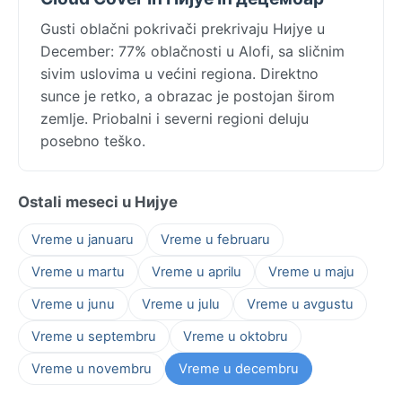
Gusti oblačni pokrivači prekrivaju Нијуе u
December: 77% oblačnosti u Alofi, sa sličnim
sivim uslovima u većini regiona. Direktno
sunce je retko, a obrazac je postojan širom
zemlje. Priobalni i severni regioni deluju
posebno teško.
Ostali meseci u Нијуе
Vreme u januaru
Vreme u februaru
Vreme u martu
Vreme u aprilu
Vreme u maju
Vreme u junu
Vreme u julu
Vreme u avgustu
Vreme u septembru
Vreme u oktobru
Vreme u novembru
Vreme u decembru