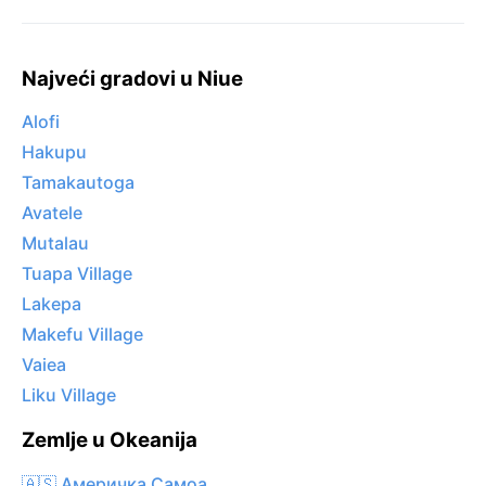
Najveći gradovi u Niue
Alofi
Hakupu
Tamakautoga
Avatele
Mutalau
Tuapa Village
Lakepa
Makefu Village
Vaiea
Liku Village
Zemlje u Okeanija
🇦🇸 Америчка Самоа