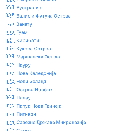
🇦🇺 Аустралија
🇼🇫 Валис и Футуна Острва
🇻🇺 Ванату
🇬🇺 Гуам
🇰🇮 Кирибати
🇨🇰 Кукова Острва
🇲🇭 Маршалска Острва
🇳🇷 Науру
🇳🇨 Нова Каледонија
🇳🇿 Нови Зеланд
🇳🇫 Острво Норфок
🇵🇼 Палау
🇵🇬 Папуа Нова Гвинеја
🇵🇳 Питкерн
🇫🇲 Савезне Државе Микронезије
🇼🇸 Самоа