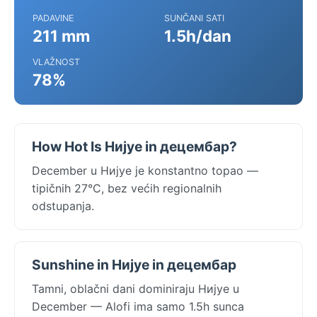
PADAVINE
SUNČANI SATI
211 mm
1.5h/dan
VLAŽNOST
78%
How Hot Is Нијуе in децембар?
December u Нијуе je konstantno topao —
tipičnih 27°C, bez većih regionalnih
odstupanja.
Sunshine in Нијуе in децембар
Tamni, oblačni dani dominiraju Нијуе u
December — Alofi ima samo 1.5h sunca