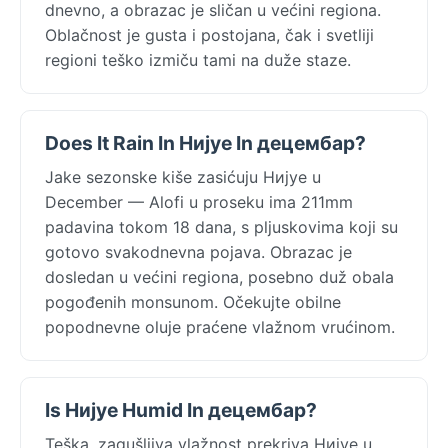
dnevno, a obrazac je sličan u većini regiona.
Oblačnost je gusta i postojana, čak i svetliji
regioni teško izmiču tami na duže staze.
Does It Rain In Нијуе In децембар?
Jake sezonske kiše zasićuju Нијуе u
December — Alofi u proseku ima 211mm
padavina tokom 18 dana, s pljuskovima koji su
gotovo svakodnevna pojava. Obrazac je
dosledan u većini regiona, posebno duž obala
pogođenih monsunom. Očekujte obilne
popodnevne oluje praćene vlažnom vrućinom.
Is Нијуе Humid In децембар?
Teška, zagušljiva vlažnost prekriva Нијуе u