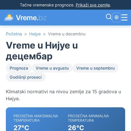
Tačne vremenske prognoze
.
Prikaži sve zemlje
.
☰
Vreme.
biz
🌐
Početna
>
Нијуе
>
Vreme u decembru
Vreme u Нијуе u
децембар
Prognoza
Vreme u avgustu
Vreme u septembru
Godišnji proseci
Klimatski normativi na nivou zemlje za 15 gradova u
Нијуе.
PROSEČNA MAKSIMALNA
PROSEČNA MINIMALNA
TEMPERATURA
TEMPERATURA
27°C
26°C