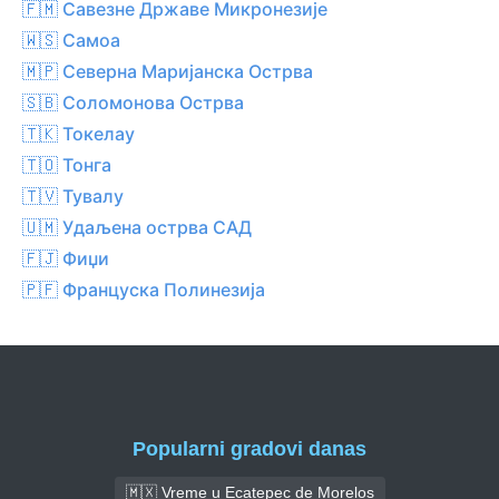
🇫🇲 Савезне Државе Микронезије
🇼🇸 Самоа
🇲🇵 Северна Маријанска Острва
🇸🇧 Соломонова Острва
🇹🇰 Токелау
🇹🇴 Тонга
🇹🇻 Тувалу
🇺🇲 Удаљена острва САД
🇫🇯 Фиџи
🇵🇫 Француска Полинезија
Popularni gradovi danas
🇲🇽 Vreme u Ecatepec de Morelos