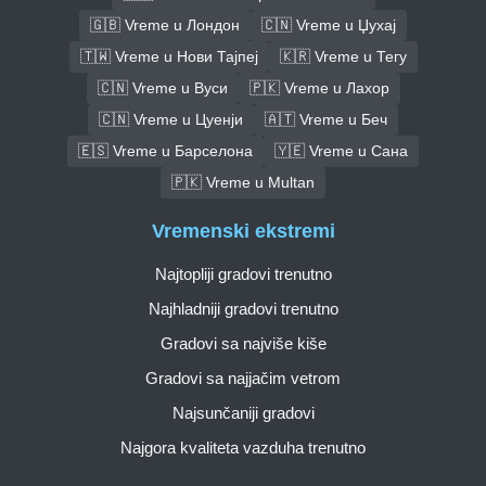
🇬🇧 Vreme u Лондон
🇨🇳 Vreme u Џухај
🇹🇼 Vreme u Нови Тајпеј
🇰🇷 Vreme u Тегу
🇨🇳 Vreme u Вуси
🇵🇰 Vreme u Лахор
🇨🇳 Vreme u Цуенји
🇦🇹 Vreme u Беч
🇪🇸 Vreme u Барселона
🇾🇪 Vreme u Сана
🇵🇰 Vreme u Multan
Vremenski ekstremi
Najtopliji gradovi trenutno
Najhladniji gradovi trenutno
Gradovi sa najviše kiše
Gradovi sa najjačim vetrom
Najsunčaniji gradovi
Najgora kvaliteta vazduha trenutno