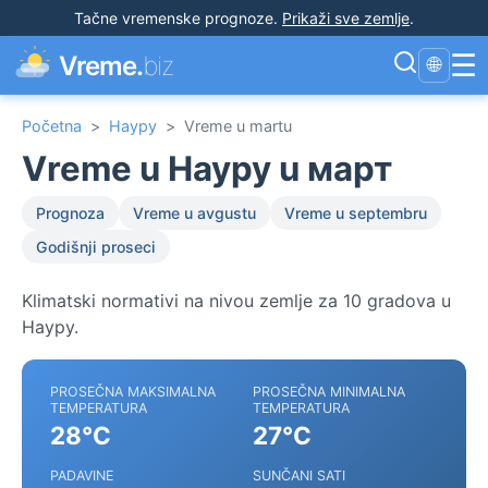
Tačne vremenske prognoze
.
Prikaži sve zemlje
.
☰
Vreme.
biz
🌐
Početna
>
Науру
>
Vreme u martu
Vreme u Науру u март
Prognoza
Vreme u avgustu
Vreme u septembru
Godišnji proseci
Klimatski normativi na nivou zemlje za 10 gradova u
Науру.
PROSEČNA MAKSIMALNA
PROSEČNA MINIMALNA
TEMPERATURA
TEMPERATURA
28°C
27°C
PADAVINE
SUNČANI SATI