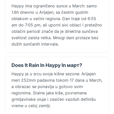
Науру ima ograničeno sunce u March: samo
1.6h dnevno u Arijejen, sa čestim gustim
oblakom u većini regiona. Dan traje od 6:55
am do 7:05 pm, ali uporni sivi oblaci i pretežno
oblačni periodi znače da je direktna sunčeva
svetlost zaista retka. Mnogi dani prolaze bez
dužih sunčanih intervala.
Does It Rain In Науру In март?
Науру je u srcu svoje kišne sezone: Arijejen
meri 252mm padavina tokom 17 dana u March,
a obrazac se ponavlja u gotovo svim
regionima. Stalne jake kiše, povremene
grmljavinske oluje i zasićen vazduh definišu
vreme u celoj zemlji.