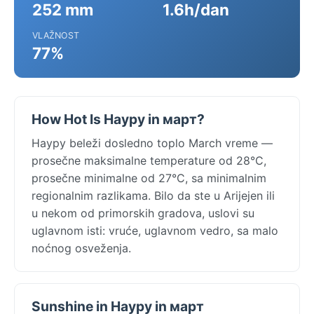
252 mm
1.6h/dan
VLAŽNOST
77%
How Hot Is Науру in март?
Науру beleži dosledno toplo March vreme —
prosečne maksimalne temperature od 28°C,
prosečne minimalne od 27°C, sa minimalnim
regionalnim razlikama. Bilo da ste u Arijejen ili
u nekom od primorskih gradova, uslovi su
uglavnom isti: vruće, uglavnom vedro, sa malo
noćnog osveženja.
Sunshine in Науру in март