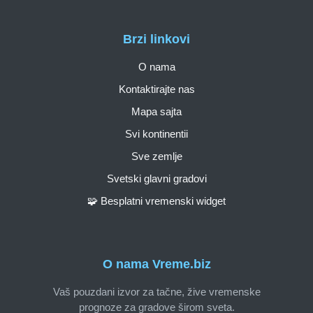
Brzi linkovi
O nama
Kontaktirajte nas
Mapa sajta
Svi kontinentii
Sve zemlje
Svetski glavni gradovi
🧩 Besplatni vremenski widget
O nama Vreme.biz
Vaš pouzdani izvor za tačne, žive vremenske
prognoze za gradove širom sveta.