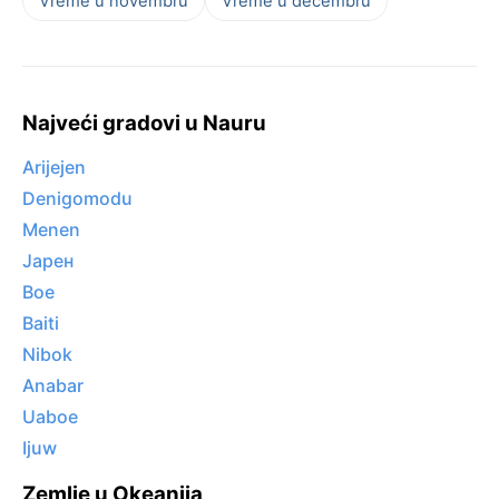
Vreme u novembru
Vreme u decembru
Najveći gradovi u Nauru
Arijejen
Denigomodu
Menen
Јарен
Boe
Baiti
Nibok
Anabar
Uaboe
Ijuw
Zemlje u Okeanija