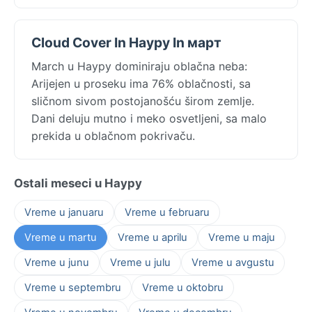
Cloud Cover In Науру In март
March u Науру dominiraju oblačna neba:
Arijejen u proseku ima 76% oblačnosti, sa
sličnom sivom postojanošću širom zemlje.
Dani deluju mutno i meko osvetljeni, sa malo
prekida u oblačnom pokrivaču.
Ostali meseci u Науру
Vreme u januaru
Vreme u februaru
Vreme u martu
Vreme u aprilu
Vreme u maju
Vreme u junu
Vreme u julu
Vreme u avgustu
Vreme u septembru
Vreme u oktobru