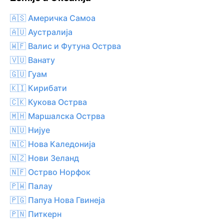
🇦🇸 Америчка Самоа
🇦🇺 Аустралија
🇼🇫 Валис и Футуна Острва
🇻🇺 Ванату
🇬🇺 Гуам
🇰🇮 Кирибати
🇨🇰 Кукова Острва
🇲🇭 Маршалска Острва
🇳🇺 Нијуе
🇳🇨 Нова Каледонија
🇳🇿 Нови Зеланд
🇳🇫 Острво Норфок
🇵🇼 Палау
🇵🇬 Папуа Нова Гвинеја
🇵🇳 Питкерн