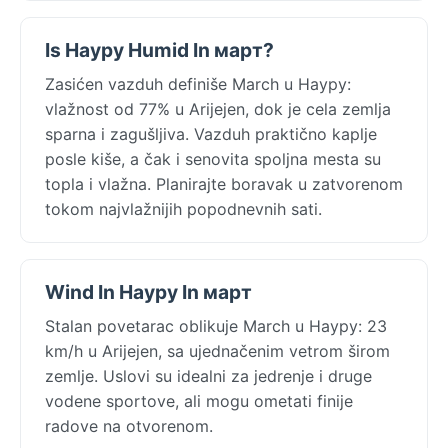
Is Науру Humid In март?
Zasićen vazduh definiše March u Науру:
vlažnost od 77% u Arijejen, dok je cela zemlja
sparna i zagušljiva. Vazduh praktično kaplje
posle kiše, a čak i senovita spoljna mesta su
topla i vlažna. Planirajte boravak u zatvorenom
tokom najvlažnijih popodnevnih sati.
Wind In Науру In март
Stalan povetarac oblikuje March u Науру: 23
km/h u Arijejen, sa ujednačenim vetrom širom
zemlje. Uslovi su idealni za jedrenje i druge
vodene sportove, ali mogu ometati finije
radove na otvorenom.