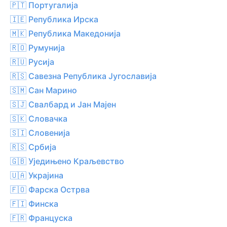
🇵🇹 Португалија
🇮🇪 Република Ирска
🇲🇰 Република Македонија
🇷🇴 Румунија
🇷🇺 Русија
🇷🇸 Савезна Република Југославија
🇸🇲 Сан Марино
🇸🇯 Свалбард и Јан Мајен
🇸🇰 Словачка
🇸🇮 Словенија
🇷🇸 Србија
🇬🇧 Уједињено Краљевство
🇺🇦 Украјина
🇫🇴 Фарска Острва
🇫🇮 Финска
🇫🇷 Француска