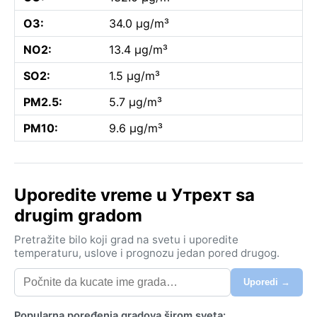
O3:
34.0 µg/m³
NO2:
13.4 µg/m³
SO2:
1.5 µg/m³
PM2.5:
5.7 µg/m³
PM10:
9.6 µg/m³
Uporedite vreme u Утрехт sa
drugim gradom
Pretražite bilo koji grad na svetu i uporedite
temperaturu, uslove i prognozu jedan pored drugog.
Uporedi →
Popularna poređenja gradova širom sveta: