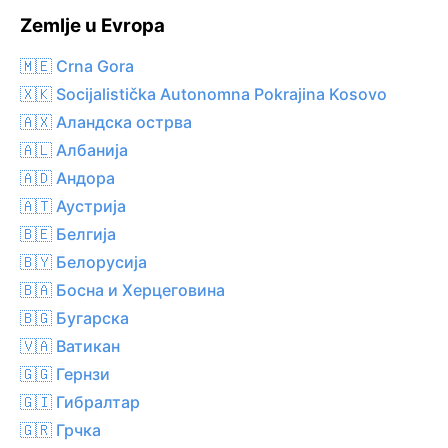
Zemlje u Evropa
🇲🇪 Crna Gora
🇽🇰 Socijalistička Autonomna Pokrajina Kosovo
🇦🇽 Аландска острва
🇦🇱 Албанија
🇦🇩 Андора
🇦🇹 Аустрија
🇧🇪 Белгија
🇧🇾 Белорусија
🇧🇦 Босна и Херцеговина
🇧🇬 Бугарска
🇻🇦 Ватикан
🇬🇬 Гернзи
🇬🇮 Гибралтар
🇬🇷 Грчка