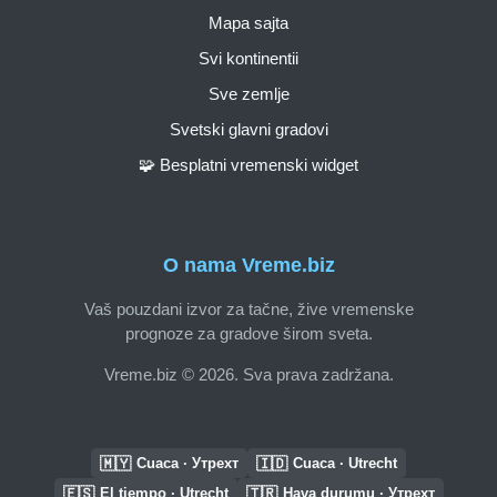
Mapa sajta
Svi kontinentii
Sve zemlje
Svetski glavni gradovi
🧩 Besplatni vremenski widget
O nama Vreme.biz
Vaš pouzdani izvor za tačne, žive vremenske
prognoze za gradove širom sveta.
Vreme.biz © 2026. Sva prava zadržana.
🇲🇾
🇮🇩
Cuaca · Утрехт
Cuaca · Utrecht
🇪🇸
🇹🇷
El tiempo · Utrecht
Hava durumu · Утрехт