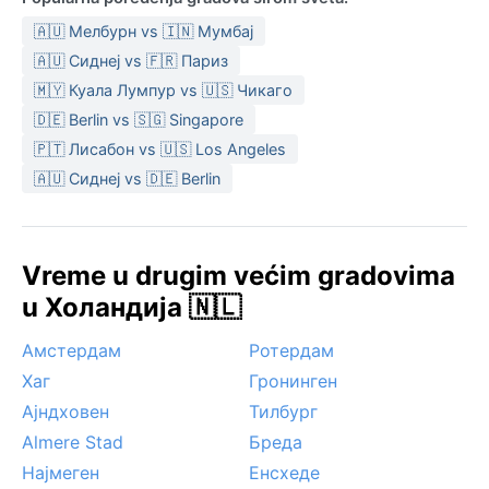
🇦🇺 Мелбурн vs 🇮🇳 Мумбај
🇦🇺 Сиднеј vs 🇫🇷 Париз
🇲🇾 Куала Лумпур vs 🇺🇸 Чикаго
🇩🇪 Berlin vs 🇸🇬 Singapore
🇵🇹 Лисабон vs 🇺🇸 Los Angeles
🇦🇺 Сиднеј vs 🇩🇪 Berlin
Vreme u drugim većim gradovima
u Холандија 🇳🇱
Амстердам
Ротердам
Хаг
Гронинген
Ајндховен
Тилбург
Almere Stad
Бреда
Најмеген
Енсхеде