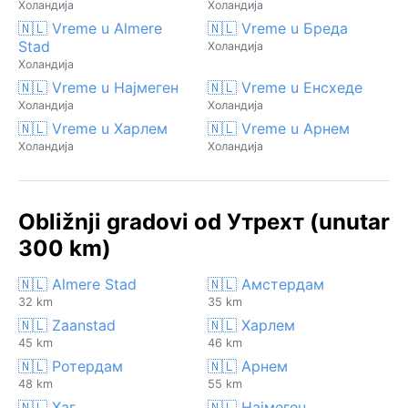
Холандија
Холандија
🇳🇱 Vreme u Almere
🇳🇱 Vreme u Бреда
Stad
Холандија
Холандија
🇳🇱 Vreme u Најмеген
🇳🇱 Vreme u Енсхеде
Холандија
Холандија
🇳🇱 Vreme u Харлем
🇳🇱 Vreme u Арнем
Холандија
Холандија
Obližnji gradovi od Утрехт (unutar
300 km)
🇳🇱 Almere Stad
🇳🇱 Амстердам
32 km
35 km
🇳🇱 Zaanstad
🇳🇱 Харлем
45 km
46 km
🇳🇱 Ротердам
🇳🇱 Арнем
48 km
55 km
🇳🇱 Хаг
🇳🇱 Најмеген