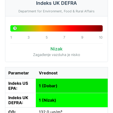
Indeks UK DEFRA
Department for Environment, Food & Rural Affairs
1
1
3
5
7
9
10
Nizak
Zagađenje vazduha je nisko
Parametar
Vrednost
Indeks US
1 (Dobar)
EPA:
Indeks UK
1 (Nizak)
DEFRA:
CO:
132.0 µg/m³