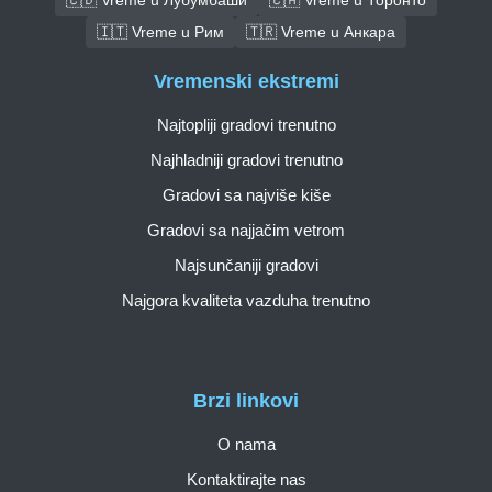
🇮🇹 Vreme u Рим
🇹🇷 Vreme u Анкара
Vremenski ekstremi
Najtopliji gradovi trenutno
Najhladniji gradovi trenutno
Gradovi sa najviše kiše
Gradovi sa najjačim vetrom
Najsunčaniji gradovi
Najgora kvaliteta vazduha trenutno
Brzi linkovi
O nama
Kontaktirajte nas