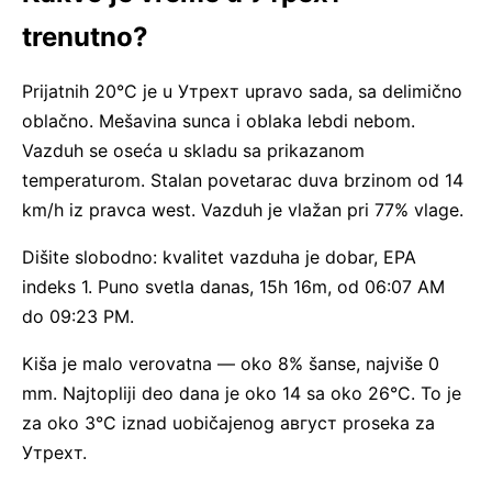
trenutno?
Prijatnih 20°C je u Утрехт upravo sada, sa delimično
oblačno. Mešavina sunca i oblaka lebdi nebom.
Vazduh se oseća u skladu sa prikazanom
temperaturom. Stalan povetarac duva brzinom od 14
km/h iz pravca west. Vazduh je vlažan pri 77% vlage.
Dišite slobodno: kvalitet vazduha je dobar, EPA
indeks 1. Puno svetla danas, 15h 16m, od 06:07 AM
do 09:23 PM.
Kiša je malo verovatna — oko 8% šanse, najviše 0
mm. Najtopliji deo dana je oko 14 sa oko 26°C. To je
za oko 3°C iznad uobičajenog август proseka za
Утрехт.