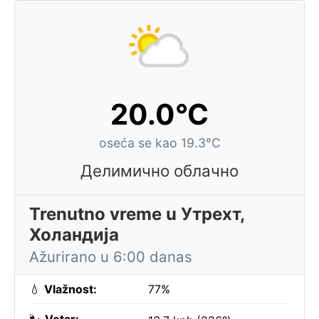
20.0°C
oseća se kao 19.3°C
Делимично облачно
Trenutno vreme u Утрехт,
Холандија
Ažurirano u 6:00 danas
💧
Vlažnost:
77%