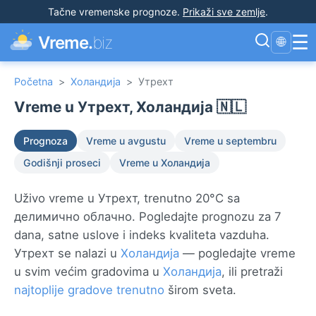
Tačne vremenske prognoze
.
Prikaži sve zemlje
.
☰
Vreme.
biz
🌐
Početna
>
Холандија
>
Утрехт
Vreme u Утрехт, Холандија 🇳🇱
Prognoza
Vreme u avgustu
Vreme u septembru
Godišnji proseci
Vreme u Холандија
Uživo vreme u Утрехт, trenutno 20°C sa
делимично облачно. Pogledajte prognozu za 7
dana, satne uslove i indeks kvaliteta vazduha.
Утрехт se nalazi u
Холандија
— pogledajte vreme
u svim većim gradovima u
Холандија
, ili pretraži
najtoplije gradove trenutno
širom sveta.