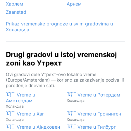
Харлем
Арнем
Zaanstad
Prikaz vremenske prognoze u svim gradovima u
Холандија
Drugi gradovi u istoj vremenskoj
zoni kao Утрехт
Ovi gradovi dele Утрехт-ovo lokalno vreme
(Europe/Amsterdam) — korisno za zakazivanje poziva ili
poređenje dnevnih sati.
🇳🇱 Vreme u
🇳🇱 Vreme u Ротердам
Амстердам
Холандија
Холандија
🇳🇱 Vreme u Хаг
🇳🇱 Vreme u Гронинген
Холандија
Холандија
🇳🇱 Vreme u Ајндховен
🇳🇱 Vreme u Тилбург