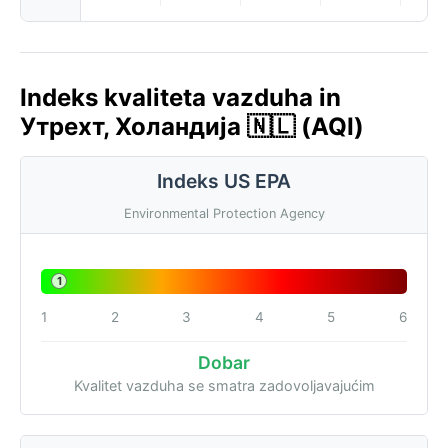
Indeks kvaliteta vazduha in
Утрехт, Холандија 🇳🇱 (AQI)
Indeks US EPA
Environmental Protection Agency
1
1
2
3
4
5
6
Dobar
Kvalitet vazduha se smatra zadovoljavajućim