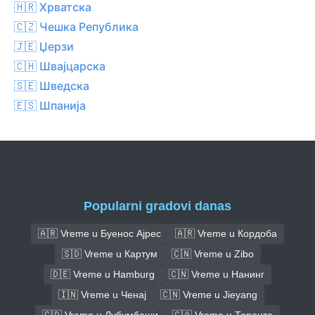
🇭🇷 Хрватска
🇨🇿 Чешка Република
🇯🇪 Џерзи
🇨🇭 Швајцарска
🇸🇪 Шведска
🇪🇸 Шпанија
Popularni gradovi danas
🇦🇷 Vreme u Буенос Ајрес
🇦🇷 Vreme u Кордоба
🇸🇩 Vreme u Картум
🇨🇳 Vreme u Zibo
🇩🇪 Vreme u Hamburg
🇨🇳 Vreme u Нанинг
🇮🇳 Vreme u Ченај
🇨🇳 Vreme u Jieyang
🇨🇩 Vreme u Лубумбаши
🇨🇦 Vreme u Торонто