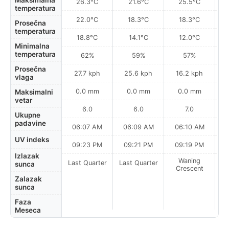
Maksimalna
26.3°C
21.6°C
25.5°C
temperatura
22.0°C
18.3°C
18.3°C
Prosečna
temperatura
18.8°C
14.1°C
12.0°C
Minimalna
temperatura
62%
59%
57%
Prosečna
27.7 kph
25.6 kph
16.2 kph
vlaga
0.0 mm
0.0 mm
0.0 mm
Maksimalni
vetar
6.0
6.0
7.0
Ukupne
padavine
06:07 AM
06:09 AM
06:10 AM
UV indeks
09:23 PM
09:21 PM
09:19 PM
Izlazak
Waning
Last Quarter
Last Quarter
sunca
Crescent
Zalazak
sunca
Faza
Meseca