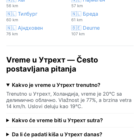
56 km
57 km
🇳🇱 Тилбург
🇳🇱 Бреда
60 km
61 km
🇳🇱 Ајндховен
🇧🇪 Deurne
76 km
107 km
Vreme u Утрехт — Često
postavljana pitanja
Kakvo je vreme u Утрехт trenutno?
Trenutno u Утрехт, Холандија, vreme je 20°C sa
делимично облачно. Vlažnost je 77%, a brzina vetra
14 km/h. Uslovi deluju kao 19°C.
Kakvo će vreme biti u Утрехт sutra?
Da li će padati kiša u Утрехт danas?