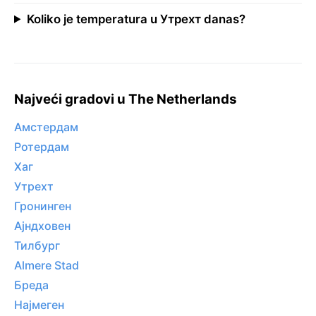
Koliko je temperatura u Утрехт danas?
Najveći gradovi u The Netherlands
Амстердам
Ротердам
Хаг
Утрехт
Гронинген
Ајндховен
Тилбург
Almere Stad
Бреда
Најмеген