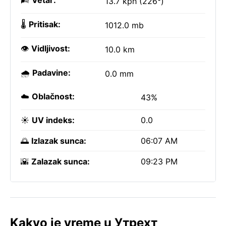
🌬️
Vetar:
13.7 kph (226°)
🌡️
Pritisak:
1012.0 mb
👁️
Vidljivost:
10.0 km
🌧️
Padavine:
0.0 mm
☁️
Oblačnost:
43%
☀️
UV indeks:
0.0
🌅
Izlazak sunca:
06:07 AM
🌇
Zalazak sunca:
09:23 PM
Kakvo je vreme u Утрехт