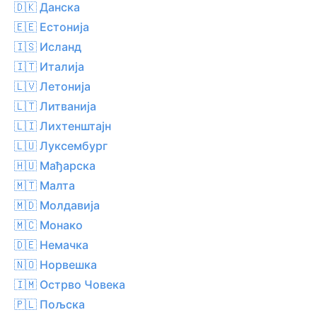
🇩🇰 Данска
🇪🇪 Естонија
🇮🇸 Исланд
🇮🇹 Италија
🇱🇻 Летонија
🇱🇹 Литванија
🇱🇮 Лихтенштајн
🇱🇺 Луксембург
🇭🇺 Мађарска
🇲🇹 Малта
🇲🇩 Молдавија
🇲🇨 Монако
🇩🇪 Немачка
🇳🇴 Норвешка
🇮🇲 Острво Човека
🇵🇱 Пољска