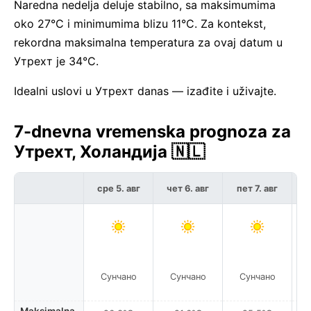
Naredna nedelja deluje stabilno, sa maksimumima
oko 27°C i minimumima blizu 11°C. Za kontekst,
rekordna maksimalna temperatura za ovaj datum u
Утрехт je 34°C.
Idealni uslovi u Утрехт danas — izađite i uživajte.
7-dnevna vremenska prognoza za
Утрехт, Холандија 🇳🇱
сре 5. авг
чет 6. авг
пет 7. авг
с
Сунчано
Сунчано
Сунчано