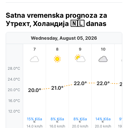
Satna vremenska prognoza za
Утрехт, Холандија 🇳🇱 danas
Wednesday, August 05, 2026
7
8
9
10
11
28.0°C
24.0°C
22.0°
22.0°
22.
21.0°
20.0°
20.0°C
16.0°C
12.0°C
15% Kiša
8% Kiša
8% Kiša
14% Kiša
9% K
↑
↑
↑
↑
14.0 km/h
16.0 km/h
20.0 km/h
20.0 km/h
19.0 