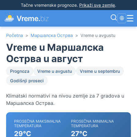
Tačne vremenske prognoze
.
Prikaži sve zemlje
.
☰
Vreme.
biz
🌐
Početna
>
Маршалска Острва
>
Vreme u avgustu
Vreme u Маршалска
Острва u август
Prognoza
Vreme u avgustu
Vreme u septembru
Godišnji proseci
Klimatski normativi na nivou zemlje za 7 gradova u
Маршалска Острва.
PROSEČNA MAKSIMALNA
PROSEČNA MINIMALNA
TEMPERATURA
TEMPERATURA
29°C
27°C