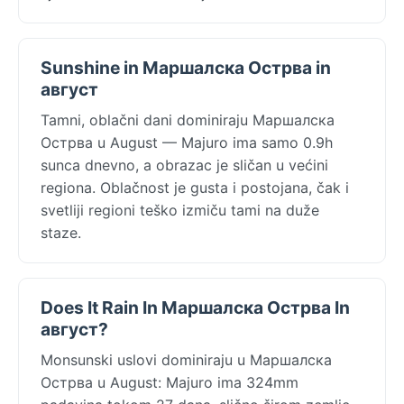
Sunshine in Маршалска Острва in
август
Tamni, oblačni dani dominiraju Маршалска
Острва u August — Majuro ima samo 0.9h
sunca dnevno, a obrazac je sličan u većini
regiona. Oblačnost je gusta i postojana, čak i
svetliji regioni teško izmiču tami na duže
staze.
Does It Rain In Маршалска Острва In
август?
Monsunski uslovi dominiraju u Маршалска
Острва u August: Majuro ima 324mm