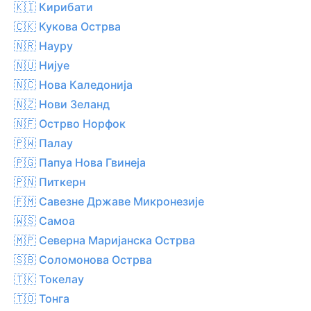
🇰🇮 Кирибати
🇨🇰 Кукова Острва
🇳🇷 Науру
🇳🇺 Нијуе
🇳🇨 Нова Каледонија
🇳🇿 Нови Зеланд
🇳🇫 Острво Норфок
🇵🇼 Палау
🇵🇬 Папуа Нова Гвинеја
🇵🇳 Питкерн
🇫🇲 Савезне Државе Микронезије
🇼🇸 Самоа
🇲🇵 Северна Маријанска Острва
🇸🇧 Соломонова Острва
🇹🇰 Токелау
🇹🇴 Тонга