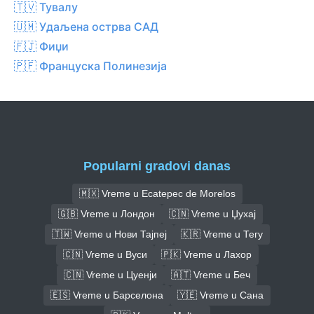
🇹🇻 Тувалу
🇺🇲 Удаљена острва САД
🇫🇯 Фиџи
🇵🇫 Француска Полинезија
Popularni gradovi danas
🇲🇽 Vreme u Ecatepec de Morelos
🇬🇧 Vreme u Лондон
🇨🇳 Vreme u Џухај
🇹🇼 Vreme u Нови Тајпеј
🇰🇷 Vreme u Тегу
🇨🇳 Vreme u Вуси
🇵🇰 Vreme u Лахор
🇨🇳 Vreme u Цуенји
🇦🇹 Vreme u Беч
🇪🇸 Vreme u Барселона
🇾🇪 Vreme u Сана