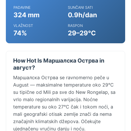
PADAVINE
SUNČANI SATI
324 mm
0.9h/dan
VLAŽNOST
RASPON
74%
29–29°C
How Hot Is Маршалска Острва in
август?
Маршалска Острва se ravnomerno peče u
August — maksimalne temperature oko 29°C
su tipične od Mili pa sve do New Rongelap, sa
vrlo malo regionalnih varijacija. Noćne
temperature su oko 27°C čak i tokom noći, a
mali geografski otisak zemlje znači da nema
značajnih klimatskih džepova. Očekujte
ujednačenu vrućinu danju i noću.