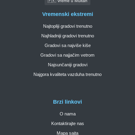
🇵🇰 Vreme u Multan
Vremenski ekstremi
Najtopliji gradovi trenutno
Najhladniji gradovi trenutno
Gradovi sa najviše kiše
Gradovi sa najjačim vetrom
Najsunčaniji gradovi
Najgora kvaliteta vazduha trenutno
Brzi linkovi
O nama
Kontaktirajte nas
Mapa sajta