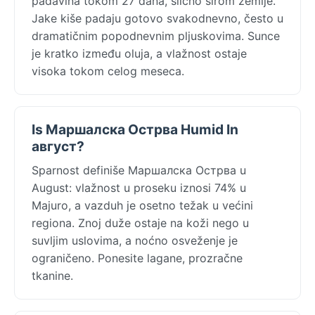
padavina tokom 27 dana, slično širom zemlje.
Jake kiše padaju gotovo svakodnevno, često u
dramatičnim popodnevnim pljuskovima. Sunce
je kratko između oluja, a vlažnost ostaje
visoka tokom celog meseca.
Is Маршалска Острва Humid In
август?
Sparnost definiše Маршалска Острва u
August: vlažnost u proseku iznosi 74% u
Majuro, a vazduh je osetno težak u većini
regiona. Znoj duže ostaje na koži nego u
suvljim uslovima, a noćno osveženje je
ograničeno. Ponesite lagane, prozračne
tkanine.