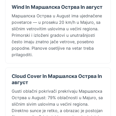
Wind In Маршалска Острва In август
Маршалска Острва u August ima ujednačene
povetarce — u proseku 20 km/h u Majuro, sa
sličnim vetrovitim uslovima u većini regiona.
Primorski i izloženi gradovi u unutrašnjosti
često imaju znatno jače vetrove, posebno
popodne. Planove osetljive na vetar treba
prilagoditi.
Cloud Cover In Маршалска Острва In
август
Gusti oblačni pokrivači prekrivaju Маршалска
Острва u August: 79% oblačnosti u Majuro, sa
sličnim sivim uslovima u većini regiona.
Direktno sunce je retko, a obrazac je postojan