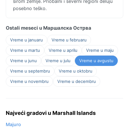
širom zemlje. Priobalni i severni regioni deluju
posebno teško.
Ostali meseci u Маршалска Острва
Vreme u januaru
Vreme u februaru
Vreme u martu
Vreme u aprilu
Vreme u maju
Vreme u junu
Vreme u julu
Vreme u avgustu
Vreme u septembru
Vreme u oktobru
Vreme u novembru
Vreme u decembru
Najveći gradovi u Marshall Islands
Majuro