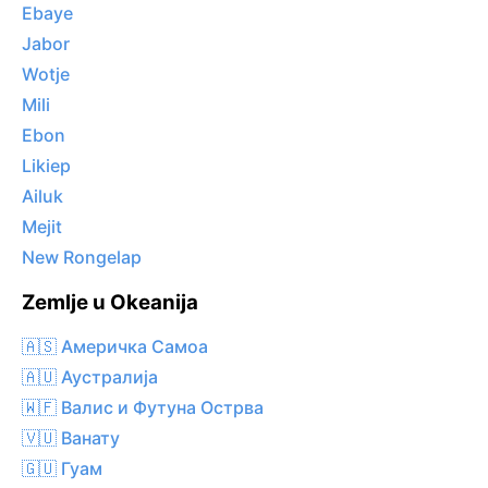
Ebaye
Jabor
Wotje
Mili
Ebon
Likiep
Ailuk
Mejit
New Rongelap
Zemlje u Okeanija
🇦🇸 Америчка Самоа
🇦🇺 Аустралија
🇼🇫 Валис и Футуна Острва
🇻🇺 Ванату
🇬🇺 Гуам