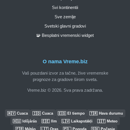
Svi kontinentii
Sve zemlje
Svetski glavni gradovi
🧩 Besplatni vremenski widget
O nama Vreme.biz
Vaš pouzdani izvor za tačne, žive vremenske
prognoze za gradove širom sveta.
Vreme.biz © 2026. Sva prava zadržana.
🇲🇾
🇮🇩
🇪🇸
🇹🇷
Cuaca
Cuaca
El tiempo
Hava durumu
🇭🇺
🇪🇪
🇱🇻
🇮🇹
Időjárás
Ilm
Laikapstākļi
Meteo
🇫🇷
🇱🇹
🇵🇱
🇸🇰
Météo
Oras
Pogoda
Počasie