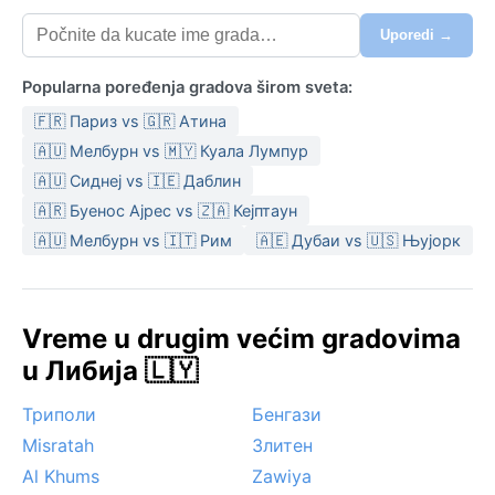
Uporedi →
Popularna poređenja gradova širom sveta:
🇫🇷 Париз vs 🇬🇷 Атина
🇦🇺 Мелбурн vs 🇲🇾 Куала Лумпур
🇦🇺 Сиднеј vs 🇮🇪 Даблин
🇦🇷 Буенос Ајрес vs 🇿🇦 Кејптаун
🇦🇺 Мелбурн vs 🇮🇹 Рим
🇦🇪 Дубаи vs 🇺🇸 Њујорк
Vreme u drugim većim gradovima
u Либија 🇱🇾
Триполи
Бенгази
Misratah
Злитен
Al Khums
Zawiya