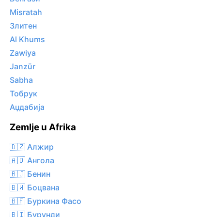
Misratah
Злитен
Al Khums
Zawiya
Janzūr
Sabha
Тобрук
Аџдабија
Zemlje u Afrika
🇩🇿 Алжир
🇦🇴 Ангола
🇧🇯 Бенин
🇧🇼 Боцвана
🇧🇫 Буркина Фасо
🇧🇮 Бурунди