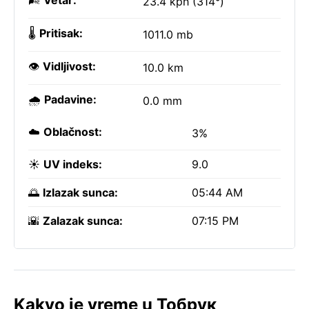
🌬️
Vetar:
23.4 kph (314°)
🌡️
Pritisak:
1011.0 mb
👁️
Vidljivost:
10.0 km
🌧️
Padavine:
0.0 mm
☁️
Oblačnost:
3%
☀️
UV indeks:
9.0
🌅
Izlazak sunca:
05:44 AM
🌇
Zalazak sunca:
07:15 PM
Kakvo je vreme u Тобрук