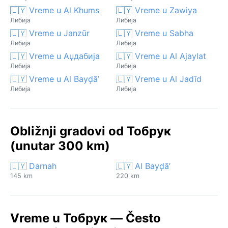
🇱🇾 Vreme u Al Khums
🇱🇾 Vreme u Zawiya
Либија
Либија
🇱🇾 Vreme u Janzūr
🇱🇾 Vreme u Sabha
Либија
Либија
🇱🇾 Vreme u Аџдабија
🇱🇾 Vreme u Al Ajaylat
Либија
Либија
🇱🇾 Vreme u Al Bayḑā’
🇱🇾 Vreme u Al Jadīd
Либија
Либија
Obližnji gradovi od Тобрук
(unutar 300 km)
🇱🇾 Darnah
🇱🇾 Al Bayḑā’
145 km
220 km
Vreme u Тобрук — Često