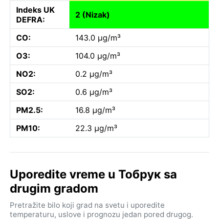
Indeks UK
2 (Nizak)
DEFRA:
CO:
143.0 µg/m³
O3:
104.0 µg/m³
NO2:
0.2 µg/m³
SO2:
0.6 µg/m³
PM2.5:
16.8 µg/m³
PM10:
22.3 µg/m³
Uporedite vreme u Тобрук sa
drugim gradom
Pretražite bilo koji grad na svetu i uporedite
temperaturu, uslove i prognozu jedan pored drugog.