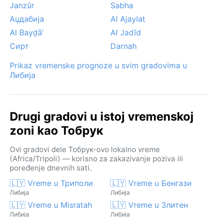
Janzūr
Sabha
Аџдабија
Al Ajaylat
Al Bayḑā’
Al Jadīd
Сирт
Darnah
Prikaz vremenske prognoze u svim gradovima u
Либија
Drugi gradovi u istoj vremenskoj
zoni kao Тобрук
Ovi gradovi dele Тобрук-ovo lokalno vreme
(Africa/Tripoli) — korisno za zakazivanje poziva ili
poređenje dnevnih sati.
🇱🇾 Vreme u Триполи
🇱🇾 Vreme u Бенгази
Либија
Либија
🇱🇾 Vreme u Misratah
🇱🇾 Vreme u Злитен
Либија
Либија