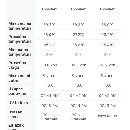
Сунчано
Сунчано
Сунчано
Maksimalna
29.2°C
29.3°C
28.6°C
temperatura
26.9°C
27.2°C
26.7°C
Prosečna
temperatura
25.1°C
25.8°C
25.4°C
Minimalna
temperatura
76%
76%
79%
Prosečna
31.0 kph
38.5 kph
29.9 kph
vlaga
0.0 mm
0.0 mm
0.0 mm
Maksimalni
vetar
10.0
10.0
10.0
Ukupne
padavine
05:44 AM
05:44 AM
05:45 AM
0
UV indeks
07:15 PM
07:14 PM
07:13 PM
Izlazak
Waning
Waning
New Moon
N
sunca
Crescent
Crescent
Zalazak
sunca