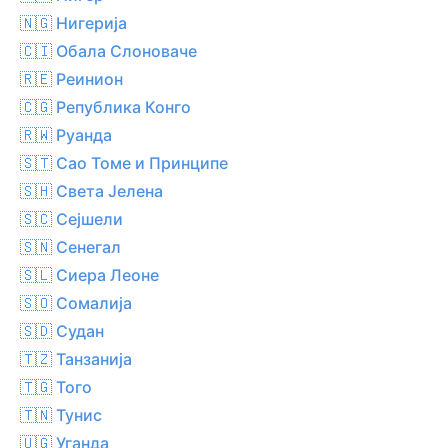
🇳🇬 Нигерија
🇨🇮 Обала Слоноваче
🇷🇪 Реинион
🇨🇬 Република Конго
🇷🇼 Руанда
🇸🇹 Сао Томе и Принципе
🇸🇭 Света Јелена
🇸🇨 Сејшели
🇸🇳 Сенегал
🇸🇱 Сиера Леоне
🇸🇴 Сомалија
🇸🇩 Судан
🇹🇿 Танзанија
🇹🇬 Того
🇹🇳 Тунис
🇺🇬 Уганда