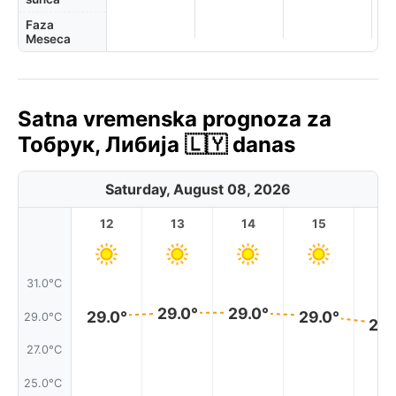
Faza
Meseca
Satna vremenska prognoza za
Тобрук, Либија 🇱🇾 danas
Saturday, August 08, 2026
12
13
14
15
1
31.0°C
29.0°
29.0°
29.0°
29.0°
29.0°C
28.
27.0°C
25.0°C