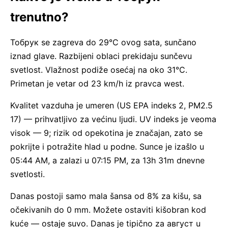
trenutno?
Тобрук se zagreva do 29°C ovog sata, sunčano
iznad glave. Razbijeni oblaci prekidaju sunčevu
svetlost. Vlažnost podiže osećaj na oko 31°C.
Primetan je vetar od 23 km/h iz pravca west.
Kvalitet vazduha je umeren (US EPA indeks 2, PM2.5
17) — prihvatljivo za većinu ljudi. UV indeks je veoma
visok — 9; rizik od opekotina je značajan, zato se
pokrijte i potražite hlad u podne. Sunce je izašlo u
05:44 AM, a zalazi u 07:15 PM, za 13h 31m dnevne
svetlosti.
Danas postoji samo mala šansa od 8% za kišu, sa
očekivanih do 0 mm. Možete ostaviti kišobran kod
kuće — ostaje suvo. Danas je tipično za август u