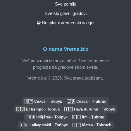
Sve zemlje
Svetski glavni gradovi
🧩 Besplatni vremenski widget
O nama Vreme.biz
Vaš pouzdani izvor za tačne, žive vremenske
prognoze za gradove širom sveta.
Vreme.biz © 2026. Sva prava zadržana.
🇲🇾
🇮🇩
Cuaca · Тобрук
Cuaca · Thubruq
🇪🇸
🇹🇷
El tiempo · Tobruk
Hava durumu · Тобрук
🇭🇺
🇪🇪
Időjárás · Тобрук
Ilm · Ţubruq
🇱🇻
🇮🇹
Laikapstākļi · Тобрук
Meteo · Tobruch