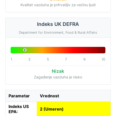
Kvalitet vazduha je prihvatljiv za većinu ljudi
Indeks UK DEFRA
Department for Environment, Food & Rural Affairs
2
1
3
5
7
9
10
Nizak
Zagađenje vazduha je nisko
Parametar
Vrednost
Indeks US
2 (Umeren)
EPA: