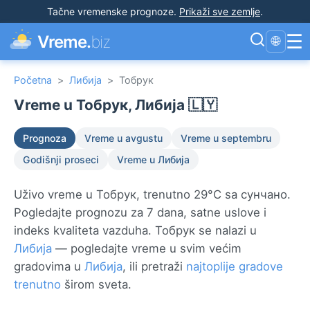
Tačne vremenske prognoze
.
Prikaži sve zemlje
.
☰
Vreme.
biz
🌐
Početna
>
Либија
>
Тобрук
Vreme u Тобрук, Либија 🇱🇾
Prognoza
Vreme u avgustu
Vreme u septembru
Godišnji proseci
Vreme u Либија
Uživo vreme u Тобрук, trenutno 29°C sa сунчано.
Pogledajte prognozu za 7 dana, satne uslove i
indeks kvaliteta vazduha. Тобрук se nalazi u
Либија
— pogledajte vreme u svim većim
gradovima u
Либија
, ili pretraži
najtoplije gradove
trenutno
širom sveta.