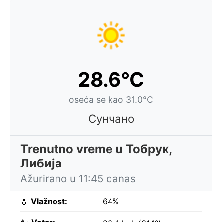
28.6°C
oseća se kao 31.0°C
Сунчано
Trenutno vreme u Тобрук,
Либија
Ažurirano u 11:45 danas
💧
Vlažnost:
64%