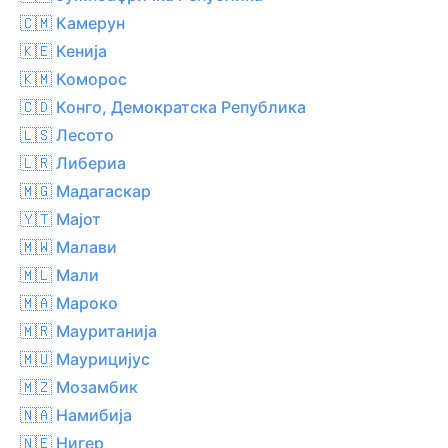
🇨🇲 Камерун
🇰🇪 Кенија
🇰🇲 Коморос
🇨🇩 Конго, Демократска Република
🇱🇸 Лесото
🇱🇷 Либериа
🇲🇬 Мадагаскар
🇾🇹 Мајот
🇲🇼 Малави
🇲🇱 Мали
🇲🇦 Мароко
🇲🇷 Мауританија
🇲🇺 Маурицијус
🇲🇿 Мозамбик
🇳🇦 Намибија
🇳🇪 Нигер