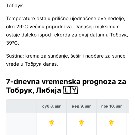
Тобрук.
Temperature ostaju prilično ujednačene ove nedelje,
oko 29°C većinu popodneva. Današnji maksimum
ostaje daleko ispod rekorda za ovaj datum u Тобрук,
39°C.
Suština: krema za sunčanje, šešir i naočare za sunce
vrede u Тобрук danas.
7-dnevna vremenska prognoza za
Тобрук, Либија 🇱🇾
суб 8. авг
нед 9. авг
пон 10. авг
у