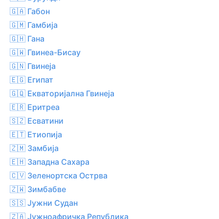
🇬🇦 Габон
🇬🇲 Гамбија
🇬🇭 Гана
🇬🇼 Гвинеа-Бисау
🇬🇳 Гвинеја
🇪🇬 Египат
🇬🇶 Екваторијална Гвинеја
🇪🇷 Еритреа
🇸🇿 Есватини
🇪🇹 Етиопија
🇿🇲 Замбија
🇪🇭 Западна Сахара
🇨🇻 Зеленортска Острва
🇿🇼 Зимбабве
🇸🇸 Јужни Судан
🇿🇦 Јужноафричка Република