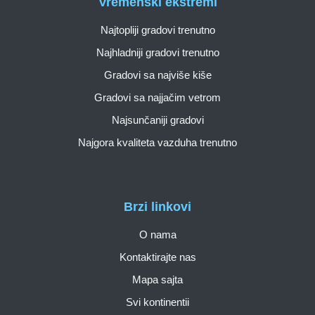
Vremenski ekstremi
Najtopliji gradovi trenutno
Najhladniji gradovi trenutno
Gradovi sa najviše kiše
Gradovi sa najjačim vetrom
Najsunčaniji gradovi
Najgora kvaliteta vazduha trenutno
Brzi linkovi
O nama
Kontaktirajte nas
Mapa sajta
Svi kontinentii