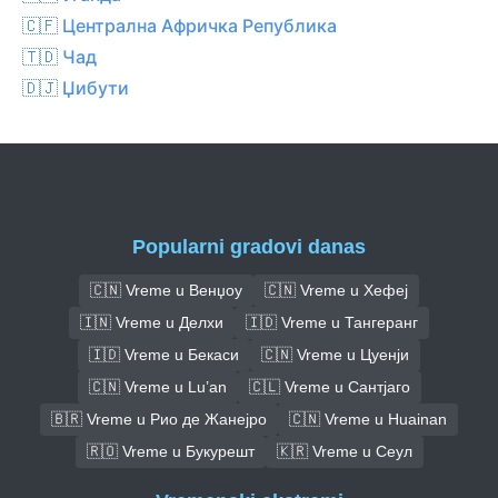
🇨🇫 Централна Афричка Република
🇹🇩 Чад
🇩🇯 Џибути
Popularni gradovi danas
🇨🇳 Vreme u Венџоу
🇨🇳 Vreme u Хефеј
🇮🇳 Vreme u Делхи
🇮🇩 Vreme u Тангеранг
🇮🇩 Vreme u Бекаси
🇨🇳 Vreme u Цуенји
🇨🇳 Vreme u Lu’an
🇨🇱 Vreme u Сантјаго
🇧🇷 Vreme u Рио де Жанејро
🇨🇳 Vreme u Huainan
🇷🇴 Vreme u Букурешт
🇰🇷 Vreme u Сеул