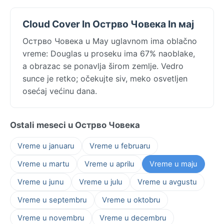
Cloud Cover In Острво Човека In мај
Острво Човека u May uglavnom ima oblačno
vreme: Douglas u proseku ima 67% naoblake,
a obrazac se ponavlja širom zemlje. Vedro
sunce je retko; očekujte siv, meko osvetljen
osećaj većinu dana.
Ostali meseci u Острво Човека
Vreme u januaru
Vreme u februaru
Vreme u martu
Vreme u aprilu
Vreme u maju
Vreme u junu
Vreme u julu
Vreme u avgustu
Vreme u septembru
Vreme u oktobru
Vreme u novembru
Vreme u decembru