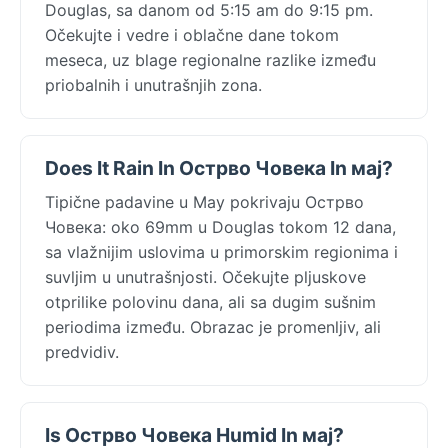
Douglas, sa danom od 5:15 am do 9:15 pm.
Očekujte i vedre i oblačne dane tokom
meseca, uz blage regionalne razlike između
priobalnih i unutrašnjih zona.
Does It Rain In Острво Човека In мај?
Tipične padavine u May pokrivaju Острво
Човека: oko 69mm u Douglas tokom 12 dana,
sa vlažnijim uslovima u primorskim regionima i
suvljim u unutrašnjosti. Očekujte pljuskove
otprilike polovinu dana, ali sa dugim sušnim
periodima između. Obrazac je promenljiv, ali
predvidiv.
Is Острво Човека Humid In мај?