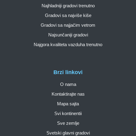
Najhladniji gradovi trenutno
Gradovi sa najviše kiše
Gradovi sa najjačim vetrom
Najsunčaniji gradovi
Najgora kvaliteta vazduha trenutno
Brzi linkovi
O nama
Kontaktirajte nas
Mapa sajta
Svi kontinentii
Sve zemlje
Svetski glavni gradovi