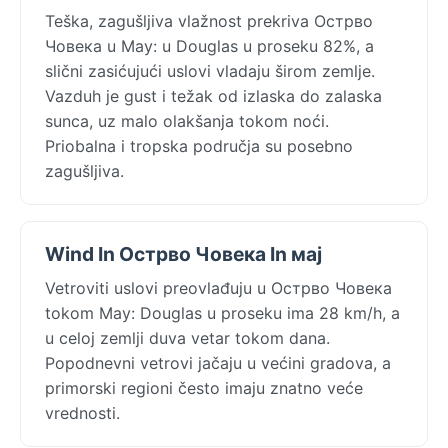
Teška, zagušljiva vlažnost prekriva Острво
Човека u May: u Douglas u proseku 82%, a
slični zasićujući uslovi vladaju širom zemlje.
Vazduh je gust i težak od izlaska do zalaska
sunca, uz malo olakšanja tokom noći.
Priobalna i tropska područja su posebno
zagušljiva.
Wind In Острво Човека In мај
Vetroviti uslovi preovlađuju u Острво Човека
tokom May: Douglas u proseku ima 28 km/h, a
u celoj zemlji duva vetar tokom dana.
Popodnevni vetrovi jačaju u većini gradova, a
primorski regioni često imaju znatno veće
vrednosti.