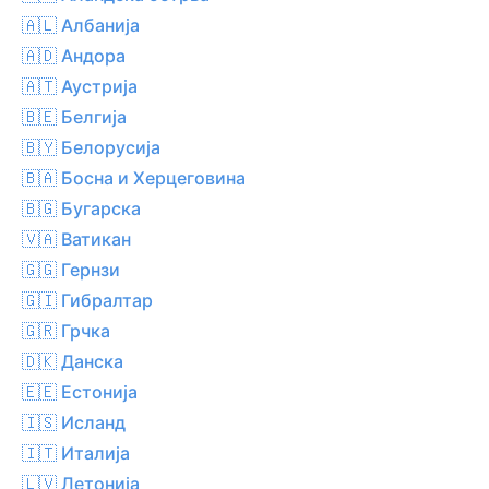
🇦🇱 Албанија
🇦🇩 Андора
🇦🇹 Аустрија
🇧🇪 Белгија
🇧🇾 Белорусија
🇧🇦 Босна и Херцеговина
🇧🇬 Бугарска
🇻🇦 Ватикан
🇬🇬 Гернзи
🇬🇮 Гибралтар
🇬🇷 Грчка
🇩🇰 Данска
🇪🇪 Естонија
🇮🇸 Исланд
🇮🇹 Италија
🇱🇻 Летонија