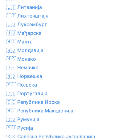
🇱🇹 Литванија
🇱🇮 Лихтенштајн
🇱🇺 Луксембург
🇭🇺 Мађарска
🇲🇹 Малта
🇲🇩 Молдавија
🇲🇨 Монако
🇩🇪 Немачка
🇳🇴 Норвешка
🇵🇱 Пољска
🇵🇹 Португалија
🇮🇪 Република Ирска
🇲🇰 Република Македонија
🇷🇴 Румунија
🇷🇺 Русија
🇷🇸 Савезна Република Југославија