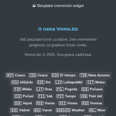
🧩 Besplatni vremenski widget
O nama Vreme.biz
Vaš pouzdani izvor za tačne, žive vremenske
prognoze za gradove širom sveta.
Vreme.biz © 2026. Sva prava zadržana.
🇲🇾
🇮🇩
🇪🇸
🇹🇷
Cuaca
Cuaca
El tiempo
Hava durumu
🇭🇺
🇪🇪
🇱🇻
🇮🇹
Időjárás
Ilm
Laikapstākļi
Meteo
🇫🇷
🇱🇹
🇵🇱
🇸🇰
Météo
Oras
Pogoda
Počasie
🇨🇿
🇫🇮
🇵🇹
🇻🇳
Počasí
Sää
Tempo
Thời tiết
🇩🇰
🇷🇸
🇸🇮
🇷🇴
Vejret
Vreme
Vreme
Vremea
🇸🇪
🇳🇴
🇬🇧🇺🇸
🇳🇱
Vädret
Været
Weather
Weer