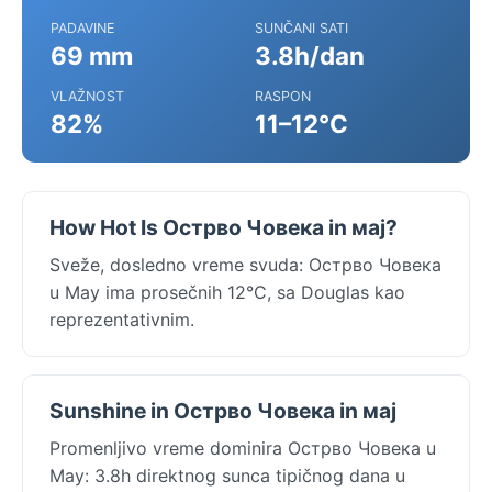
PADAVINE
SUNČANI SATI
69 mm
3.8h/dan
VLAŽNOST
RASPON
82%
11–12°C
How Hot Is Острво Човека in мај?
Sveže, dosledno vreme svuda: Острво Човека
u May ima prosečnih 12°C, sa Douglas kao
reprezentativnim.
Sunshine in Острво Човека in мај
Promenljivo vreme dominira Острво Човека u
May: 3.8h direktnog sunca tipičnog dana u