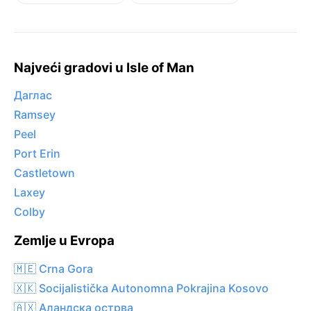
Najveći gradovi u Isle of Man
Даглас
Ramsey
Peel
Port Erin
Castletown
Laxey
Colby
Zemlje u Evropa
🇲🇪 Crna Gora
🇽🇰 Socijalistička Autonomna Pokrajina Kosovo
🇦🇽 Аландска острва