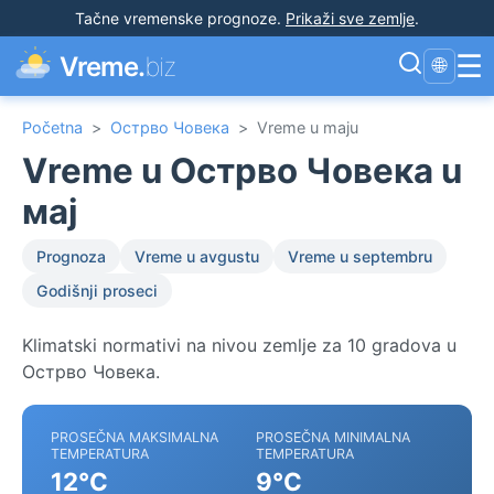
Tačne vremenske prognoze
.
Prikaži sve zemlje
.
☰
Vreme.
biz
🌐
Početna
>
Острво Човека
>
Vreme u maju
Vreme u Острво Човека u
мај
Prognoza
Vreme u avgustu
Vreme u septembru
Godišnji proseci
Klimatski normativi na nivou zemlje za 10 gradova u
Острво Човека.
PROSEČNA MAKSIMALNA
PROSEČNA MINIMALNA
TEMPERATURA
TEMPERATURA
12°C
9°C