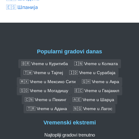
🇪🇸 Шпанија
Popularni gradovi danas
🇧🇷 Vreme u Куритиба
🇮🇳 Vreme u Колката
🇹🇼 Vreme u Тајпеј
🇮🇩 Vreme u Сурабаја
🇲🇽 Vreme u Мексико Сити
🇬🇭 Vreme u Акра
🇸🇴 Vreme u Могадишу
🇪🇨 Vreme u Гвајакил
🇨🇳 Vreme u Пекинг
🇦🇪 Vreme u Шарџа
🇹🇷 Vreme u Адана
🇳🇬 Vreme u Лагос
Vremenski ekstremi
Najtopliji gradovi trenutno