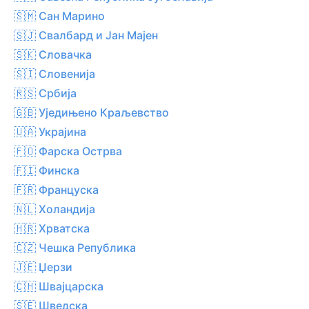
🇸🇲 Сан Марино
🇸🇯 Свалбард и Јан Мајен
🇸🇰 Словачка
🇸🇮 Словенија
🇷🇸 Србија
🇬🇧 Уједињено Краљевство
🇺🇦 Украјина
🇫🇴 Фарска Острва
🇫🇮 Финска
🇫🇷 Француска
🇳🇱 Холандија
🇭🇷 Хрватска
🇨🇿 Чешка Република
🇯🇪 Џерзи
🇨🇭 Швајцарска
🇸🇪 Шведска