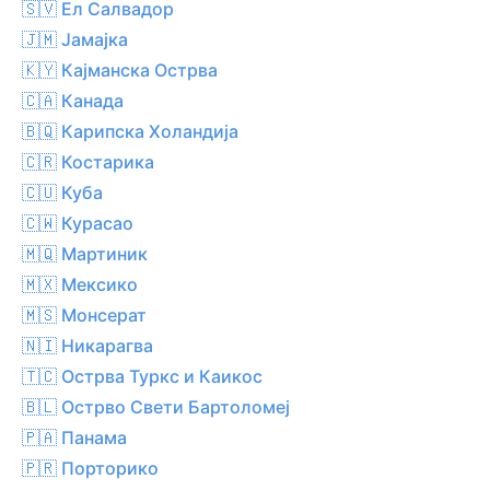
🇸🇻 Ел Салвадор
🇯🇲 Јамајка
🇰🇾 Кајманска Острва
🇨🇦 Канада
🇧🇶 Карипска Холандија
🇨🇷 Костарика
🇨🇺 Куба
🇨🇼 Курасао
🇲🇶 Мартиник
🇲🇽 Мексико
🇲🇸 Монсерат
🇳🇮 Никарагва
🇹🇨 Острва Туркс и Каикос
🇧🇱 Острво Свети Бартоломеј
🇵🇦 Панама
🇵🇷 Порторико