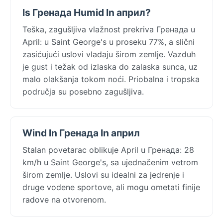
Is Гренада Humid In април?
Teška, zagušljiva vlažnost prekriva Гренада u
April: u Saint George's u proseku 77%, a slični
zasićujući uslovi vladaju širom zemlje. Vazduh
je gust i težak od izlaska do zalaska sunca, uz
malo olakšanja tokom noći. Priobalna i tropska
područja su posebno zagušljiva.
Wind In Гренада In април
Stalan povetarac oblikuje April u Гренада: 28
km/h u Saint George's, sa ujednačenim vetrom
širom zemlje. Uslovi su idealni za jedrenje i
druge vodene sportove, ali mogu ometati finije
radove na otvorenom.