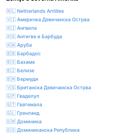
🇳🇱 Netherlands Antilles
🇻🇮 Америчка Девичанска Острва
🇦🇮 Ангвила
🇦🇬 Антигве и Барбуда
🇦🇼 Аруба
🇧🇧 Барбадос
🇧🇸 Бахаме
🇧🇿 Белизе
🇧🇲 Бермуди
🇻🇬 Британска Девичанска Острва
🇬🇵 Гваделуп
🇬🇹 Гватемала
🇬🇱 Гренланд
🇩🇲 Доминика
🇩🇴 Доминиканска Република