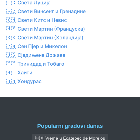
🇱🇨 Света Луција
🇻🇨 Свети Винсент и Гренадине
🇰🇳 Свети Китс и Невис
🇲🇫 Свети Мартин (Француска)
🇸🇽 Свети Мартин (Холандија)
🇵🇲 Сен Пјер и Микелон
🇺🇸 Сједињене Државе
🇹🇹 Тринидад и Тобаго
🇭🇹 Хаити
🇭🇳 Хондурас
Popularni gradovi danas
🇲🇽 Vreme u Ecatepec de Morelos