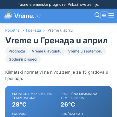
Tačne vremenske prognoze
.
Prikaži sve zemlje
.
☰
Vreme.
biz
🌐
Početna
>
Гренада
>
Vreme u aprilu
Vreme u Гренада u април
Prognoza
Vreme u avgustu
Vreme u septembru
Godišnji proseci
Klimatski normativi na nivou zemlje za 15 gradova u
Гренада.
PROSEČNA MAKSIMALNA
PROSEČNA MINIMALNA
TEMPERATURA
TEMPERATURA
28°C
26°C
PADAVINE
SUNČANI SATI