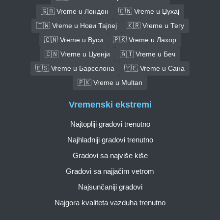
🇬🇧 Vreme u Лондон
🇨🇳 Vreme u Џухај
🇹🇼 Vreme u Нови Тајпеј
🇰🇷 Vreme u Тегу
🇨🇳 Vreme u Вуси
🇵🇰 Vreme u Лахор
🇨🇳 Vreme u Цуенји
🇦🇹 Vreme u Беч
🇪🇸 Vreme u Барселона
🇾🇪 Vreme u Сана
🇵🇰 Vreme u Multan
Vremenski ekstremi
Najtopliji gradovi trenutno
Najhladniji gradovi trenutno
Gradovi sa najviše kiše
Gradovi sa najjačim vetrom
Najsunčaniji gradovi
Najgora kvaliteta vazduha trenutno