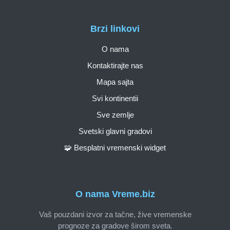
Brzi linkovi
O nama
Kontaktirajte nas
Mapa sajta
Svi kontinentii
Sve zemlje
Svetski glavni gradovi
🧩 Besplatni vremenski widget
O nama Vreme.biz
Vaš pouzdani izvor za tačne, žive vremenske
prognoze za gradove širom sveta.