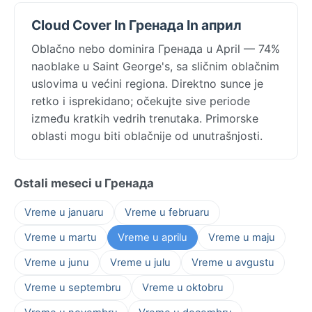
Cloud Cover In Гренада In април
Oblačno nebo dominira Гренада u April — 74%
naoblake u Saint George's, sa sličnim oblačnim
uslovima u većini regiona. Direktno sunce je
retko i isprekidano; očekujte sive periode
između kratkih vedrih trenutaka. Primorske
oblasti mogu biti oblačnije od unutrašnjosti.
Ostali meseci u Гренада
Vreme u januaru
Vreme u februaru
Vreme u martu
Vreme u aprilu
Vreme u maju
Vreme u junu
Vreme u julu
Vreme u avgustu
Vreme u septembru
Vreme u oktobru