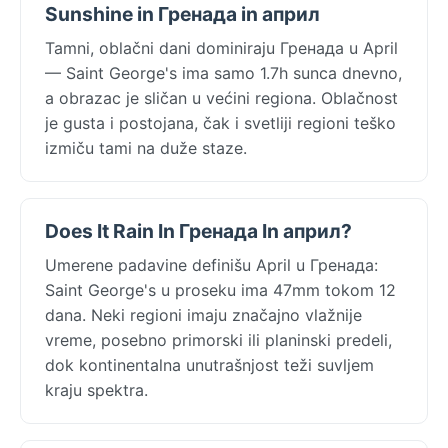
Sunshine in Гренада in април
Tamni, oblačni dani dominiraju Гренада u April
— Saint George's ima samo 1.7h sunca dnevno,
a obrazac je sličan u većini regiona. Oblačnost
je gusta i postojana, čak i svetliji regioni teško
izmiču tami na duže staze.
Does It Rain In Гренада In април?
Umerene padavine definišu April u Гренада:
Saint George's u proseku ima 47mm tokom 12
dana. Neki regioni imaju značajno vlažnije
vreme, posebno primorski ili planinski predeli,
dok kontinentalna unutrašnjost teži suvljem
kraju spektra.