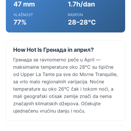
47 mm
1.7h/dan
VLAŽNOST
RASPON
77%
28–28°C
How Hot Is Гренада in април?
Гренада se ravnomerno peče u April —
maksimalne temperature oko 28°C su tipične
od Upper La Tante pa sve do Morne Tranquille,
sa vrlo malo regionalnih varijacija. Noćne
temperature su oko 26°C čak i tokom noći, a
mali geografski otisak zemlje znači da nema
značajnih klimatskih džepova. Očekujte
ujednačenu vrućinu danju i noću.