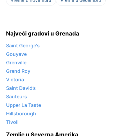
Vreme u novembru
Vreme u decembru
Najveći gradovi u Grenada
Saint George's
Gouyave
Grenville
Grand Roy
Victoria
Saint David’s
Sauteurs
Upper La Taste
Hillsborough
Tivoli
Zemlje u Severna Amerika