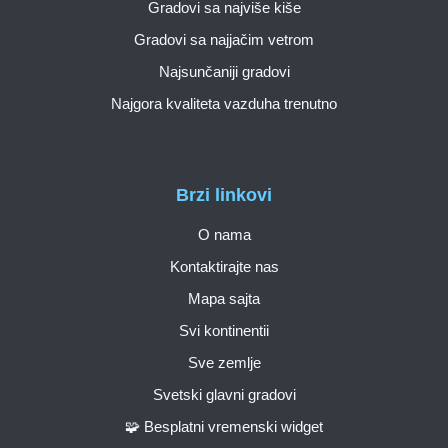
Gradovi sa najviše kiše
Gradovi sa najjačim vetrom
Najsunčaniji gradovi
Najgora kvaliteta vazduha trenutno
Brzi linkovi
O nama
Kontaktirajte nas
Mapa sajta
Svi kontinentii
Sve zemlje
Svetski glavni gradovi
🧩 Besplatni vremenski widget