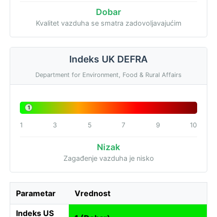
Dobar
Kvalitet vazduha se smatra zadovoljavajućim
Indeks UK DEFRA
Department for Environment, Food & Rural Affairs
1
1
3
5
7
9
10
Nizak
Zagađenje vazduha je nisko
Parametar
Vrednost
Indeks US