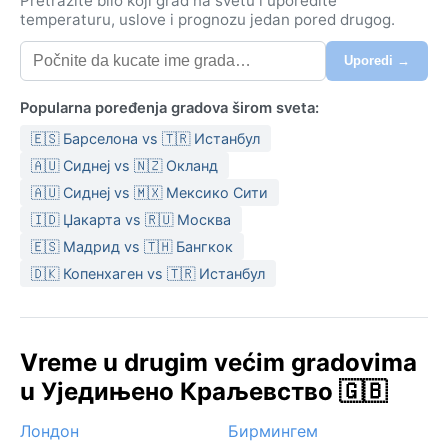
Pretražite bilo koji grad na svetu i uporedite
temperaturu, uslove i prognozu jedan pored drugog.
Uporedi →
Popularna poređenja gradova širom sveta:
🇪🇸 Барселона vs 🇹🇷 Истанбул
🇦🇺 Сиднеј vs 🇳🇿 Окланд
🇦🇺 Сиднеј vs 🇲🇽 Мексико Сити
🇮🇩 Џакарта vs 🇷🇺 Москва
🇪🇸 Мадрид vs 🇹🇭 Бангкок
🇩🇰 Копенхаген vs 🇹🇷 Истанбул
Vreme u drugim većim gradovima
u Уједињено Краљевство 🇬🇧
Лондон
Бирмингем