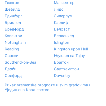
Глазгов
Манчестер
Шефилд
Лидс
Единбург
Ливерпул
Бристол
Кардиф
Бредфорд
Белфаст
Ковентри
Беркенхед
Nottingham
Islington
Reading
Kingston upon Hull
Свонзи
Њукасл на Тајну
Southend-on-Sea
Брајтон
Дарби
Саутхемптон
Солфорд
Daventry
Prikaz vremenske prognoze u svim gradovima u
Уједињено Краљевство