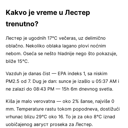
Kakvo je vreme u Лестер
trenutno?
Лестер je ugodnih 17°C večeras, uz delimično
oblačno. Nekoliko oblaka lagano plovi noćnim
nebom. Oseća se nešto hladnije nego što pokazuje,
bliže 15°C.
Vazduh je danas čist — EPA indeks 1, sa niskim
PM2.5 od 7. Dug je dan: sunce je izašlo u 05:37 AM i
ne zalazi do 08:43 PM — 15h 6m dnevnog svetla.
Kiša je malo verovatna — oko 2% šanse, najviše 0
mm. Temperature rastu tokom popodneva, dostižući
vrhunac blizu 29°C oko 16. To je za oko 8°C iznad
uobičajenog август proseka za Лестер.