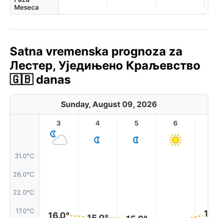
Meseca
Satna vremenska prognoza za
Лестер, Уједињено Краљевство
🇬🇧 danas
Sunday, August 09, 2026
3
4
5
6
7
31.0°C
26.0°C
22.0°C
17.0°C
16.
16.0°
15.0°