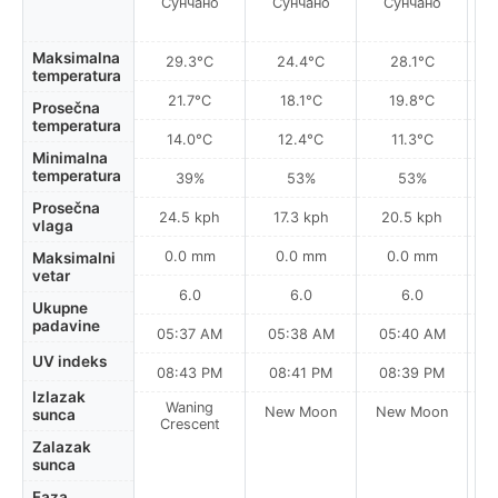
Сунчано
Сунчано
Сунчано
Maksimalna
29.3°C
24.4°C
28.1°C
temperatura
21.7°C
18.1°C
19.8°C
Prosečna
temperatura
14.0°C
12.4°C
11.3°C
Minimalna
temperatura
39%
53%
53%
Prosečna
24.5 kph
17.3 kph
20.5 kph
vlaga
0.0 mm
0.0 mm
0.0 mm
Maksimalni
vetar
6.0
6.0
6.0
Ukupne
padavine
05:37 AM
05:38 AM
05:40 AM
0
UV indeks
08:43 PM
08:41 PM
08:39 PM
Izlazak
Waning
New Moon
New Moon
N
sunca
Crescent
Zalazak
sunca
Faza