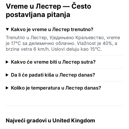
Vreme u Лестер — Često
postavljana pitanja
Kakvo je vreme u Лестер trenutno?
Trenutno u Лестер, Уједињено Краљевство, vreme
je 17°C sa делимично облачно. Vlažnost je 40%, a
brzina vetra 6 km/h. Uslovi deluju kao 15°C.
Kakvo će vreme biti u Лестер sutra?
Da li će padati kiša u Лестер danas?
Koliko je temperatura u Лестер danas?
Najveći gradovi u United Kingdom