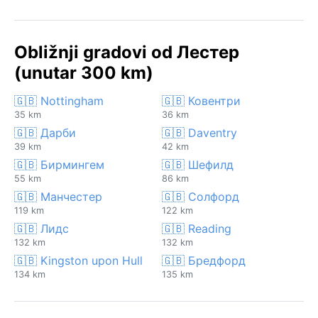
Obližnji gradovi od Лестер
(unutar 300 km)
🇬🇧 Nottingham
🇬🇧 Ковентри
35 km
36 km
🇬🇧 Дарби
🇬🇧 Daventry
39 km
42 km
🇬🇧 Бирмингем
🇬🇧 Шефилд
55 km
86 km
🇬🇧 Манчестер
🇬🇧 Солфорд
119 km
122 km
🇬🇧 Лидс
🇬🇧 Reading
132 km
132 km
🇬🇧 Kingston upon Hull
🇬🇧 Бредфорд
134 km
135 km