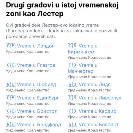
Drugi gradovi u istoj vremenskoj
zoni kao Лестер
Ovi gradovi dele Лестер-ovo lokalno vreme
(Europe/London) — korisno za zakazivanje poziva ili
poređenje dnevnih sati.
🇬🇧 Vreme u Лондон
🇬🇧 Vreme u
Бирмингем
Уједињено Краљевство
Уједињено Краљевство
🇬🇧 Vreme u Глазгов
🇬🇧 Vreme u
Манчестер
Уједињено Краљевство
Уједињено Краљевство
🇬🇧 Vreme u Шефилд
🇬🇧 Vreme u Лидс
Уједињено Краљевство
Уједињено Краљевство
🇬🇧 Vreme u Единбург
🇬🇧 Vreme u Ливерпул
Уједињено Краљевство
Уједињено Краљевство
🇬🇧 Vreme u Бристол
🇬🇧 Vreme u Кардиф
Уједињено Краљевство
Уједињено Краљевство
🇬🇧 Vreme u Бредфорд
🇬🇧 Vreme u Белфаст
Уједињено Краљевство
Уједињено Краљевство