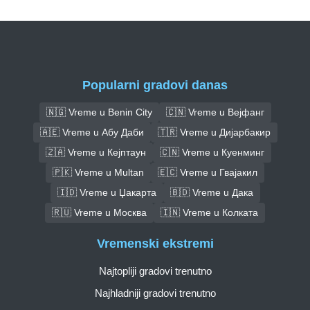
Popularni gradovi danas
🇳🇬 Vreme u Benin City
🇨🇳 Vreme u Вејфанг
🇦🇪 Vreme u Абу Даби
🇹🇷 Vreme u Дијарбакир
🇿🇦 Vreme u Кејптаун
🇨🇳 Vreme u Куенминг
🇵🇰 Vreme u Multan
🇪🇨 Vreme u Гвајакил
🇮🇩 Vreme u Џакарта
🇧🇩 Vreme u Дака
🇷🇺 Vreme u Москва
🇮🇳 Vreme u Колката
Vremenski ekstremi
Najtopliji gradovi trenutno
Najhladniji gradovi trenutno