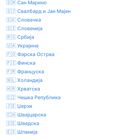
🇸🇲 Сан Марино
🇸🇯 Свалбард и Јан Мајен
🇸🇰 Словачка
🇸🇮 Словенија
🇷🇸 Србија
🇺🇦 Украјина
🇫🇴 Фарска Острва
🇫🇮 Финска
🇫🇷 Француска
🇳🇱 Холандија
🇭🇷 Хрватска
🇨🇿 Чешка Република
🇯🇪 Џерзи
🇨🇭 Швајцарска
🇸🇪 Шведска
🇪🇸 Шпанија