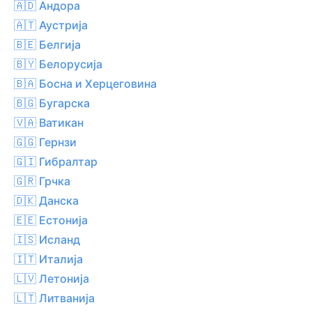
🇦🇩 Андора
🇦🇹 Аустрија
🇧🇪 Белгија
🇧🇾 Белорусија
🇧🇦 Босна и Херцеговина
🇧🇬 Бугарска
🇻🇦 Ватикан
🇬🇬 Гернзи
🇬🇮 Гибралтар
🇬🇷 Грчка
🇩🇰 Данска
🇪🇪 Естонија
🇮🇸 Исланд
🇮🇹 Италија
🇱🇻 Летонија
🇱🇹 Литванија