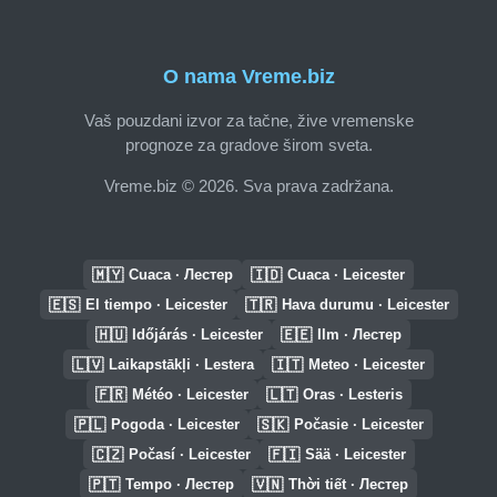
O nama Vreme.biz
Vaš pouzdani izvor za tačne, žive vremenske
prognoze za gradove širom sveta.
Vreme.biz © 2026. Sva prava zadržana.
🇲🇾
🇮🇩
Cuaca · Лестер
Cuaca · Leicester
🇪🇸
🇹🇷
El tiempo · Leicester
Hava durumu · Leicester
🇭🇺
🇪🇪
Időjárás · Leicester
Ilm · Лестер
🇱🇻
🇮🇹
Laikapstākļi · Lestera
Meteo · Leicester
🇫🇷
🇱🇹
Météo · Leicester
Oras · Lesteris
🇵🇱
🇸🇰
Pogoda · Leicester
Počasie · Leicester
🇨🇿
🇫🇮
Počasí · Leicester
Sää · Leicester
🇵🇹
🇻🇳
Tempo · Лестер
Thời tiết · Лестер