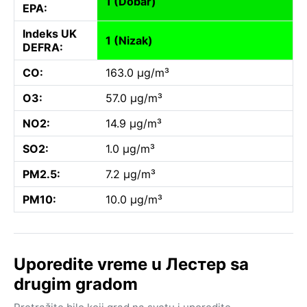
1 (Dobar)
EPA:
Indeks UK
1 (Nizak)
DEFRA:
CO:
163.0 µg/m³
O3:
57.0 µg/m³
NO2:
14.9 µg/m³
SO2:
1.0 µg/m³
PM2.5:
7.2 µg/m³
PM10:
10.0 µg/m³
Uporedite vreme u Лестер sa
drugim gradom