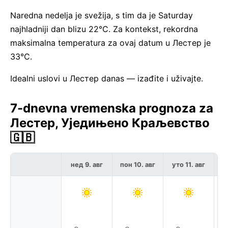
Naredna nedelja je svežija, s tim da je Saturday
najhladniji dan blizu 22°C. Za kontekst, rekordna
maksimalna temperatura za ovaj datum u Лестер je
33°C.
Idealni uslovi u Лестер danas — izađite i uživajte.
7-dnevna vremenska prognoza za
Лестер, Уједињено Краљевство
🇬🇧
нед 9. авг
пон 10. авг
уто 11. авг
с