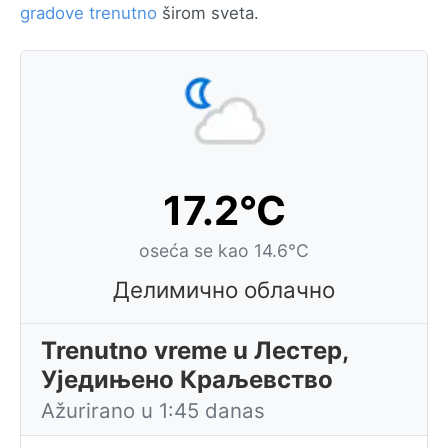
gradove trenutno
širom sveta.
17.2°C
oseća se kao 14.6°C
Делимично облачно
Trenutno vreme u Лестер,
Уједињено Краљевство
Ažurirano u 1:45 danas