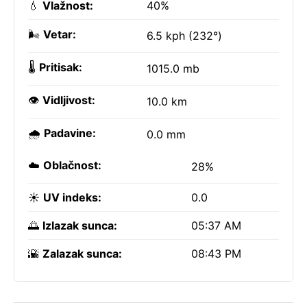
💧
Vlažnost:
40%
🌬️
Vetar:
6.5 kph (232°)
🌡️
Pritisak:
1015.0 mb
👁️
Vidljivost:
10.0 km
🌧️
Padavine:
0.0 mm
☁️
Oblačnost:
28%
☀️
UV indeks:
0.0
🌅
Izlazak sunca:
05:37 AM
🌇
Zalazak sunca:
08:43 PM