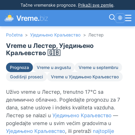
Tačne vremenske prognoze
.
Prikaži sve zemlje
.
☰
Vreme.
biz
🌐
Početna
>
Уједињено Краљевство
>
Лестер
Vreme u Лестер, Уједињено
Краљевство 🇬🇧
Prognoza
Vreme u avgustu
Vreme u septembru
Godišnji proseci
Vreme u Уједињено Краљевство
Uživo vreme u Лестер, trenutno 17°C sa
делимично облачно. Pogledajte prognozu za 7
dana, satne uslove i indeks kvaliteta vazduha.
Лестер se nalazi u
Уједињено Краљевство
—
pogledajte vreme u svim većim gradovima u
Уједињено Краљевство
, ili pretraži
najtoplije