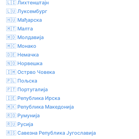
🇱🇮 Лихтенштајн
🇱🇺 Луксембург
🇭🇺 Мађарска
🇲🇹 Малта
🇲🇩 Молдавија
🇲🇨 Монако
🇩🇪 Немачка
🇳🇴 Норвешка
🇮🇲 Острво Човека
🇵🇱 Пољска
🇵🇹 Португалија
🇮🇪 Република Ирска
🇲🇰 Република Македонија
🇷🇴 Румунија
🇷🇺 Русија
🇷🇸 Савезна Република Југославија