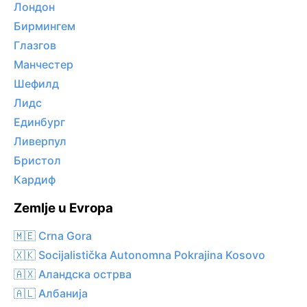
Лондон
Бирмингем
Глазгов
Манчестер
Шефилд
Лидс
Единбург
Ливерпул
Бристол
Кардиф
Zemlje u Evropa
🇲🇪 Crna Gora
🇽🇰 Socijalistička Autonomna Pokrajina Kosovo
🇦🇽 Аландска острва
🇦🇱 Албанија