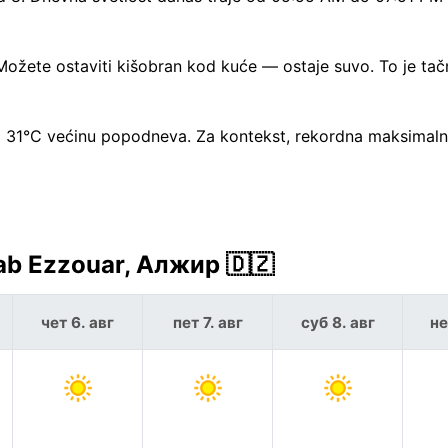
ožete ostaviti kišobran kod kuće — ostaje suvo. To je tač
ko 31°C većinu popodneva. Za kontekst, rekordna maksimal
ab Ezzouar, Алжир 🇩🇿
чет 6. авг
пет 7. авг
суб 8. авг
не