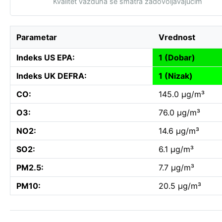
Kvalitet vazduha se smatra zadovoljavajućim
Parametar
Vrednost
Indeks US EPA:
1 (Dobar)
Indeks UK DEFRA:
1 (Nizak)
CO:
145.0 µg/m³
O3:
76.0 µg/m³
NO2:
14.6 µg/m³
SO2:
6.1 µg/m³
PM2.5:
7.7 µg/m³
PM10:
20.5 µg/m³