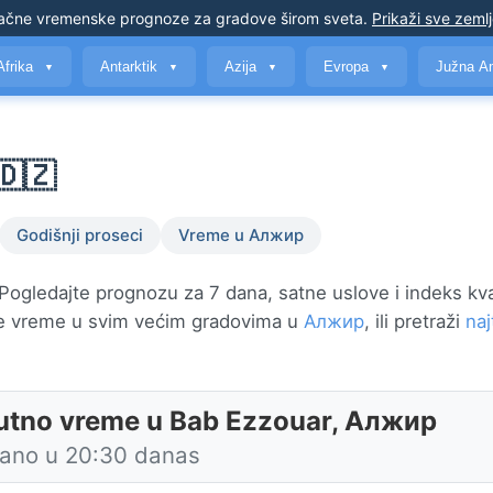
ačne vremenske prognoze
za gradove širom sveta
.
Prikaži sve zeml
Afrika
Antarktik
Azija
Evropa
Južna A
▼
▼
▼
▼
🇩🇿
Godišnji proseci
Vreme u Алжир
ogledajte prognozu za 7 dana, satne uslove i indeks kva
e vreme u svim većim gradovima u
Алжир
, ili pretraži
naj
utno vreme u Bab Ezzouar, Алжир
rano u 20:30 danas