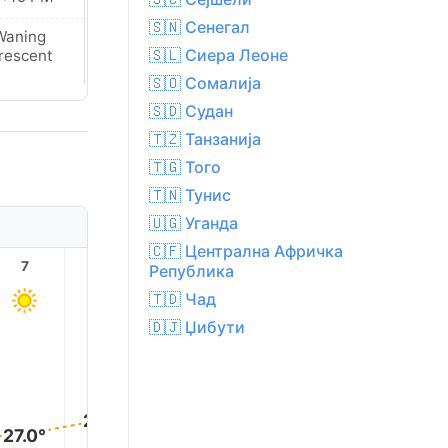
🇸🇳 Сенегал
Waning
New Moon
🇸🇱 Сиера Леоне
rescent
🇸🇴 Сомалија
🇸🇩 Судан
🇹🇿 Танзанија
🇹🇬 Того
🇹🇳 Тунис
🇺🇬 Уганда
🇨🇫 Централна Афричка
7
8
9
10
11
12
Република
🇹🇩 Чад
🇩🇯 Џибути
30.0°
30.0°
29.0°
28.0°
27.0°
27.0°