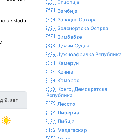
🇪🇹 Етиопија
🇿🇲 Замбија
🇪🇭 Западна Сахара
no u skladu
🇨🇻 Зеленортска Острва
🇿🇼 Зимбабве
na
🇸🇸 Јужни Судан
🇿🇦 Јужноафричка Република
🇨🇲 Камерун
🇰🇪 Кенија
🇰🇲 Коморос
🇨🇩 Конго, Демократска
Република
д 9. авг
пон 10. авг
🇱🇸 Лесото
🇱🇷 Либериа
🇱🇾 Либија
🇲🇬 Мадагаскар
🇾🇹 Мајот