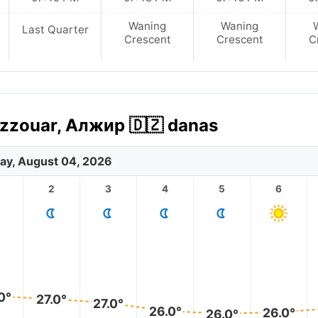
Waning
Waning
Last Quarter
Crescent
Crescent
C
zzouar, Алжир 🇩🇿 danas
ay, August 04, 2026
2
3
4
5
6
0°
27.0°
27.0°
26.0°
26.0°
26.0°