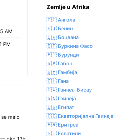
Zemlje u Afrika
🇦🇴 Ангола
🇧🇯 Бенин
55 AM
🇧🇼 Боцвана
1 PM
🇧🇫 Буркина Фасо
🇧🇮 Бурунди
🇬🇦 Габон
🇬🇲 Гамбија
🇬🇭 Гана
🇬🇼 Гвинеа-Бисау
🇬🇳 Гвинеја
🇪🇬 Египат
🇬🇶 Екваторијална Гвинеја
 se malo
🇪🇷 Еритреа
🇸🇿 Есватини
M — oko 13h