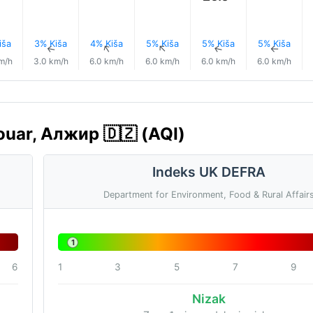
iša
3% Kiša
4% Kiša
5% Kiša
5% Kiša
5% Kiša
↑
↑
↑
↑
↑
↑
m/h
3.0 km/h
6.0 km/h
6.0 km/h
6.0 km/h
6.0 km/h
ouar, Алжир 🇩🇿 (AQI)
Indeks UK DEFRA
Department for Environment, Food & Rural Affair
1
6
1
3
5
7
9
Nizak