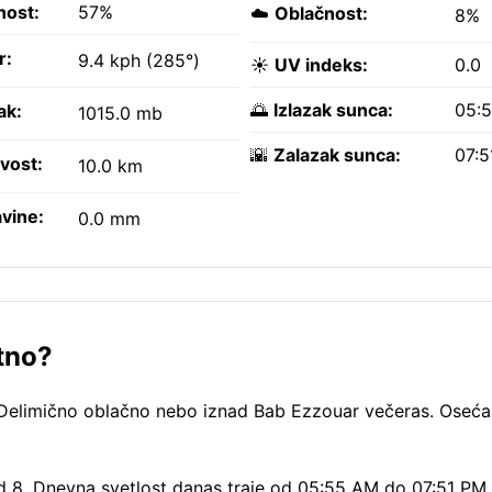
nost:
57%
☁️
Oblačnost:
8%
r:
9.4 kph (285°)
☀️
UV indeks:
0.0
🌅
Izlazak sunca:
05:
ak:
1015.0 mb
🌇
Zalazak sunca:
07:5
ivost:
10.0 km
vine:
0.0 mm
tno?
 Delimično oblačno nebo iznad Bab Ezzouar večeras. Oseća
od 8. Dnevna svetlost danas traje od 05:55 AM do 07:51 P