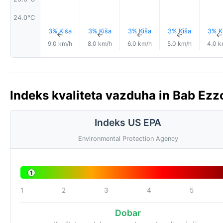
24.0°C
3% Kiša
3% Kiša
3% Kiša
3% Kiša
3% K
↑
↑
↑
↑
9.0 km/h
8.0 km/h
6.0 km/h
5.0 km/h
4.0 k
Indeks kvaliteta vazduha in Bab Ezz
Indeks US EPA
Environmental Protection Agency
1
1
2
3
4
5
Dobar