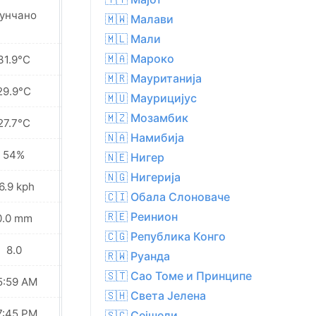
Делимично
унчано
🇲🇼 Малави
облачно
🇲🇱 Мали
🇲🇦 Мароко
31.9°C
31.7°C
🇲🇷 Мауританија
29.9°C
29.9°C
🇲🇺 Маурицијус
🇲🇿 Мозамбик
27.7°C
28.2°C
🇳🇦 Намибија
54%
59%
🇳🇪 Нигер
🇳🇬 Нигерија
6.9 kph
16.6 kph
🇨🇮 Обала Слоноваче
🇷🇪 Реинион
0.0 mm
0.0 mm
🇨🇬 Република Конго
8.0
8.0
🇷🇼 Руанда
🇸🇹 Сао Томе и Принципе
5:59 AM
06:00 AM
🇸🇭 Света Јелена
7:45 PM
07:44 PM
🇸🇨 Сејшели