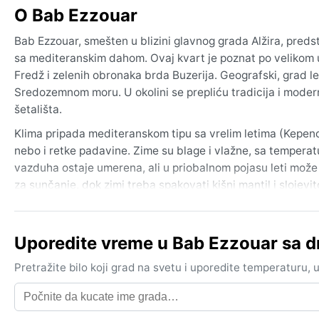
O Bab Ezzouar
Bab Ezzouar, smešten u blizini glavnog grada Alžira, pred
sa mediteranskim dahom. Ovaj kvart je poznat po velikom uni
Fredž i zelenih obronaka brda Buzerija. Geografski, grad l
Sredozemnom moru. U okolini se prepliću tradicija i modern
šetališta.
Klima pripada mediteranskom tipu sa vrelim letima (Kepeno
nebo i retke padavine. Zime su blage i vlažne, sa tempera
vazduha ostaje umerena, ali u priobalnom pojasu leti može
za sunčanje, dok zimi treba spakovati kišni mantil i slojev
Najugodniji period za boravak jeste proleće i jesen, kada s
podnošljiva uz dovoljno tečnosti i hladovinu. Zimi povreme
Uporedite vreme u Bab Ezzouar sa 
fenomen je siroko – vreo i suv vetar iz Sahare koji donosi p
čest, njegovi udari mogu potrajati nekoliko dana i ostaviti 
Pretražite bilo koji grad na svetu i uporedite temperaturu,