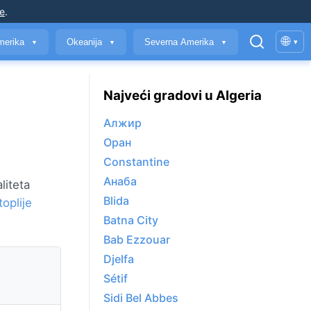
je
.
🌐
merika
Okeanija
Severna Amerika
▾
▼
▼
▼
Najveći gradovi u Algeria
Алжир
Оран
Constantine
Анаба
liteta
Blida
toplije
Batna City
Bab Ezzouar
Djelfa
Sétif
Sidi Bel Abbes