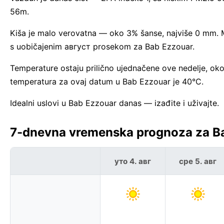
56m.
Kiša je malo verovatna — oko 3% šanse, najviše 0 mm. M
s uobičajenim август prosekom za Bab Ezzouar.
Temperature ostaju prilično ujednačene ove nedelje, o
temperatura za ovaj datum u Bab Ezzouar je 40°C.
Idealni uslovi u Bab Ezzouar danas — izađite i uživajte.
7-dnevna vremenska prognoza za B
уто 4. авг
сре 5. авг