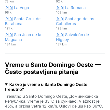
73 km
92 km
🇩🇴 La Vega
🇩🇴 La Romana
98 km
109 km
🇩🇴 Santa Cruz de
🇩🇴 Santiago de los
Barahona
Caballeros
121 km
128 km
🇩🇴 San Juan de la
🇩🇴 Salvaleón de
Maguana
Higüey
134 km
137 km
Vreme u Santo Domingo Oeste —
Često postavljana pitanja
Kakvo je vreme u Santo Domingo Oeste
trenutno?
Trenutno u Santo Domingo Oeste, Доминиканска
Република, vreme je 33°C sa сунчано. Vlažnost je
45%, a brzina vetra 12 km/h. Uslovi deluju kao 36°C.