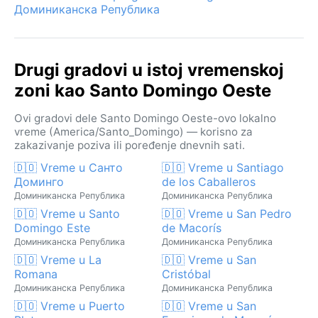
Доминиканска Република
Drugi gradovi u istoj vremenskoj
zoni kao Santo Domingo Oeste
Ovi gradovi dele Santo Domingo Oeste-ovo lokalno
vreme (America/Santo_Domingo) — korisno za
zakazivanje poziva ili poređenje dnevnih sati.
🇩🇴 Vreme u Санто
🇩🇴 Vreme u Santiago
Доминго
de los Caballeros
Доминиканска Република
Доминиканска Република
🇩🇴 Vreme u Santo
🇩🇴 Vreme u San Pedro
Domingo Este
de Macorís
Доминиканска Република
Доминиканска Република
🇩🇴 Vreme u La
🇩🇴 Vreme u San
Romana
Cristóbal
Доминиканска Република
Доминиканска Република
🇩🇴 Vreme u Puerto
🇩🇴 Vreme u San