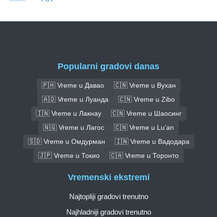
Popularni gradovi danas
🇵🇭 Vreme u Давао
🇨🇳 Vreme u Вухан
🇦🇴 Vreme u Луанда
🇨🇳 Vreme u Zibo
🇮🇳 Vreme u Лакнау
🇨🇳 Vreme u Шаосинг
🇳🇬 Vreme u Лагос
🇨🇳 Vreme u Lu’an
🇸🇩 Vreme u Омдурман
🇮🇳 Vreme u Вадодара
🇯🇵 Vreme u Токио
🇨🇦 Vreme u Торонто
Vremenski ekstremi
Najtopliji gradovi trenutno
Najhladniji gradovi trenutno