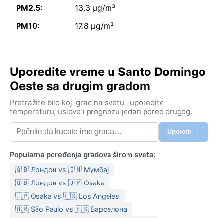
PM2.5:
13.3 µg/m³
PM10:
17.8 µg/m³
Uporedite vreme u Santo Domingo
Oeste sa drugim gradom
Pretražite bilo koji grad na svetu i uporedite
temperaturu, uslove i prognozu jedan pored drugog.
Uporedi →
Popularna poređenja gradova širom sveta:
🇬🇧 Лондон vs 🇮🇳 Мумбај
🇬🇧 Лондон vs 🇯🇵 Osaka
🇯🇵 Osaka vs 🇺🇸 Los Angeles
🇧🇷 São Paulo vs 🇪🇸 Барселона