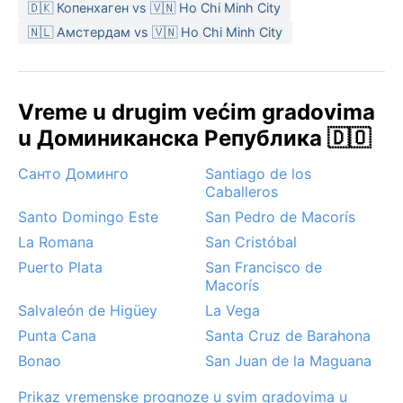
🇩🇰 Копенхаген vs 🇻🇳 Ho Chi Minh City
🇳🇱 Амстердам vs 🇻🇳 Ho Chi Minh City
Vreme u drugim većim gradovima
u Доминиканска Република 🇩🇴
Санто Доминго
Santiago de los
Caballeros
Santo Domingo Este
San Pedro de Macorís
La Romana
San Cristóbal
Puerto Plata
San Francisco de
Macorís
Salvaleón de Higüey
La Vega
Punta Cana
Santa Cruz de Barahona
Bonao
San Juan de la Maguana
Prikaz vremenske prognoze u svim gradovima u