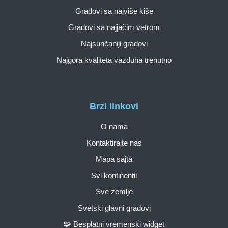
Gradovi sa najviše kiše
Gradovi sa najjačim vetrom
Najsunčaniji gradovi
Najgora kvaliteta vazduha trenutno
Brzi linkovi
O nama
Kontaktirajte nas
Mapa sajta
Svi kontinentii
Sve zemlje
Svetski glavni gradovi
🧩 Besplatni vremenski widget