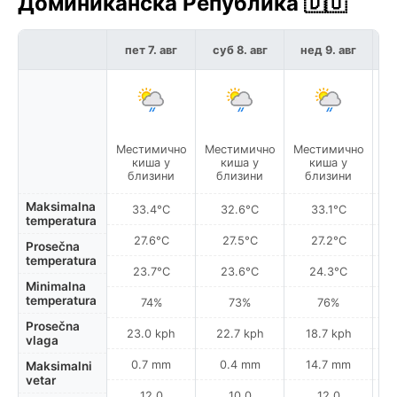
Доминиканска Република 🇩🇴
пет 7. авг
суб 8. авг
нед 9. авг
п
Местимично
Местимично
Местимично
Ме
киша у
киша у
киша у
близини
близини
близини
Maksimalna
33.4°C
32.6°C
33.1°C
temperatura
27.6°C
27.5°C
27.2°C
Prosečna
temperatura
23.7°C
23.6°C
24.3°C
Minimalna
temperatura
74%
73%
76%
Prosečna
23.0 kph
22.7 kph
18.7 kph
vlaga
0.7 mm
0.4 mm
14.7 mm
Maksimalni
vetar
12.0
10.0
12.0