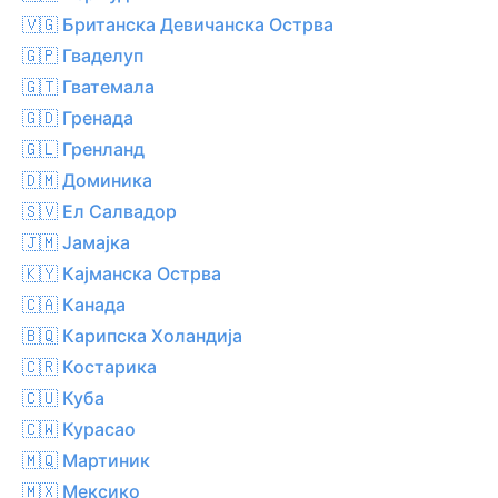
🇻🇬 Британска Девичанска Острва
🇬🇵 Гваделуп
🇬🇹 Гватемала
🇬🇩 Гренада
🇬🇱 Гренланд
🇩🇲 Доминика
🇸🇻 Ел Салвадор
🇯🇲 Јамајка
🇰🇾 Кајманска Острва
🇨🇦 Канада
🇧🇶 Карипска Холандија
🇨🇷 Костарика
🇨🇺 Куба
🇨🇼 Курасао
🇲🇶 Мартиник
🇲🇽 Мексико