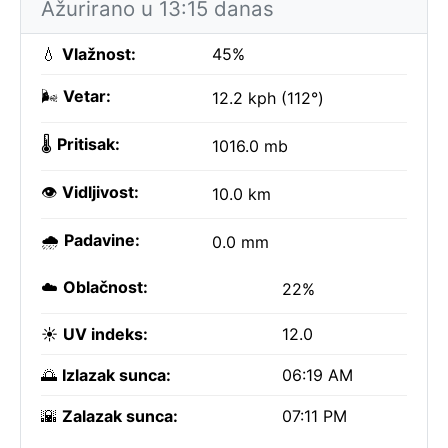
Ažurirano u 13:15 danas
💧
Vlažnost:
45%
🌬️
Vetar:
12.2 kph (112°)
🌡️
Pritisak:
1016.0 mb
👁️
Vidljivost:
10.0 km
🌧️
Padavine:
0.0 mm
☁️
Oblačnost:
22%
☀️
UV indeks:
12.0
🌅
Izlazak sunca:
06:19 AM
🌇
Zalazak sunca:
07:11 PM