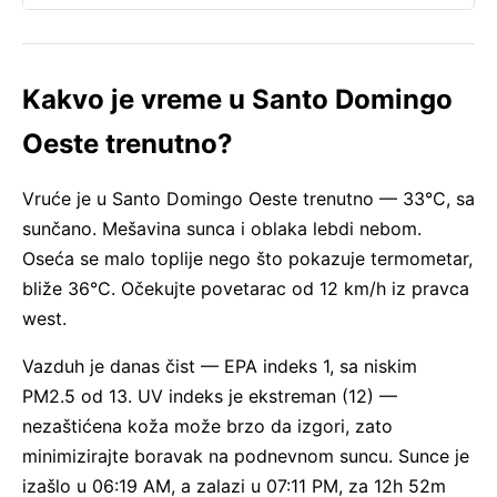
Kakvo je vreme u Santo Domingo
Oeste trenutno?
Vruće je u Santo Domingo Oeste trenutno — 33°C, sa
sunčano. Mešavina sunca i oblaka lebdi nebom.
Oseća se malo toplije nego što pokazuje termometar,
bliže 36°C. Očekujte povetarac od 12 km/h iz pravca
west.
Vazduh je danas čist — EPA indeks 1, sa niskim
PM2.5 od 13. UV indeks je ekstreman (12) —
nezaštićena koža može brzo da izgori, zato
minimizirajte boravak na podnevnom suncu. Sunce je
izašlo u 06:19 AM, a zalazi u 07:11 PM, za 12h 52m