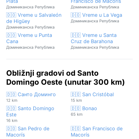
Plata
Francisco de Macorís
Доминиканска Република
Доминиканска Република
🇩🇴 Vreme u Salvaleón
🇩🇴 Vreme u La Vega
de Higüey
Доминиканска Република
Доминиканска Република
🇩🇴 Vreme u Punta
🇩🇴 Vreme u Santa
Cana
Cruz de Barahona
Доминиканска Република
Доминиканска Република
Obližnji gradovi od Santo
Domingo Oeste (unutar 300 km)
🇩🇴 Санто Доминго
🇩🇴 San Cristóbal
12 km
15 km
🇩🇴 Santo Domingo
🇩🇴 Bonao
Este
65 km
16 km
🇩🇴 San Pedro de
🇩🇴 San Francisco de
Macorís
Macorís