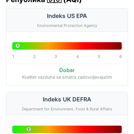
Indeks US EPA
Environmental Protection Agency
1
1
2
3
4
5
6
Dobar
Kvalitet vazduha se smatra zadovoljavajućim
Indeks UK DEFRA
Department for Environment, Food & Rural Affairs
2