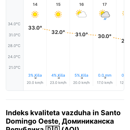
14
15
16
17
1
34.0°C
33.0°
32.0°
31.0°
31.0°C
30.0°
29.
28.0°C
24.0°C
21.0°C
3% Kiša
4% Kiša
5% Kiša
0.0 mm
0.1 
↑
↑
↑
↑
20.0 km/h
23.0 km/h
20.0 km/h
17.0 km/h
12.0 
Indeks kvaliteta vazduha in Santo
Domingo Oeste, Доминиканска
Република 🇩🇴 (AQI)