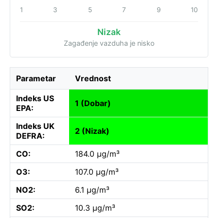
1
3
5
7
9
10
Nizak
Zagađenje vazduha je nisko
Parametar
Vrednost
Indeks US
1 (Dobar)
EPA:
Indeks UK
2 (Nizak)
DEFRA:
CO:
184.0 µg/m³
O3:
107.0 µg/m³
NO2:
6.1 µg/m³
SO2:
10.3 µg/m³