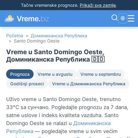
Tačne vremenske prognoze
.
Prikaži sve zemlje
.
☰
Vreme.
biz
🌐
Početna
>
Доминиканска Република
>
Santo Domingo Oeste
Vreme u Santo Domingo Oeste,
Доминиканска Република 🇩🇴
Prognoza
Vreme u avgustu
Vreme u septembru
Godišnji proseci
Vreme u Доминиканска Република
Uživo vreme u Santo Domingo Oeste, trenutno
33°C sa сунчано. Pogledajte prognozu za 7 dana,
satne uslove i indeks kvaliteta vazduha. Santo
Domingo Oeste se nalazi u
Доминиканска
Република
— pogledajte vreme u svim većim