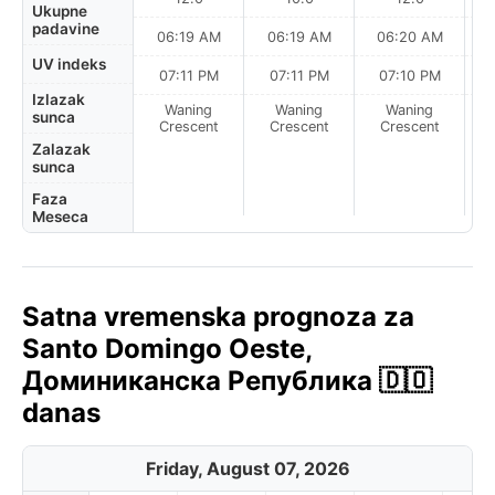
Ukupne
padavine
06:19 AM
06:19 AM
06:20 AM
0
UV indeks
07:11 PM
07:11 PM
07:10 PM
Izlazak
Waning
Waning
Waning
N
sunca
Crescent
Crescent
Crescent
Zalazak
sunca
Faza
Meseca
Satna vremenska prognoza za
Santo Domingo Oeste,
Доминиканска Република 🇩🇴
danas
Friday, August 07, 2026