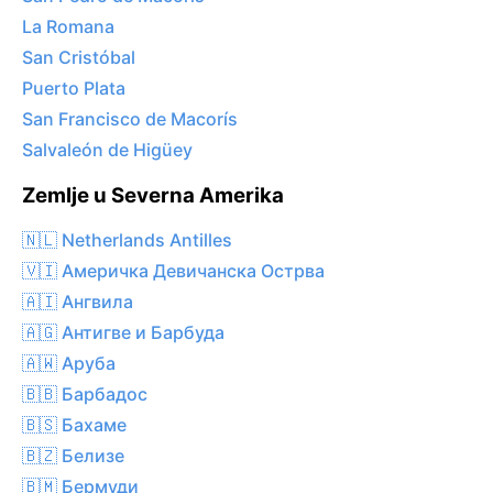
La Romana
San Cristóbal
Puerto Plata
San Francisco de Macorís
Salvaleón de Higüey
Zemlje u Severna Amerika
🇳🇱 Netherlands Antilles
🇻🇮 Америчка Девичанска Острва
🇦🇮 Ангвила
🇦🇬 Антигве и Барбуда
🇦🇼 Аруба
🇧🇧 Барбадос
🇧🇸 Бахаме
🇧🇿 Белизе
🇧🇲 Бермуди