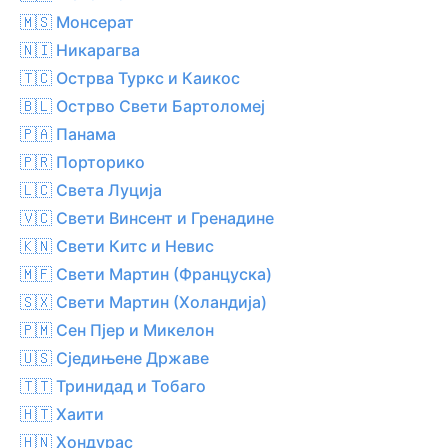
🇲🇸 Монсерат
🇳🇮 Никарагва
🇹🇨 Острва Туркс и Каикос
🇧🇱 Острво Свети Бартоломеј
🇵🇦 Панама
🇵🇷 Порторико
🇱🇨 Света Луција
🇻🇨 Свети Винсент и Гренадине
🇰🇳 Свети Китс и Невис
🇲🇫 Свети Мартин (Француска)
🇸🇽 Свети Мартин (Холандија)
🇵🇲 Сен Пјер и Микелон
🇺🇸 Сједињене Државе
🇹🇹 Тринидад и Тобаго
🇭🇹 Хаити
🇭🇳 Хондурас