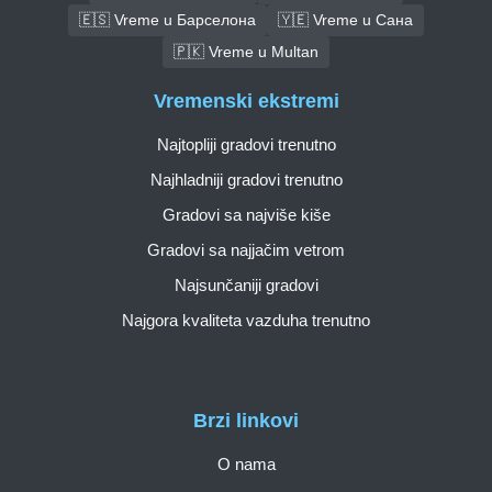
🇪🇸 Vreme u Барселона
🇾🇪 Vreme u Сана
🇵🇰 Vreme u Multan
Vremenski ekstremi
Najtopliji gradovi trenutno
Najhladniji gradovi trenutno
Gradovi sa najviše kiše
Gradovi sa najjačim vetrom
Najsunčaniji gradovi
Najgora kvaliteta vazduha trenutno
Brzi linkovi
O nama