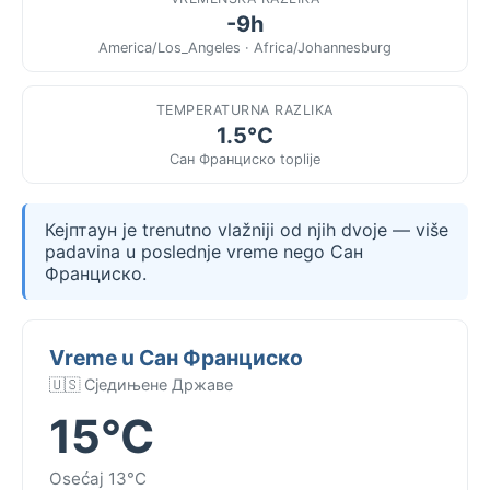
-9h
America/Los_Angeles · Africa/Johannesburg
TEMPERATURNA RAZLIKA
1.5°C
Сан Франциско toplije
Кејптаун je trenutno vlažniji od njih dvoje — više
padavina u poslednje vreme nego Сан
Франциско.
Vreme u Сан Франциско
🇺🇸 Сједињене Државе
15°C
Osećaj 13°C