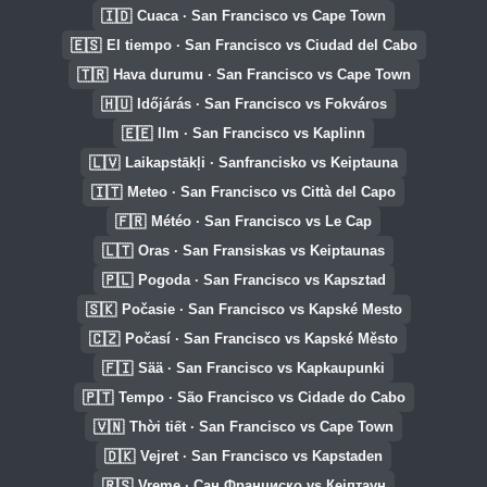
🇮🇩
Cuaca · San Francisco vs Cape Town
🇪🇸
El tiempo · San Francisco vs Ciudad del Cabo
🇹🇷
Hava durumu · San Francisco vs Cape Town
🇭🇺
Időjárás · San Francisco vs Fokváros
🇪🇪
Ilm · San Francisco vs Kaplinn
🇱🇻
Laikapstākļi · Sanfrancisko vs Keiptauna
🇮🇹
Meteo · San Francisco vs Città del Capo
🇫🇷
Météo · San Francisco vs Le Cap
🇱🇹
Oras · San Fransiskas vs Keiptaunas
🇵🇱
Pogoda · San Francisco vs Kapsztad
🇸🇰
Počasie · San Francisco vs Kapské Mesto
🇨🇿
Počasí · San Francisco vs Kapské Město
🇫🇮
Sää · San Francisco vs Kapkaupunki
🇵🇹
Tempo · São Francisco vs Cidade do Cabo
🇻🇳
Thời tiết · San Francisco vs Cape Town
🇩🇰
Vejret · San Francisco vs Kapstaden
🇷🇸
Vreme · Сан Франциско vs Кејптаун