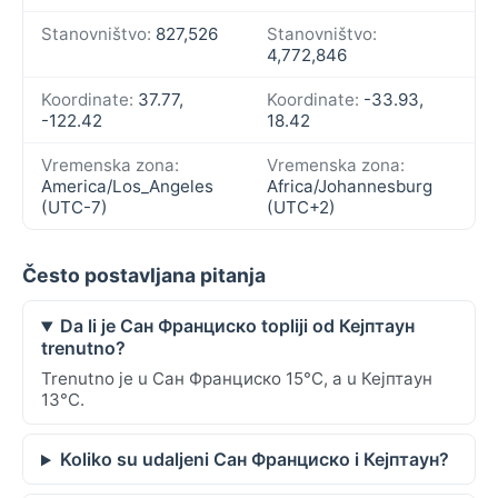
Stanovništvo:
827,526
Stanovništvo:
4,772,846
Koordinate:
37.77,
Koordinate:
-33.93,
-122.42
18.42
Vremenska zona:
Vremenska zona:
America/Los_Angeles
Africa/Johannesburg
(UTC-7)
(UTC+2)
Često postavljana pitanja
Da li je Сан Франциско topliji od Кејптаун
trenutno?
Trenutno je u Сан Франциско 15°C, a u Кејптаун
13°C.
Koliko su udaljeni Сан Франциско i Кејптаун?