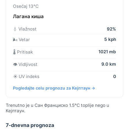
Osećaj 13°C
Лагана киша
💧 Vlažnost
92%
5 kph
🌬️ Vetar
1021 mb
🌡️ Pritisak
9.0 km
👁️ Vidljivost
☀️ UV indeks
0
Pogledajte celu prognozu za Кејптаун →
Trenutno je u Сан Франциско 1.5°C toplije nego u
Кејптаун.
7-dnevna prognoza