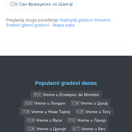
🇨🇳 Сан Франциско vs Шангај
Pregledaj druga poređenja:
Najtopliji gradovi trenutno
·
Svetski glavni gradovi
·
Mapa sajta
Popularni gradovi danas
🇲🇽 Vreme u Ecatepec de Morelos
🇬🇧 Vreme u Лондон
🇨🇳 Vreme u Џухај
🇹🇼 Vreme u Нови Тајпеј
🇰🇷 Vreme u Тегу
🇨🇳 Vreme u Вуси
🇵🇰 Vreme u Лахор
🇨🇳 Vreme u Цуенји
🇦🇹 Vreme u Беч