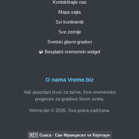
Kontaktirajte nas
Mapa sajta
Svi kontinentii
Sve zemlje
Svetski glavni gradovi
🧩 Besplatni vremenski widget
O nama Vreme.biz
Vaš pouzdani izvor za tačne, žive vremenske
prognoze za gradove širom sveta.
Vreme.biz © 2026. Sva prava zadržana.
🇲🇾
Cuaca · Сан Франциско vs Кејптаун