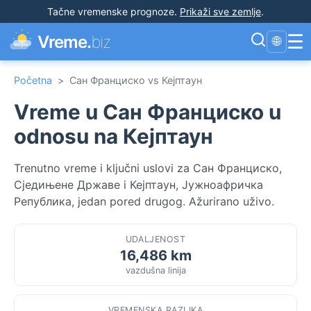
Tačne vremenske prognoze
.
Prikaži sve zemlje
.
☰
Vreme.
biz
🌐
Početna
>
Сан Франциско vs Кејптаун
Vreme u Сан Франциско u
odnosu na Кејптаун
Trenutno vreme i ključni uslovi za Сан Франциско,
Сједињене Државе i Кејптаун, Јужноафричка
Република, jedan pored drugog. Ažurirano uživo.
UDALJENOST
16,486 km
vazdušna linija
VREMENSKA RAZLIKA