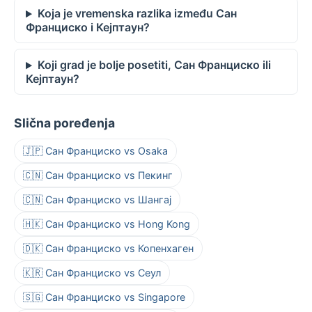
Koja je vremenska razlika između Сан
Франциско i Кејптаун?
Koji grad je bolje posetiti, Сан Франциско ili
Кејптаун?
Slična poređenja
🇯🇵 Сан Франциско vs Osaka
🇨🇳 Сан Франциско vs Пекинг
🇨🇳 Сан Франциско vs Шангај
🇭🇰 Сан Франциско vs Hong Kong
🇩🇰 Сан Франциско vs Копенхаген
🇰🇷 Сан Франциско vs Сеул
🇸🇬 Сан Франциско vs Singapore