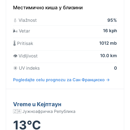
Местимично киша у близини
💧 Vlažnost
95%
16 kph
🌬️ Vetar
1012 mb
🌡️ Pritisak
10.0 km
👁️ Vidljivost
☀️ UV indeks
0
Pogledajte celu prognozu za Сан Франциско →
Vreme u Кејптаун
🇿🇦 Јужноафричка Република
13°C