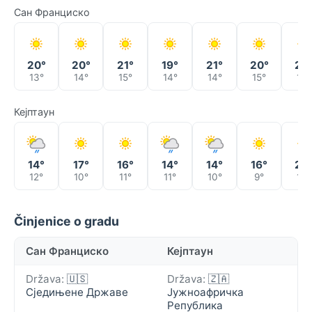
Сан Франциско
20°
20°
21°
19°
21°
20°
20
13°
14°
15°
14°
14°
15°
15°
Кејптаун
14°
17°
16°
14°
14°
16°
20
12°
10°
11°
11°
10°
9°
12°
Činjenice o gradu
Сан Франциско
Кејптаун
Država:
🇺🇸
Država:
🇿🇦
Сједињене Државе
Јужноафричка
Република