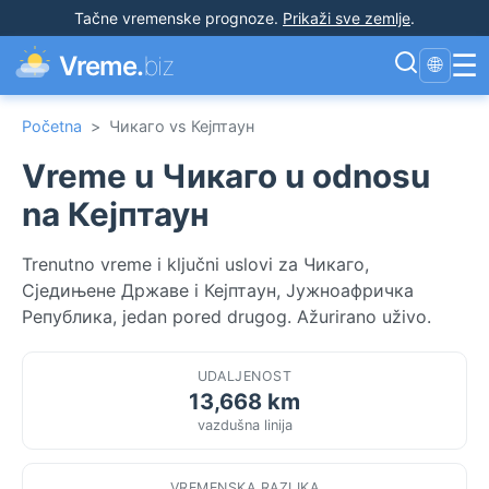
Tačne vremenske prognoze
.
Prikaži sve zemlje
.
☰
Vreme.
biz
🌐
Početna
>
Чикаго vs Кејптаун
Vreme u Чикаго u odnosu
na Кејптаун
Trenutno vreme i ključni uslovi za Чикаго,
Сједињене Државе i Кејптаун, Јужноафричка
Република, jedan pored drugog. Ažurirano uživo.
UDALJENOST
13,668 km
vazdušna linija
VREMENSKA RAZLIKA