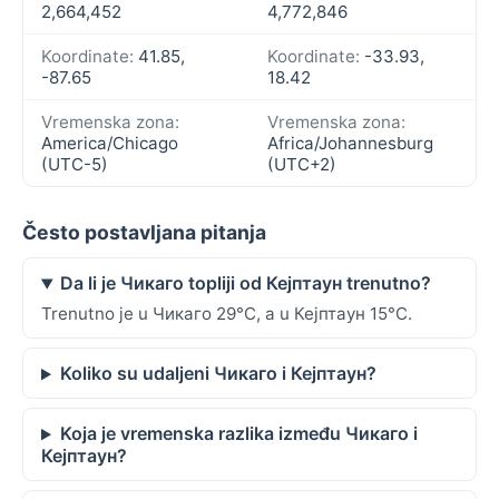
2,664,452
4,772,846
Koordinate:
41.85,
Koordinate:
-33.93,
-87.65
18.42
Vremenska zona:
Vremenska zona:
America/Chicago
Africa/Johannesburg
(UTC-5)
(UTC+2)
Često postavljana pitanja
Da li je Чикаго topliji od Кејптаун trenutno?
Trenutno je u Чикаго 29°C, a u Кејптаун 15°C.
Koliko su udaljeni Чикаго i Кејптаун?
Koja je vremenska razlika između Чикаго i
Кејптаун?