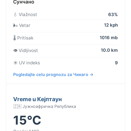
Сунчано
💧 Vlažnost
63%
12 kph
🌬️ Vetar
1016 mb
🌡️ Pritisak
10.0 km
👁️ Vidljivost
☀️ UV indeks
9
Pogledajte celu prognozu za Чикаго →
Vreme u Кејптаун
🇿🇦 Јужноафричка Република
15°C