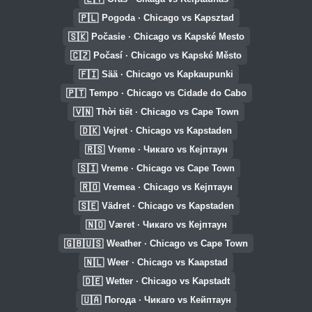
🇵🇱
Pogoda · Chicago vs Kapsztad
🇸🇰
Počasie · Chicago vs Kapské Mesto
🇨🇿
Počasí · Chicago vs Kapské Město
🇫🇮
Sää · Chicago vs Kapkaupunki
🇵🇹
Tempo · Chicago vs Cidade do Cabo
🇻🇳
Thời tiết · Chicago vs Cape Town
🇩🇰
Vejret · Chicago vs Kapstaden
🇷🇸
Vreme · Чикаго vs Кејптаун
🇸🇮
Vreme · Chicago vs Cape Town
🇷🇴
Vremea · Chicago vs Кејптаун
🇸🇪
Vädret · Chicago vs Kapstaden
🇳🇴
Været · Чикаго vs Кејптаун
🇬🇧🇺🇸
Weather · Chicago vs Cape Town
🇳🇱
Weer · Chicago vs Kaapstad
🇩🇪
Wetter · Chicago vs Kapstadt
🇺🇦
Погода · Чикаго vs Кейптаун