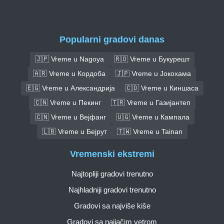
Popularni gradovi danas
🇯🇵 Vreme u Nagoya
🇷🇴 Vreme u Букурешт
🇦🇷 Vreme u Кордоба
🇯🇵 Vreme u Јокохама
🇪🇬 Vreme u Александрија
🇨🇩 Vreme u Киншаса
🇨🇳 Vreme u Пекинг
🇹🇷 Vreme u Газијантеп
🇨🇳 Vreme u Вејфанг
🇺🇬 Vreme u Кампала
🇱🇧 Vreme u Бејрут
🇹🇼 Vreme u Tainan
Vremenski ekstremi
Najtopliji gradovi trenutno
Najhladniji gradovi trenutno
Gradovi sa najviše kiše
Gradovi sa najjačim vetrom