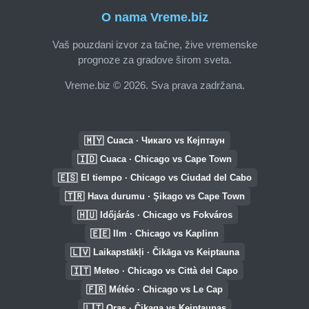
O nama Vreme.biz
Vaš pouzdani izvor za tačne, žive vremenske
prognoze za gradove širom sveta.
Vreme.biz © 2026. Sva prava zadržana.
🇲🇾
Cuaca · Чикаго vs Кејптаун
🇮🇩
Cuaca · Chicago vs Cape Town
🇪🇸
El tiempo · Chicago vs Ciudad del Cabo
🇹🇷
Hava durumu · Şikago vs Cape Town
🇭🇺
Időjárás · Chicago vs Fokváros
🇪🇪
Ilm · Chicago vs Kaplinn
🇱🇻
Laikapstākļi · Čikāga vs Keiptauna
🇮🇹
Meteo · Chicago vs Città del Capo
🇫🇷
Météo · Chicago vs Le Cap
🇱🇹
Oras · Čikaga vs Keiptaunas