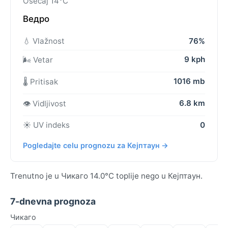
Osećaj 14°C
Ведро
💧 Vlažnost
76%
9 kph
🌬️ Vetar
1016 mb
🌡️ Pritisak
6.8 km
👁️ Vidljivost
☀️ UV indeks
0
Pogledajte celu prognozu za Кејптаун →
Trenutno je u Чикаго 14.0°C toplije nego u Кејптаун.
7-dnevna prognoza
Чикаго