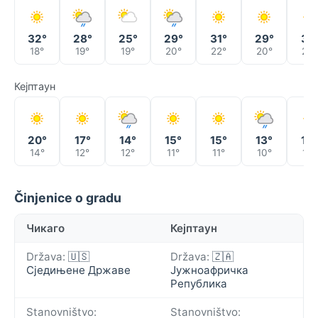
32°
28°
25°
29°
31°
29°
31°
18°
19°
19°
20°
22°
20°
23°
Кејптаун
20°
17°
14°
15°
15°
13°
13°
14°
12°
12°
11°
11°
10°
10°
Činjenice o gradu
Чикаго
Кејптаун
Država:
🇺🇸
Država:
🇿🇦
Сједињене Државе
Јужноафричка
Република
Stanovništvo:
Stanovništvo: