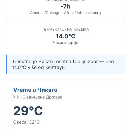
-7h
America/Chicago · Africa/Johannesburg
TEMPERATURNA RAZLIKA
14.0°C
Чикаго toplije
Trenutno je Чикаго osetno topliji izbor — oko
14.0°C više od Кејптаун.
Vreme u Чикаго
🇺🇸 Сједињене Државе
29°C
Osećaj 32°C