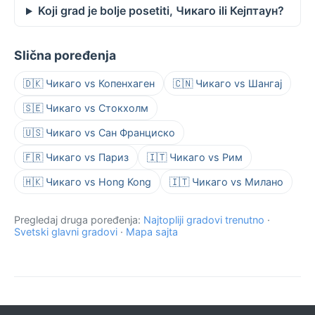
Koji grad je bolje posetiti, Чикаго ili Кејптаун?
Slična poređenja
🇩🇰 Чикаго vs Копенхаген
🇨🇳 Чикаго vs Шангај
🇸🇪 Чикаго vs Стокхолм
🇺🇸 Чикаго vs Сан Франциско
🇫🇷 Чикаго vs Париз
🇮🇹 Чикаго vs Рим
🇭🇰 Чикаго vs Hong Kong
🇮🇹 Чикаго vs Милано
Pregledaj druga poređenja:
Najtopliji gradovi trenutno
·
Svetski glavni gradovi
·
Mapa sajta