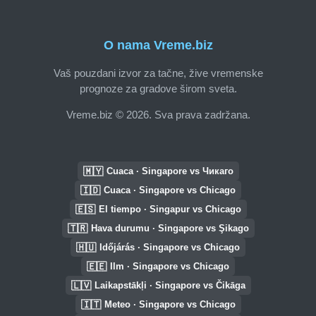
O nama Vreme.biz
Vaš pouzdani izvor za tačne, žive vremenske
prognoze za gradove širom sveta.
Vreme.biz © 2026. Sva prava zadržana.
🇲🇾
Cuaca · Singapore vs Чикаго
🇮🇩
Cuaca · Singapore vs Chicago
🇪🇸
El tiempo · Singapur vs Chicago
🇹🇷
Hava durumu · Singapore vs Şikago
🇭🇺
Időjárás · Singapore vs Chicago
🇪🇪
Ilm · Singapore vs Chicago
🇱🇻
Laikapstākļi · Singapore vs Čikāga
🇮🇹
Meteo · Singapore vs Chicago