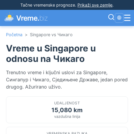
Tačne vremenske prognoze
.
Prikaži sve zemlje
.
☰
Vreme.
biz
🌐
Početna
>
Singapore vs Чикаго
Vreme u Singapore u
odnosu na Чикаго
Trenutno vreme i ključni uslovi za Singapore,
Сингапур i Чикаго, Сједињене Државе, jedan pored
drugog. Ažurirano uživo.
UDALJENOST
15,080 km
vazdušna linija
VREMENSKA RAZLIKA