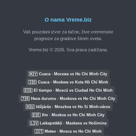
O nama Vreme.biz
Vaš pouzdani izvor za tačne, žive vremenske
prognoze za gradove širom sveta.
Vreme.biz © 2026. Sva prava zadržana.
🇲🇾
Cuaca · Москва vs Ho Chi Minh City
🇮🇩
Cuaca · Moskwa vs Kota Hồ Chí Minh
🇪🇸
El tiempo · Moscú vs Ciudad Ho Chi Minh
🇹🇷
Hava durumu · Moskova vs Ho Chi Minh City
🇭🇺
Időjárás · Moszkva vs Ho Si Minh-város
🇪🇪
Ilm · Moskva vs Ho Chi Minh City
🇱🇻
Laikapstākļi · Maskava vs Hošimina
🇮🇹
Meteo · Mosca vs Ho Chi Minh