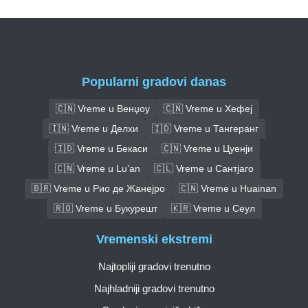
Popularni gradovi danas
🇨🇳 Vreme u Венџоу
🇨🇳 Vreme u Хефеј
🇮🇳 Vreme u Делхи
🇮🇩 Vreme u Тангеранг
🇮🇩 Vreme u Бекаси
🇨🇳 Vreme u Цуенји
🇨🇳 Vreme u Lu’an
🇨🇱 Vreme u Сантјаго
🇧🇷 Vreme u Рио де Жанејро
🇨🇳 Vreme u Huainan
🇷🇴 Vreme u Букурешт
🇰🇷 Vreme u Сеул
Vremenski ekstremi
Najtopliji gradovi trenutno
Najhladniji gradovi trenutno