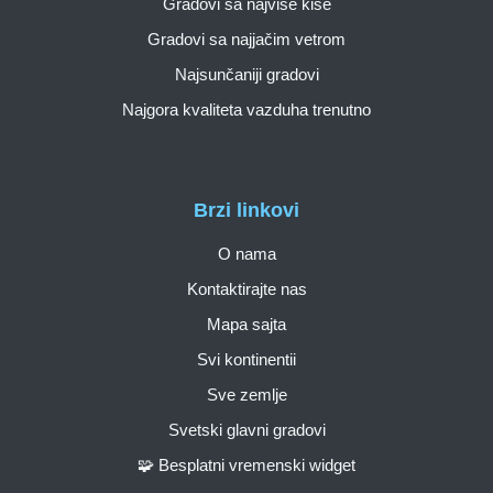
Gradovi sa najviše kiše
Gradovi sa najjačim vetrom
Najsunčaniji gradovi
Najgora kvaliteta vazduha trenutno
Brzi linkovi
O nama
Kontaktirajte nas
Mapa sajta
Svi kontinentii
Sve zemlje
Svetski glavni gradovi
🧩 Besplatni vremenski widget