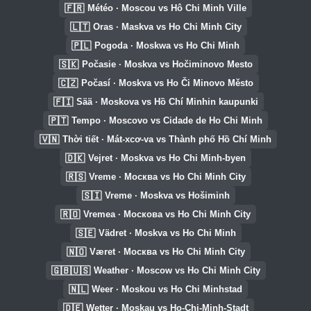
🇫🇷
Météo · Moscou vs Hô Chi Minh Ville
🇱🇹
Oras · Maskva vs Ho Chi Minh City
🇵🇱
Pogoda · Moskwa vs Ho Chi Minh
🇸🇰
Počasie · Moskva vs Hočiminovo Mesto
🇨🇿
Počasí · Moskva vs Ho Či Minovo Město
🇫🇮
Sää · Moskova vs Hồ Chí Minhin kaupunki
🇵🇹
Tempo · Moscovo vs Cidade de Ho Chi Minh
🇻🇳
Thời tiết · Mát-xcơ-va vs Thành phố Hồ Chí Minh
🇩🇰
Vejret · Moskva vs Ho Chi Minh-byen
🇷🇸
Vreme · Москва vs Ho Chi Minh City
🇸🇮
Vreme · Moskva vs Hošiminh
🇷🇴
Vremea · Москова vs Ho Chi Minh City
🇸🇪
Vädret · Moskva vs Ho Chi Minh
🇳🇴
Været · Москва vs Ho Chi Minh City
🇬🇧🇺🇸
Weather · Moscow vs Ho Chi Minh City
🇳🇱
Weer · Moskou vs Ho Chi Minhstad
🇩🇪
Wetter · Moskau vs Ho-Chi-Minh-Stadt