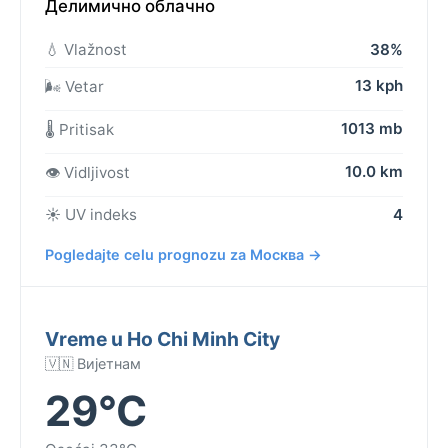
Делимично облачно
💧 Vlažnost
38%
13 kph
🌬️ Vetar
1013 mb
🌡️ Pritisak
10.0 km
👁️ Vidljivost
☀️ UV indeks
4
Pogledajte celu prognozu za Москва →
Vreme u Ho Chi Minh City
🇻🇳 Вијетнам
29°C