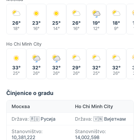
26°
23°
25°
26°
19°
18°
18°
18°
16°
14°
16°
12°
9°
13°
Ho Chi Minh City
33°
32°
32°
29°
32°
32°
32
25°
26°
26°
26°
25°
26°
26°
Činjenice o gradu
Москва
Ho Chi Minh City
Država:
🇷🇺 Русија
Država:
🇻🇳 Вијетнам
Stanovništvo:
Stanovništvo:
10,381,222
14,002,598