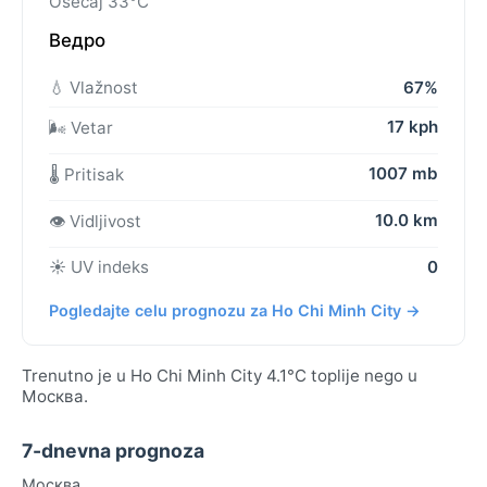
Osećaj 33°C
Ведро
💧 Vlažnost
67%
17 kph
🌬️ Vetar
1007 mb
🌡️ Pritisak
10.0 km
👁️ Vidljivost
☀️ UV indeks
0
Pogledajte celu prognozu za Ho Chi Minh City →
Trenutno je u Ho Chi Minh City 4.1°C toplije nego u
Москва.
7-dnevna prognoza
Москва