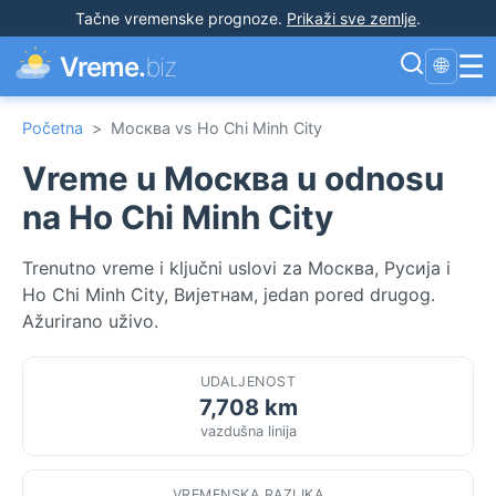
Tačne vremenske prognoze
.
Prikaži sve zemlje
.
☰
Vreme.
biz
🌐
Početna
>
Москва vs Ho Chi Minh City
Vreme u Москва u odnosu
na Ho Chi Minh City
Trenutno vreme i ključni uslovi za Москва, Русија i
Ho Chi Minh City, Вијетнам, jedan pored drugog.
Ažurirano uživo.
UDALJENOST
7,708 km
vazdušna linija
VREMENSKA RAZLIKA