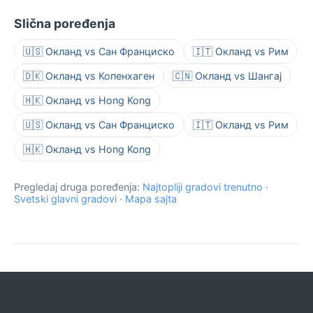
Slična poređenja
🇺🇸 Окланд vs Сан Франциско
🇮🇹 Окланд vs Рим
🇩🇰 Окланд vs Копенхаген
🇨🇳 Окланд vs Шангај
🇭🇰 Окланд vs Hong Kong
🇺🇸 Окланд vs Сан Франциско
🇮🇹 Окланд vs Рим
🇭🇰 Окланд vs Hong Kong
Pregledaj druga poređenja:
Najtopliji gradovi trenutno
·
Svetski glavni gradovi
·
Mapa sajta