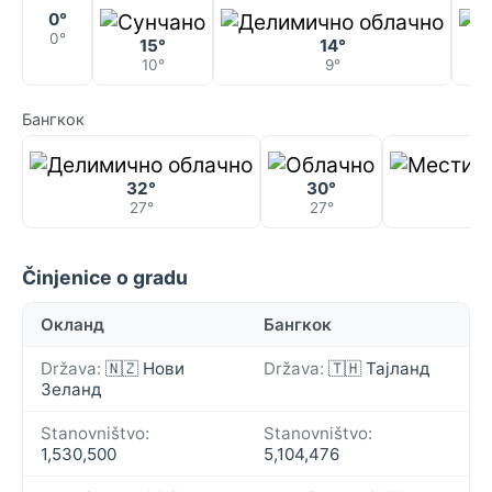
0°
0°
15°
14°
10°
9°
Бангкок
32°
30°
27°
27°
Činjenice o gradu
Окланд
Бангкок
Država:
🇳🇿 Нови
Država:
🇹🇭 Тајланд
Зеланд
Stanovništvo:
Stanovništvo:
1,530,500
5,104,476