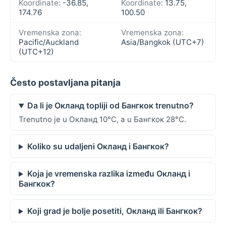
Koordinate:
-36.85,
Koordinate:
13.75,
174.76
100.50
Vremenska zona:
Vremenska zona:
Pacific/Auckland
Asia/Bangkok (UTC+7)
(UTC+12)
Često postavljana pitanja
Da li je Окланд topliji od Бангкок trenutno?
Trenutno je u Окланд 10°C, a u Бангкок 28°C.
Koliko su udaljeni Окланд i Бангкок?
Koja je vremenska razlika između Окланд i
Бангкок?
Koji grad je bolje posetiti, Окланд ili Бангкок?