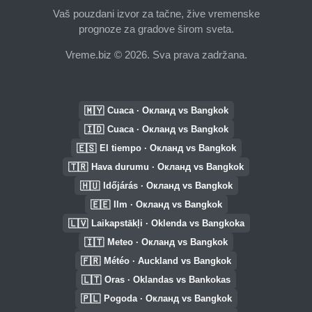
Vaš pouzdani izvor za tačne, žive vremenske
prognoze za gradove širom sveta.
Vreme.biz © 2026. Sva prava zadržana.
🇲🇾
Cuaca · Окланд vs Bangkok
🇮🇩
Cuaca · Окланд vs Bangkok
🇪🇸
El tiempo · Окланд vs Bangkok
🇹🇷
Hava durumu · Окланд vs Bangkok
🇭🇺
Időjárás · Окланд vs Bangkok
🇪🇪
Ilm · Окланд vs Bangkok
🇱🇻
Laikapstākļi · Oklenda vs Bangkoka
🇮🇹
Meteo · Окланд vs Bangkok
🇫🇷
Météo · Auckland vs Bangkok
🇱🇹
Oras · Oklandas vs Bankokas
🇵🇱
Pogoda · Окланд vs Bangkok