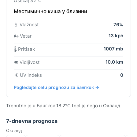
Osećaj 32°C
Местимично киша у близини
💧 Vlažnost
76%
13 kph
🌬️ Vetar
1007 mb
🌡️ Pritisak
10.0 km
👁️ Vidljivost
☀️ UV indeks
0
Pogledajte celu prognozu za Бангкок →
Trenutno je u Бангкок 18.2°C toplije nego u Окланд.
7-dnevna prognoza
Окланд