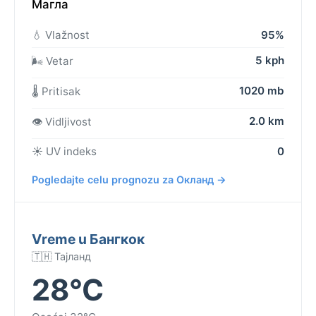
Магла
💧 Vlažnost
95%
5 kph
🌬️ Vetar
1020 mb
🌡️ Pritisak
2.0 km
👁️ Vidljivost
☀️ UV indeks
0
Pogledajte celu prognozu za Окланд →
Vreme u Бангкок
🇹🇭 Тајланд
28°C