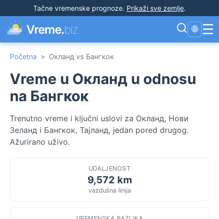
Tačne vremenske prognoze
.
Prikaži sve zemlje
.
☰
Vreme.
biz
🌐
Početna
>
Окланд vs Бангкок
Vreme u Окланд u odnosu
na Бангкок
Trenutno vreme i ključni uslovi za Окланд, Нови
Зеланд i Бангкок, Тајланд, jedan pored drugog.
Ažurirano uživo.
UDALJENOST
9,572 km
vazdušna linija
VREMENSKA RAZLIKA