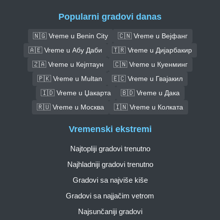
Popularni gradovi danas
🇳🇬 Vreme u Benin City
🇨🇳 Vreme u Вејфанг
🇦🇪 Vreme u Абу Даби
🇹🇷 Vreme u Дијарбакир
🇿🇦 Vreme u Кејптаун
🇨🇳 Vreme u Куенминг
🇵🇰 Vreme u Multan
🇪🇨 Vreme u Гвајакил
🇮🇩 Vreme u Џакарта
🇧🇩 Vreme u Дака
🇷🇺 Vreme u Москва
🇮🇳 Vreme u Колката
Vremenski ekstremi
Najtopliji gradovi trenutno
Najhladniji gradovi trenutno
Gradovi sa najviše kiše
Gradovi sa najjačim vetrom
Najsunčaniji gradovi