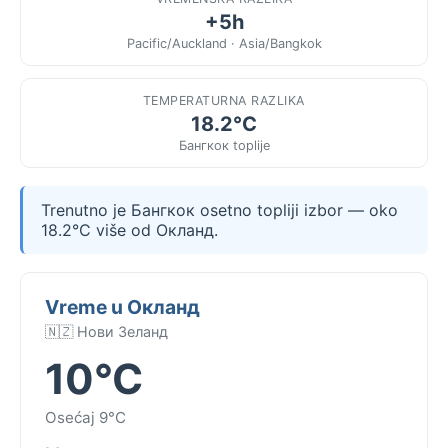
+5h
Pacific/Auckland · Asia/Bangkok
TEMPERATURNA RAZLIKA
18.2°C
Бангкок toplije
Trenutno je Бангкок osetno topliji izbor — oko
18.2°C više od Окланд.
Vreme u Окланд
🇳🇿 Нови Зеланд
10°C
Osećaj 9°C