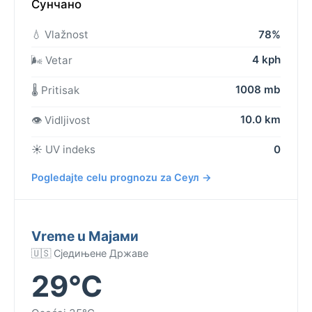
Сунчано
💧 Vlažnost
78%
4 kph
🌬️ Vetar
1008 mb
🌡️ Pritisak
10.0 km
👁️ Vidljivost
☀️ UV indeks
0
Pogledajte celu prognozu za Сеул →
Vreme u Мајами
🇺🇸 Сједињене Државе
29°C