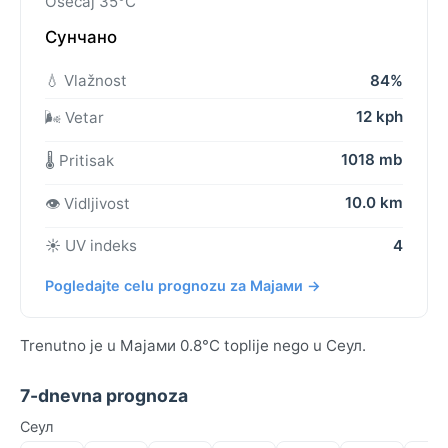
Osećaj 35°C
Сунчано
💧 Vlažnost
84%
12 kph
🌬️ Vetar
1018 mb
🌡️ Pritisak
10.0 km
👁️ Vidljivost
☀️ UV indeks
4
Pogledajte celu prognozu za Мајами →
Trenutno je u Мајами 0.8°C toplije nego u Сеул.
7-dnevna prognoza
Сеул