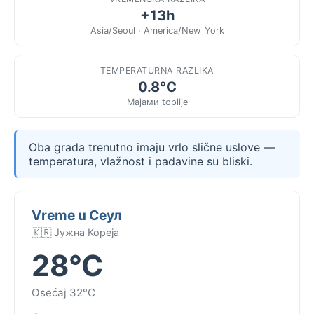
+13h
Asia/Seoul · America/New_York
TEMPERATURNA RAZLIKA
0.8°C
Мајами toplije
Oba grada trenutno imaju vrlo slične uslove —
temperatura, vlažnost i padavine su bliski.
Vreme u Сеул
🇰🇷 Јужна Кореја
28°C
Osećaj 32°C