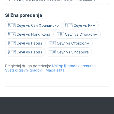
Slična poređenja
🇺🇸 Сеул vs Сан Франциско
🇮🇹 Сеул vs Рим
🇭🇰 Сеул vs Hong Kong
🇸🇪 Сеул vs Стокхолм
🇫🇷 Сеул vs Париз
🇸🇪 Сеул vs Стокхолм
🇫🇷 Сеул vs Париз
🇸🇬 Сеул vs Singapore
Pregledaj druga poređenja:
Najtopliji gradovi trenutno
·
Svetski glavni gradovi
·
Mapa sajta