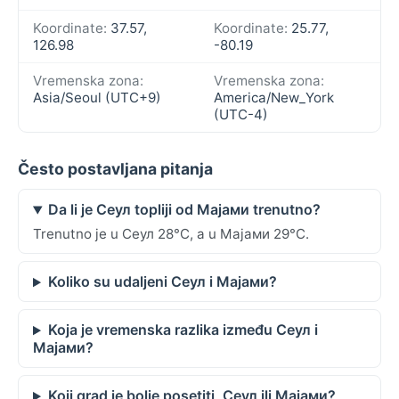
Koordinate:
37.57,
Koordinate:
25.77,
126.98
-80.19
Vremenska zona:
Vremenska zona:
Asia/Seoul (UTC+9)
America/New_York
(UTC-4)
Često postavljana pitanja
Da li je Сеул topliji od Мајами trenutno?
Trenutno je u Сеул 28°C, a u Мајами 29°C.
Koliko su udaljeni Сеул i Мајами?
Koja je vremenska razlika između Сеул i
Мајами?
Koji grad je bolje posetiti, Сеул ili Мајами?