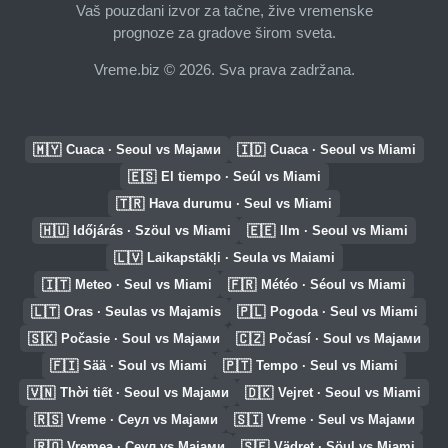
Vaš pouzdani izvor za tačne, žive vremenske
prognoze za gradove širom sveta.
Vreme.biz © 2026. Sva prava zadržana.
🇲🇾
🇮🇩
Cuaca · Seoul vs Мајами
Cuaca · Seoul vs Miami
🇪🇸
El tiempo · Seúl vs Miami
🇹🇷
Hava durumu · Seul vs Miami
🇭🇺
🇪🇪
Időjárás · Szöul vs Miami
Ilm · Seoul vs Miami
🇱🇻
Laikapstākļi · Seula vs Maiami
🇮🇹
🇫🇷
Meteo · Seul vs Miami
Météo · Séoul vs Miami
🇱🇹
🇵🇱
Oras · Seulas vs Majamis
Pogoda · Seul vs Miami
🇸🇰
🇨🇿
Počasie · Soul vs Мајами
Počasí · Soul vs Мајами
🇫🇮
🇵🇹
Sää · Soul vs Miami
Tempo · Seul vs Miami
🇻🇳
🇩🇰
Thời tiết · Seoul vs Мајами
Vejret · Seoul vs Miami
🇷🇸
🇸🇮
Vreme · Сеул vs Мајами
Vreme · Seul vs Мајами
🇷🇴
🇸🇪
Vremea · Сеул vs Мајами
Vädret · Söul vs Miami