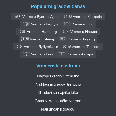
Popularni gradovi danas
🇦🇷 Vreme u Буенос Ајрес
🇦🇷 Vreme u Кордоба
🇸🇩 Vreme u Картум
🇨🇳 Vreme u Zibo
🇩🇪 Vreme u Hamburg
🇨🇳 Vreme u Нанинг
🇮🇳 Vreme u Ченај
🇨🇳 Vreme u Jieyang
🇨🇩 Vreme u Лубумбаши
🇨🇦 Vreme u Торонто
🇮🇹 Vreme u Рим
🇹🇷 Vreme u Анкара
Vremenski ekstremi
Najtopliji gradovi trenutno
Najhladniji gradovi trenutno
Gradovi sa najviše kiše
Gradovi sa najjačim vetrom
Najsunčaniji gradovi