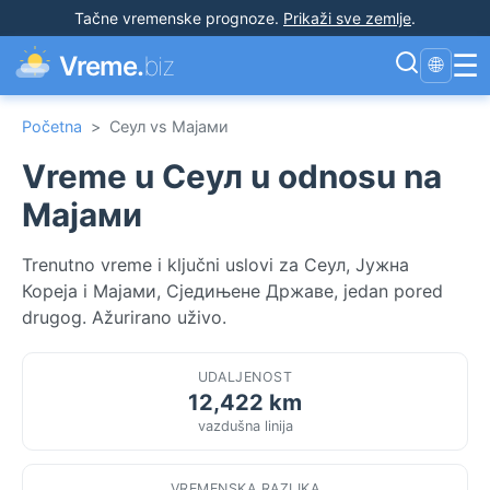
Tačne vremenske prognoze
.
Prikaži sve zemlje
.
☰
Vreme.
biz
🌐
Početna
>
Сеул vs Мајами
Vreme u Сеул u odnosu na
Мајами
Trenutno vreme i ključni uslovi za Сеул, Јужна
Кореја i Мајами, Сједињене Државе, jedan pored
drugog. Ažurirano uživo.
UDALJENOST
12,422 km
vazdušna linija
VREMENSKA RAZLIKA