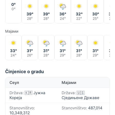
0°
0°
39°
39°
36°
32°
30°
32
28°
28°
24°
22°
25°
24°
Мајами
33°
31°
31°
31°
31°
31°
31°
24°
26°
28°
29°
28°
29°
29°
Činjenice o gradu
Сеул
Мајами
Država:
🇰🇷 Јужна
Država:
🇺🇸
Кореја
Сједињене Државе
Stanovništvo:
Stanovništvo:
487,014
10,349,312