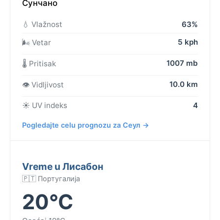
Сунчано
💧 Vlažnost
63%
5 kph
🌬️ Vetar
1007 mb
🌡️ Pritisak
10.0 km
👁️ Vidljivost
☀️ UV indeks
4
Pogledajte celu prognozu za Сеул →
Vreme u Лисабон
🇵🇹 Португалија
20°C