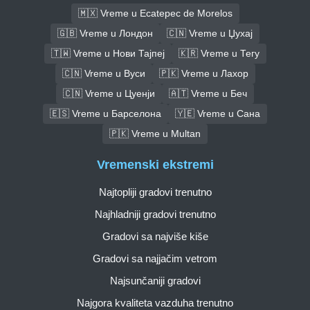
🇲🇽 Vreme u Ecatepec de Morelos
🇬🇧 Vreme u Лондон
🇨🇳 Vreme u Џухај
🇹🇼 Vreme u Нови Тајпеј
🇰🇷 Vreme u Тегу
🇨🇳 Vreme u Вуси
🇵🇰 Vreme u Лахор
🇨🇳 Vreme u Цуенји
🇦🇹 Vreme u Беч
🇪🇸 Vreme u Барселона
🇾🇪 Vreme u Сана
🇵🇰 Vreme u Multan
Vremenski ekstremi
Najtopliji gradovi trenutno
Najhladniji gradovi trenutno
Gradovi sa najviše kiše
Gradovi sa najjačim vetrom
Najsunčaniji gradovi
Najgora kvaliteta vazduha trenutno