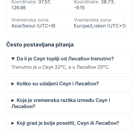
Koordinate:
37.57,
Koordinate:
38.73,
126.98
-9.15
Vremenska zona:
Vremenska zona:
Asia/Seoul (UTC+9)
Europe/Lisbon (UTC+1)
Često postavljana pitanja
Da li je Сеул topliji od Лисабон trenutno?
Trenutno je u Сеул 32°C, a u Лисабон 20°C.
Koliko su udaljeni Сеул i Лисабон?
Koja je vremenska razlika između Сеул i
Лисабон?
Koji grad je bolje posetiti, Сеул ili Лисабон?