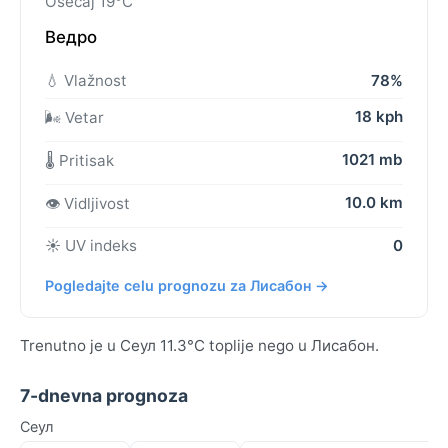
Osećaj 19°C
Ведро
💧 Vlažnost
78%
18 kph
🌬️ Vetar
1021 mb
🌡️ Pritisak
10.0 km
👁️ Vidljivost
☀️ UV indeks
0
Pogledajte celu prognozu za Лисабон →
Trenutno je u Сеул 11.3°C toplije nego u Лисабон.
7-dnevna prognoza
Сеул