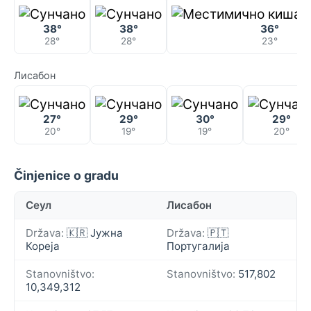
38°
38°
36°
28°
28°
23°
Лисабон
27°
29°
30°
29°
20°
19°
19°
20°
Činjenice o gradu
Сеул
Лисабон
Država:
🇰🇷 Јужна
Država:
🇵🇹
Кореја
Португалија
Stanovništvo:
Stanovništvo:
517,802
10,349,312