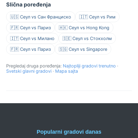
Slična poređenja
🇺🇸 Сеул vs Сан Франциско
🇮🇹 Сеул vs Рим
🇫🇷 Сеул vs Париз
🇭🇰 Сеул vs Hong Kong
🇮🇹 Сеул vs Милано
🇸🇪 Сеул vs Стокхолм
🇫🇷 Сеул vs Париз
🇸🇬 Сеул vs Singapore
Pregledaj druga poređenja:
Najtopliji gradovi trenutno
·
Svetski glavni gradovi
·
Mapa sajta
Popularni gradovi danas