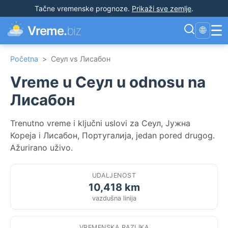
Tačne vremenske prognoze
.
Prikaži sve zemlje
.
☰
Vreme.
biz
🌐
Početna
>
Сеул vs Лисабон
Vreme u Сеул u odnosu na
Лисабон
Trenutno vreme i ključni uslovi za Сеул, Јужна
Кореја i Лисабон, Португалија, jedan pored drugog.
Ažurirano uživo.
UDALJENOST
10,418 km
vazdušna linija
VREMENSKA RAZLIKA