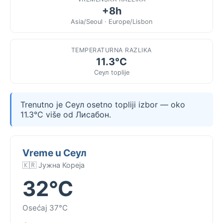
+8h
Asia/Seoul · Europe/Lisbon
TEMPERATURNA RAZLIKA
11.3°C
Сеул toplije
Trenutno je Сеул osetno topliji izbor — oko
11.3°C više od Лисабон.
Vreme u Сеул
🇰🇷 Јужна Кореја
32°C
Osećaj 37°C