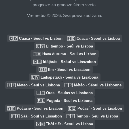
prognoze za gradove širom sveta.
Vreme.biz © 2026. Sva prava zadržana.
🇲🇾
🇮🇩
Cuaca · Seoul vs Lisbon
Cuaca · Seoul vs Lisboa
🇪🇸
El tiempo · Seúl vs Lisboa
🇹🇷
Hava durumu · Seul vs Lizbon
🇭🇺
Időjárás · Szöul vs Lisszabon
🇪🇪
Ilm · Seoul vs Lissabon
🇱🇻
Laikapstākļi · Seula vs Lisabona
🇮🇹
🇫🇷
Meteo · Seul vs Lisbona
Météo · Séoul vs Lisbonne
🇱🇹
Oras · Seulas vs Lisabona
🇵🇱
Pogoda · Seul vs Lizbona
🇸🇰
🇨🇿
Počasie · Soul vs Lisabon
Počasí · Soul vs Lisabon
🇫🇮
🇵🇹
Sää · Soul vs Lissabon
Tempo · Seul vs Lisboa
🇻🇳
Thời tiết · Seoul vs Lisboa