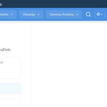
je
.
🌐
merika
Okeanija
Severna Amerika
▾
▼
▼
▼
uživo.
KA