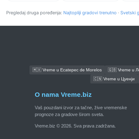
Pregledaj druga poređenja:
Najtopliji gradovi trenutno
·
Svetski 
🇲🇽 Vreme u Ecatepec de Morelos
🇬🇧 Vreme u 
🇨🇳 Vreme u Цуенји
O nama Vreme.biz
Vaš pouzdani izvor za tačne, žive vremenske
prognoze za gradove širom sveta.
Vreme.biz © 2026. Sva prava zadržana.