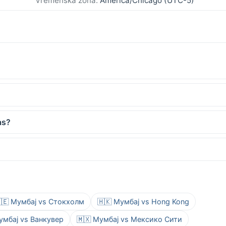
Vremenska zona:
America/Chicago (UTC-5)
as?
🇪 Мумбај vs Стокхолм
🇭🇰 Мумбај vs Hong Kong
умбај vs Ванкувер
🇲🇽 Мумбај vs Мексико Сити