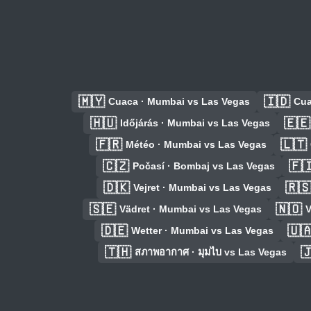
🇲🇾
🇮🇩
Cuaca · Mumbai vs Las Vegas
Cua
🇭🇺
🇪🇪
Időjárás · Mumbai vs Las Vegas
🇫🇷
🇱🇹
Météo · Mumbai vs Las Vegas
🇨🇿
🇫
Počasí · Bombaj vs Las Vegas
🇩🇰
🇷
Vejret · Mumbai vs Las Vegas
🇸🇪
🇳🇴
Vädret · Mumbai vs Las Vegas
V
🇩🇪
🇺
Wetter · Mumbai vs Las Vegas
🇹🇭

สภาพอากาศ · มุมไบ vs Las Vegas