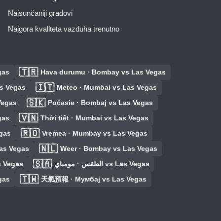
Najsunčaniji gradovi
Najgora kvaliteta vazduha trenutno
🇹🇷
gas
Hava durumu · Bombay vs Las Vegas
🇮🇹
as Vegas
Meteo · Mumbai vs Las Vegas
🇸🇰
Vegas
Počasie · Bombaj vs Las Vegas
🇻🇳
gas
Thời tiết · Mumbai vs Las Vegas
🇷🇴
gas
Vremea · Mumbay vs Las Vegas
🇳🇱
as Vegas
Weer · Bombay vs Las Vegas
🇸🇦
s Vegas
الطقس · مومباي vs Las Vegas
🇹🇼
gas
天氣預報 · Мумбај vs Las Vegas