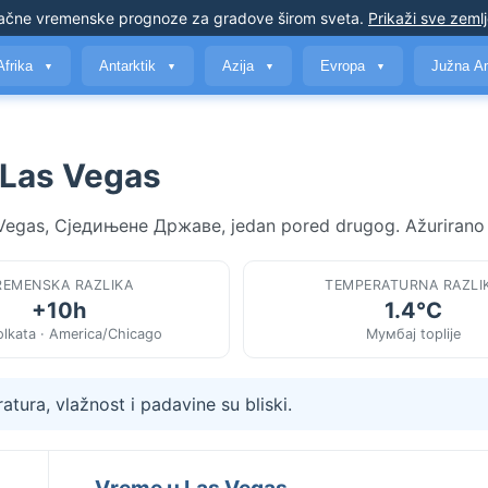
ačne vremenske prognoze
za gradove širom sveta
.
Prikaži sve zeml
Afrika
Antarktik
Azija
Evropa
Južna A
▼
▼
▼
▼
 Las Vegas
s Vegas, Сједињене Државе, jedan pored drugog. Ažurirano 
REMENSKA RAZLIKA
TEMPERATURNA RAZLI
+10h
1.4°C
olkata · America/Chicago
Мумбај toplije
tura, vlažnost i padavine su bliski.
Vreme u Las Vegas