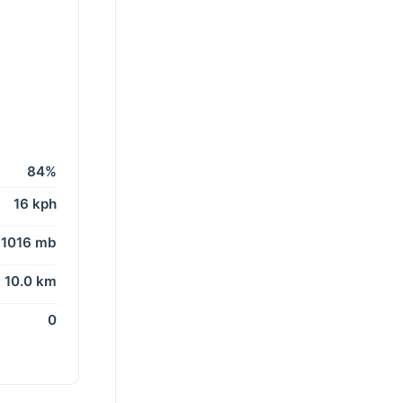
84%
16 kph
1016 mb
10.0 km
0