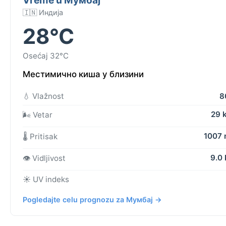
🇮🇳 Индија
28°C
Osećaj 32°C
Местимично киша у близини
💧 Vlažnost
8
29 
🌬️ Vetar
1007
🌡️ Pritisak
9.0
👁️ Vidljivost
☀️ UV indeks
Pogledajte celu prognozu za Мумбај →