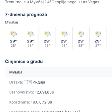
Trenutno je u Мумбај 1.4°C toplije nego u Las Vegas.
7-dnevna prognoza
Мумбај
29°
29°
29°
29°
29°
29°
28°
28°
28°
28°
28°
27°
Činjenice o gradu
Мумбај
Država:
🇮🇳 Индија
Stanovništvo:
12,691,836
Koordinate:
19.07, 72.88