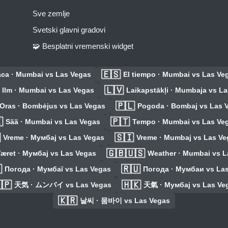
Sve zemlje
Svetski glavni gradovi
🧩 Besplatni vremenski widget
🇪🇸
ca · Mumbai vs Las Vegas
El tiempo · Mumbai vs Las Ve
🇱🇻
Ilm · Mumbai vs Las Vegas
Laikapstākļi · Mumbaja vs L
🇵🇱
Oras · Bombėjus vs Las Vegas
Pogoda · Bombaj vs Las 

🇵🇹
Sää · Mumbai vs Las Vegas
Tempo · Mumbai vs Las Ve

🇸🇮
Vreme · Мумбај vs Las Vegas
Vreme · Mumbaj vs Las Ve
🇬🇧🇺🇸
æret · Мумбај vs Las Vegas
Weather · Mumbai vs L

🇷🇺
Погода · Мумбаї vs Las Vegas
Погода · Мумбаи vs La
🇵
🇭🇰
天気 · ムンバイ vs Las Vegas
天氣 · Мумбај vs Las Ve
🇰🇷
날씨 · 뭄바이 vs Las Vegas