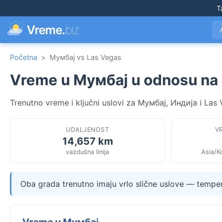
T
Vreme.
biz
Početna
>
Мумбај vs Las Vegas
Vreme u Мумбај u odnosu na
Trenutno vreme i ključni uslovi za Мумбај, Индија i La
UDALJENOST
V
14,657 km
vazdušna linija
Asia/K
Oba grada trenutno imaju vrlo slične uslove — tempera
Vreme u Мумбај