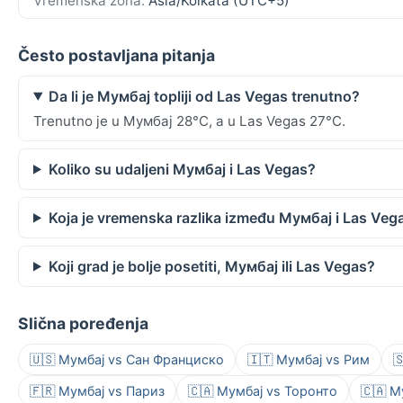
Vremenska zona:
Asia/Kolkata (UTC+5)
Često postavljana pitanja
Da li je Мумбај topliji od Las Vegas trenutno?
Trenutno je u Мумбај 28°C, a u Las Vegas 27°C.
Koliko su udaljeni Мумбај i Las Vegas?
Koja je vremenska razlika između Мумбај i Las Veg
Koji grad je bolje posetiti, Мумбај ili Las Vegas?
Slična poređenja
🇺🇸 Мумбај vs Сан Франциско
🇮🇹 Мумбај vs Рим

🇫🇷 Мумбај vs Париз
🇨🇦 Мумбај vs Торонто
🇨🇦 М