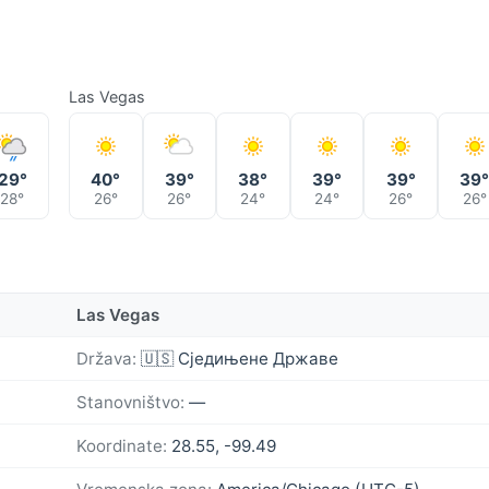
Las Vegas
29°
40°
39°
38°
39°
39°
39
28°
26°
26°
24°
24°
26°
26°
Las Vegas
Država:
🇺🇸 Сједињене Државе
Stanovništvo:
—
Koordinate:
28.55, -99.49