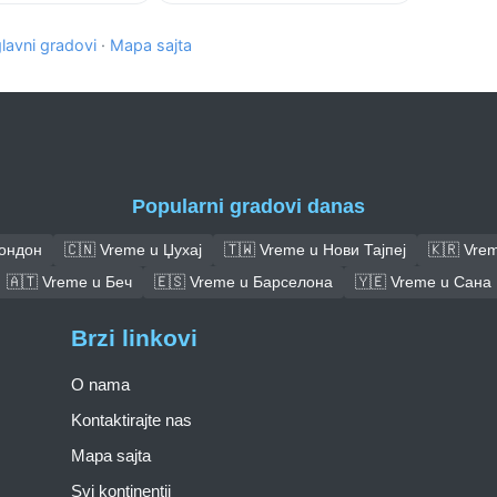
glavni gradovi
·
Mapa sajta
Popularni gradovi danas
Лондон
🇨🇳 Vreme u Џухај
🇹🇼 Vreme u Нови Тајпеј
🇰🇷 Vrem
🇦🇹 Vreme u Беч
🇪🇸 Vreme u Барселона
🇾🇪 Vreme u Сана
Brzi linkovi
O nama
Kontaktirajte nas
Mapa sajta
Svi kontinentii