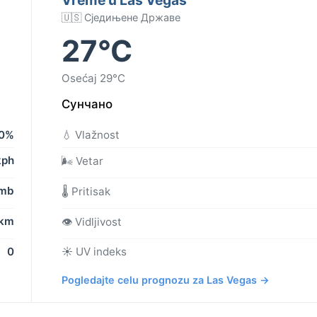
🇺🇸 Сједињене Државе
27°C
Osećaj 29°C
Сунчано
0%
💧 Vlažnost
kph
🌬️ Vetar
 mb
🌡️ Pritisak
 km
👁️ Vidljivost
0
☀️ UV indeks
Pogledajte celu prognozu za Las Vegas →