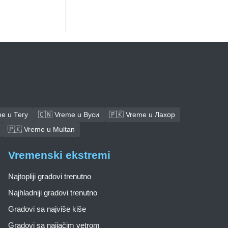
e u Тегу
🇨🇳 Vreme u Вуси
🇵🇰 Vreme u Лахор
🇵🇰 Vreme u Multan
Vremenski ekstremi
Najtopliji gradovi trenutno
Najhladniji gradovi trenutno
Gradovi sa najviše kiše
Gradovi sa najjačim vetrom