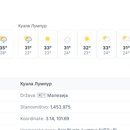
Куала Лумпур
35°
31°
33°
31°
32°
33°
31°
28°
23°
23°
24°
23°
24°
24°
Куала Лумпур
Država:
🇲🇾 Малезија
Stanovništvo:
1,453,975
Koordinate:
3.14, 101.69