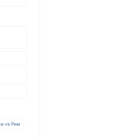
хи vs Рим