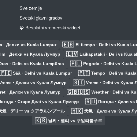
Sve zemlje
Svetski glavni gradovi
🧩 Besplatni vremenski widget
🇪🇸
a · Делхи vs Kuala Lumpur
El tiempo · Delhi vs Kuala L
🇱🇻
Ilm · Делхи vs Куала Лумпур
Laikapstākļi · Deli vs Kual
🇵🇱
Oras · Delis vs Kvala Lumpūras
Pogoda · Delhi vs Kuala
🇫🇮
🇵🇹
Sää · Delhi vs Kuala Lumpur
Tempo · Deli vs Kual
🇸🇮
Vreme · Делхи vs Куала Лумпур
Vreme · Delhi vs Куала
🇬🇧🇺🇸
ret · Делхи vs Куала Лумпур
Weather · Delhi vs K
🇷🇺
Погода · Старе Делі vs Куала-Лумпур
Погода · Дели vs
🇭🇰
天気 · デリー vs クアラルンプール
天氣 · Делхи vs Куала Л
🇰🇷
날씨 · 델리 vs 쿠알라룸푸르