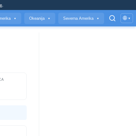
je
.
🌐
merika
Okeanija
Severna Amerika
▾
▼
▼
▼
KA