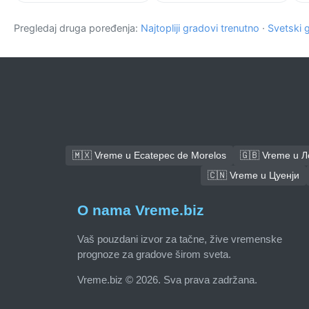
Pregledaj druga poređenja:
Najtopliji gradovi trenutno
·
Svetski 
🇲🇽 Vreme u Ecatepec de Morelos
🇬🇧 Vreme u 
🇨🇳 Vreme u Цуенји
O nama Vreme.biz
Vaš pouzdani izvor za tačne, žive vremenske
prognoze za gradove širom sveta.
Vreme.biz © 2026. Sva prava zadržana.