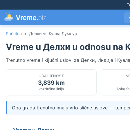
T
Vreme.
biz
Početna
>
Делхи vs Куала Лумпур
Vreme u Делхи u odnosu na 
Trenutno vreme i ključni uslovi za Делхи, Индија i Куа
UDALJENOST
V
3,839 km
vazdušna linija
Asia/Ko
Oba grada trenutno imaju vrlo slične uslove — tempera
Vreme u Делхи