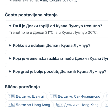
Vremenska zona:
Asia/Kolkata (UTC+5)
Često postavljana pitanja
Da li je Делхи topliji od Куала Лумпур trenutno?
Trenutno je u Делхи 31°C, a u Куала Лумпур 30°C.
Koliko su udaljeni Делхи i Куала Лумпур?
Koja je vremenska razlika između Делхи i Куала Л
Koji grad je bolje posetiti, Делхи ili Куала Лумпур?
Slična poređenja
🇨🇳 Делхи vs Шангај
🇺🇸 Делхи vs Сан Франциско
🇭🇰 Делхи vs Hong Kong
🇭🇰 Делхи vs Hong Kong
