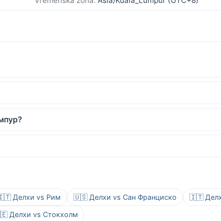
Vremenska zona:
Asia/Kuala_Lumpur (UTC+8)
умпур?
🇮🇹 Делхи vs Рим
🇺🇸 Делхи vs Сан Франциско
🇮🇹 Дел
🇪 Делхи vs Стокхолм