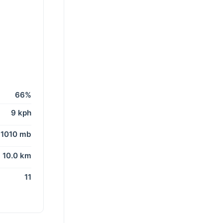
66%
9 kph
1010 mb
10.0 km
11