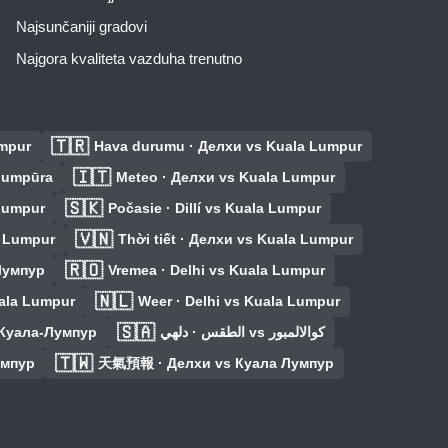
Najsunčaniji gradovi
Najgora kvaliteta vazduha trenutno
🇹🇷
umpur
Hava durumu · Делхи vs Kuala Lumpur
🇮🇹
alumpūra
Meteo · Делхи vs Kuala Lumpur
🇸🇰
 Lumpur
Počasie · Dillí vs Kuala Lumpur
🇻🇳
a Lumpur
Thời tiết · Делхи vs Kuala Lumpur
🇷🇴
 Лумпур
Vremea · Delhi vs Kuala Lumpur
🇳🇱
uala Lumpur
Weer · Delhi vs Kuala Lumpur
🇸🇦
 Куала-Лумпур
الطقس · دلهي vs كوالالمبور
🇹🇼
умпур
天氣預報 · Делхи vs Куала Лумпур