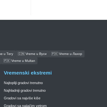
e u Тегу
🇨🇳 Vreme u Вуси
🇵🇰 Vreme u Лахор
🇵🇰 Vreme u Multan
Vremenski ekstremi
Najtopliji gradovi trenutno
Najhladniji gradovi trenutno
Gradovi sa najviše kiše
Gradovi sa najjačim vetrom