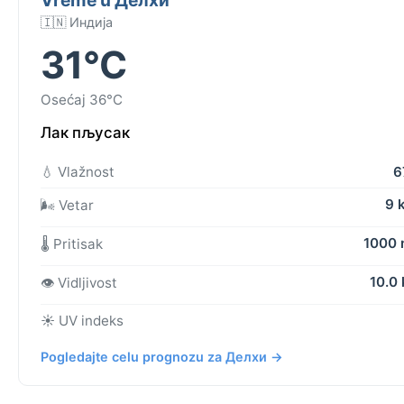
🇮🇳 Индија
31°C
Osećaj 36°C
Лак пљусак
💧 Vlažnost
6
9 
🌬️ Vetar
1000
🌡️ Pritisak
10.0
👁️ Vidljivost
☀️ UV indeks
Pogledajte celu prognozu za Делхи →