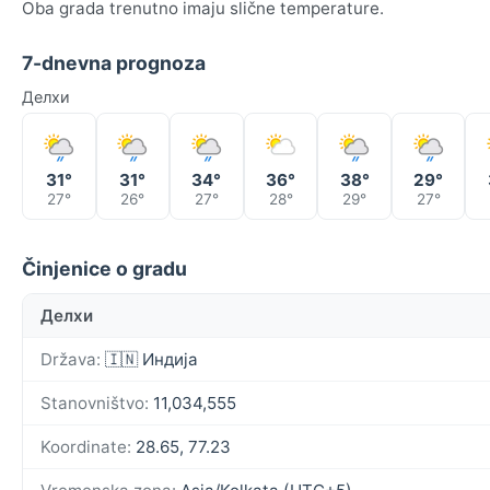
Oba grada trenutno imaju slične temperature.
7-dnevna prognoza
Делхи
31°
31°
34°
36°
38°
29°
27°
26°
27°
28°
29°
27°
Činjenice o gradu
Делхи
Država:
🇮🇳 Индија
Stanovništvo:
11,034,555
Koordinate:
28.65, 77.23