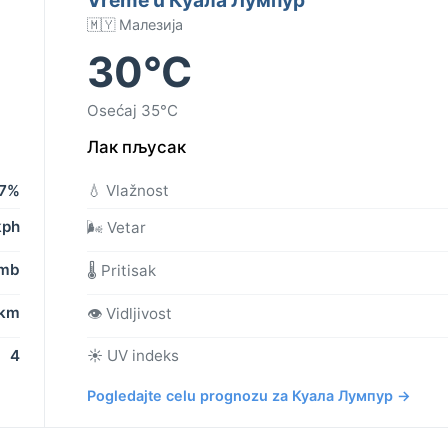
🇲🇾 Малезија
30°C
Osećaj 35°C
Лак пљусак
7%
💧 Vlažnost
kph
🌬️ Vetar
 mb
🌡️ Pritisak
 km
👁️ Vidljivost
4
☀️ UV indeks
Pogledajte celu prognozu za Куала Лумпур →