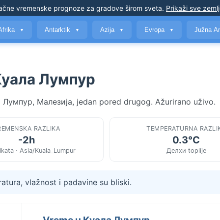
ačne vremenske prognoze
za gradove širom sveta
.
Prikaži sve zeml
Afrika
Antarktik
Azija
Evropa
Južna A
▼
▼
▼
▼
Куала Лумпур
ла Лумпур, Малезија, jedan pored drugog. Ažurirano uživo.
REMENSKA RAZLIKA
TEMPERATURNA RAZLI
-2h
0.3°C
lkata · Asia/Kuala_Lumpur
Делхи toplije
tura, vlažnost i padavine su bliski.
Vreme u Куала Лумпур