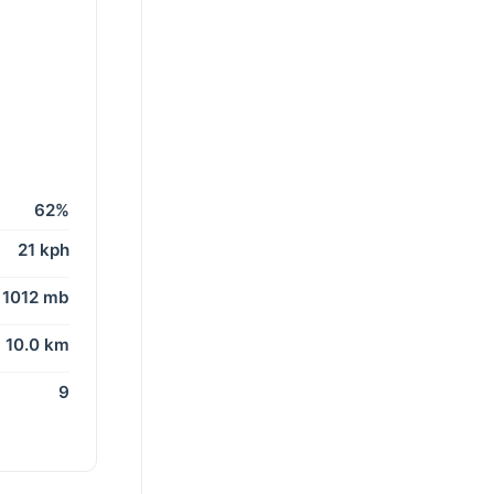
62%
21 kph
1012 mb
10.0 km
9