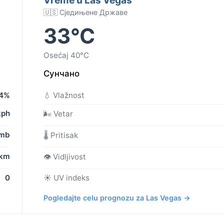
🇺🇸 Сједињене Државе
33°C
Osećaj 40°C
Сунчано
4%
💧 Vlažnost
kph
🌬️ Vetar
 mb
🌡️ Pritisak
 km
👁️ Vidljivost
0
☀️ UV indeks
Pogledajte celu prognozu za Las Vegas →