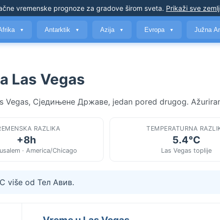
ačne vremenske prognoze
za gradove širom sveta
.
Prikaži sve zeml
Afrika
Antarktik
Azija
Evropa
Južna A
▼
▼
▼
▼
a Las Vegas
Las Vegas, Сједињене Државе, jedan pored drugog. Ažurira
REMENSKA RAZLIKA
TEMPERATURNA RAZLI
+8h
5.4°C
rusalem · America/Chicago
Las Vegas toplije
°C više od Тел Авив.
Vreme u Las Vegas