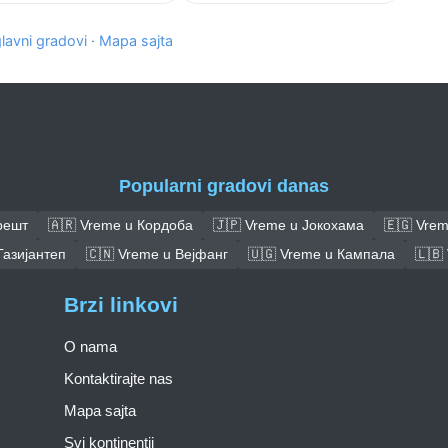
glavni gradovi
·
Mapa sajta
Popularni gradovi danas
решт
🇦🇷 Vreme u Кордоба
🇯🇵 Vreme u Јокохама
🇪🇬 Vre
Газијантеп
🇨🇳 Vreme u Вејфанг
🇺🇬 Vreme u Кампала
🇱🇧
Brzi linkovi
O nama
Kontaktirajte nas
Mapa sajta
Svi kontinentii