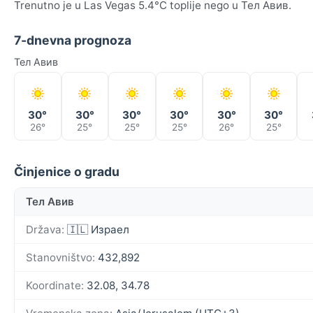
Trenutno je u Las Vegas 5.4°C toplije nego u Тел Авив.
7-dnevna prognoza
Тел Авив
30°
30°
30°
30°
30°
30°
26°
25°
25°
25°
26°
25°
Činjenice o gradu
Тел Авив
Država:
🇮🇱 Израел
Stanovništvo:
432,892
Koordinate:
32.08, 34.78