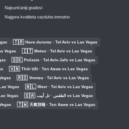
Najsunčaniji gradovi
Najgora kvaliteta vazduha trenutno
🇹🇷
egas
Hava durumu · Tel Aviv vs Las Vegas
🇮🇹
Las Vegas
Meteo · Tel Aviv vs Las Vegas
🇸🇰
gas
Počasie · Tel Aviv-Jafo vs Las Vegas
🇻🇳
as
Thời tiết · Тел Авив vs Las Vegas
🇷🇴
 Vegas
Vremea · Tel Aviv vs Las Vegas
🇳🇱
 Las Vegas
Weer · Tel Aviv vs Las Vegas
🇸🇦
Las Vegas
الطقس · تل أبيب vs Las Vegas
🇹🇼
 Vegas
天氣預報 · Тел Авив vs Las Vegas