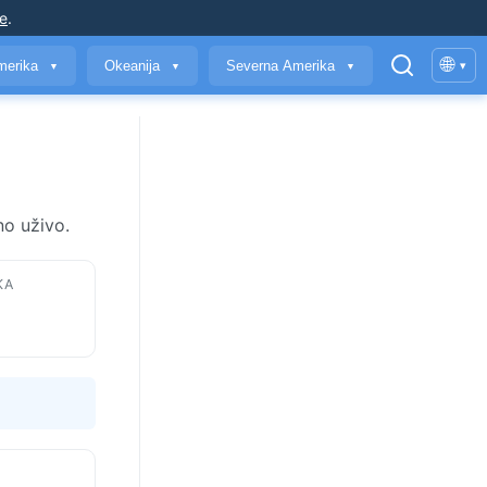
je
.
🌐
merika
Okeanija
Severna Amerika
▾
▼
▼
▼
no uživo.
KA