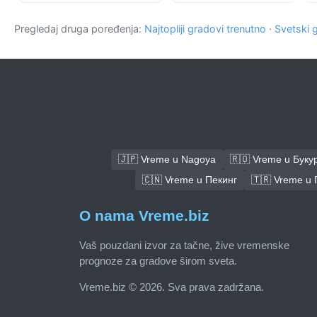
Pregledaj druga poređenja:
Najtopliji gradovi trenutno
·
Svetski 
🇯🇵 Vreme u Nagoya
🇷🇴 Vreme u Буку
🇨🇳 Vreme u Пекинг
🇹🇷 Vreme u 
O nama Vreme.biz
Vaš pouzdani izvor za tačne, žive vremenske
prognoze za gradove širom sveta.
Vreme.biz © 2026. Sva prava zadržana.