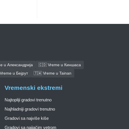
me u Александрија
🇨🇩 Vreme u Киншаса
 Vreme u Бејрут
🇹🇼 Vreme u Tainan
Vremenski ekstremi
Najtopliji gradovi trenutno
Najhladniji gradovi trenutno
Gradovi sa najviše kiše
Gradovi sa najjačim vetrom