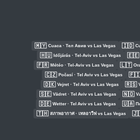
🇲🇾
🇮🇩
Cuaca · Тел Авив vs Las Vegas
Cu
🇭🇺
🇪🇪
Időjárás · Tel-Aviv vs Las Vegas
🇫🇷
🇱🇹
Météo · Tel-Aviv vs Las Vegas
Ora
🇨🇿
🇫
Počasí · Tel Aviv vs Las Vegas
🇩🇰
🇷🇸
Vejret · Tel Aviv vs Las Vegas
🇸🇪
🇳🇴
Vädret · Tel Aviv vs Las Vegas
V
🇩🇪
🇺🇦
Wetter · Tel Aviv vs Las Vegas
П
🇹🇭
🇯
สภาพอากาศ · เทลอาวีฟ vs Las Vegas