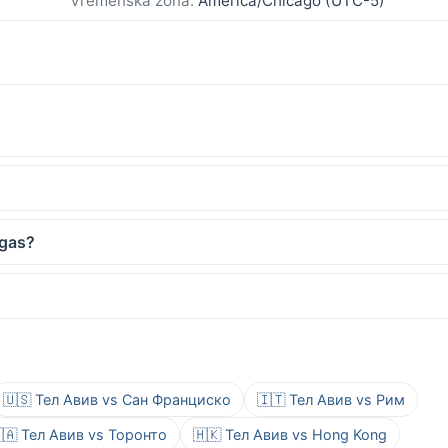
Vremenska zona:
America/Chicago (UTC-5)
egas?
🇺🇸 Тел Авив vs Сан Франциско
🇮🇹 Тел Авив vs Рим
🇦 Тел Авив vs Торонто
🇭🇰 Тел Авив vs Hong Kong