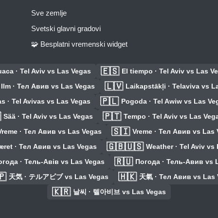
Sve zemlje
Svetski glavni gradovi
🧩 Besplatni vremenski widget
🇪🇸
aca · Tel Aviv vs Las Vegas
El tiempo · Tel Aviv vs Las V
🇱🇻
Ilm · Тел Авив vs Las Vegas
Laikapstākļi · Telaviva vs 
🇵🇱
s · Tel Avivas vs Las Vegas
Pogoda · Tel Awiw vs Las Ve

🇵🇹
Sää · Tel Aviv vs Las Vegas
Tempo · Tel Aviv vs Las Veg
🇸🇮
Vreme · Тел Авив vs Las Vegas
Vreme · Тел Авив vs Las
🇬🇧🇺🇸
æret · Тел Авив vs Las Vegas
Weather · Tel Aviv vs
🇷🇺
огода · Тель-Авів vs Las Vegas
Погода · Тель-Авив vs 
🇵
🇭🇰
天気 · テルアビブ vs Las Vegas
天氣 · Тел Авив vs Las
🇰🇷
날씨 · 텔아비브 vs Las Vegas