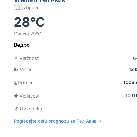
🇮🇱 Израел
28°C
Osećaj 29°C
Ведро
💧 Vlažnost
6
12 
🌬️ Vetar
1009
🌡️ Pritisak
10.0
👁️ Vidljivost
☀️ UV indeks
Pogledajte celu prognozu za Тел Авив →