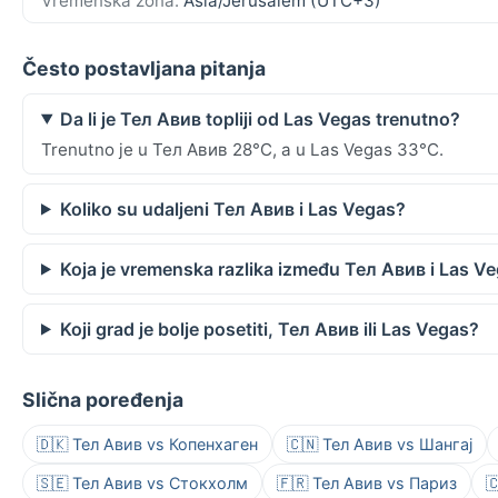
Vremenska zona:
Asia/Jerusalem (UTC+3)
Često postavljana pitanja
Da li je Тел Авив topliji od Las Vegas trenutno?
Trenutno je u Тел Авив 28°C, a u Las Vegas 33°C.
Koliko su udaljeni Тел Авив i Las Vegas?
Koja je vremenska razlika između Тел Авив i Las V
Koji grad je bolje posetiti, Тел Авив ili Las Vegas?
Slična poređenja
🇩🇰 Тел Авив vs Копенхаген
🇨🇳 Тел Авив vs Шангај
🇸🇪 Тел Авив vs Стокхолм
🇫🇷 Тел Авив vs Париз
