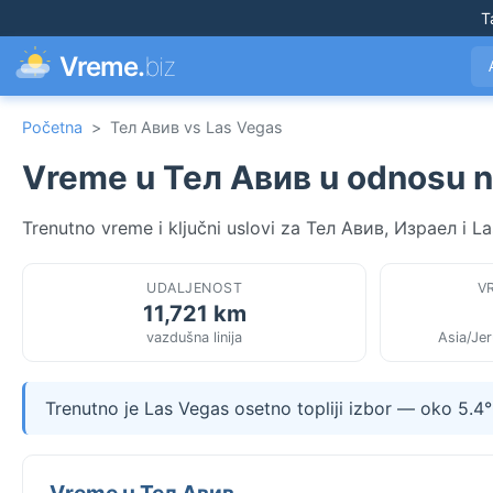
T
Vreme.
biz
Početna
>
Тел Авив vs Las Vegas
Vreme u Тел Авив u odnosu n
Trenutno vreme i ključni uslovi za Тел Авив, Израел i 
UDALJENOST
V
11,721 km
vazdušna linija
Asia/Je
Trenutno je Las Vegas osetno topliji izbor — oko 5.4
Vreme u Тел Авив