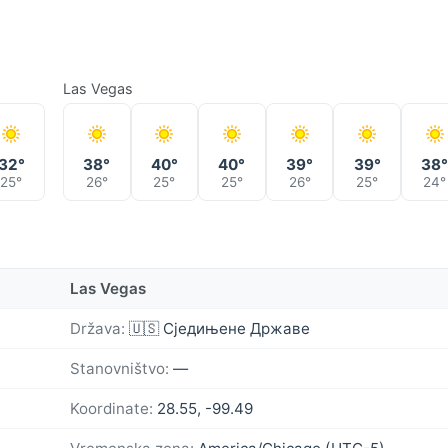
Las Vegas
32°
38°
40°
40°
39°
39°
38
25°
26°
25°
25°
26°
25°
24°
Las Vegas
Država:
🇺🇸 Сједињене Државе
Stanovništvo:
—
Koordinate:
28.55, -99.49