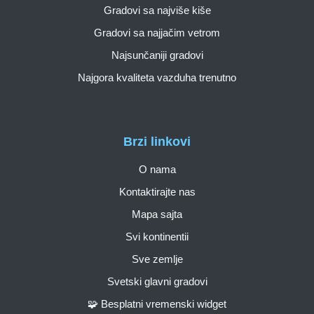
Gradovi sa najviše kiše
Gradovi sa najjačim vetrom
Najsunčaniji gradovi
Najgora kvaliteta vazduha trenutno
Brzi linkovi
O nama
Kontaktirajte nas
Mapa sajta
Svi kontinentii
Sve zemlje
Svetski glavni gradovi
🧩 Besplatni vremenski widget