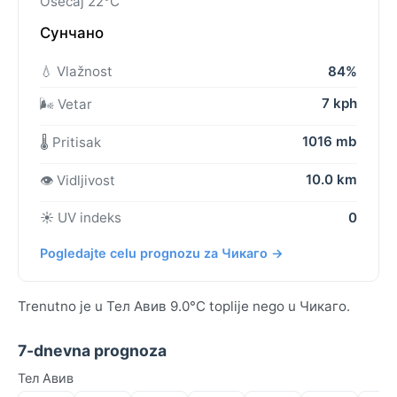
Osećaj 22°C
Сунчано
💧 Vlažnost
84%
7 kph
🌬️ Vetar
1016 mb
🌡️ Pritisak
10.0 km
👁️ Vidljivost
☀️ UV indeks
0
Pogledajte celu prognozu za Чикаго →
Trenutno je u Тел Авив 9.0°C toplije nego u Чикаго.
7-dnevna prognoza
Тел Авив