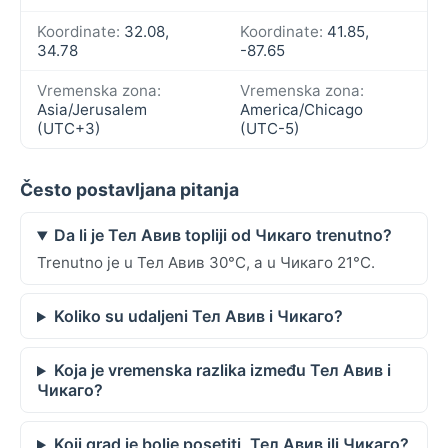
Koordinate:
32.08,
Koordinate:
41.85,
34.78
-87.65
Vremenska zona:
Vremenska zona:
Asia/Jerusalem
America/Chicago
(UTC+3)
(UTC-5)
Često postavljana pitanja
Da li je Тел Авив topliji od Чикаго trenutno?
Trenutno je u Тел Авив 30°C, a u Чикаго 21°C.
Koliko su udaljeni Тел Авив i Чикаго?
Koja je vremenska razlika između Тел Авив i
Чикаго?
Koji grad je bolje posetiti, Тел Авив ili Чикаго?