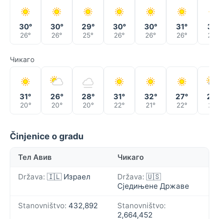
30°
30°
29°
30°
30°
31°
31°
26°
26°
25°
26°
26°
26°
26°
Чикаго
31°
26°
28°
31°
32°
27°
24
20°
20°
20°
22°
21°
22°
21°
Činjenice o gradu
Тел Авив
Чикаго
Država:
🇮🇱 Израел
Država:
🇺🇸
Сједињене Државе
Stanovništvo:
432,892
Stanovništvo:
2,664,452