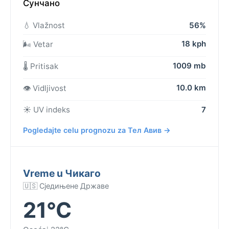
Сунчано
💧 Vlažnost
56%
18 kph
🌬️ Vetar
1009 mb
🌡️ Pritisak
10.0 km
👁️ Vidljivost
☀️ UV indeks
7
Pogledajte celu prognozu za Тел Авив →
Vreme u Чикаго
🇺🇸 Сједињене Државе
21°C