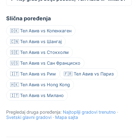
Slična poređenja
🇩🇰 Тел Авив vs Копенхаген
🇨🇳 Тел Авив vs Шангај
🇸🇪 Тел Авив vs Стокхолм
🇺🇸 Тел Авив vs Сан Франциско
🇮🇹 Тел Авив vs Рим
🇫🇷 Тел Авив vs Париз
🇭🇰 Тел Авив vs Hong Kong
🇮🇹 Тел Авив vs Милано
Pregledaj druga poređenja:
Najtopliji gradovi trenutno
·
Svetski glavni gradovi
·
Mapa sajta