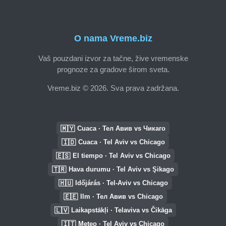
O nama Vreme.biz
Vaš pouzdani izvor za tačne, žive vremenske
prognoze za gradove širom sveta.
Vreme.biz © 2026. Sva prava zadržana.
🇲🇾
Cuaca · Тел Авив vs Чикаго
🇮🇩
Cuaca · Tel Aviv vs Chicago
🇪🇸
El tiempo · Tel Aviv vs Chicago
🇹🇷
Hava durumu · Tel Aviv vs Şikago
🇭🇺
Időjárás · Tel-Aviv vs Chicago
🇪🇪
Ilm · Тел Авив vs Chicago
🇱🇻
Laikapstākļi · Telaviva vs Čikāga
🇮🇹
Meteo · Tel Aviv vs Chicago