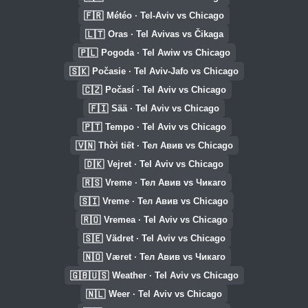
🇫🇷
Météo · Tel-Aviv vs Chicago
🇱🇹
Oras · Tel Avivas vs Čikaga
🇵🇱
Pogoda · Tel Awiw vs Chicago
🇸🇰
Počasie · Tel Aviv-Jafo vs Chicago
🇨🇿
Počasí · Tel Aviv vs Chicago
🇫🇮
Sää · Tel Aviv vs Chicago
🇵🇹
Tempo · Tel Aviv vs Chicago
🇻🇳
Thời tiết · Тел Авив vs Chicago
🇩🇰
Vejret · Tel Aviv vs Chicago
🇷🇸
Vreme · Тел Авив vs Чикаго
🇸🇮
Vreme · Тел Авив vs Chicago
🇷🇴
Vremea · Tel Aviv vs Chicago
🇸🇪
Vädret · Tel Aviv vs Chicago
🇳🇴
Været · Тел Авив vs Чикаго
🇬🇧🇺🇸
Weather · Tel Aviv vs Chicago
🇳🇱
Weer · Tel Aviv vs Chicago