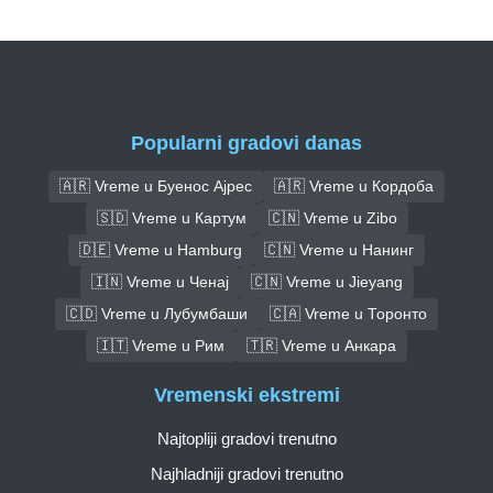
Popularni gradovi danas
🇦🇷 Vreme u Буенос Ајрес
🇦🇷 Vreme u Кордоба
🇸🇩 Vreme u Картум
🇨🇳 Vreme u Zibo
🇩🇪 Vreme u Hamburg
🇨🇳 Vreme u Нанинг
🇮🇳 Vreme u Ченај
🇨🇳 Vreme u Jieyang
🇨🇩 Vreme u Лубумбаши
🇨🇦 Vreme u Торонто
🇮🇹 Vreme u Рим
🇹🇷 Vreme u Анкара
Vremenski ekstremi
Najtopliji gradovi trenutno
Najhladniji gradovi trenutno