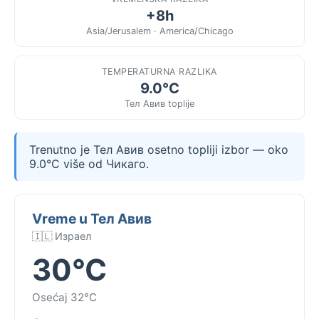
+8h
Asia/Jerusalem · America/Chicago
TEMPERATURNA RAZLIKA
9.0°C
Тел Авив toplije
Trenutno je Тел Авив osetno topliji izbor — oko
9.0°C više od Чикаго.
Vreme u Тел Авив
🇮🇱 Израел
30°C
Osećaj 32°C