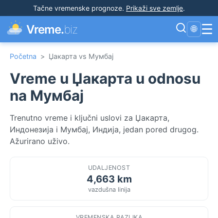
Tačne vremenske prognoze
.
Prikaži sve zemlje
.
☰
Vreme.
biz
🌐
Početna
>
Џакарта vs Мумбај
Vreme u Џакарта u odnosu
na Мумбај
Trenutno vreme i ključni uslovi za Џакарта,
Индонезија i Мумбај, Индија, jedan pored drugog.
Ažurirano uživo.
UDALJENOST
4,663 km
vazdušna linija
VREMENSKA RAZLIKA