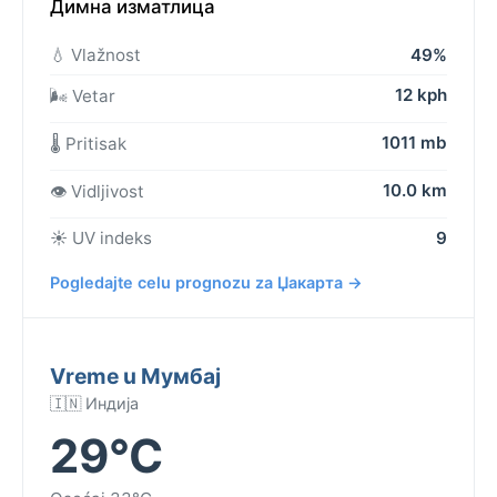
Димна изматлица
💧 Vlažnost
49%
12 kph
🌬️ Vetar
1011 mb
🌡️ Pritisak
10.0 km
👁️ Vidljivost
☀️ UV indeks
9
Pogledajte celu prognozu za Џакарта →
Vreme u Мумбај
🇮🇳 Индија
29°C