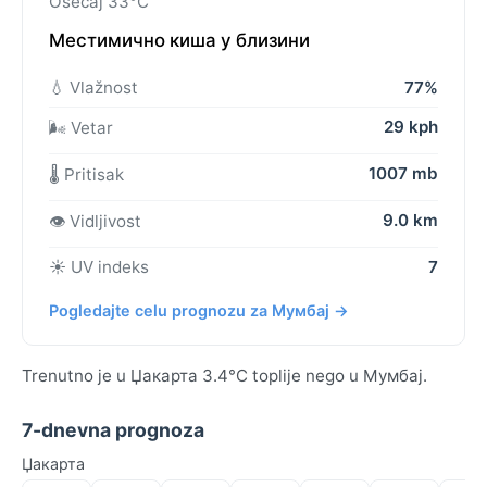
Osećaj 33°C
Местимично киша у близини
💧 Vlažnost
77%
29 kph
🌬️ Vetar
1007 mb
🌡️ Pritisak
9.0 km
👁️ Vidljivost
☀️ UV indeks
7
Pogledajte celu prognozu za Мумбај →
Trenutno je u Џакарта 3.4°C toplije nego u Мумбај.
7-dnevna prognoza
Џакарта