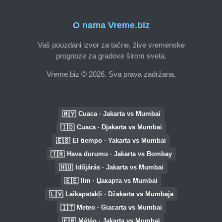
O nama Vreme.biz
Vaš pouzdani izvor za tačne, žive vremenske
prognoze za gradove širom sveta.
Vreme.biz © 2026. Sva prava zadržana.
🇲🇾
Cuaca · Jakarta vs Mumbai
🇮🇩
Cuaca · Djakarta vs Mumbai
🇪🇸
El tiempo · Yakarta vs Mumbai
🇹🇷
Hava durumu · Jakarta vs Bombay
🇭🇺
Időjárás · Jakarta vs Mumbai
🇪🇪
Ilm · Џакарта vs Mumbai
🇱🇻
Laikapstākļi · Džakarta vs Mumbaja
🇮🇹
Meteo · Giacarta vs Mumbai
🇫🇷
Météo · Jakarta vs Mumbai