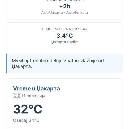
+2h
Asia/Jakarta · Asia/Kolkata
TEMPERATURNA RAZLIKA
3.4°C
Џакарта toplije
Мумбај trenutno deluje znatno vlažnije od
Џакарта.
Vreme u Џакарта
🇮🇩 Индонезија
32°C
Osećaj 34°C