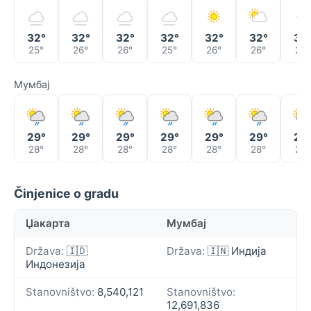
32°
32°
32°
32°
32°
32°
32
25°
26°
26°
25°
26°
26°
26°
Мумбај
29°
29°
29°
29°
29°
29°
29
28°
28°
28°
28°
28°
28°
28°
Činjenice o gradu
Џакарта
Мумбај
Država:
🇮🇩
Država:
🇮🇳 Индија
Индонезија
Stanovništvo:
8,540,121
Stanovništvo:
12,691,836