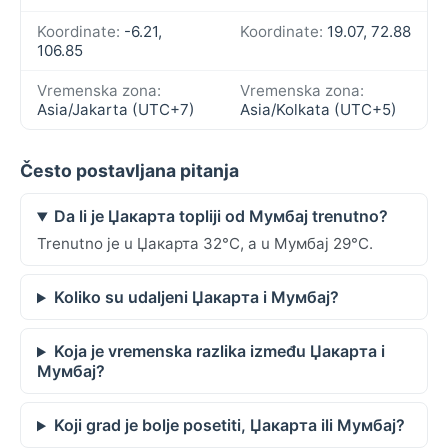
Koordinate:
-6.21,
Koordinate:
19.07, 72.88
106.85
Vremenska zona:
Vremenska zona:
Asia/Jakarta (UTC+7)
Asia/Kolkata (UTC+5)
Često postavljana pitanja
Da li je Џакарта topliji od Мумбај trenutno?
Trenutno je u Џакарта 32°C, a u Мумбај 29°C.
Koliko su udaljeni Џакарта i Мумбај?
Koja je vremenska razlika između Џакарта i
Мумбај?
Koji grad je bolje posetiti, Џакарта ili Мумбај?