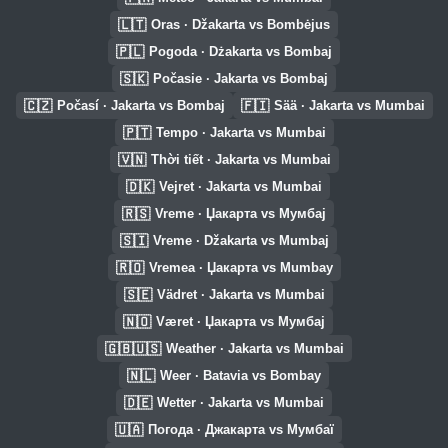
🇱🇹
Oras · Džakarta vs Bombėjus
🇵🇱
Pogoda · Dżakarta vs Bombaj
🇸🇰
Počasie · Jakarta vs Bombaj
🇨🇿
🇫🇮
Počasí · Jakarta vs Bombaj
Sää · Jakarta vs Mumbai
🇵🇹
Tempo · Jakarta vs Mumbai
🇻🇳
Thời tiết · Jakarta vs Mumbai
🇩🇰
Vejret · Jakarta vs Mumbai
🇷🇸
Vreme · Џакарта vs Мумбај
🇸🇮
Vreme · Džakarta vs Mumbaj
🇷🇴
Vremea · Џакарта vs Mumbay
🇸🇪
Vädret · Jakarta vs Mumbai
🇳🇴
Været · Џакарта vs Мумбај
🇬🇧🇺🇸
Weather · Jakarta vs Mumbai
🇳🇱
Weer · Batavia vs Bombay
🇩🇪
Wetter · Jakarta vs Mumbai
🇺🇦
Погода · Джакарта vs Мумбаї