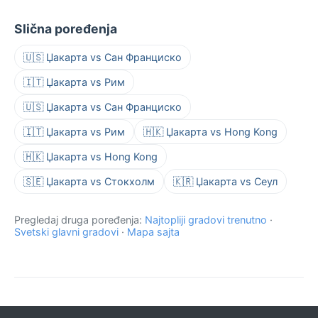
Slična poređenja
🇺🇸 Џакарта vs Сан Франциско
🇮🇹 Џакарта vs Рим
🇺🇸 Џакарта vs Сан Франциско
🇮🇹 Џакарта vs Рим
🇭🇰 Џакарта vs Hong Kong
🇭🇰 Џакарта vs Hong Kong
🇸🇪 Џакарта vs Стокхолм
🇰🇷 Џакарта vs Сеул
Pregledaj druga poređenja:
Najtopliji gradovi trenutno
·
Svetski glavni gradovi
·
Mapa sajta