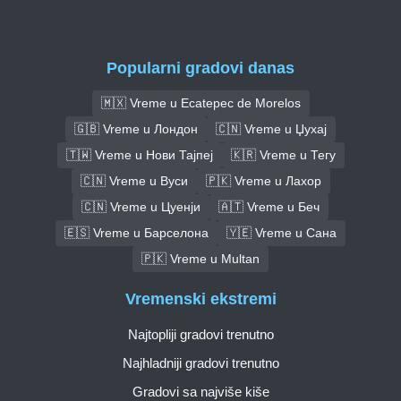
Popularni gradovi danas
🇲🇽 Vreme u Ecatepec de Morelos
🇬🇧 Vreme u Лондон
🇨🇳 Vreme u Џухај
🇹🇼 Vreme u Нови Тајпеј
🇰🇷 Vreme u Тегу
🇨🇳 Vreme u Вуси
🇵🇰 Vreme u Лахор
🇨🇳 Vreme u Цуенји
🇦🇹 Vreme u Беч
🇪🇸 Vreme u Барселона
🇾🇪 Vreme u Сана
🇵🇰 Vreme u Multan
Vremenski ekstremi
Najtopliji gradovi trenutno
Najhladniji gradovi trenutno
Gradovi sa najviše kiše