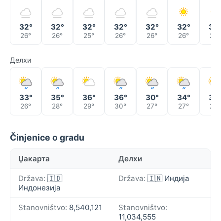
32°
32°
32°
32°
32°
32°
32
26°
26°
25°
26°
26°
26°
25°
Делхи
33°
35°
36°
36°
30°
34°
35
26°
28°
29°
30°
27°
27°
28°
Činjenice o gradu
Џакарта
Делхи
Država:
🇮🇩
Država:
🇮🇳 Индија
Индонезија
Stanovništvo:
8,540,121
Stanovništvo:
11,034,555