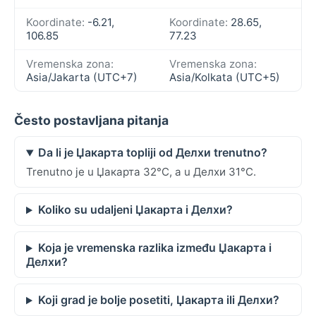
Koordinate:
-6.21,
Koordinate:
28.65,
106.85
77.23
Vremenska zona:
Vremenska zona:
Asia/Jakarta (UTC+7)
Asia/Kolkata (UTC+5)
Često postavljana pitanja
Da li je Џакарта topliji od Делхи trenutno?
Trenutno je u Џакарта 32°C, a u Делхи 31°C.
Koliko su udaljeni Џакарта i Делхи?
Koja je vremenska razlika između Џакарта i
Делхи?
Koji grad je bolje posetiti, Џакарта ili Делхи?