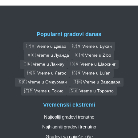
Popularni gradovi danas
🇵🇭 Vreme u Давао
🇨🇳 Vreme u Вухан
🇦🇴 Vreme u Луанда
🇨🇳 Vreme u Zibo
🇮🇳 Vreme u Лакнау
🇨🇳 Vreme u Шаосинг
🇳🇬 Vreme u Лагос
🇨🇳 Vreme u Lu’an
🇸🇩 Vreme u Омдурман
🇮🇳 Vreme u Вадодара
🇯🇵 Vreme u Токио
🇨🇦 Vreme u Торонто
Vremenski ekstremi
Najtopliji gradovi trenutno
Najhladniji gradovi trenutno
Gradovi sa najviše kiše