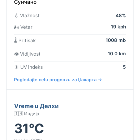
Сунчано
💧 Vlažnost
48%
19 kph
🌬️ Vetar
1008 mb
🌡️ Pritisak
10.0 km
👁️ Vidljivost
☀️ UV indeks
5
Pogledajte celu prognozu za Џакарта →
Vreme u Делхи
🇮🇳 Индија
31°C