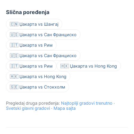
Slična poređenja
🇨🇳 Џакарта vs Шангај
🇺🇸 Џакарта vs Сан Франциско
🇮🇹 Џакарта vs Рим
🇺🇸 Џакарта vs Сан Франциско
🇮🇹 Џакарта vs Рим
🇭🇰 Џакарта vs Hong Kong
🇭🇰 Џакарта vs Hong Kong
🇸🇪 Џакарта vs Стокхолм
Pregledaj druga poređenja:
Najtopliji gradovi trenutno
·
Svetski glavni gradovi
·
Mapa sajta