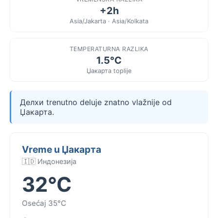
+2h
Asia/Jakarta · Asia/Kolkata
TEMPERATURNA RAZLIKA
1.5°C
Џакарта toplije
Делхи trenutno deluje znatno vlažnije od
Џакарта.
Vreme u Џакарта
🇮🇩 Индонезија
32°C
Osećaj 35°C