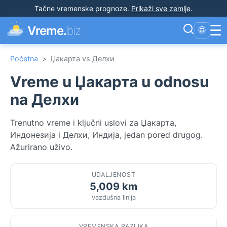
Tačne vremenske prognoze
.
Prikaži sve zemlje
.
☰
Vreme.
biz
🌐
Početna
>
Џакарта vs Делхи
Vreme u Џакарта u odnosu
na Делхи
Trenutno vreme i ključni uslovi za Џакарта,
Индонезија i Делхи, Индија, jedan pored drugog.
Ažurirano uživo.
UDALJENOST
5,009 km
vazdušna linija
VREMENSKA RAZLIKA