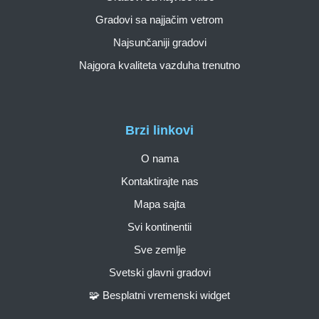
Gradovi sa najjačim vetrom
Najsunčaniji gradovi
Najgora kvaliteta vazduha trenutno
Brzi linkovi
O nama
Kontaktirajte nas
Mapa sajta
Svi kontinentii
Sve zemlje
Svetski glavni gradovi
🧩 Besplatni vremenski widget