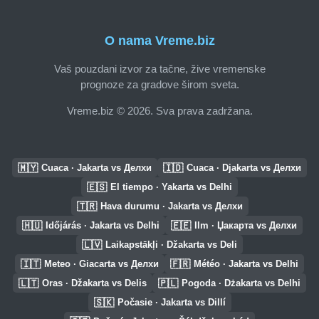
O nama Vreme.biz
Vaš pouzdani izvor za tačne, žive vremenske
prognoze za gradove širom sveta.
Vreme.biz © 2026. Sva prava zadržana.
🇲🇾
🇮🇩
Cuaca · Jakarta vs Делхи
Cuaca · Djakarta vs Делхи
🇪🇸
El tiempo · Yakarta vs Delhi
🇹🇷
Hava durumu · Jakarta vs Делхи
🇭🇺
🇪🇪
Időjárás · Jakarta vs Delhi
Ilm · Џакарта vs Делхи
🇱🇻
Laikapstākļi · Džakarta vs Deli
🇮🇹
🇫🇷
Meteo · Giacarta vs Делхи
Météo · Jakarta vs Delhi
🇱🇹
🇵🇱
Oras · Džakarta vs Delis
Pogoda · Dżakarta vs Delhi
🇸🇰
Počasie · Jakarta vs Dillí