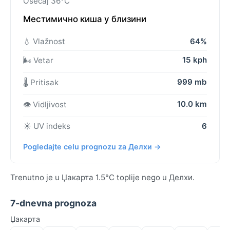
Osećaj 36°C
Местимично киша у близини
💧 Vlažnost
64%
15 kph
🌬️ Vetar
999 mb
🌡️ Pritisak
10.0 km
👁️ Vidljivost
☀️ UV indeks
6
Pogledajte celu prognozu za Делхи →
Trenutno je u Џакарта 1.5°C toplije nego u Делхи.
7-dnevna prognoza
Џакарта