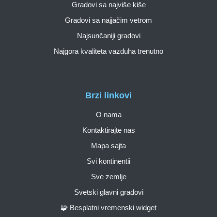
Gradovi sa najviše kiše
Gradovi sa najjačim vetrom
Najsunčaniji gradovi
Najgora kvaliteta vazduha trenutno
Brzi linkovi
O nama
Kontaktirajte nas
Mapa sajta
Svi kontinentii
Sve zemlje
Svetski glavni gradovi
🧩 Besplatni vremenski widget