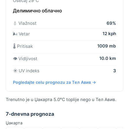
Osećaj 29°C
Делимично облачно
💧 Vlažnost
69%
12 kph
🌬️ Vetar
1009 mb
🌡️ Pritisak
10.0 km
👁️ Vidljivost
☀️ UV indeks
3
Pogledajte celu prognozu za Тел Авив →
Trenutno je u Џакарта 5.0°C toplije nego u Тел Авив.
7-dnevna prognoza
Џакарта