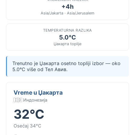
+4h
Asia/Jakarta · Asia/Jerusalem
TEMPERATURNA RAZLIKA
5.0°C
Џакарта toplije
Trenutno je Џакарта osetno topliji izbor — oko
5.0°C više od Тел Авив.
Vreme u Џакарта
🇮🇩 Индонезија
32°C
Osećaj 34°C