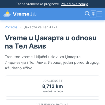
Tačne vremenske prognoze
.
Prikaži sve zemlje
.
☰
Vreme.
biz
🌐
Početna
>
Џакарта vs Тел Авив
Vreme u Џакарта u odnosu
na Тел Авив
Trenutno vreme i ključni uslovi za Џакарта,
Индонезија i Тел Авив, Израел, jedan pored drugog.
Ažurirano uživo.
UDALJENOST
8,712 km
vazdušna linija
VREMENSKA RAZLIKA