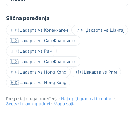
Slična poređenja
🇩🇰 Џакарта vs Копенхаген
🇨🇳 Џакарта vs Шангај
🇺🇸 Џакарта vs Сан Франциско
🇮🇹 Џакарта vs Рим
🇺🇸 Џакарта vs Сан Франциско
🇭🇰 Џакарта vs Hong Kong
🇮🇹 Џакарта vs Рим
🇭🇰 Џакарта vs Hong Kong
Pregledaj druga poređenja:
Najtopliji gradovi trenutno
·
Svetski glavni gradovi
·
Mapa sajta