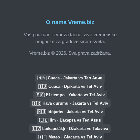
O nama Vreme.biz
Vaš pouzdani izvor za tačne, žive vremenske
prognoze za gradove širom sveta.
Vreme.biz © 2026. Sva prava zadržana.
🇲🇾
Cuaca · Jakarta vs Тел Авив
🇮🇩
Cuaca · Djakarta vs Tel Aviv
🇪🇸
El tiempo · Yakarta vs Tel Aviv
🇹🇷
Hava durumu · Jakarta vs Tel Aviv
🇭🇺
Időjárás · Jakarta vs Tel-Aviv
🇪🇪
Ilm · Џакарта vs Тел Авив
🇱🇻
Laikapstākļi · Džakarta vs Telaviva
🇮🇹
Meteo · Giacarta vs Tel Aviv