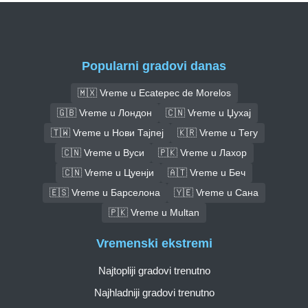
Popularni gradovi danas
🇲🇽 Vreme u Ecatepec de Morelos
🇬🇧 Vreme u Лондон
🇨🇳 Vreme u Џухај
🇹🇼 Vreme u Нови Тајпеј
🇰🇷 Vreme u Тегу
🇨🇳 Vreme u Вуси
🇵🇰 Vreme u Лахор
🇨🇳 Vreme u Цуенји
🇦🇹 Vreme u Беч
🇪🇸 Vreme u Барселона
🇾🇪 Vreme u Сана
🇵🇰 Vreme u Multan
Vremenski ekstremi
Najtopliji gradovi trenutno
Najhladniji gradovi trenutno