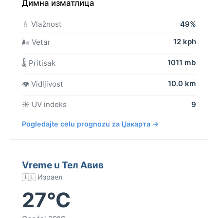
Димна изматлица
💧 Vlažnost
49%
12 kph
🌬️ Vetar
1011 mb
🌡️ Pritisak
10.0 km
👁️ Vidljivost
☀️ UV indeks
9
Pogledajte celu prognozu za Џакарта →
Vreme u Тел Авив
🇮🇱 Израел
27°C