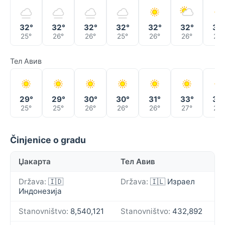
32°
32°
32°
32°
32°
32°
32
25°
26°
26°
25°
26°
26°
26°
Тел Авив
29°
29°
30°
30°
31°
33°
34
25°
25°
26°
26°
26°
27°
28°
Činjenice o gradu
Џакарта
Тел Авив
Država:
🇮🇩
Država:
🇮🇱 Израел
Индонезија
Stanovništvo:
8,540,121
Stanovništvo:
432,892