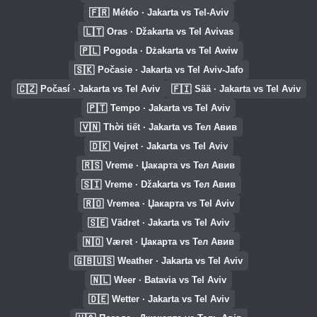
🇫🇷
Météo · Jakarta vs Tel-Aviv
🇱🇹
Oras · Džakarta vs Tel Avivas
🇵🇱
Pogoda · Dżakarta vs Tel Awiw
🇸🇰
Počasie · Jakarta vs Tel Aviv-Jafo
🇨🇿
🇫🇮
Počasí · Jakarta vs Tel Aviv
Sää · Jakarta vs Tel Aviv
🇵🇹
Tempo · Jakarta vs Tel Aviv
🇻🇳
Thời tiết · Jakarta vs Тел Авив
🇩🇰
Vejret · Jakarta vs Tel Aviv
🇷🇸
Vreme · Џакарта vs Тел Авив
🇸🇮
Vreme · Džakarta vs Тел Авив
🇷🇴
Vremea · Џакарта vs Tel Aviv
🇸🇪
Vädret · Jakarta vs Tel Aviv
🇳🇴
Været · Џакарта vs Тел Авив
🇬🇧🇺🇸
Weather · Jakarta vs Tel Aviv
🇳🇱
Weer · Batavia vs Tel Aviv
🇩🇪
Wetter · Jakarta vs Tel Aviv