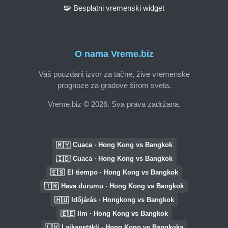
🧩 Besplatni vremenski widget
O nama Vreme.biz
Vaš pouzdani izvor za tačne, žive vremenske
prognoze za gradove širom sveta.
Vreme.biz © 2026. Sva prava zadržana.
🇲🇾
Cuaca · Hong Kong vs Bangkok
🇮🇩
Cuaca · Hong Kong vs Bangkok
🇪🇸
El tiempo · Hong Kong vs Bangkok
🇹🇷
Hava durumu · Hong Kong vs Bangkok
🇭🇺
Időjárás · Hongkong vs Bangkok
🇪🇪
Ilm · Hong Kong vs Bangkok
🇱🇻
Laikapstākļi · Hong Kong vs Bangkoka