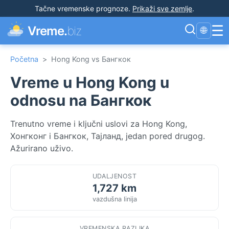
Tačne vremenske prognoze
.
Prikaži sve zemlje
.
☰
Vreme.
biz
🌐
Početna
>
Hong Kong vs Бангкок
Vreme u Hong Kong u
odnosu na Бангкок
Trenutno vreme i ključni uslovi za Hong Kong,
Хонгконг i Бангкок, Тајланд, jedan pored drugog.
Ažurirano uživo.
UDALJENOST
1,727 km
vazdušna linija
VREMENSKA RAZLIKA