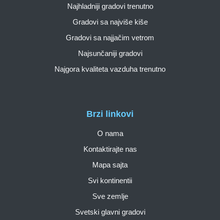
Najhladniji gradovi trenutno
Gradovi sa najviše kiše
Gradovi sa najjačim vetrom
Najsunčaniji gradovi
Najgora kvaliteta vazduha trenutno
Brzi linkovi
O nama
Kontaktirajte nas
Mapa sajta
Svi kontinentii
Sve zemlje
Svetski glavni gradovi