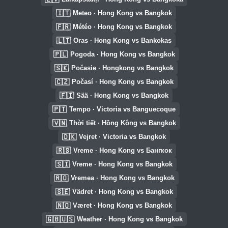
🇮🇹
Meteo · Hong Kong vs Bangkok
🇫🇷
Météo · Hong Kong vs Bangkok
🇱🇹
Oras · Hong Kong vs Bankokas
🇵🇱
Pogoda · Hong Kong vs Bangkok
🇸🇰
Počasie · Hongkong vs Bangkok
🇨🇿
Počasí · Hong Kong vs Bangkok
🇫🇮
Sää · Hong Kong vs Bangkok
🇵🇹
Tempo · Victoria vs Banguecoque
🇻🇳
Thời tiết · Hồng Kông vs Bangkok
🇩🇰
Vejret · Victoria vs Bangkok
🇷🇸
Vreme · Hong Kong vs Бангкок
🇸🇮
Vreme · Hong Kong vs Bangkok
🇷🇴
Vremea · Hong Kong vs Bangkok
🇸🇪
Vädret · Hong Kong vs Bangkok
🇳🇴
Været · Hong Kong vs Bangkok
🇬🇧🇺🇸
Weather · Hong Kong vs Bangkok