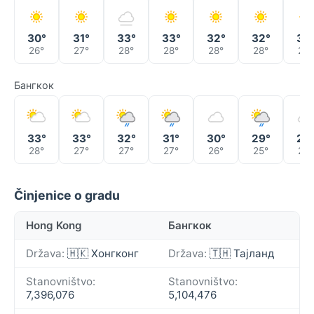
30°
31°
33°
33°
32°
32°
32
26°
27°
28°
28°
28°
28°
28°
Бангкок
33°
33°
32°
31°
30°
29°
29
28°
27°
27°
27°
26°
25°
25°
Činjenice o gradu
Hong Kong
Бангкок
Država:
🇭🇰 Хонгконг
Država:
🇹🇭 Тајланд
Stanovništvo:
Stanovništvo:
7,396,076
5,104,476