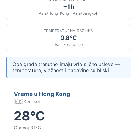
+1h
Asia/Hong_Kong · Asia/Bangkok
TEMPERATURNA RAZLIKA
0.8°C
Бангкок toplije
Oba grada trenutno imaju vrlo slične uslove —
temperatura, vlažnost i padavine su bliski.
Vreme u Hong Kong
🇭🇰 Хонгконг
28°C
Osećaj 31°C