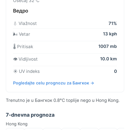
Osećaj 32°C
Ведро
💧 Vlažnost
71%
13 kph
🌬️ Vetar
1007 mb
🌡️ Pritisak
10.0 km
👁️ Vidljivost
☀️ UV indeks
0
Pogledajte celu prognozu za Бангкок →
Trenutno je u Бангкок 0.8°C toplije nego u Hong Kong.
7-dnevna prognoza
Hong Kong