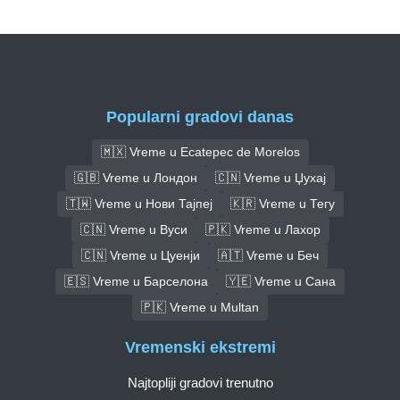
Popularni gradovi danas
🇲🇽 Vreme u Ecatepec de Morelos
🇬🇧 Vreme u Лондон
🇨🇳 Vreme u Џухај
🇹🇼 Vreme u Нови Тајпеј
🇰🇷 Vreme u Тегу
🇨🇳 Vreme u Вуси
🇵🇰 Vreme u Лахор
🇨🇳 Vreme u Цуенји
🇦🇹 Vreme u Беч
🇪🇸 Vreme u Барселона
🇾🇪 Vreme u Сана
🇵🇰 Vreme u Multan
Vremenski ekstremi
Najtopliji gradovi trenutno