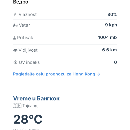
Ведро
💧 Vlažnost
80%
9 kph
🌬️ Vetar
1004 mb
🌡️ Pritisak
6.6 km
👁️ Vidljivost
☀️ UV indeks
0
Pogledajte celu prognozu za Hong Kong →
Vreme u Бангкок
🇹🇭 Тајланд
28°C