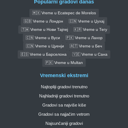
Popularni gradovi danas
🇲🇽 Vreme u Ecatepec de Morelos
🇬🇧 Vreme u Лондон
🇨🇳 Vreme u Џухај
🇹🇼 Vreme u Нови Тајпеј
🇰🇷 Vreme u Тегу
🇨🇳 Vreme u Вуси
🇵🇰 Vreme u Лахор
🇨🇳 Vreme u Цуенји
🇦🇹 Vreme u Беч
🇪🇸 Vreme u Барселона
🇾🇪 Vreme u Сана
🇵🇰 Vreme u Multan
Vremenski ekstremi
Najtopliji gradovi trenutno
Najhladniji gradovi trenutno
Gradovi sa najviše kiše
Gradovi sa najjačim vetrom
Najsunčaniji gradovi