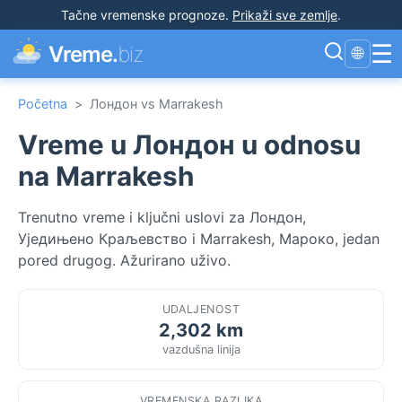
Tačne vremenske prognoze
.
Prikaži sve zemlje
.
☰
Vreme.
biz
🌐
Početna
>
Лондон vs Marrakesh
Vreme u Лондон u odnosu
na Marrakesh
Trenutno vreme i ključni uslovi za Лондон,
Уједињено Краљевство i Marrakesh, Мароко, jedan
pored drugog. Ažurirano uživo.
UDALJENOST
2,302 km
vazdušna linija
VREMENSKA RAZLIKA