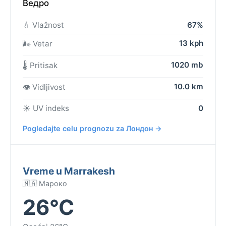
Ведро
💧 Vlažnost
67%
13 kph
🌬️ Vetar
1020 mb
🌡️ Pritisak
10.0 km
👁️ Vidljivost
☀️ UV indeks
0
Pogledajte celu prognozu za Лондон →
Vreme u Marrakesh
🇲🇦 Мароко
26°C