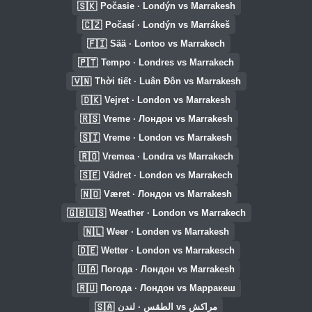
🇸🇰
Počasie · Londýn vs Marrakesh
🇨🇿
Počasí · Londýn vs Marrákeš
🇫🇮
Sää · Lontoo vs Marrakech
🇵🇹
Tempo · Londres vs Marrakech
🇻🇳
Thời tiết · Luân Đôn vs Marrakesh
🇩🇰
Vejret · London vs Marrakesh
🇷🇸
Vreme · Лондон vs Marrakesh
🇸🇮
Vreme · London vs Marrakesh
🇷🇴
Vremea · Londra vs Marrakech
🇸🇪
Vädret · London vs Marrakech
🇳🇴
Været · Лондон vs Marrakesh
🇬🇧🇺🇸
Weather · London vs Marrakech
🇳🇱
Weer · Londen vs Marrakesh
🇩🇪
Wetter · London vs Marrakesch
🇺🇦
Погода · Лондон vs Marrakesh
🇷🇺
Погода · Лондон vs Марракеш
🇸🇦
الطقس · لندن vs مراكش