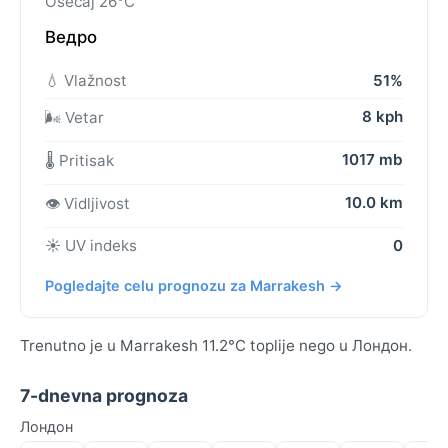
Osećaj 26°C
Ведро
💧 Vlažnost
51%
8 kph
🌬️ Vetar
1017 mb
🌡️ Pritisak
10.0 km
👁️ Vidljivost
☀️ UV indeks
0
Pogledajte celu prognozu za Marrakesh →
Trenutno je u Marrakesh 11.2°C toplije nego u Лондон.
7-dnevna prognoza
Лондон