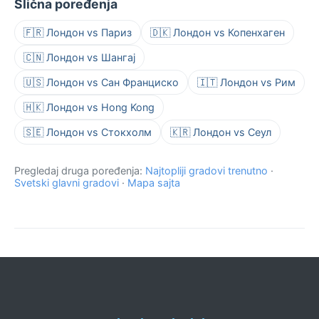
Slična poređenja
🇫🇷 Лондон vs Париз
🇩🇰 Лондон vs Копенхаген
🇨🇳 Лондон vs Шангај
🇺🇸 Лондон vs Сан Франциско
🇮🇹 Лондон vs Рим
🇭🇰 Лондон vs Hong Kong
🇸🇪 Лондон vs Стокхолм
🇰🇷 Лондон vs Сеул
Pregledaj druga poređenja:
Najtopliji gradovi trenutno
·
Svetski glavni gradovi
·
Mapa sajta