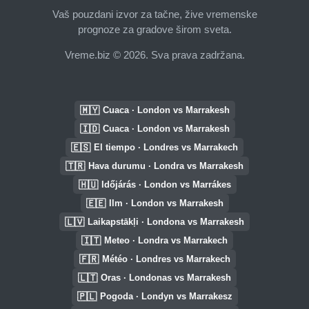
Vaš pouzdani izvor za tačne, žive vremenske
prognoze za gradove širom sveta.
Vreme.biz © 2026. Sva prava zadržana.
🇲🇾
Cuaca · London vs Marrakesh
🇮🇩
Cuaca · London vs Marrakesh
🇪🇸
El tiempo · Londres vs Marrakech
🇹🇷
Hava durumu · Londra vs Marrakesh
🇭🇺
Időjárás · London vs Marrákes
🇪🇪
Ilm · London vs Marrakesh
🇱🇻
Laikapstākļi · Londona vs Marrakesh
🇮🇹
Meteo · Londra vs Marrakech
🇫🇷
Météo · Londres vs Marrakech
🇱🇹
Oras · Londonas vs Marrakesh
🇵🇱
Pogoda · Londyn vs Marrakesz