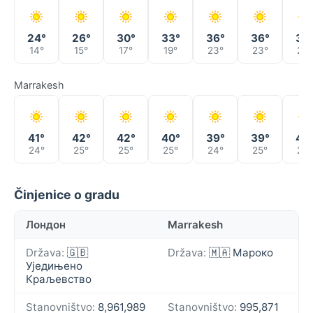
24°
26°
30°
33°
36°
36°
33
14°
15°
17°
19°
23°
23°
23°
Marrakesh
41°
42°
42°
40°
39°
39°
42
24°
25°
25°
25°
24°
25°
25°
Činjenice o gradu
Лондон
Marrakesh
Država:
🇬🇧
Država:
🇲🇦 Мароко
Уједињено
Краљевство
Stanovništvo:
8,961,989
Stanovništvo:
995,871